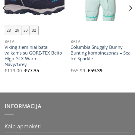
28
29
30
32
BATAI
BATAI
Viking žieminiai batai
Columbia Snuggly Bunny
vaikams su GORE-TEX Beito
Bunting kombinezonas – Sea
High GTX Warm –
Ice Sparkle
Navy/Grey
Original
Current
Original
Current
€
119.00
€
77.35
€
65.99
€
59.39
price
price
price
price
was:
is:
was:
is:
€119.00.
€77.35.
€65.99.
€59.39.
INFORMACIJA
Kaip apmokėti