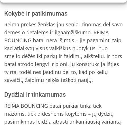
Kokybė ir patikimumas
Reima prekės ženklas jau seniai žinomas dėl savo
dėmesio detalėms ir ilgaamžiškumo. REIMA
BOUNCING batai nėra išimtis – jie pagaminti taip,
kad atlaikytų visus vaikiškus nuotykius, nuo
smėlio dėžės iki parkų ir žaidimų aikštelių. Ir nors
batai atrodo lengvi ir ploni, jų konstrukcija išties
tvirta, todėl nesijaudinu dėl to, kad po kelių
savaičių žaidimų reikės ieškoti naujų.
Dydžiai ir tinkamumas
REIMA BOUNCING batai puikiai tinka tiek
mažoms, tiek didesnėms kojytėms – jų dydžių
pasirinkimas leidžia atrasti tinkamiausią variantą