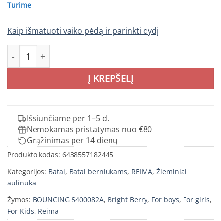
Turime
Kaip išmatuoti vaiko pėdą ir parinkti dydį
produkto kiekis: REIMA BOUNCING batai Bright Berry vai
Į KREPŠELĮ
Išsiunčiame per 1–5 d.
Nemokamas pristatymas nuo €80
Grąžinimas per 14 dienų
Produkto kodas:
6438557182445
Kategorijos:
Batai
,
Batai berniukams
,
REIMA
,
Žieminiai
aulinukai
Žymos:
BOUNCING 5400082A
,
Bright Berry
,
For boys
,
For girls
,
For Kids
,
Reima