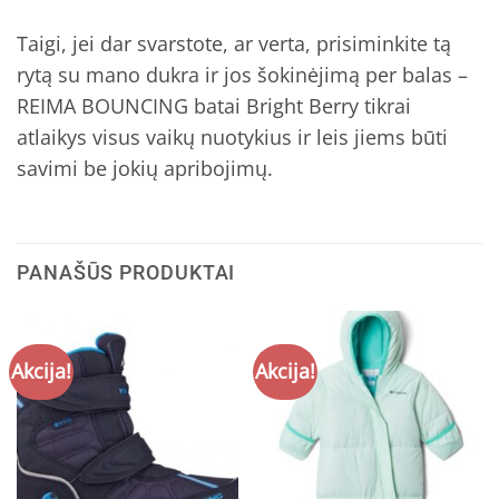
Taigi, jei dar svarstote, ar verta, prisiminkite tą
rytą su mano dukra ir jos šokinėjimą per balas –
REIMA BOUNCING batai Bright Berry tikrai
atlaikys visus vaikų nuotykius ir leis jiems būti
savimi be jokių apribojimų.
PANAŠŪS PRODUKTAI
Akcija!
Akcija!