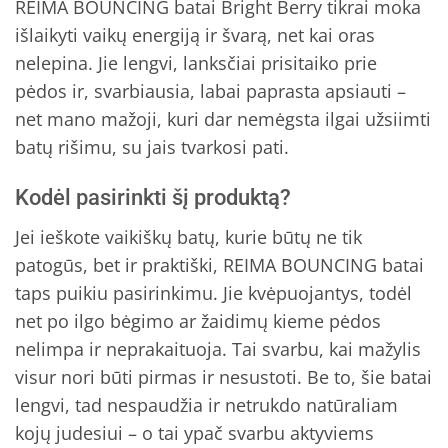
REIMA BOUNCING batai Bright Berry tikrai moka
išlaikyti vaikų energiją ir švarą, net kai oras
nelepina. Jie lengvi, lanksčiai prisitaiko prie
pėdos ir, svarbiausia, labai paprasta apsiauti –
net mano mažoji, kuri dar nemėgsta ilgai užsiimti
batų rišimu, su jais tvarkosi pati.
Kodėl pasirinkti šį produktą?
Jei ieškote vaikiškų batų, kurie būtų ne tik
patogūs, bet ir praktiški, REIMA BOUNCING batai
taps puikiu pasirinkimu. Jie kvėpuojantys, todėl
net po ilgo bėgimo ar žaidimų kieme pėdos
nelimpa ir neprakaituoja. Tai svarbu, kai mažylis
visur nori būti pirmas ir nesustoti. Be to, šie batai
lengvi, tad nespaudžia ir netrukdo natūraliam
kojų judesiui – o tai ypač svarbu aktyviems