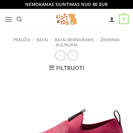
Skip
NEMOKAMAS SIUNTIMAS NUO 80 EUR
to
0
content
PRADŽIA
/
BATAI
/
BATAI BERNIUKAMS
/
ŽIEMINIAI
AULINUKAI
FILTRUOTI