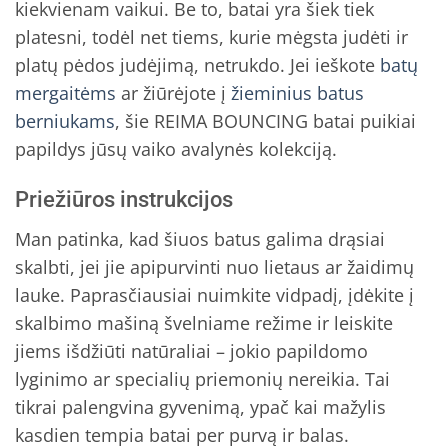
kiekvienam vaikui. Be to, batai yra šiek tiek
platesni, todėl net tiems, kurie mėgsta judėti ir
platų pėdos judėjimą, netrukdo. Jei ieškote
batų
mergaitėms
ar žiūrėjote į
žieminius batus
berniukams
, šie REIMA BOUNCING batai puikiai
papildys jūsų vaiko avalynės kolekciją.
Priežiūros instrukcijos
Man patinka, kad šiuos batus galima drąsiai
skalbti, jei jie apipurvinti nuo lietaus ar žaidimų
lauke. Paprasčiausiai nuimkite vidpadį, įdėkite į
skalbimo mašiną švelniame režime ir leiskite
jiems išdžiūti natūraliai – jokio papildomo
lyginimo ar specialių priemonių nereikia. Tai
tikrai palengvina gyvenimą, ypač kai mažylis
kasdien tempia batai per purvą ir balas.