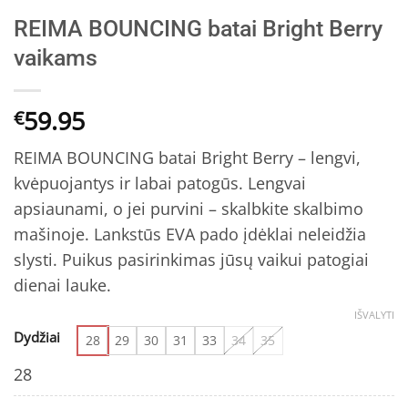
REIMA BOUNCING batai Bright Berry
vaikams
59.95
€
REIMA BOUNCING batai Bright Berry – lengvi,
kvėpuojantys ir labai patogūs. Lengvai
apsiaunami, o jei purvini – skalbkite skalbimo
mašinoje. Lankstūs EVA pado įdėklai neleidžia
slysti. Puikus pasirinkimas jūsų vaikui patogiai
dienai lauke.
IŠVALYTI
Dydžiai
28
29
30
31
33
34
35
28