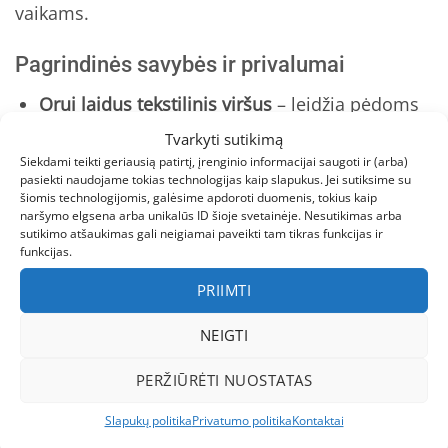
vaikams.
Pagrindinės savybės ir privalumai
Orui laidus tekstilinis viršus
– leidžia pėdoms
kvėpuoti net aktyviausio žaidimo metu.
Tvarkyti sutikimą
Siekdami teikti geriausią patirtį, įrenginio informacijai saugoti ir (arba)
Lankstus ir sustiprintas padas
– ne tik saugo
pasiekti naudojame tokias technologijas kaip slapukus. Jei sutiksime su
nuo slydimo, bet ir amortizuoja smūgius, kai
šiomis technologijomis, galėsime apdoroti duomenis, tokius kaip
naršymo elgsena arba unikalūs ID šioje svetainėje. Nesutikimas arba
mažylis bėga ar šokinėja.
sutikimo atšaukimas gali neigiamai paveikti tam tikras funkcijas ir
funkcijas.
Lengvas apsiautimas
– patogus užsegimas
PRIIMTI
leidžia vaikui pačiam greitai apsiauti batus, o
jūs išvengsite ryto chaoso.
NEIGTI
Atsparumas drėgmei ir purvui
– net jei oras
PERŽIŪRĖTI NUOSTATAS
nelepina, batai išlieka švarūs ir sausi, o jei
reikia – juos galima lengvai išvalyti arba netgi
Slapukų politika
Privatumo politika
Kontaktai
skalbti.