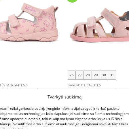
+
26
27
28
29
30
31
TĖS MERGAITĖMS
BAREFOOT BASUTĖS
nės basutės 20-25 d. G064-
Barefoot basutės 26-31 d. G076
4A. D.D.Step (Vengrija). Batai
61346CM. D.D.Step (Vengrija). B
Tvarkyti sutikimą
ams
vaikams
95
€
40.95
kdami teikti geriausią patirtį, įrenginio informacijai saugoti ir (arba) pasiekti
dojame tokias technologijas kaip slapukus. Jei sutiksime su šiomis technologijomi
ėsime apdoroti duomenis, tokius kaip naršymo elgsena arba unikalūs ID šioje
tainėje. Nesutikimas arba sutikimo atšaukimas gali neigiamai paveikti tam tikras