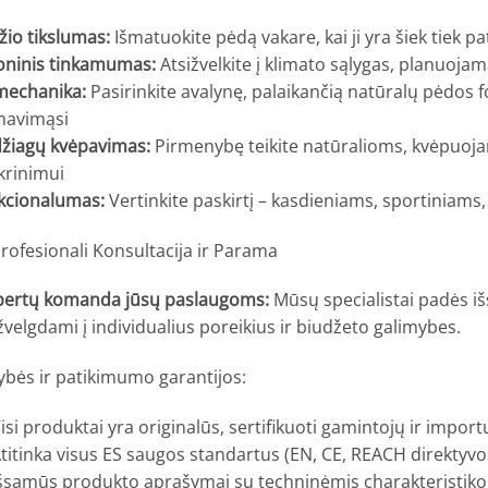
žio tikslumas:
Išmatuokite pėdą vakare, kai ji yra šiek tiek p
oninis tinkamumas:
Atsižvelkite į klimato sąlygas, planuoja
mechanika:
Pasirinkite avalynę, palaikančią natūralų pėdos 
mavimąsi
žiagų kvėpavimas:
Pirmenybę teikite natūralioms, kvėpuoj
krinimui
kcionalumas:
Vertinkite paskirtį – kasdieniams, sportiniams
rofesionali Konsultacija ir Parama
pertų komanda jūsų paslaugoms:
Mūsų specialistai padės iš
žvelgdami į individualius poreikius ir biudžeto galimybes.
ybės ir patikimumo garantijos:
isi produktai yra originalūs, sertifikuoti gamintojų ir impor
titinka visus ES saugos standartus (EN, CE, REACH direktyvo
šsamūs produkto aprašymai su techninėmis charakteristik