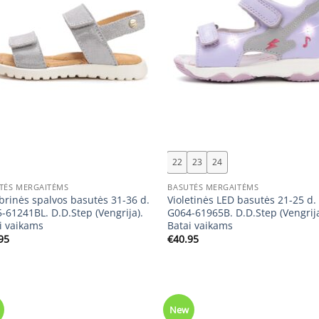
+
22
23
24
TĖS MERGAITĖMS
BASUTĖS MERGAITĖMS
brinės spalvos basutės 31-36 d.
Violetinės LED basutės 21-25 d.
-61241BL. D.D.Step (Vengrija).
G064-61965B. D.D.Step (Vengrija
i vaikams
Batai vaikams
95
€
40.95
New