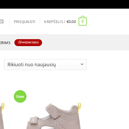
PRISIJUNGTI
KREPŠELIS /
€
0.00
0
ERIMS
IŠPARDAVIMAS
Rūšiuojama
pagal
naujausią
New