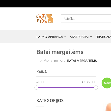
Skip
to
content
Ieškoti:
LAUKO APRANGA
AKSESUARAI
DRABUŽIA
Batai mergaitėms
PRADŽIA
/
BATAI
/
BATAI MERGAITĖMS
KAINA
€
0.00
€
135.00
New
KATEGORIJOS