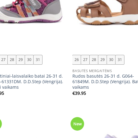
+
27
28
29
30
31
26
27
28
29
30
31
I
BASUTĖS MERGAITĖMS
tiniai-laisvalaiko batai 26-31 d.
Rudos basutės 26-31 d. G064-
-61331DM. D.D.Step (Vengrija).
61849M. D.D.Step (Vengrija). Ba
i vaikams
vaikams
95
€
39.95
New