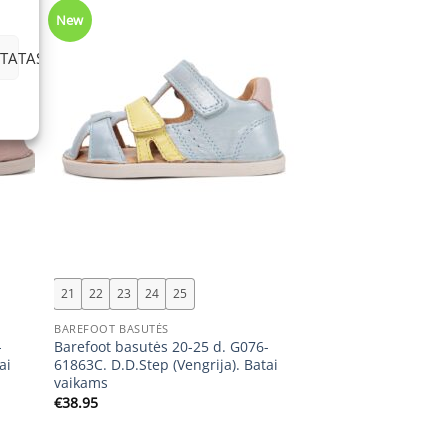
New
TATAS
+
21
22
23
24
25
BAREFOOT BASUTĖS
-
Barefoot basutės 20-25 d. G076-
ai
61863C. D.D.Step (Vengrija). Batai
vaikams
€
38.95