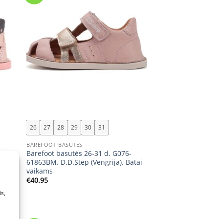
+
26
27
28
29
30
31
BAREFOOT BASUTĖS
-
Barefoot basutės 26-31 d. G076-
atai
61863BM. D.D.Step (Vengrija). Batai
vaikams
€
40.95
s,