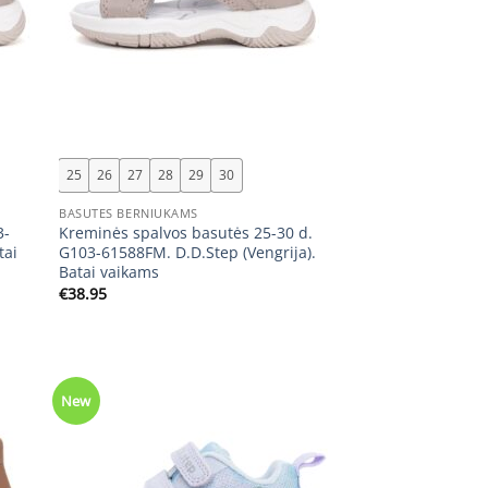
+
25
26
27
28
29
30
BASUTES BERNIUKAMS
3-
Kreminės spalvos basutės 25-30 d.
tai
G103-61588FM. D.D.Step (Vengrija).
Batai vaikams
€
38.95
New