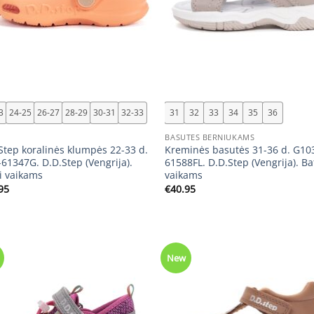
+
3
24-25
26-27
28-29
30-31
32-33
31
32
33
34
35
36
I
BASUTES BERNIUKAMS
Step koralinės klumpės 22-33 d.
Kreminės basutės 31-36 d. G10
-61347G. D.D.Step (Vengrija).
61588FL. D.D.Step (Vengrija). Ba
i vaikams
vaikams
95
€
40.95
New