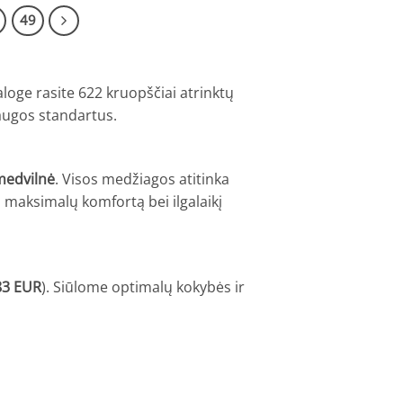
49
oge rasite 622 kruopščiai atrinktų
saugos standartus.
 medvilnė
. Visos medžiagos atitinka
a maksimalų komfortą bei ilgalaikį
83 EUR
). Siūlome optimalų kokybės ir