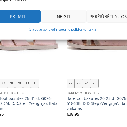
kcijas ir funkcijas.
New
PRIIMTI
NEIGTI
PERŽIŪRĖTI NUOS
Slapukų politika
Privatumo politika
Kontaktai
+
27
28
29
30
31
22
23
24
25
FOOT BASUTĖS
BAREFOOT BASUTĖS
foot basutės 26-31 d. G076-
Barefoot basutės 20-25 d. G076
2DM. D.D.Step (Vengrija). Batai
61863B. D.D.Step (Vengrija). Bat
ams
vaikams
95
€
38.95