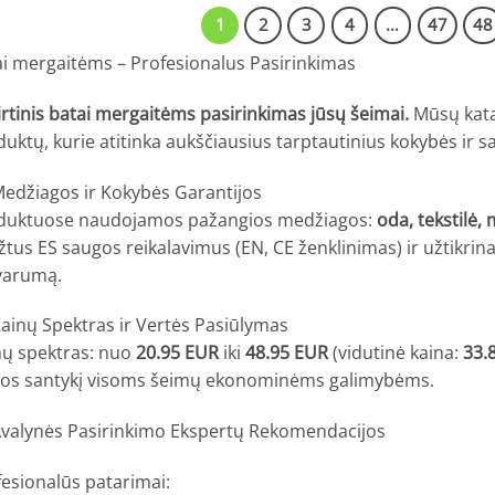
1
2
3
4
…
47
48
ai mergaitėms – Profesionalus Pasirinkimas
irtinis batai mergaitėms pasirinkimas jūsų šeimai.
Mūsų katal
uktų, kurie atitinka aukščiausius tarptautinius kokybės ir 
edžiagos ir Kokybės Garantijos
duktuose naudojamos pažangios medžiagos:
oda, tekstilė,
žtus ES saugos reikalavimus (EN, CE ženklinimas) ir užtikrin
varumą.
ainų Spektras ir Vertės Pasiūlymas
nų spektras: nuo
20.95 EUR
iki
48.95 EUR
(vidutinė kaina:
33.
nos santykį visoms šeimų ekonominėms galimybėms.
valynės Pasirinkimo Ekspertų Rekomendacijos
esionalūs patarimai: