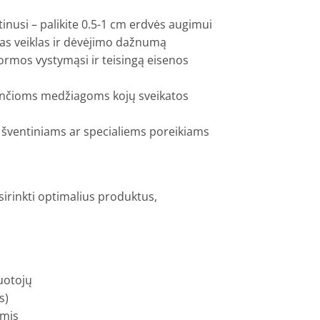
atinusi – palikite 0.5-1 cm erdvės augimui
mas veiklas ir dėvėjimo dažnumą
formos vystymąsi ir teisingą eisenos
ančioms medžiagoms kojų sveikatos
, šventiniams ar specialiems poreikiams
sirinkti optimalius produktus,
tuotojų
s)
omis