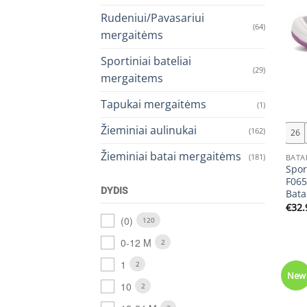
Rudeniui/Pavasariui
(64)
mergaitėms
Sportiniai bateliai
(29)
mergaitems
+
Tapukai mergaitėms
(1)
Žieminiai aulinukai
(162)
26
Žieminiai batai mergaitėms
(181)
BATA
Spor
F065
DYDIS
Bata
€
32.
(0)
120
0-12 M
2
1
2
New
10
2