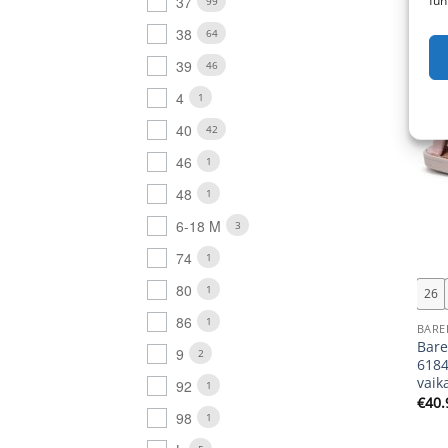
fun
37
99
New
38
64
39
46
4
1
40
42
46
1
48
1
6-18 M
3
+
74
1
80
1
26
86
1
BARE
Bare
9
2
6184
vaik
92
1
€
40.
98
1