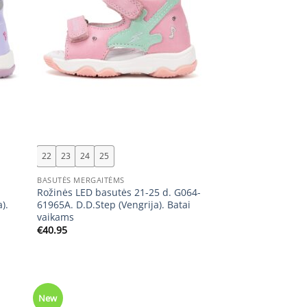
+
22
23
24
25
BASUTĖS MERGAITĖMS
Rožinės LED basutės 21-25 d. G064-
).
61965A. D.D.Step (Vengrija). Batai
vaikams
€
40.95
New