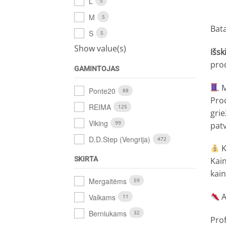
L
5
M
5
Bat
S
5
Show value(s)
Išsk
prod
GAMINTOJAS
M
Ponte20
88
Pro
REIMA
125
grie
Viking
99
pat
D.D.Step (Vengrija)
472
K
SKIRTA
Kai
kai
Mergaitėms
59
A
Vaikams
11
Berniukams
32
Prof