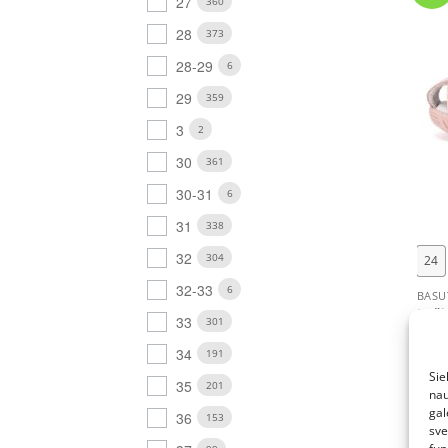
27
360
28
373
28-29
6
29
359
3
2
30
361
30-31
6
+
31
338
32
304
24
32-33
6
BASU
Roži
33
301
6199
vaik
34
191
€
36.
Sie
35
201
nau
gal
36
153
sve