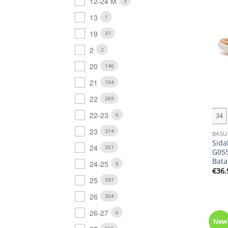
12-24 M
3
13
1
19
37
2
2
20
146
21
154
+
22
269
22-23
6
34
23
314
BASU
Sida
24
357
G055
Bata
24-25
6
€
36.
25
397
26
354
26-27
6
New