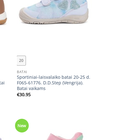
+
20
BATAI
Sportiniai-laisvalaiko batai 20-25 d.
tai
F065-61776. D.D.Step (Vengrija).
Batai vaikams
€
30.95
New