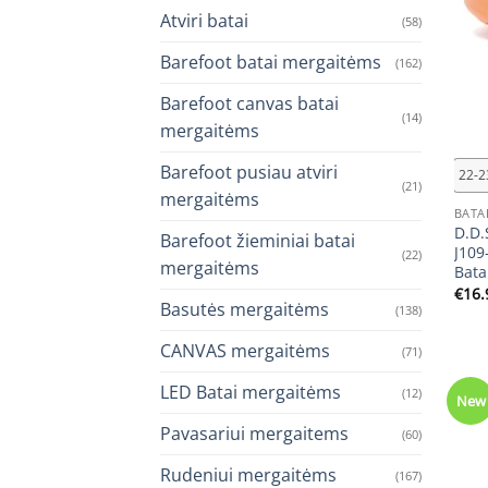
Atviri batai
(58)
Barefoot batai mergaitėms
(162)
Barefoot canvas batai
(14)
+
mergaitėms
Barefoot pusiau atviri
22-2
(21)
mergaitėms
BATA
D.D.
Barefoot žieminiai batai
J109
(22)
mergaitėms
Bata
€
16.
Basutės mergaitėms
(138)
CANVAS mergaitėms
(71)
LED Batai mergaitėms
(12)
New
Pavasariui mergaitems
(60)
Rudeniui mergaitėms
(167)