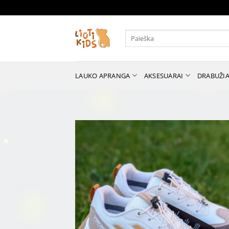
Skip
to
content
Ieškoti:
LAUKO APRANGA
AKSESUARAI
DRABUŽIA
Vaikiška lauko apranga, bat