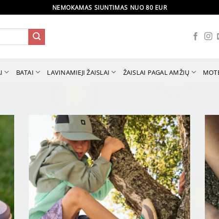
NEMOKAMAS SIUNTIMAS NUO 80 EUR
I
BATAI
LAVINAMIEJI ŽAISLAI
ŽAISLAI PAGAL AMŽIŲ
MOT
ai ir žaislai internetu | Liuti.lt