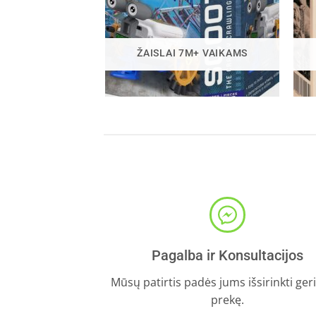
ŽAISLAI 7M+ VAIKAMS
Pagalba ir Konsultacijos
Mūsų patirtis padės jums išsirinkti ger
prekę.