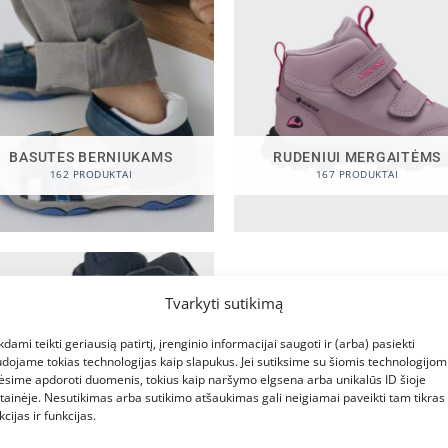
BASUTES BERNIUKAMS
RUDENIUI MERGAITĖMS
162 PRODUKTAI
167 PRODUKTAI
Tvarkyti sutikimą
kdami teikti geriausią patirtį, įrenginio informacijai saugoti ir (arba) pasiekti
dojame tokias technologijas kaip slapukus. Jei sutiksime su šiomis technologijomi
ėsime apdoroti duomenis, tokius kaip naršymo elgsena arba unikalūs ID šioje
tainėje. Nesutikimas arba sutikimo atšaukimas gali neigiamai paveikti tam tikras
kcijas ir funkcijas.
ŽIEMINIAI BERNIUKAMS
130 PRODUKTAI