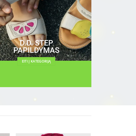
D.D. STEP
PAPILDYMAS
EITI Į KATEGORIJĄ