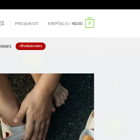
PRISIJUNGTI
KREPŠELIS /
€
0.00
0
ERIMS
IŠPARDAVIMAS