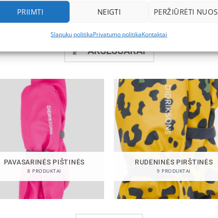
PRIIMTI
NEIGTI
PERŽIŪRĖTI NUOS
Slapukų politika
Privatumo politika
Kontaktai
AKSESUARAI
PAVASARINĖS PIŠTINĖS
RUDENINĖS PIRŠTINĖS
8 PRODUKTAI
9 PRODUKTAI