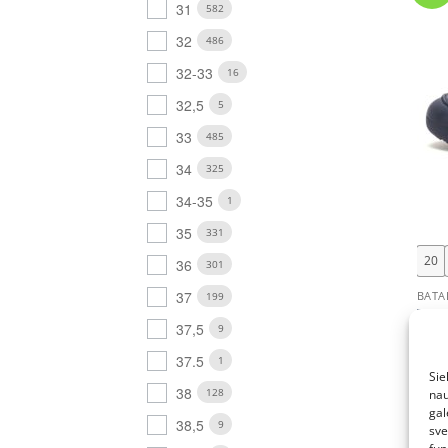
31
582
32
486
32-33
16
32,5
5
33
485
34
325
34-35
1
+
35
331
20
36
301
37
BATA
199
Tams
37,5
9
6255
vaik
37.5
1
€
45.
Sie
38
128
nau
gal
38,5
9
sve