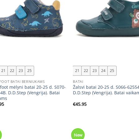
+
21
22
23
25
21
22
23
24
25
FOOT BATAI BERNIUKAMS
BATAI
foot mėlyni batai 20-25 d. S070-
Žalsvi batai 20-25 d. S066-6255
4B. D.D.Step (Vengrija). Batai
D.D.Step (Vengrija). Batai vaika
ams
95
€
45.95
New