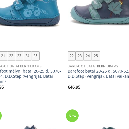
+
21
22
23
24
25
22
23
24
25
FOOT BATAI BERNIUKAMS
BAREFOOT BATAI BERNIUKAMS
foot mėlyni batai 20-25 d. S070-
Barefoot batai 20-25 d. S070-62
4. D.D.Step (Vengrija). Batai
D.D.Step (Vengrija). Batai vaika
ams
95
€
46.95
New