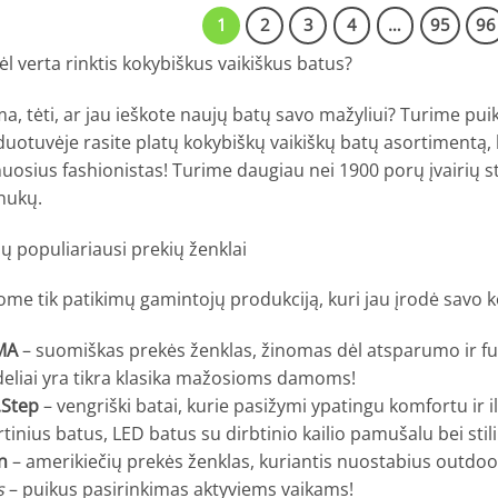
1
2
3
4
…
95
96
l verta rinktis kokybiškus vaikiškus batus?
, tėti, ar jau ieškote naujų batų savo mažyliui? Turime pui
uotuvėje rasite platų kokybiškų vaikiškų batų asortimentą, k
uosius fashionistas! Turime daugiau nei 1900 porų įvairių sti
nukų.
 populiariausi prekių ženklai
ome tik patikimų gamintojų produkciją, kuri jau įrodė savo 
MA
– suomiškas prekės ženklas, žinomas dėl atsparumo ir f
eliai yra tikra klasika mažosioms damoms!
.Step
– vengriški batai, kurie pasižymi ypatingu komfortu ir
tinius batus, LED batus su dirbtinio kailio pamušalu bei sti
n
– amerikiečių prekės ženklas, kuriantis nuostabius outdoo
s
– puikus pasirinkimas aktyviems vaikams!