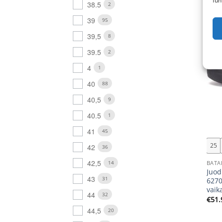
fun
38.5
2
New
39
95
39,5
8
39.5
2
4
1
40
88
40,5
9
40.5
1
+
41
45
25
42
36
42,5
14
BATA
Juod
43
31
6270
vaik
44
32
€
51.
44,5
20