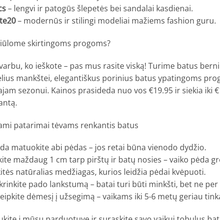
cs
– lengvi ir patogūs šlepetės bei sandalai kasdienai.
te20
– modernūs ir stilingi modeliai mažiems fashion guru.
siūlome skirtingoms progoms?
arbu, ko ieškote – pas mus rasite viską! Turime batus bern
lius mankštei, elegantiškus porinius batus ypatingoms prog
ajam sezonui. Kainos prasideda nuo vos €19.95 ir siekia iki 
antą.
iami patarimai tėvams renkantis batus
da matuokite abi pėdas – jos retai būna vienodo dydžio.
kite maždaug 1 cm tarp pirštų ir batų nosies – vaiko pėda gr
itės natūralias medžiagas, kurios leidžia pėdai kvėpuoti.
krinkite pado lankstumą – batai turi būti minkšti, bet ne per
eipkite dėmesį į užsegimą – vaikams iki 5-6 metų geriau tink
kite į mūsų parduotuvę ir suraskite savo vaikui tobulus batu