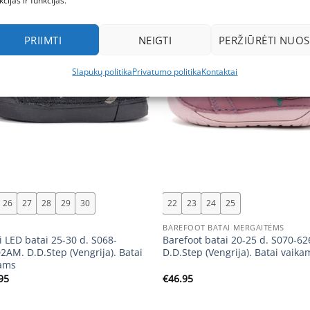
kcijas ir funkcijas.
New
PRIIMTI
NEIGTI
PERŽIŪRĖTI NUOS
Slapukų politika
Privatumo politika
Kontaktai
+
26
27
28
29
30
22
23
24
25
I
BAREFOOT BATAI MERGAITĖMS
i LED batai 25-30 d. S068-
Barefoot batai 20-25 d. S070-6
2AM. D.D.Step (Vengrija). Batai
D.D.Step (Vengrija). Batai vaika
ams
95
€
46.95