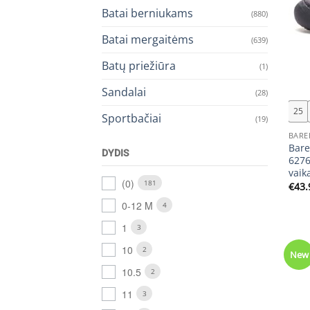
Batai berniukams
(880)
Batai mergaitėms
(639)
Batų priežiūra
(1)
+
Sandalai
(28)
25
Sportbačiai
(19)
BARE
Bare
DYDIS
6276
vaik
(0)
181
€
43.
0-12 M
4
1
3
10
2
New
10.5
2
11
3