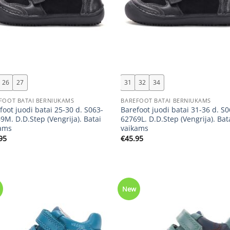
+
26
27
31
32
34
FOOT BATAI BERNIUKAMS
BAREFOOT BATAI BERNIUKAMS
foot juodi batai 25-30 d. S063-
Barefoot juodi batai 31-36 d. S0
9M. D.D.Step (Vengrija). Batai
62769L. D.D.Step (Vengrija). Bat
ams
vaikams
95
€
45.95
New