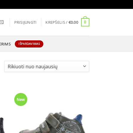
PRISIJUNGTI
KREPŠELIS /
€
0.00
0
ERIMS
IŠPARDAVIMAS
Rūšiuojama
pagal
naujausią
New