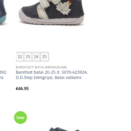
+
22
23
24
25
BAREFOOT BATAI BERNIUKAMS
392.
Barefoot batai 20-25 d. S070-62392A.
ms
D.D.Step (Vengrija). Batai vaikams
€
46.95
New