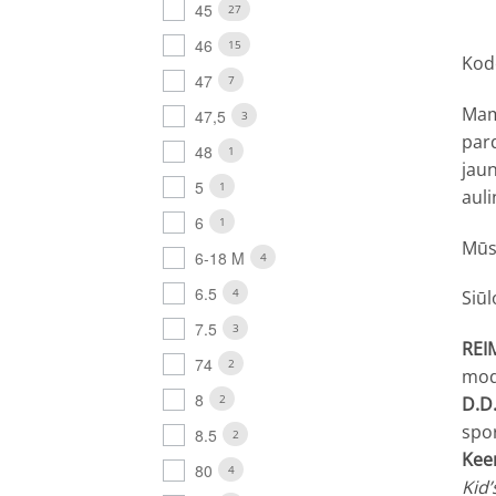
45
27
46
15
Kodė
47
7
Mama
47,5
3
pard
48
1
jaun
5
1
auli
6
1
Mūsų
6-18 M
4
6.5
4
Siūl
7.5
3
REI
74
2
mod
8
2
D.D
spor
8.5
2
Kee
80
4
Kid’