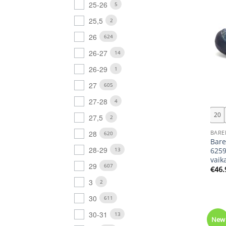
25-26
5
25,5
2
26
624
26-27
14
26-29
1
27
605
+
27-28
4
20
27,5
2
BARE
28
620
Bare
28-29
13
6259
vaik
29
607
€
46.
3
2
30
611
30-31
13
New