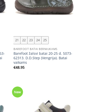
+
21
22
23
24
25
BAREFOOT BATAI BERNIUKAMS
63-
Barefoot žalsvi batai 20-25 d. S073-
ai
62313. D.D.Step (Vengrija). Batai
vaikams
€
48.95
New