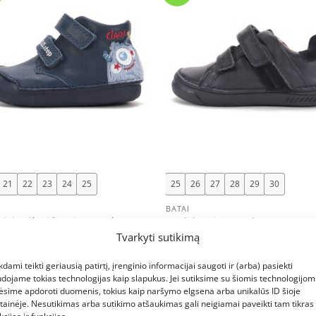
+
21
22
23
24
25
25
26
27
28
29
30
I
BATAI
iai mėlyni batai 20-25 d. S066-
Juodi batai 25-30 d. S040-6219
4. D.D.Step (Vengrija). Batai
D.D.Step (Vengrija). Batai vaika
Tvarkyti sutikimą
ams
95
€
41.95
kdami teikti geriausią patirtį, įrenginio informacijai saugoti ir (arba) pasiekti
dojame tokias technologijas kaip slapukus. Jei sutiksime su šiomis technologijomi
ėsime apdoroti duomenis, tokius kaip naršymo elgsena arba unikalūs ID šioje
tainėje. Nesutikimas arba sutikimo atšaukimas gali neigiamai paveikti tam tikras