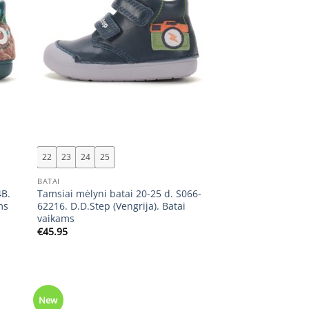
+
22
23
24
25
BATAI
4B.
Tamsiai mėlyni batai 20-25 d. S066-
ms
62216. D.D.Step (Vengrija). Batai
vaikams
€
45.95
New