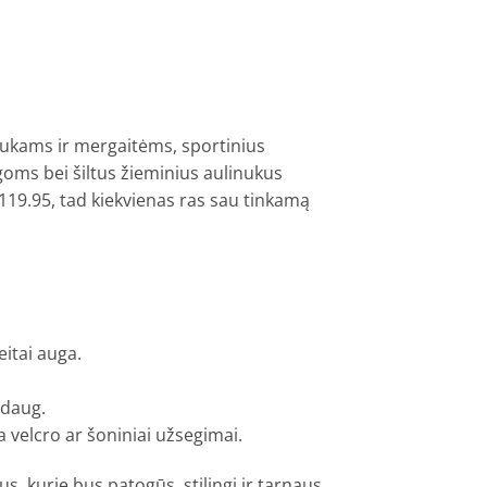
iukams ir mergaitėms, sportinius
oms bei šiltus žieminius aulinukus
€119.95, tad kiekvienas ras sau tinkamą
eitai auga.
 daug.
a velcro ar šoniniai užsegimai.
s, kurie bus patogūs, stilingi ir tarnaus