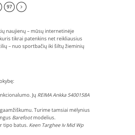
97
kių naujienų – mūsų internetinėje
uris tikrai patenkins net reikliausius
lių – nuo sportbačių iki šiltų žieminių
kokybę:
unkcionalumo. Jų
REIMA Ankka 5400158A
 ilgaamžiškumu. Turime tamsiai mėlynius
lingus
Barefoot
modelius.
r tipo batus.
Keen Targhee Iv Mid Wp