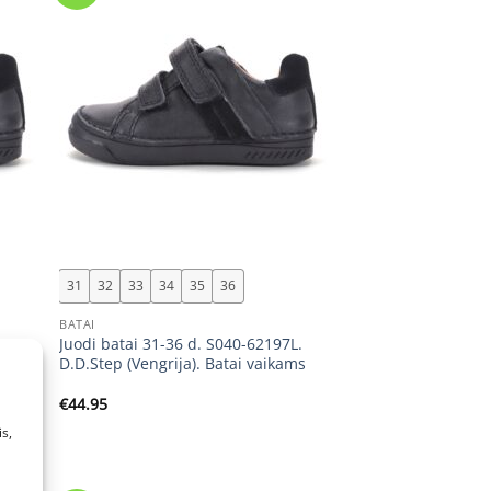
+
31
32
33
34
35
36
BATAI
7M.
Juodi batai 31-36 d. S040-62197L.
ms
D.D.Step (Vengrija). Batai vaikams
€
44.95
s,