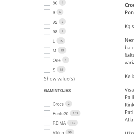
86
4
Cro
9
Pon
6
92
2
Ką 
98
2
Nesv
L
15
bate
M
15
šalt
One
1
vari
S
15
Kel
Show value(s)
Visa
GAMINTOJAS
Pali
Crocs
2
Rink
Pati
Ponte20
153
Atkr
REIMA
182
Viking
99
Užsu