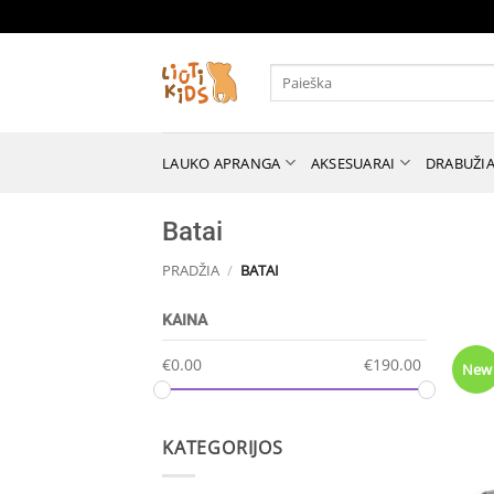
Skip
to
content
Ieškoti:
LAUKO APRANGA
AKSESUARAI
DRABUŽIA
Batai
PRADŽIA
/
BATAI
KAINA
€
0.00
€
190.00
New
KATEGORIJOS