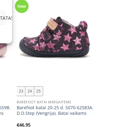
New
TATAS
+
23
24
25
BAREFOOT BATAI MERGAITĖMS
2659B.
Barefoot batai 20-25 d. S070-62583A.
ms
D.D.Step (Vengrija). Batai vaikams
€
46.95