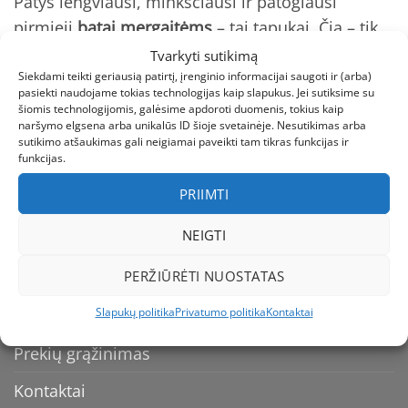
Patys lengviausi, minkščiausi ir patogiausi
pirmieji
batai mergaitėms
– tai tapukai. Čia – tik
mylimiausi ir geriausiai įvertinti
D.D. Step tapukai
Tvarkyti sutikimą
kūdikiams ir vaikams
.
Siekdami teikti geriausią patirtį, įrenginio informacijai saugoti ir (arba)
pasiekti naudojame tokias technologijas kaip slapukus. Jei sutiksime su
šiomis technologijomis, galėsime apdoroti duomenis, tokius kaip
naršymo elgsena arba unikalūs ID šioje svetainėje. Nesutikimas arba
sutikimo atšaukimas gali neigiamai paveikti tam tikras funkcijas ir
funkcijas.
INFORMACIJA
PRIIMTI
NEIGTI
Kaip apmokėti
PERŽIŪRĖTI NUOSTATAS
Pristatymas
Slapukų politika
Privatumo politika
Kontaktai
Dydžių Lentelė
Prekių grąžinimas
Kontaktai