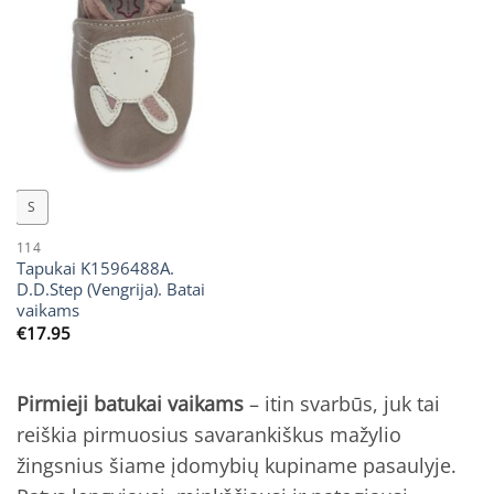
S
114
Tapukai K1596488A.
D.D.Step (Vengrija). Batai
vaikams
€
17.95
Pirmieji batukai vaikams
– itin svarbūs, juk tai
reiškia pirmuosius savarankiškus mažylio
žingsnius šiame įdomybių kupiname pasaulyje.