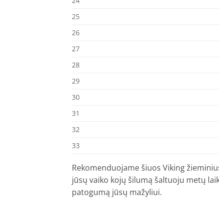
24
25
26
27
28
29
30
31
32
33
Rekomenduojame šiuos Viking žieminius ba
jūsų vaiko kojų šilumą šaltuoju metų laik
patogumą jūsų mažyliui.