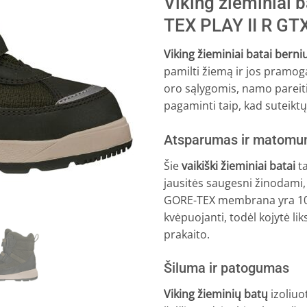
Viking žieminiai 
was:
is:
€99.95.
€64.
TEX PLAY II R GT
Viking žieminiai batai bern
pamilti žiemą ir jos pramoga
oro sąlygomis, namo pareiti j
pagaminti taip, kad suteiktų 
Atsparumas ir matom
Šie
vaikiški žieminiai batai
ta
jausitės saugesni žinodami,
GORE-TEX membrana yra 100 
kvėpuojanti, todėl kojytė l
prakaito.
Šiluma ir patogumas
Viking žieminių batų
izoliuo