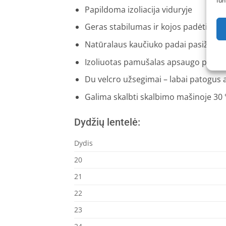
fun
Papildoma izoliacija viduryje
Geras stabilumas ir kojos padėties p
Natūralaus kaučiuko padai pasižymi 
Izoliuotas pamušalas apsaugo pirštu
Du velcro užsegimai – labai patogus
Galima skalbti skalbimo mašinoje 30
Dydžių lentelė:
Dydis
20
21
22
23