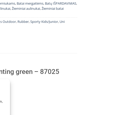
berniukams
,
Batai mergaitėms
,
Batų IŠPARDAVIMAS
,
linukai
,
Žieminiai aulinukai
,
Žieminiai batai
ds Outdoor
,
Rubber
,
Sporty Kids/Junior
,
Uni
nting green – 87025
s,