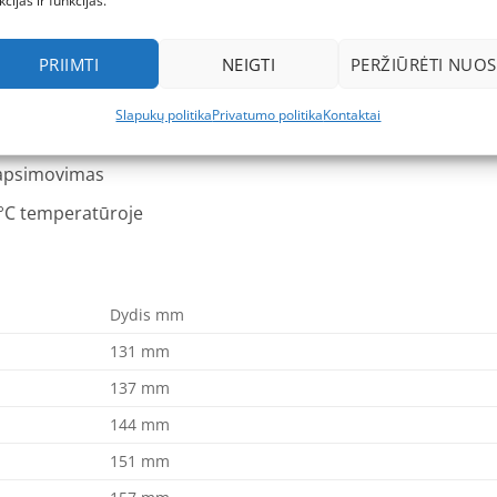
kcijas ir funkcijas.
alaikymas
PRIIMTI
NEIGTI
PERŽIŪRĖTI NUOS
dideliu sukibimu
Slapukų politika
Privatumo politika
Kontaktai
s nuo šalčio
 apsimovimas
 °C temperatūroje
Dydis mm
131 mm
137 mm
144 mm
151 mm