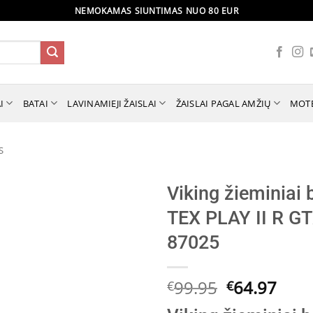
NEMOKAMAS SIUNTIMAS NUO 80 EUR
I
BATAI
LAVINAMIEJI ŽAISLAI
ŽAISLAI PAGAL AMŽIŲ
MOT
S
Viking žieminiai
TEX PLAY II R GT
87025
Original
Curr
99.95
64.97
€
€
price
pric