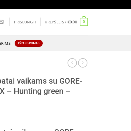
PRISIJUNGTI
KREPŠELIS /
€
0.00
0
ERIMS
IŠPARDAVIMAS
 batai vaikams su GORE-
X – Hunting green –
ent
e