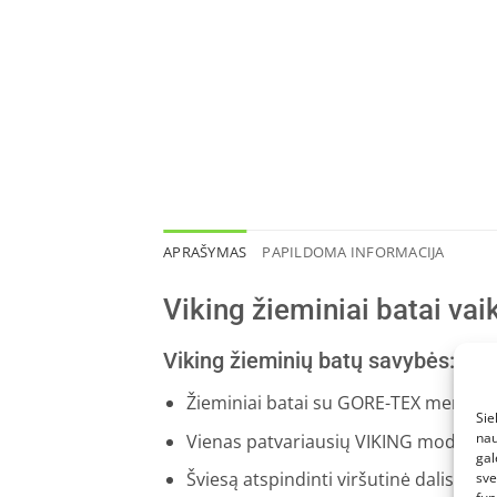
APRAŠYMAS
PAPILDOMA INFORMACIJA
Viking žieminiai batai v
Viking žieminių batų savybės:
Žieminiai batai su GORE-TEX membr
Sie
nau
Vienas patvariausių VIKING modelių
gal
Šviesą atspindinti viršutinė dalis
sve