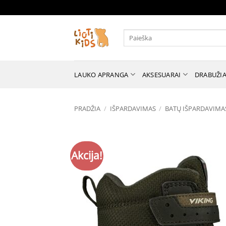
Skip
to
content
Ieškoti:
LAUKO APRANGA
AKSESUARAI
DRABUŽIA
PRADŽIA
/
IŠPARDAVIMAS
/
BATŲ IŠPARDAVIMA
Akcija!