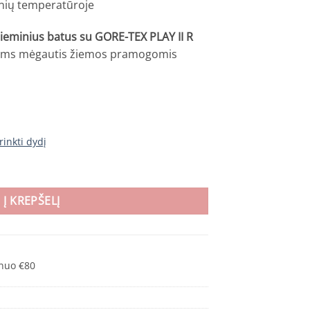
snių temperatūroje
žieminius batus su GORE-TEX PLAY II R
 jiems mėgautis žiemos pramogomis
rinkti dydį
ai batai vaikams su GORE-TEX PLAY II R GTX - Hunting green - 87025
Į KREPŠELĮ
nuo €80