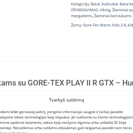
Kategorijų:
Batai
,
Aulinukai
,
Batai 
IŠPARDAVIMAS
,
Viking
,
Žieminiai au
mergaitėms
,
Žieminiai berniukams
Žymų:
Gore-Tex Warm
,
Kids 2-8
,
Ki
aikams su GORE-TEX PLAY II R GTX – Hu
Tvarkyti sutikimą
ana
kdami teikti geriausią patirtį, įrenginio informacijai saugoti ir (arba) pasiekti
dojame tokias technologijas kaip slapukus. Jei sutiksime su šiomis technologijomi
ėsime apdoroti duomenis, tokius kaip naršymo elgsena arba unikalūs ID šioje
tainėje. Nesutikimas arba sutikimo atšaukimas gali neigiamai paveikti tam tikras