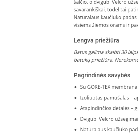
šalčio, o dvigubi Velcro už
savarankiškai, todėl tai pati
Natūralaus kaučiuko padas p
visiems žiemos orams ir pa
Lengva priežiūra
Batus galima skalbti 30 lai
batukų priežiūra. Nerekome
Pagrindinės savybės
Su GORE-TEX membrana – 
Izoliuotas pamušalas – a
Atspindinčios detalės –
Dvigubi Velcro užsegimai
Natūralaus kaučiuko pada