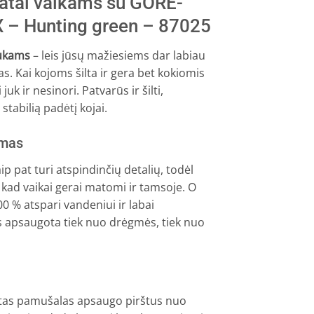
batai vaikams su GORE-
97.
X – Hunting green – 87025
iukams
– leis jūsų mažiesiems dar labiau
s. Kai kojoms šilta ir gera bet kokiomis
uk ir nesinori. Patvarūs ir šilti,
stabilią padėtį kojai.
umas
ip pat turi atspindinčių detalių, todėl
 kad vaikai gerai matomi ir tamsoje. O
% atspari vandeniui ir labai
iks apsaugota tiek nuo drėgmės, tiek nuo
tas pamušalas apsaugo pirštus nuo