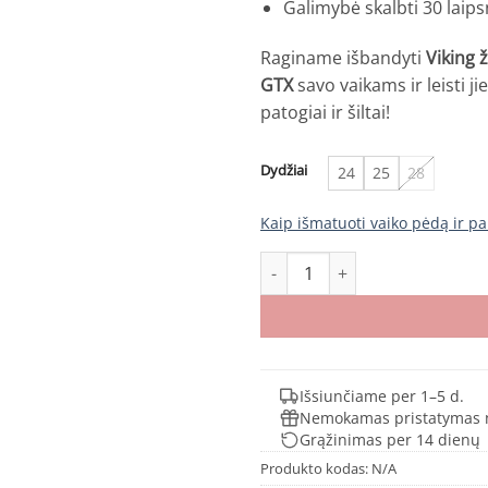
Galimybė skalbti 30 laip
Raginame išbandyti
Viking 
GTX
savo vaikams ir leisti
patogiai ir šiltai!
Dydžiai
24
25
28
Kaip išmatuoti vaiko pėdą ir pa
produkto kiekis: Viking žiemini
Išsiunčiame per 1–5 d.
Nemokamas pristatymas 
Grąžinimas per 14 dienų
Produkto kodas:
N/A