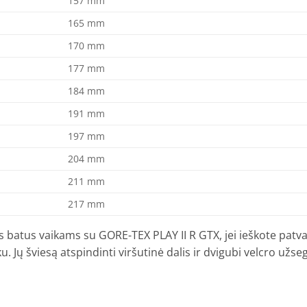
157 mm
165 mm
170 mm
177 mm
184 mm
191 mm
197 mm
204 mm
211 mm
217 mm
tus vaikams su GORE-TEX PLAY II R GTX, jei ieškote patvarių
u. Jų šviesą atspindinti viršutinė dalis ir dvigubi velcro už