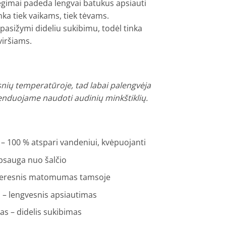
segimai padeda lengvai batukus apsiauti
nka tiek vaikams, tiek tėvams.
asižymi dideliu sukibimu, todėl tinka
viršiams.
psnių temperatūroje, tad labai palengvėja
nduojame naudoti audinių minkštiklių.
100 % atspari vandeniui, kvėpuojanti
psauga nuo šalčio
 geresnis matomumas tamsoje
 – lengvesnis apsiautimas
s – didelis sukibimas