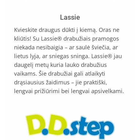
Lassie
Kvieskite draugus dūkti į kiemą. Oras ne
kliūtis! Su Lassie® drabužiais pramogos
niekada nesibaigia – ar saulė šviečia, ar
lietus lyja, ar sniegas sninga. Lassie® jau
daugelį metų kuria lauko drabužius
vaikams. Šie drabužiai gali atlaikyti
drąsiausius žaidimus – jie praktiški,
lengvai prižiūrimi bei lengvai apsivelkami.