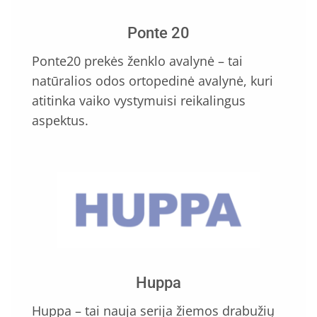
Ponte 20
Ponte20 prekės ženklo avalynė – tai
natūralios odos ortopedinė avalynė, kuri
atitinka vaiko vystymuisi reikalingus
aspektus.
Huppa
Huppa – tai nauja serija žiemos drabužių