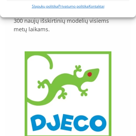
daugiau nei 90 – je šalių visame
Slapukų politika
Privatumo politika
Kontaktai
TM
pasaulyje. Crocs
kasmet pasiūlo virš
300 naujų išskirtinių modelių visiems
metų laikams.