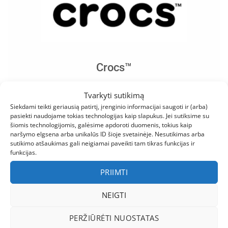
Crocs™
Tai vienas pirmaujančių avalynės
Tvarkyti sutikimą
gamintojų pasaulyje, kuriantis unikalaus
Siekdami teikti geriausią patirtį, įrenginio informacijai saugoti ir (arba)
dizaino avalynę vyrams, moterims bei
pasiekti naudojame tokias technologijas kaip slapukus. Jei sutiksime su
šiomis technologijomis, galėsime apdoroti duomenis, tokius kaip
vaikams. Pasaulyje ši ryškiaspalvė avalynė
naršymo elgsena arba unikalūs ID šioje svetainėje. Nesutikimas arba
sparčiai išpopuliarėjo dėl savito ir
sutikimo atšaukimas gali neigiamai paveikti tam tikras funkcijas ir
funkcijas.
išskirtinio dizaino, patogumo, minkštumo
bei lengvo pritaikymo tiek darbe, tiek
PRIIMTI
asmeniniame gyvenime. Nuo savo veiklos
NEIGTI
pradžios 2002 m.
kompanija pardavė
daugiau nei 300 milijonų batų porų,
PERŽIŪRĖTI NUOSTATAS