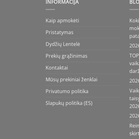
INFORMACIJA
BLO
Kaip apmokėti
Koki
moky
Pristatymas
pata
Dydžių Lentelė
202
TOP 
Prekių grąžinimas
vaik
Kontaktai
darž
Mūsų prekiniai ženklai
202
Vai
Privatumo politika
tais
Slapukų politika (ES)
202
202
Reim
ski