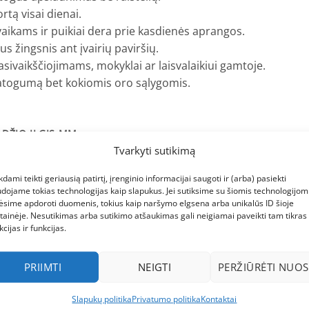
rtą visai dienai.
vaikams ir puikiai dera prie kasdienės aprangos.
 žingsnis ant įvairių paviršių.
asivaikščiojimams, mokyklai ar laisvalaikiui gamtoje.
atogumą bet kokiomis oro sąlygomis.
ADŽIO ILGIS MM
Tvarkyti sutikimą
kdami teikti geriausią patirtį, įrenginio informacijai saugoti ir (arba) pasiekti
dojame tokias technologijas kaip slapukus. Jei sutiksime su šiomis technologijomi
ėsime apdoroti duomenis, tokius kaip naršymo elgsena arba unikalūs ID šioje
tainėje. Nesutikimas arba sutikimo atšaukimas gali neigiamai paveikti tam tikras
kcijas ir funkcijas.
PRIIMTI
NEIGTI
PERŽIŪRĖTI NUOS
Slapukų politika
Privatumo politika
Kontaktai