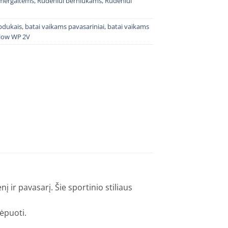
 mergaitems
,
Rudeniui berniukams
,
Rudeniui
ipdukais
,
batai vaikams pavasariniai
,
batai vaikams
low WP 2V
ir pavasarį. Šie sportinio stiliaus
ėpuoti.