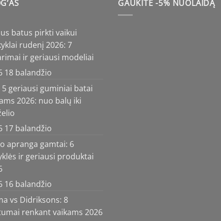
G’AS
GAUKITE -5% NUOLAIDĄ
us batus pirkti vaikui
klai rudenį 2026: 7
rimai ir geriausi modeliai
6 18 balandžio
5 geriausi guminiai batai
ams 2026: nuo balų iki
elio
6 17 balandžio
ko apranga gamtai: 6
yklės ir geriausi produktai
6
6 16 balandžio
a vs Didriksons: 8
rtumai renkant vaikams 2026