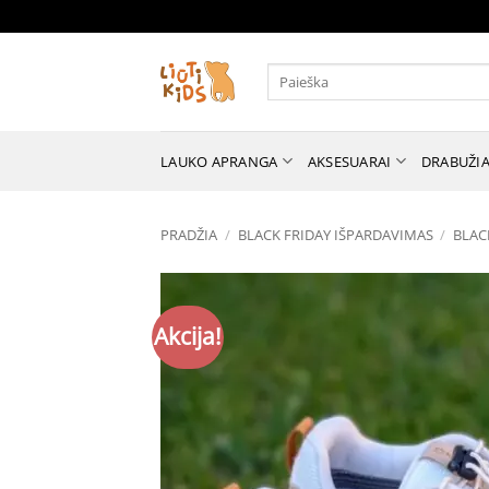
Skip
to
content
Ieškoti:
LAUKO APRANGA
AKSESUARAI
DRABUŽIA
PRADŽIA
/
BLACK FRIDAY IŠPARDAVIMAS
/
BLAC
Akcija!