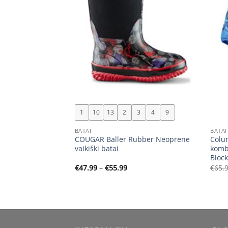
+
+
1
10
13
2
3
4
9
BATAI
BATAI
batai vaikams su
COUGAR Baller Rubber Neoprene
Colu
 R GTX –
vaikiški batai
komb
se
Bloc
rent
Price
€
47.99
–
€
55.99
€
65.
ce
range:
€47.99
.97.
through
€55.99