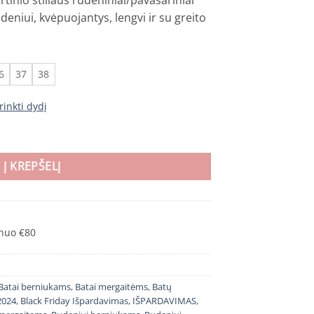
tinio stiliaus rudeniniai/pavasariniai
eniui, kvėpuojantys, lengvi ir su greito
00.
6
37
38
rinkti dydį
y WP SL rudeniniai/pavasariniai batai vaikams – Beige
Į KREPŠELĮ
nuo €80
Batai berniukams
,
Batai mergaitėms
,
Batų
2024
,
Black Friday Išpardavimas
,
IŠPARDAVIMAS
,