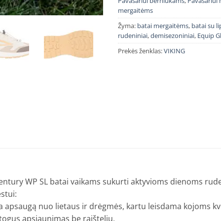
Pavasariui berniukams
,
Pavasariui
mergaitėms
Žyma:
batai mergaitėms
,
batai su l
rudeniniai
,
demisezoniniai
,
Equip G
Prekės ženklas:
VIKING
ntury WP SL batai vaikams sukurti aktyvioms dienoms rudenį 
estui:
 apsaugą nuo lietaus ir drėgmės, kartu leisdama kojoms kv
atogus apsiaunimas be raištelių.