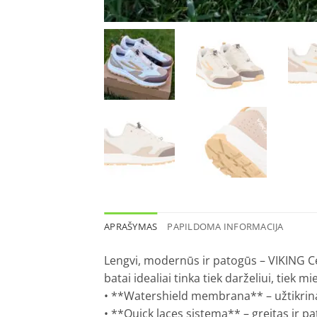
APRAŠYMAS
PAPILDOMA INFORMACIJA
Lengvi, modernūs ir patogūs – VIKING Ce
batai idealiai tinka tiek darželiui, tiek mi
• **Watershield membrana** – užtikrina
• **Quick laces sistema** – greitas ir p