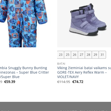
+
23
25
26
27
28
29
31
BATAI
mbia Snuggly Bunny Bunting
Viking žieminiai batai vaikams s
inezonas – Super Blue Critter
GORE-TEX Aery Reflex Warm –
k/Super Blue
VIOLET/NAVY
Original
Current
Original
Current
99
€
59.39
€
114.95
€
74.72
price
price
price
price
was:
is:
was:
is:
€65.99.
€59.39.
€114.95.
€74.72.