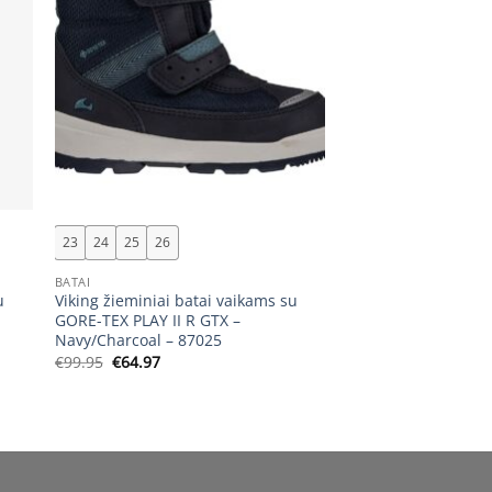
+
23
24
25
26
BATAI
u
Viking žieminiai batai vaikams su
GORE-TEX PLAY II R GTX –
Navy/Charcoal – 87025
Original
Current
€
99.95
€
64.97
price
price
was:
is:
€99.95.
€64.97.