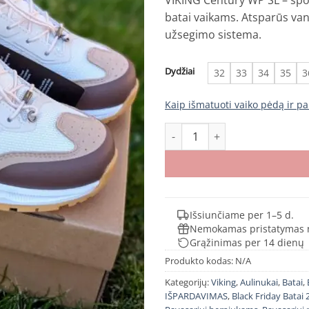
VIKING Century WP SL – spor
was:
is:
batai vaikams. Atsparūs vand
€89.00.
€50.
užsegimo sistema.
Dydžiai
32
33
34
35
3
Kaip išmatuoti vaiko pėdą ir pa
produkto kiekis: VIKING Centur
Išsiunčiame per 1–5 d.
Nemokamas pristatymas 
Grąžinimas per 14 dienų
Produkto kodas:
N/A
Kategorijų:
Viking
,
Aulinukai
,
Batai
,
IŠPARDAVIMAS
,
Black Friday Batai 