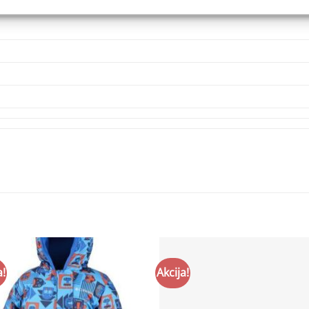
a!
Akcija!