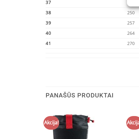
37
244
38
250
39
257
40
264
41
270
PANAŠŪS PRODUKTAI
Akcija!
Akcij