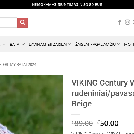
NEMOKAMAS SIUNTIMAS NUO 80 EUR
I
BATAI
LAVINAMIEJI ŽAISLAI
ŽAISLAI PAGAL AMŽIŲ
MOT
K FRIDAY BATAI 2024
VIKING Century 
rudeniniai/pavas
Beige
Original
Curr
89.00
50.00
€
€
price
pric