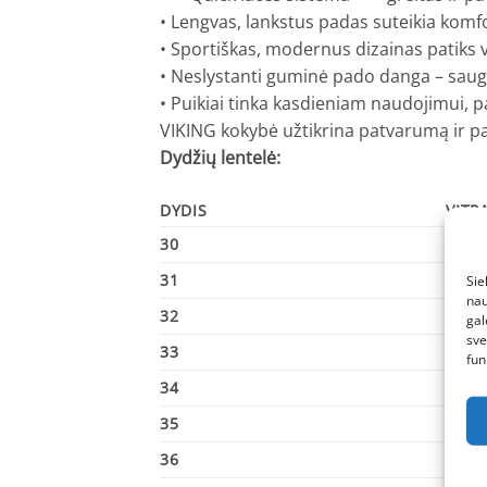
• Lengvas, lankstus padas suteikia komfo
• Sportiškas, modernus dizainas patiks 
• Neslystanti guminė pado danga – saugus
• Puikiai tinka kasdieniam naudojimui, p
VIKING kokybė užtikrina patvarumą ir p
Dydžių lentelė:
DYDIS
VITP
30
197
31
204
Sie
nau
32
210
gal
sve
33
217
fun
34
224
35
230
36
237