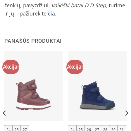
ženklų, pavyzdžiui,
vaikiški batai D.D.Step
, turime
ir jų – pažiūrėkite
čia
.
PANAŠŪS PRODUKTAI
Akcija!
Akcija!
24
25
27
24
25
26
27
28
30
31