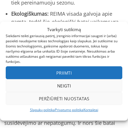
tiek pereinamuoju sezonu.
Ekologiškumas:
REIMA visada galvoja apie
gamtą, todėl šie
ekologiški batai vaikams
yra
draugiški aplinkai, o tai mums, tėvams, duoda
Tvarkyti sutikimą
Siekdami teikti geriausią patirtį, įrenginio informacijai saugoti ir (arba)
ramybę.
pasiekti naudojame tokias technologijas kaip slapukus. Jei sutiksime su
šiomis technologijomis, galėsime apdoroti duomenis, tokius kaip
Patvarumas:
Šie bateliai vaikams puikiai
naršymo elgsena arba unikalūs ID šioje svetainėje. Nesutikimas arba
atlaiko kasdienes žaidimų iššūkius – nuo
sutikimo atšaukimas gali neigiamai paveikti tam tikras funkcijas ir
funkcijas.
purvynų iki smėlio pilkų.
PRIIMTI
Kokybė ir patikimumas
NEIGTI
REIMA batai vaikams yra tarsi mažas tvirtovės
bokštas jūsų mažylio kojoms. Medžiagos
PERŽIŪRĖTI NUOSTATAS
parinktos ne atsitiktinai – jos ne tik patvarios, bet
Slapukų politika
Privatumo politika
Kontaktai
ir saugios. Nereikia jaudintis dėl greito
susidėvėjimo ar nepatogumų. Ir nors šie batai