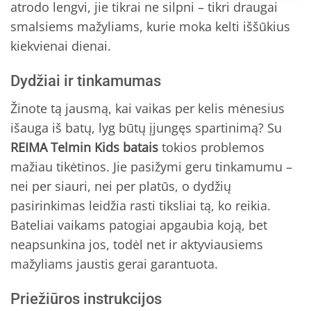
atrodo lengvi, jie tikrai ne silpni – tikri draugai
smalsiems mažyliams, kurie moka kelti iššūkius
kiekvienai dienai.
Dydžiai ir tinkamumas
Žinote tą jausmą, kai vaikas per kelis mėnesius
išauga iš batų, lyg būtų įjungęs spartinimą? Su
REIMA Telmin Kids batais
tokios problemos
mažiau tikėtinos. Jie pasižymi geru tinkamumu –
nei per siauri, nei per platūs, o dydžių
pasirinkimas leidžia rasti tiksliai tą, ko reikia.
Bateliai vaikams patogiai apgaubia koją, bet
neapsunkina jos, todėl net ir aktyviausiems
mažyliams jaustis gerai garantuota.
Priežiūros instrukcijos