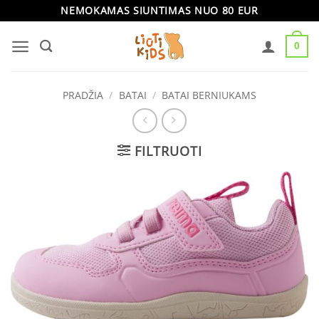
Skip
NEMOKAMAS SIUNTIMAS NUO 80 EUR
to
0
content
PRADŽIA
/
BATAI
/
BATAI BERNIUKAMS
FILTRUOTI