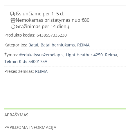
Išsiunčiame per 1–5 d.
Nemokamas pristatymas nuo €80
Grąžinimas per 14 dienų
Produkto kodas:
6438557335230
Kategorijos:
Batai
,
Batai berniukams
,
REIMA
Žymos:
#edukatyvusžemėlapis
,
Light Heather 4250
,
Reima
,
Telmin Kids 5400175A
Prekės ženklas:
REIMA
APRAŠYMAS
PAPILDOMA INFORMACIJA