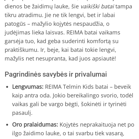
dienos be žaidimų lauke, šie
vaikiški batai
tampa
tikru atradimu. Jie ne tik lengvi, bet ir labai
patogūs – mažylio kojytės nespaudžia, o
judėjimas lieka laisvas. REIMA batai vaikams
garsėja tuo, kad geba suderinti komfortą su
praktiškumu. Ir, beje, kai batai tokie lengvi,
mažylis net nesupranta, kad juos apsiautė!
Pagrindinės savybės ir privalumai
Lengvumas:
REIMA Telmin Kids batai – beveik
kaip antra oda. Jokio bereikalingo svorio, todėl
vaikas gali be vargo bėgti, šokinėti ir tyrinėti
pasaulį.
Oro pralaidumas:
Kojytės neprakaituoja net po
ilgo žaidimo lauke, o tai svarbu tiek vasarą,