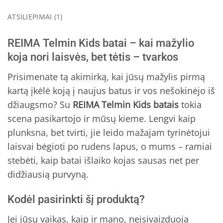
ATSILIEPIMAI (1)
REIMA Telmin Kids batai – kai mažylio
koja nori laisvės, bet tėtis – tvarkos
Prisimenate tą akimirką, kai jūsų mažylis pirmą
kartą įkėlė koją į naujus batus ir vos nešokinėjo iš
džiaugsmo? Su
REIMA Telmin Kids batais
tokia
scena pasikartojo ir mūsų kieme. Lengvi kaip
plunksna, bet tvirti, jie leido mažajam tyrinėtojui
laisvai bėgioti po rudens lapus, o mums – ramiai
stebėti, kaip batai išlaiko kojas sausas net per
didžiausią purvyną.
Kodėl pasirinkti šį produktą?
Jei jūsų vaikas, kaip ir mano, neįsivaizduoja