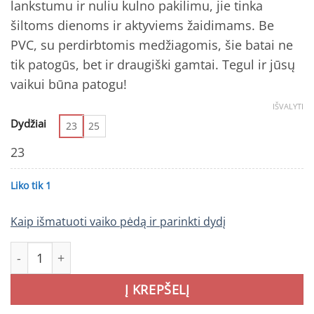
lankstumu ir nuliu kulno pakilimu, jie tinka
šiltoms dienoms ir aktyviems žaidimams. Be
PVC, su perdirbtomis medžiagomis, šie batai ne
tik patogūs, bet ir draugiški gamtai. Tegul ir jūsų
vaikui būna patogu!
IŠVALYTI
Dydžiai
23
25
23
Liko tik 1
Kaip išmatuoti vaiko pėdą ir parinkti dydį
produkto kiekis: REIMA Telmin Kids batai Light Heather v
Į KREPŠELĮ