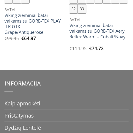
32
33
BATAI
Viking žieminiai batai
BATAI
vaikams su GORE-TEX PLAY
Viking žieminiai batai
II R GTX –
vaikams su GORE-TEX Aery
Grape/Antiquerose
Reflex Warm – Cobalt/Navy
Original
Current
€
99.95
€
64.97
price
price
was:
is:
Original
Current
€
114.95
€
74.72
€99.95.
€64.97.
price
price
was:
is:
€114.95.
€74.72.
INFORMACIJA
Kaip apmokėti
Pristatymas
Dydžių Lentelė