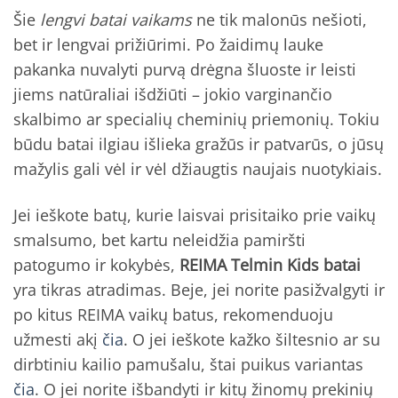
Šie
lengvi batai vaikams
ne tik malonūs nešioti,
bet ir lengvai prižiūrimi. Po žaidimų lauke
pakanka nuvalyti purvą drėgna šluoste ir leisti
jiems natūraliai išdžiūti – jokio varginančio
skalbimo ar specialių cheminių priemonių. Tokiu
būdu batai ilgiau išlieka gražūs ir patvarūs, o jūsų
mažylis gali vėl ir vėl džiaugtis naujais nuotykiais.
Jei ieškote batų, kurie laisvai prisitaiko prie vaikų
smalsumo, bet kartu neleidžia pamiršti
patogumo ir kokybės,
REIMA Telmin Kids batai
yra tikras atradimas. Beje, jei norite pasižvalgyti ir
po kitus REIMA vaikų batus, rekomenduoju
užmesti akį
čia
. O jei ieškote kažko šiltesnio ar su
dirbtiniu kailio pamušalu, štai puikus variantas
čia
. O jei norite išbandyti ir kitų žinomų prekinių