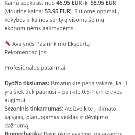
Kainų spektras: nuo
46.95 EUR
iki
58.95 EUR
(vidutinė kaina:
53.95 EUR
). Siūlome optimalų
kokybės ir kainos santykį visoms šeimų
ekonominėms galimybėms.
Avalynės Pasirinkimo Ekspertų
Rekomendacijos
Profesionalūs patarimai:
Dydžio tikslumas:
Išmatuokite pėdą vakare, kai ji
yra šiek tiek patinusi – palikite 0.5-1 cm erdvės
augimui
Sezoninis tinkamumas:
Atsižvelkite į klimato
sąlygas, planuojamas veiklas ir dėvėjimo
dažnumą
Biomechanika:
Pasirinkite avalynę, palaikančią