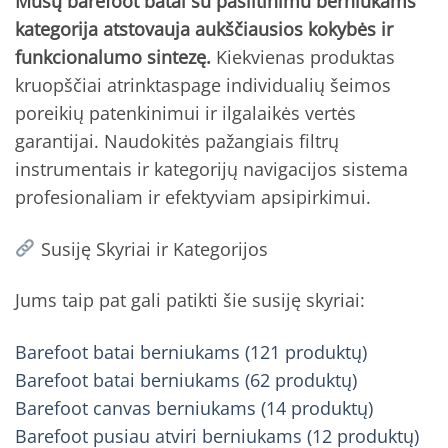
Mūsų barefoot batai su pašiltinimu berniukams
kategorija atstovauja aukščiausios kokybės ir
funkcionalumo sintezę.
Kiekvienas produktas
kruopščiai atrinktaspage individualių šeimos
poreikių patenkinimui ir ilgalaikės vertės
garantijai. Naudokitės pažangiais filtrų
instrumentais ir kategorijų navigacijos sistema
profesionaliam ir efektyviam apsipirkimui.
Susiję Skyriai ir Kategorijos
Jums taip pat gali patikti šie susiję skyriai:
Barefoot batai berniukams (121 produktų)
Barefoot batai berniukams (62 produktų)
Barefoot canvas berniukams (14 produktų)
Barefoot pusiau atviri berniukams (12 produktų)