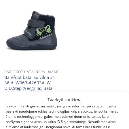
BAREFOOT BATAI BERNIUKAMS
Barefoot batai su vilna 31-
36 d. W063-42603ALW.
D.D.Step (Vengrija). Batai
vaikams
Tvarkyti sutikimą
Siekdami teikti geriausią patirtį, įrenginio informacijai saugoti ir (arba)
pasiekti naudojame tokias technologijas kaip slapukus. Jei sutiksime su
1
2
šiomis technologijomis, galėsime apdoroti duomenis, tokius kaip
naršymo elgsena arba unikalūs ID šioje svetainėje. Nesutikimas arba
Barefoot batai su pašiltinimu berniukams –
sutikimo atšaukimas gali neigiamai paveikti tam tikras funkcijas ir