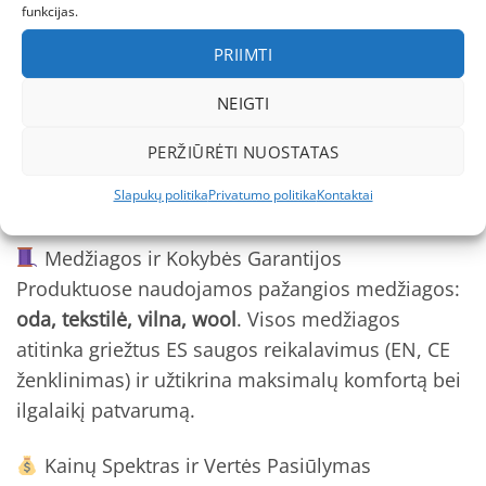
funkcijas.
Profesionalus Pasirinkimas
PRIIMTI
Aukščiausios kokybės barefoot batai su
NEIGTI
pašiltinimu berniukams kolekcija.
Mūsų kataloge
rasite 9 kruopščiai atrinktų produktų, kurie
PERŽIŪRĖTI NUOSTATAS
atitinka aukščiausius tarptautinius kokybės ir
Slapukų politika
Privatumo politika
Kontaktai
saugos standartus.
Medžiagos ir Kokybės Garantijos
Produktuose naudojamos pažangios medžiagos:
oda, tekstilė, vilna, wool
. Visos medžiagos
atitinka griežtus ES saugos reikalavimus (EN, CE
ženklinimas) ir užtikrina maksimalų komfortą bei
ilgalaikį patvarumą.
Kainų Spektras ir Vertės Pasiūlymas