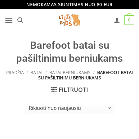
Skip
NEMOKAMAS SIUNTIMAS NUO 80 EUR
to
0
content
Barefoot batai su
pašiltinimu berniukams
PRADŽIA
/
BATAI
/
BATAI BERNIUKAMS
/
BAREFOOT BATAI
SU PAŠILTINIMU BERNIUKAMS
FILTRUOTI