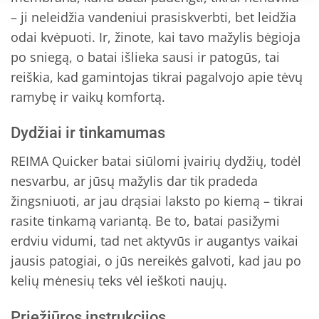
– ji neleidžia vandeniui prasiskverbti, bet leidžia
odai kvėpuoti. Ir, žinote, kai tavo mažylis bėgioja
po sniegą, o batai išlieka sausi ir patogūs, tai
reiškia, kad gamintojas tikrai pagalvojo apie tėvų
ramybę ir vaikų komfortą.
Dydžiai ir tinkamumas
REIMA Quicker batai siūlomi įvairių dydžių, todėl
nesvarbu, ar jūsų mažylis dar tik pradeda
žingsniuoti, ar jau drąsiai laksto po kiemą – tikrai
rasite tinkamą variantą. Be to, batai pasižymi
erdviu vidumi, tad net aktyvūs ir augantys vaikai
jausis patogiai, o jūs nereikės galvoti, kad jau po
kelių mėnesių teks vėl ieškoti naujų.
Priežiūros instrukcijos