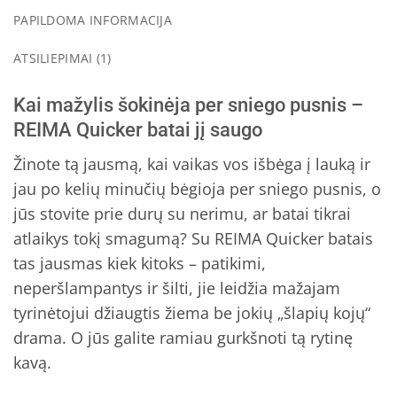
PAPILDOMA INFORMACIJA
ATSILIEPIMAI (1)
Kai mažylis šokinėja per sniego pusnis –
REIMA Quicker batai jį saugo
Žinote tą jausmą, kai vaikas vos išbėga į lauką ir
jau po kelių minučių bėgioja per sniego pusnis, o
jūs stovite prie durų su nerimu, ar batai tikrai
atlaikys tokį smagumą? Su REIMA Quicker batais
tas jausmas kiek kitoks – patikimi,
neperšlampantys ir šilti, jie leidžia mažajam
tyrinėtojui džiaugtis žiema be jokių „šlapių kojų“
drama. O jūs galite ramiau gurkšnoti tą rytinę
kavą.