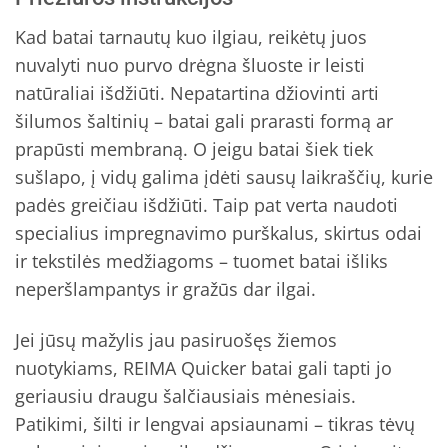
Kad batai tarnautų kuo ilgiau, reikėtų juos
nuvalyti nuo purvo drėgna šluoste ir leisti
natūraliai išdžiūti. Nepatartina džiovinti arti
šilumos šaltinių – batai gali prarasti formą ar
prapūsti membraną. O jeigu batai šiek tiek
sušlapo, į vidų galima įdėti sausų laikraščių, kurie
padės greičiau išdžiūti. Taip pat verta naudoti
specialius impregnavimo purškalus, skirtus odai
ir tekstilės medžiagoms – tuomet batai išliks
neperšlampantys ir gražūs dar ilgai.
Jei jūsų mažylis jau pasiruošęs žiemos
nuotykiams, REIMA Quicker batai gali tapti jo
geriausiu draugu šalčiausiais mėnesiais.
Patikimi, šilti ir lengvai apsiaunami – tikras tėvų