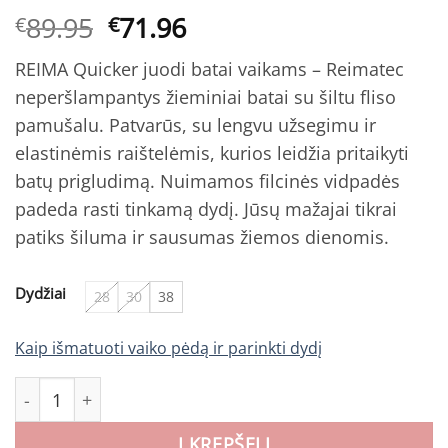
Original
Current
89.95
71.96
€
€
price
price
REIMA Quicker juodi batai vaikams – Reimatec
was:
is:
neperšlampantys žieminiai batai su šiltu fliso
€89.95.
€71.96.
pamušalu. Patvarūs, su lengvu užsegimu ir
elastinėmis raištelėmis, kurios leidžia pritaikyti
batų prigludimą. Nuimamos filcinės vidpadės
padeda rasti tinkamą dydį. Jūsų mažajai tikrai
patiks šiluma ir sausumas žiemos dienomis.
Dydžiai
28
30
38
Kaip išmatuoti vaiko pėdą ir parinkti dydį
produkto kiekis: REIMA Quicker juodi batai vaikams
Į KREPŠELĮ