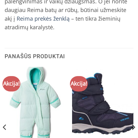
palengvinimas ir vaikų džiaugsmas. O jei norite
daugiau Reima batų ar rūbų, būtinai užmeskite
akį į
Reima prekės ženklą
– ten tikra žieminių
atradimų karalystė.
PANAŠŪS PRODUKTAI
Akcija!
Akcija!