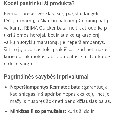
Kodėl pasirinkti šį produktą?
Reima – prekės ženklas, kurį pažįsta daugelis
tėčių ir mamų, ieškančių patikimų žieminių batų
vaikams. REIMA Quicker batai ne tik atrodo kaip
tikri žiemos herojai, bet ir atlaiko tą kasdienį
vaikų nuotykių maratoną. Jie neperšlampantys,
šilti, o jų dizainas toks praktiškas, kad net mažieji,
kurie dar tik mokosi apsiauti batus, susitvarko be
didelio vargo.
Pagrindinės savybės ir privalumai
Neperšlampantys Reimatec batai:
garantuoja,
kad sniegas ir šlapdriba nepasieks kojų, net jei
mažylis nuspręs šokinėti per didžiausias balas.
Minkštas fliso pamušalas:
kuris šildo ir