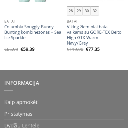
28
29
30
32
BATAI
BATAI
Columbia Snuggly Bunny
Viking žieminiai batai
Bunting kombinezonas – Sea
vaikams su GORE-TEX Beito
Ice Sparkle
High GTX Warm –
Navy/Grey
Original
Current
Original
Current
€
65.99
€
59.39
€
119.00
€
77.35
price
price
price
price
was:
is:
was:
is:
€65.99.
€59.39.
€119.00.
€77.35.
INFORMACIJA
Kaip apmokėti
Pristatymas
Dydžių Lentelė