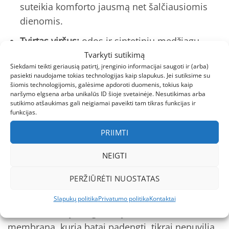
suteikia komforto jausmą net šalčiausiomis
dienomis.
Tvirtas viršus:
odos ir sintetinių medžiagų
derinys ne tik atrodo stilingai, bet ir yra
Tvarkyti sutikimą
Siekdami teikti geriausią patirtį, įrenginio informacijai saugoti ir (arba)
atsparus kasdieniams išbandymams.
pasiekti naudojame tokias technologijas kaip slapukus. Jei sutiksime su
šiomis technologijomis, galėsime apdoroti duomenis, tokius kaip
Patogus užsegimas:
kad mažieji galėtų lengvai
naršymo elgsena arba unikalūs ID šioje svetainėje. Nesutikimas arba
apsiauti ir nusiauti batus be didelio streso.
sutikimo atšaukimas gali neigiamai paveikti tam tikras funkcijas ir
funkcijas.
Universali juoda spalva:
puikiai dera tiek
PRIIMTI
berniukams, tiek mergaitėms – praktiška ir
stilinga žiemos aprangos dalis.
NEIGTI
Kokybė ir patikimumas
PERŽIŪRĖTI NUOSTATAS
REIMA Quicker batai – ne tik žaismingas dizainas,
Slapukų politika
Privatumo politika
Kontaktai
bet ir tikra kokybės garantija. Reimatec
membrana, kuria batai padengti, tikrai nenuvilia