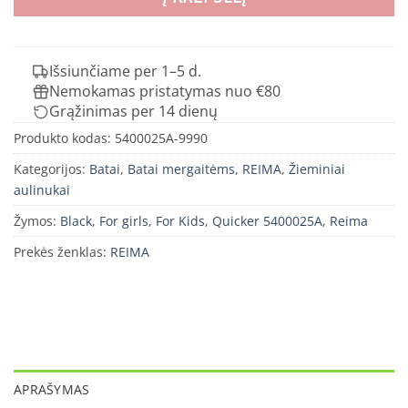
Išsiunčiame per 1–5 d.
Nemokamas pristatymas nuo €80
Grąžinimas per 14 dienų
Produkto kodas:
5400025A-9990
Kategorijos:
Batai
,
Batai mergaitėms
,
REIMA
,
Žieminiai
aulinukai
Žymos:
Black
,
For girls
,
For Kids
,
Quicker 5400025A
,
Reima
Prekės ženklas:
REIMA
APRAŠYMAS