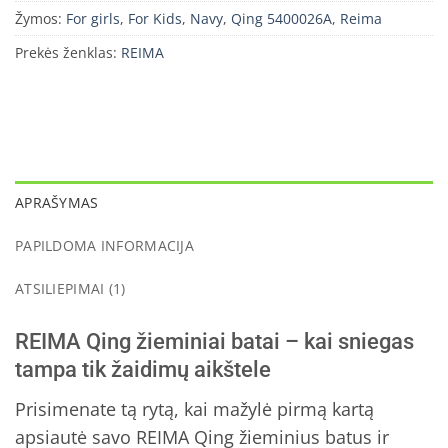
Žymos:
For girls
,
For Kids
,
Navy
,
Qing 5400026A
,
Reima
Prekės ženklas:
REIMA
APRAŠYMAS
PAPILDOMA INFORMACIJA
ATSILIEPIMAI (1)
REIMA Qing žieminiai batai – kai sniegas
tampa tik žaidimų aikštele
Prisimenate tą rytą, kai mažylė pirmą kartą
apsiautė savo REIMA Qing žieminius batus ir