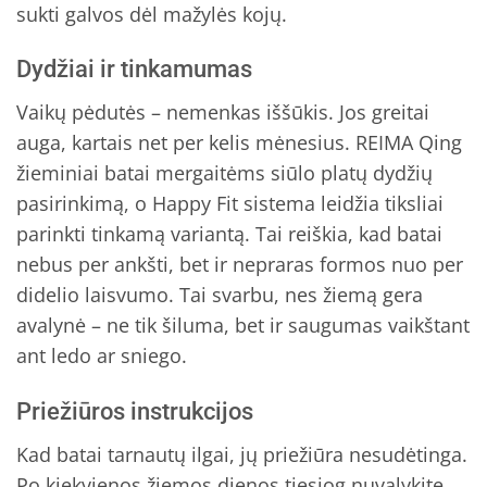
sukti galvos dėl mažylės kojų.
Dydžiai ir tinkamumas
Vaikų pėdutės – nemenkas iššūkis. Jos greitai
auga, kartais net per kelis mėnesius. REIMA Qing
žieminiai batai mergaitėms siūlo platų dydžių
pasirinkimą, o Happy Fit sistema leidžia tiksliai
parinkti tinkamą variantą. Tai reiškia, kad batai
nebus per ankšti, bet ir nepraras formos nuo per
didelio laisvumo. Tai svarbu, nes žiemą gera
avalynė – ne tik šiluma, bet ir saugumas vaikštant
ant ledo ar sniego.
Priežiūros instrukcijos
Kad batai tarnautų ilgai, jų priežiūra nesudėtinga.
Po kiekvienos žiemos dienos tiesiog nuvalykite