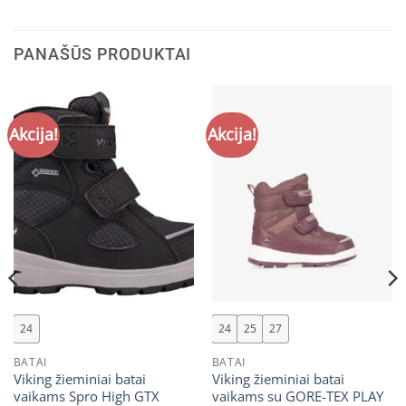
PANAŠŪS PRODUKTAI
Akcija!
Akcija!
24
24
25
27
BATAI
BATAI
Viking žieminiai batai
Viking žieminiai batai
vaikams Spro High GTX
vaikams su GORE-TEX PLAY