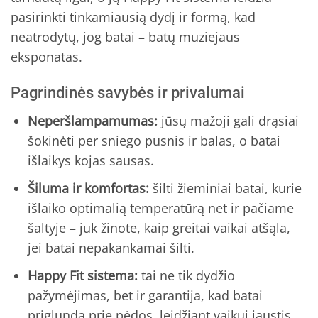
pasirinkti tinkamiausią dydį ir formą, kad
neatrodytų, jog batai – batų muziejaus
eksponatas.
Pagrindinės savybės ir privalumai
Neperšlampamumas:
jūsų mažoji gali drąsiai
šokinėti per sniego pusnis ir balas, o batai
išlaikys kojas sausas.
Šiluma ir komfortas:
šilti žieminiai batai, kurie
išlaiko optimalią temperatūrą net ir pačiame
šaltyje – juk žinote, kaip greitai vaikai atšąla,
jei batai nepakankamai šilti.
Happy Fit sistema:
tai ne tik dydžio
pažymėjimas, bet ir garantija, kad batai
priglunda prie pėdos, leidžiant vaikui jaustis