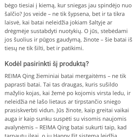
bėgo tiesiai į kiemą, kur sniegas jau spindėjo nuo
šalčio? Jos veide – ne tik šypsena, bet ir ta tikra
laisvė, kai batai neleidžia jokiam šaltyje ar
drėgmėje sustabdyti nuotykių. O jūs, stebėdami
jos šuolius ir pūgos gaudymą, žinote – šie batai iš
tiesų ne tik šilti, bet ir patikimi.
Kodėl pasirinkti šį produktą?
REIMA Qing žieminiai batai mergaitėms – ne tik
paprasti batai. Tai tas draugas, kuris sušildo
mažylio kojas, kai žemė po kojomis virsta ledu, ir
neleidžia nė lašo lietaus ar tirpstančio sniego
prasiskverbti vidun. Jūs žinote, kaip greitai vaikai
auga ir kaip sunku suspėti su visomis naujomis
avalynėmis – REIMA Qing batai sukurti taip, kad
tarnautų ilgai, o jų Happy Fit sistema leidžia