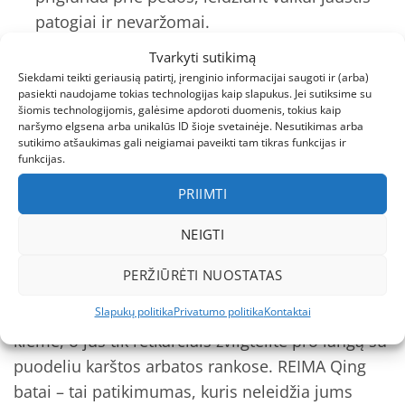
patogiai ir nevaržomai.
Patvarumas:
medžiagos ir konstrukcija leidžia
Tvarkyti sutikimą
Siekdami teikti geriausią patirtį, įrenginio informacijai saugoti ir (arba)
vaikui laisvai bėgioti, kartais net nuslysti ant
pasiekti naudojame tokias technologijas kaip slapukus. Jei sutiksime su
ledo, bet batai vis tiek atlaiko visas žiemos
šiomis technologijomis, galėsime apdoroti duomenis, tokius kaip
naršymo elgsena arba unikalūs ID šioje svetainėje. Nesutikimas arba
išdaigas.
sutikimo atšaukimas gali neigiamai paveikti tam tikras funkcijas ir
funkcijas.
Kokybė ir patikimumas
PRIIMTI
REIMA – vardas, kurį pažįstame kaip tikrą
NEIGTI
žieminių batų ekspertą. Šie batai nėra tik
paprastas žaislas, o rimtas partneris šalčio
PERŽIŪRĖTI NUOSTATAS
dienomis. Jie ištveria ne tik pirmąją sniego pusnį,
Slapukų politika
Privatumo politika
Kontaktai
bet ir ilgus žiemos mėnesius, kai vaikai bėgioja
kieme, o jūs tik retkarčiais žvilgtelite pro langą su
puodeliu karštos arbatos rankose. REIMA Qing
batai – tai patikimumas, kuris neleidžia jums