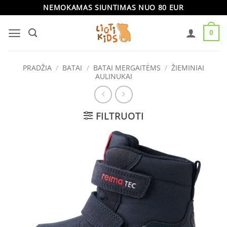
Skip
NEMOKAMAS SIUNTIMAS NUO 80 EUR
to
0
content
PRADŽIA
/
BATAI
/
BATAI MERGAITĖMS
/
ŽIEMINIAI
AULINUKAI
FILTRUOTI