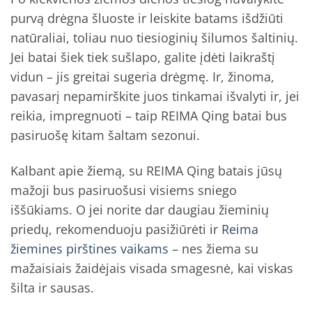
purvą drėgna šluoste ir leiskite batams išdžiūti
natūraliai, toliau nuo tiesioginių šilumos šaltinių.
Jei batai šiek tiek sušlapo, galite įdėti laikraštį
vidun – jis greitai sugeria drėgmę. Ir, žinoma,
pavasarį nepamirškite juos tinkamai išvalyti ir, jei
reikia, impregnuoti – taip REIMA Qing batai bus
pasiruošę kitam šaltam sezonui.
Kalbant apie žiemą, su REIMA Qing batais jūsų
mažoji bus pasiruošusi visiems sniego
iššūkiams. O jei norite dar daugiau žieminių
priedų, rekomenduoju pasižiūrėti ir
Reima
žiemines pirštines vaikams
– nes žiema su
mažaisiais žaidėjais visada smagesnė, kai viskas
šilta ir sausas.