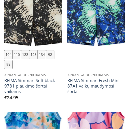
104
110
122
128
134
92
98
APRANGA BERNIUKAMS
APRANGA BERNIUKAMS
REIMA Simmari Soft black
REIMA Simmari Fresh Mint
9781 plaukimo šortai
87A1 vaikų maudymosi
vaikams
šortai
€
24.95