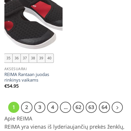
35
36
37
38
39
40
AKSESUARAI
REIMA Rantaan juodas
rinkinys vaikams
€
54.95
1
2
3
4
…
62
63
64
Apie REIMA
REIMA yra vienas iš lyderiaujančių prekės ženklų,