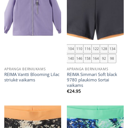
104
110
116
122
128
134
140
146
158
164
92
98
APRANGA BERNIUKAMS
APRANGA BERNIUKAMS
REIMA Vantti Blooming Lilac
REIMA Simmari Soft black
striukė vaikams
9780 plaukimo šortai
vaikams
€
24.95