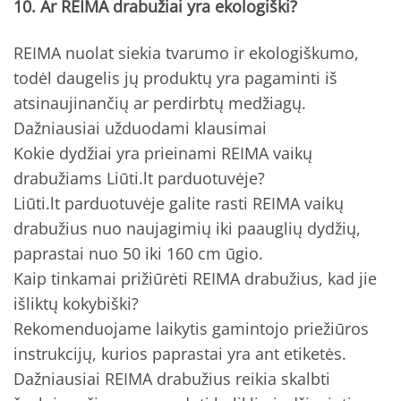
10. Ar REIMA drabužiai yra ekologiški?
REIMA nuolat siekia tvarumo ir ekologiškumo,
todėl daugelis jų produktų yra pagaminti iš
atsinaujinančių ar perdirbtų medžiagų.
Dažniausiai užduodami klausimai
Kokie dydžiai yra prieinami REIMA vaikų
drabužiams Liūti.lt parduotuvėje?
Liūti.lt parduotuvėje galite rasti REIMA vaikų
drabužius nuo naujagimių iki paauglių dydžių,
paprastai nuo 50 iki 160 cm ūgio.
Kaip tinkamai prižiūrėti REIMA drabužius, kad jie
išliktų kokybiški?
Rekomenduojame laikytis gamintojo priežiūros
instrukcijų, kurios paprastai yra ant etiketės.
Dažniausiai REIMA drabužius reikia skalbti