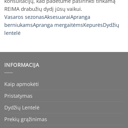
konsultacijų, kad padėtume pasirinkti tinkamą
REIMA drabužių dydį jūsų vaikui.
Vasaros sezonas
Aksesuarai
Apranga
berniukams
Apranga mergaitėms
Kepurės
Dydžių
lentelė
INFORMACIJA
Kaip apmokėti
Pristatymas
Dydžių Lentelė
Prekių grąžinimas