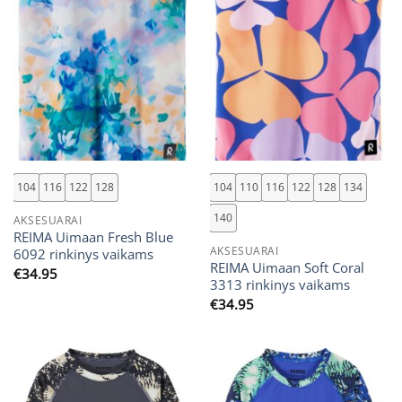
104
116
122
128
104
110
116
122
128
134
140
AKSESUARAI
REIMA Uimaan Fresh Blue
AKSESUARAI
6092 rinkinys vaikams
REIMA Uimaan Soft Coral
€
34.95
3313 rinkinys vaikams
€
34.95