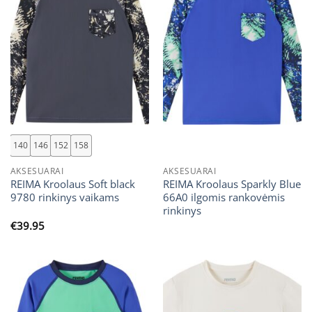
140
146
152
158
AKSESUARAI
AKSESUARAI
REIMA Kroolaus Soft black
REIMA Kroolaus Sparkly Blue
9780 rinkinys vaikams
66A0 ilgomis rankovėmis
rinkinys
€
39.95