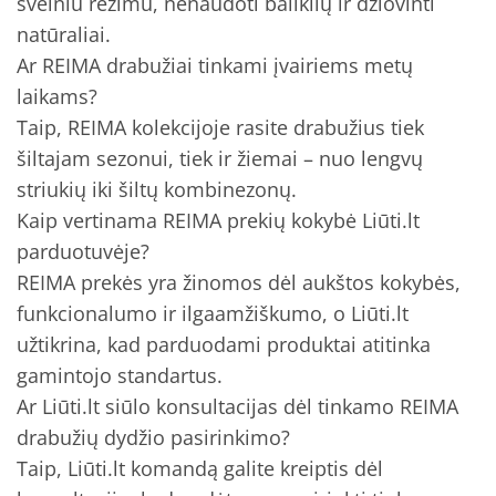
švelniu režimu, nenaudoti baliklių ir džiovinti
natūraliai.
Ar REIMA drabužiai tinkami įvairiems metų
laikams?
Taip, REIMA kolekcijoje rasite drabužius tiek
šiltajam sezonui, tiek ir žiemai – nuo lengvų
striukių iki šiltų kombinezonų.
Kaip vertinama REIMA prekių kokybė Liūti.lt
parduotuvėje?
REIMA prekės yra žinomos dėl aukštos kokybės,
funkcionalumo ir ilgaamžiškumo, o Liūti.lt
užtikrina, kad parduodami produktai atitinka
gamintojo standartus.
Ar Liūti.lt siūlo konsultacijas dėl tinkamo REIMA
drabužių dydžio pasirinkimo?
Taip, Liūti.lt komandą galite kreiptis dėl