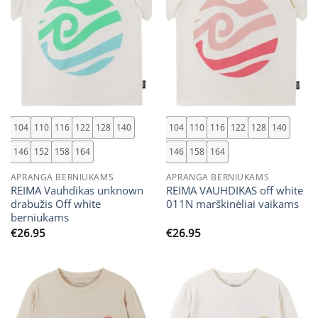
104
110
116
122
128
140
104
110
116
122
128
140
146
152
158
164
146
158
164
APRANGA BERNIUKAMS
APRANGA BERNIUKAMS
REIMA Vauhdikas unknown
REIMA VAUHDIKAS off white
drabužis Off white
011N marškinėliai vaikams
berniukams
€
26.95
€
26.95