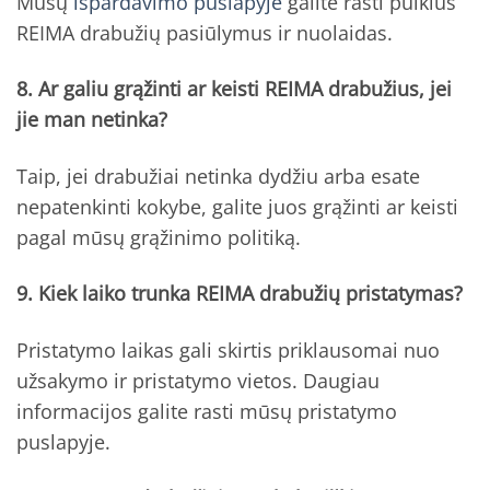
Mūsų
išpardavimo puslapyje
galite rasti puikius
REIMA drabužių pasiūlymus ir nuolaidas.
8. Ar galiu grąžinti ar keisti REIMA drabužius, jei
jie man netinka?
Taip, jei drabužiai netinka dydžiu arba esate
nepatenkinti kokybe, galite juos grąžinti ar keisti
pagal mūsų grąžinimo politiką.
9. Kiek laiko trunka REIMA drabužių pristatymas?
Pristatymo laikas gali skirtis priklausomai nuo
užsakymo ir pristatymo vietos. Daugiau
informacijos galite rasti mūsų pristatymo
puslapyje.