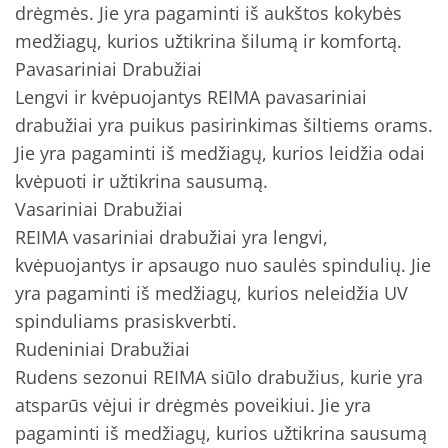
drėgmės. Jie yra pagaminti iš aukštos kokybės
medžiagų, kurios užtikrina šilumą ir komfortą.
Pavasariniai Drabužiai
Lengvi ir kvėpuojantys REIMA pavasariniai
drabužiai yra puikus pasirinkimas šiltiems orams.
Jie yra pagaminti iš medžiagų, kurios leidžia odai
kvėpuoti ir užtikrina sausumą.
Vasariniai Drabužiai
REIMA vasariniai drabužiai yra lengvi,
kvėpuojantys ir apsaugo nuo saulės spindulių. Jie
yra pagaminti iš medžiagų, kurios neleidžia UV
spinduliams prasiskverbti.
Rudeniniai Drabužiai
Rudens sezonui REIMA siūlo drabužius, kurie yra
atsparūs vėjui ir drėgmės poveikiui. Jie yra
pagaminti iš medžiagų, kurios užtikrina sausumą