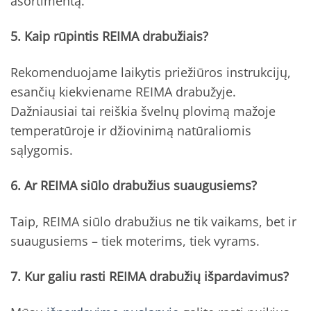
asortimentą.
5. Kaip rūpintis REIMA drabužiais?
Rekomenduojame laikytis priežiūros instrukcijų,
esančių kiekviename REIMA drabužyje.
Dažniausiai tai reiškia švelnų plovimą mažoje
temperatūroje ir džiovinimą natūraliomis
sąlygomis.
6. Ar REIMA siūlo drabužius suaugusiems?
Taip, REIMA siūlo drabužius ne tik vaikams, bet ir
suaugusiems – tiek moterims, tiek vyrams.
7. Kur galiu rasti REIMA drabužių išpardavimus?