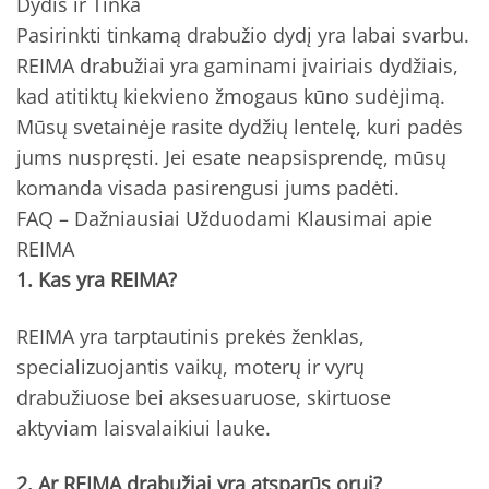
Dydis ir Tinka
Pasirinkti tinkamą drabužio dydį yra labai svarbu.
REIMA drabužiai yra gaminami įvairiais dydžiais,
kad atitiktų kiekvieno žmogaus kūno sudėjimą.
Mūsų svetainėje rasite dydžių lentelę, kuri padės
jums nuspręsti. Jei esate neapsisprendę, mūsų
komanda visada pasirengusi jums padėti.
FAQ – Dažniausiai Užduodami Klausimai apie
REIMA
1. Kas yra REIMA?
REIMA yra tarptautinis prekės ženklas,
specializuojantis vaikų, moterų ir vyrų
drabužiuose bei aksesuaruose, skirtuose
aktyviam laisvalaikiui lauke.
2. Ar REIMA drabužiai yra atsparūs orui?