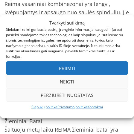
Reima vasariniai kombinezonai yra lengvi,
kvėpuojantys ir apsaugo nuo saulės spindulių. Jie
yra pagaminti iš medžiagų, kurios neleidžia UV
Tvarkyti sutikimą
spinduliams prasiskverbti.
Siekdami teikti geriausią patirtį, įrenginio informacijai saugoti ir (arba)
pasiekti naudojame tokias technologijas kaip slapukus. Jei sutiksime su
Rudeniniai Kombinezonai
šiomis technologijomis, galėsime apdoroti duomenis, tokius kaip
Rudens sezonui Reima siūlo kombinezonus, kurie
naršymo elgsena arba unikalūs ID šioje svetainėje. Nesutikimas arba
sutikimo atšaukimas gali neigiamai paveikti tam tikras funkcijas ir
yra atsparūs vėjui ir drėgmės poveikiui. Jie yra
funkcijas.
pagaminti iš medžiagų, kurios užtikrina sausumą
PRIIMTI
ir šilumą.
REIMA Batai Skirtingiems Sezonams
NEIGTI
REIMA siūlo platų batų asortimentą visiems metų
PERŽIŪRĖTI NUOSTATAS
laikams. Nuo vasarinių šlepetės iki žieminės
avalynės, kiekvienas gali rasti sau tinkamą
Slapukų politika
Privatumo politika
Kontaktai
modelį.
Žieminiai Batai
Šaltuoju metų laiku REIMA žieminiai batai yra