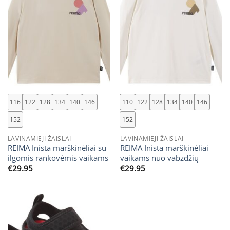
116
122
128
134
140
146
110
122
128
134
140
146
152
152
LAVINAMIEJI ŽAISLAI
LAVINAMIEJI ŽAISLAI
REIMA Inista marškinėliai su
REIMA Inista marškinėliai
ilgomis rankovėmis vaikams
vaikams nuo vabzdžių
€
29.95
€
29.95