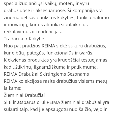
specializuojančiųsi vaikų, moterų ir vyrų
drabužiuose ir aksesuaruose. Ši kompanija yra
žinoma dėl savo aukštos kokybės, funkcionalumo
ir inovacijų, kurios atitinka šiuolaikinius
reikalavimus ir tendencijas.
Tradacija ir Kokybė
Nuo pat pradžios REIMA siekė sukurti drabužius,
kurie būtų patogūs, funkcionalūs ir tvarūs.
Kiekvienas produktas yra kruopščiai testuojamas,
kad užtikrintų ilgaamžiškumą ir patikimumą.
REIMA Drabužiai Skirtingiems Sezonams
REIMA kolekcijose rasite drabužius visiems metų
laikams:
Žieminiai Drabužiai
Šilti ir atsparūs orui REIMA žieminiai drabužiai yra
sukurti taip, kad jie apsaugotų nuo šalčio, vėjo ir