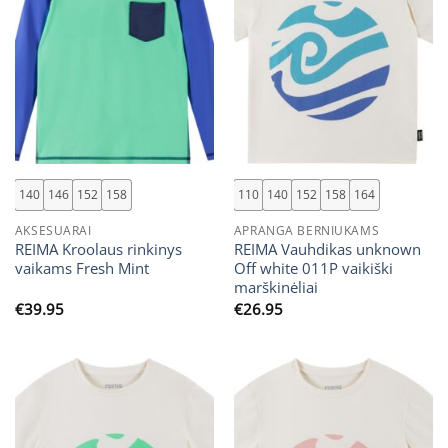
140
146
152
158
110
140
152
158
164
AKSESUARAI
APRANGA BERNIUKAMS
REIMA Kroolaus rinkinys
REIMA Vauhdikas unknown
vaikams Fresh Mint
Off white 011P vaikiški
marškinėliai
€
39.95
€
26.95