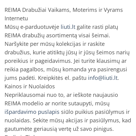
REIMA Drabužiai Vaikams, Moterims ir Vyrams
Internetu
Mūsų e-parduotuvėje
liuti.lt
galite rasti platų
REIMA drabužių asortimentą visai šeimai.
Naršykite per mūsų kolekcijas ir raskite
drabužius, kurie atitiktų jūsų ir jūsų šeimos narių
poreikius ir pageidavimus. Jei turite klausimų ar
reikia pagalbos, mūsų komanda yra pasirengusi
jums padėti. Kreipkitės el. paštu
info@liuti.lt
.
Kainos ir Nuolaidos
Nepriklausomai nuo to, ar ieškote naujausio
REIMA modelio ar norite sutaupyti, mūsų
išpardavimo puslapis
siūlo puikius pasiūlymus ir
nuolaidas. Sekite mūsų akcijas ir pasiūlymus, kad
gautumėte geriausią vertę už savo pinigus.