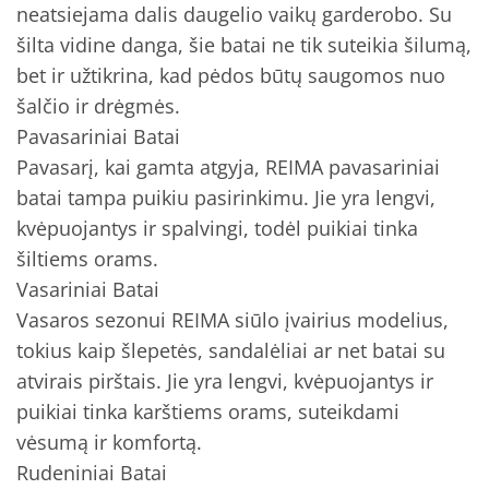
neatsiejama dalis daugelio vaikų garderobo. Su
šilta vidine danga, šie batai ne tik suteikia šilumą,
bet ir užtikrina, kad pėdos būtų saugomos nuo
šalčio ir drėgmės.
Pavasariniai Batai
Pavasarį, kai gamta atgyja, REIMA pavasariniai
batai tampa puikiu pasirinkimu. Jie yra lengvi,
kvėpuojantys ir spalvingi, todėl puikiai tinka
šiltiems orams.
Vasariniai Batai
Vasaros sezonui REIMA siūlo įvairius modelius,
tokius kaip šlepetės, sandalėliai ar net batai su
atvirais pirštais. Jie yra lengvi, kvėpuojantys ir
puikiai tinka karštiems orams, suteikdami
vėsumą ir komfortą.
Rudeniniai Batai