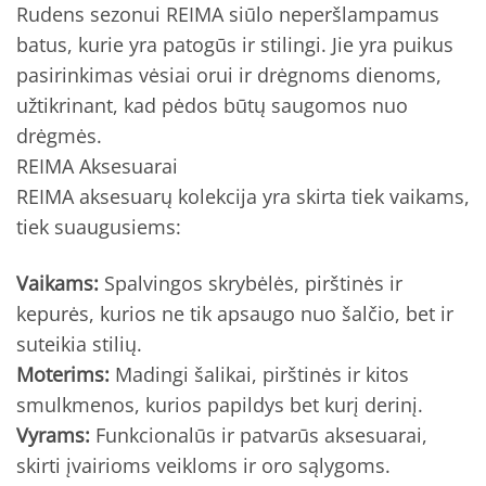
Rudens sezonui REIMA siūlo neperšlampamus
batus, kurie yra patogūs ir stilingi. Jie yra puikus
pasirinkimas vėsiai orui ir drėgnoms dienoms,
užtikrinant, kad pėdos būtų saugomos nuo
drėgmės.
REIMA Aksesuarai
REIMA aksesuarų kolekcija yra skirta tiek vaikams,
tiek suaugusiems:
Vaikams:
Spalvingos skrybėlės, pirštinės ir
kepurės, kurios ne tik apsaugo nuo šalčio, bet ir
suteikia stilių.
Moterims:
Madingi šalikai, pirštinės ir kitos
smulkmenos, kurios papildys bet kurį derinį.
Vyrams:
Funkcionalūs ir patvarūs aksesuarai,
skirti įvairioms veikloms ir oro sąlygoms.