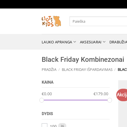
Skip
to
content
Ieškoti:
LAUKO APRANGA
AKSESUARAI
DRABUŽIA
Black Friday Kombinezonai
PRADŽIA
/
BLACK FRIDAY IŠPARDAVIMAS
/
BLAC
KAINA
€
0.00
€
179.00
Akcij
DYDIS
100
36