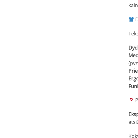
kai
D
Teks
Dydž
Med
(pvz
Prie
Erg
Funk
P
Eks
atsi
Kok