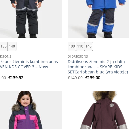
+
130
140
100
110
140
IKSONS
DIDRIKSONS
iksons žieminis kombinezonas
Didriksons žieminis 2-jų dalių
VEN KDS COVER 3 – Navy
kombinezonas – SKARE KIDS
SETCaribbean blue (yra vietoje)
Original
Current
Original
Current
.00
€
139.92
€
149.00
€
139.00
price
price
price
price
was:
is:
was:
is:
€159.00.
€139.92.
€149.00.
€139.00.