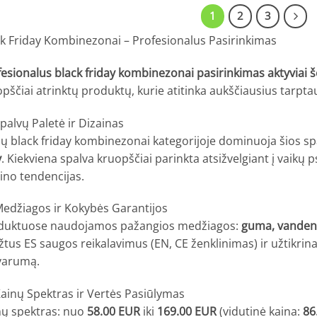
1
2
3
ck Friday Kombinezonai – Profesionalus Pasirinkimas
esionalus black friday kombinezonai pasirinkimas aktyviai š
pščiai atrinktų produktų, kurie atitinka aukščiausius tarpta
palvų Paletė ir Dizainas
ų black friday kombinezonai kategorijoje dominuoja šios sp
y
. Kiekviena spalva kruopščiai parinkta atsižvelgiant į vaikų p
ino tendencijas.
edžiagos ir Kokybės Garantijos
duktuose naudojamos pažangios medžiagos:
guma, vandeni
žtus ES saugos reikalavimus (EN, CE ženklinimas) ir užtikrin
varumą.
ainų Spektras ir Vertės Pasiūlymas
nų spektras: nuo
58.00 EUR
iki
169.00 EUR
(vidutinė kaina:
86