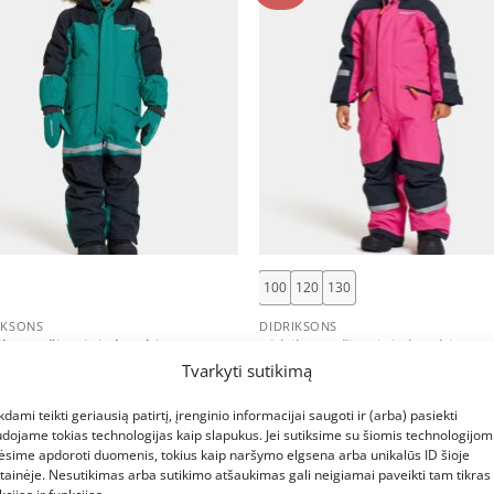
+
100
120
130
IKSONS
DIDRIKSONS
iksons žieminis kombinezonas –
Didriksons žieminis kombinezo
VEN KDS COVER 2 – Petrol
NEPTUN K COVER 2 True Pink (y
Tvarkyti sutikimą
n (yra vietoje)
vietoje)
Original
Current
€
159.00
€
129.00
kdami teikti geriausią patirtį, įrenginio informacijai saugoti ir (arba) pasiekti
price
price
dojame tokias technologijas kaip slapukus. Jei sutiksime su šiomis technologijomi
was:
is:
€159.00.
€129.00.
ėsime apdoroti duomenis, tokius kaip naršymo elgsena arba unikalūs ID šioje
tainėje. Nesutikimas arba sutikimo atšaukimas gali neigiamai paveikti tam tikras