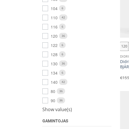
104
6
110
42
116
6
+
120
36
122
6
120
128
6
DIDR
Didr
130
36
BJÄR
134
6
€
159
140
42
80
36
90
36
Show value(s)
GAMINTOJAS