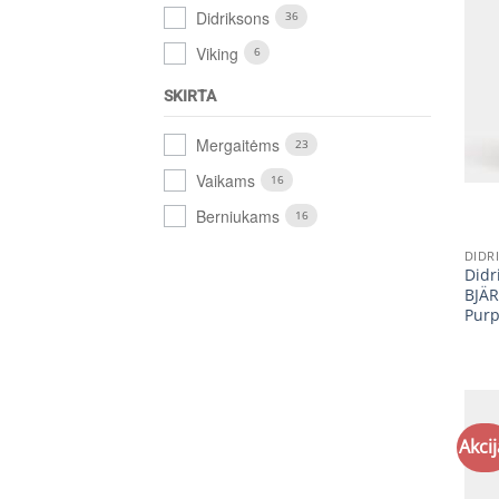
Didriksons
36
Viking
6
SKIRTA
Mergaitėms
23
+
Vaikams
16
Berniukams
16
DIDR
Didr
BJÄR
Purp
Akcij