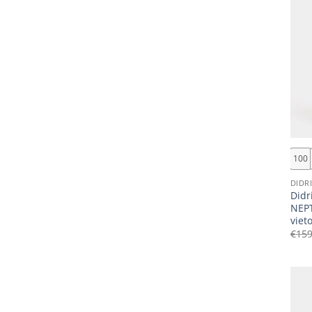
+
100
DIDR
Didr
NEPT
vieto
€
159