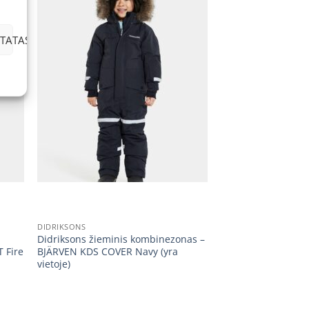
TATAS
+
DIDRIKSONS
Didriksons žieminis kombinezonas –
 Fire
BJÄRVEN KDS COVER Navy (yra
vietoje)