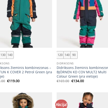
+
130
140
120
140
90
IKSONS
DIDRIKSONS
iksons žieminis kombinezonas –
Didriksons žieminis kombinezo
UN K COVER 2 Petrol Green (yra
BJÖRNEN KD COV MULT2 Multi
je)
Colour Green (yra vietoje)
Original
Current
Original
Current
.00
€
119.00
€
169.00
€
134.00
price
price
price
price
was:
is:
was:
is:
€159.00.
€119.00.
€169.00.
€134.00.
Akcija!