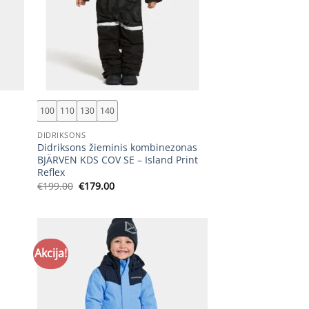
+
100
110
130
140
DIDRIKSONS
Didriksons žieminis kombinezonas
BJÄRVEN KDS COV SE – Island Print
Reflex
Original
Current
€
199.00
€
179.00
price
price
was:
is:
€199.00.
€179.00.
Akcija!