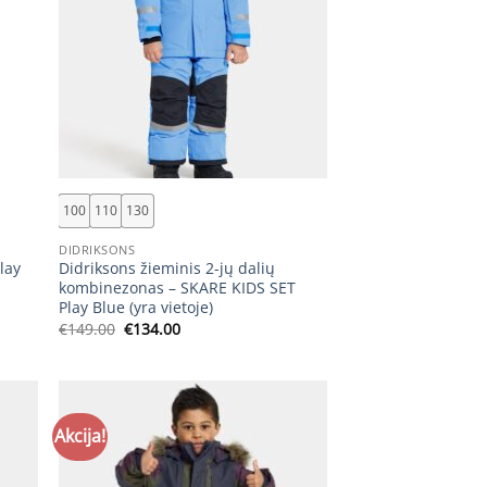
+
100
110
130
DIDRIKSONS
lay
Didriksons žieminis 2-jų dalių
kombinezonas – SKARE KIDS SET
Play Blue (yra vietoje)
Original
Current
€
149.00
€
134.00
price
price
was:
is:
€149.00.
€134.00.
Akcija!