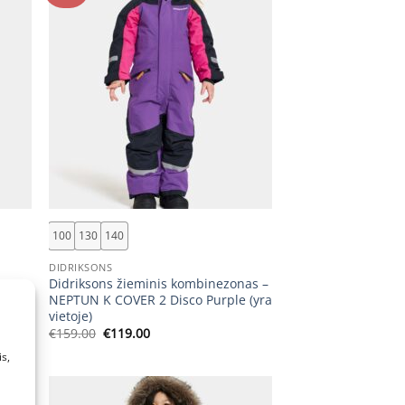
+
100
130
140
DIDRIKSONS
nas –
Didriksons žieminis kombinezonas –
ra
NEPTUN K COVER 2 Disco Purple (yra
vietoje)
Original
Current
€
159.00
€
119.00
price
price
s,
was:
is:
€159.00.
€119.00.