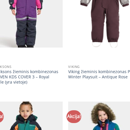
+
IKSONS
VIKING
iksons žieminis kombinezonas
Viking žieminis kombinezonas P
VEN KDS COVER 3 – Royal
Winter Playsuit – Antique Rose
le (yra vietoje)
a!
Akcija!