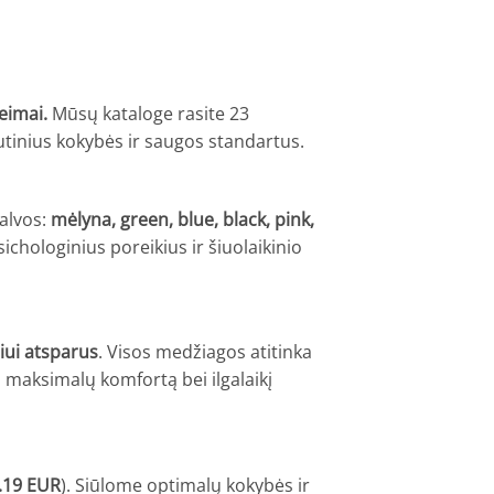
eimai.
Mūsų kataloge rasite 23
utinius kokybės ir saugos standartus.
alvos:
mėlyna, green, blue, black, pink,
sichologinius poreikius ir šiuolaikinio
ui atsparus
. Visos medžiagos atitinka
a maksimalų komfortą bei ilgalaikį
.19 EUR
). Siūlome optimalų kokybės ir