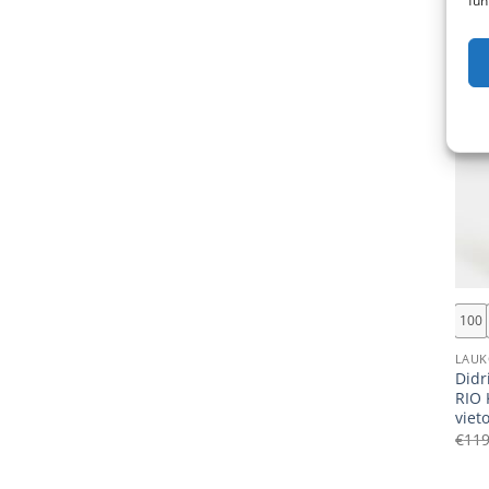
fun
Akcij
+
100
LAUK
Didr
RIO 
vieto
€
119