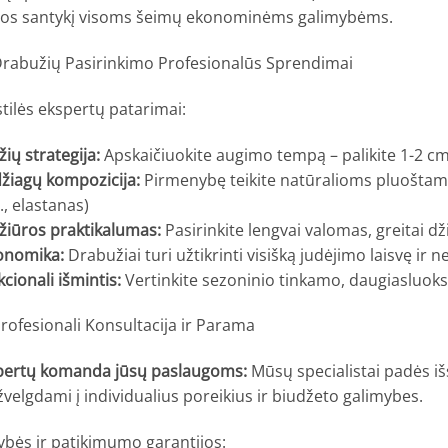
nos santykį visoms šeimų ekonominėms galimybėms.
rabužių Pasirinkimo Profesionalūs Sprendimai
tilės ekspertų patarimai:
ių strategija:
Apskaičiuokite augimo tempą – palikite 1-2 cm
žiagų kompozicija:
Pirmenybę teikite natūralioms pluoštams
., elastanas)
žiūros praktikalumas:
Pasirinkite lengvai valomas, greitai d
onomika:
Drabužiai turi užtikrinti visišką judėjimo laisvę ir
cionali išmintis:
Vertinkite sezoninio tinkamo, daugiasluok
rofesionali Konsultacija ir Parama
pertų komanda jūsų paslaugoms:
Mūsų specialistai padės iš
žvelgdami į individualius poreikius ir biudžeto galimybes.
ybės ir patikimumo garantijos: