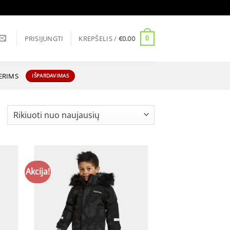
PRISIJUNGTI
KREPŠELIS /
€
0.00
0
ERIMS
IŠPARDAVIMAS
Rūšiuojama
pagal
naujausią
Akcija!