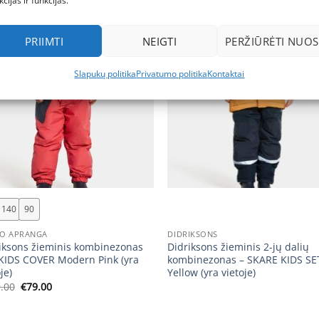
kcijas ir funkcijas.
a!
PRIIMTI
NEIGTI
PERŽIŪRĖTI NUOS
Slapukų politika
Privatumo politika
Kontaktai
+
140
90
O APRANGA
DIDRIKSONS
iksons žieminis kombinezonas
Didriksons žieminis 2-jų dalių
KIDS COVER Modern Pink (yra
kombinezonas – SKARE KIDS SET
je)
Yellow (yra vietoje)
Original
Current
.00
€
79.00
price
price
was:
is:
€119.00.
€79.00.