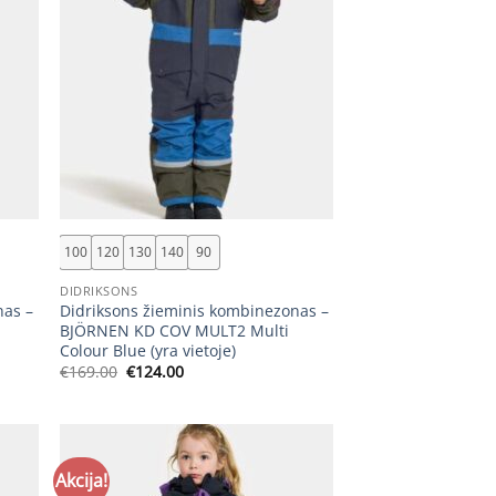
+
100
120
130
140
90
DIDRIKSONS
nas –
Didriksons žieminis kombinezonas –
BJÖRNEN KD COV MULT2 Multi
Colour Blue (yra vietoje)
Original
Current
€
169.00
€
124.00
price
price
was:
is:
€169.00.
€124.00.
Akcija!