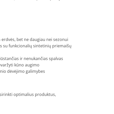
 erdvės, bet ne daugiau nei sezonui
 su funkcionalių sintetinių priemaišų
žiūstančias ir nenukančias spalvas
 nevaržyti kūno augimo
snio dėvėjimo galimybes
sirinkti optimalius produktus,