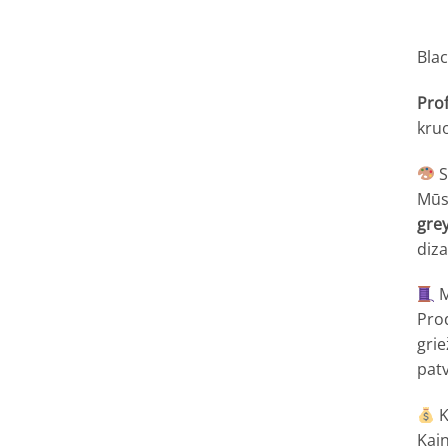
Bla
Prof
kruo
S
Mūs
gre
diza
M
Pro
grie
pat
K
Kai