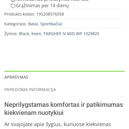
Grąžinimas per 14 dienų
Produkto kodas:
195208576058
Kategorijos:
Batai
,
Sportbačiai
Žymos:
Black
,
Keen
,
TARGHEE IV MID WP 1029825
APRAŠYMAS
PAPILDOMA INFORMACIJA
Neprilygstamas komfortas ir patikimumas
kiekvienam nuotykiui
Ar svajojate apie žygius, kuriuose kiekvienas