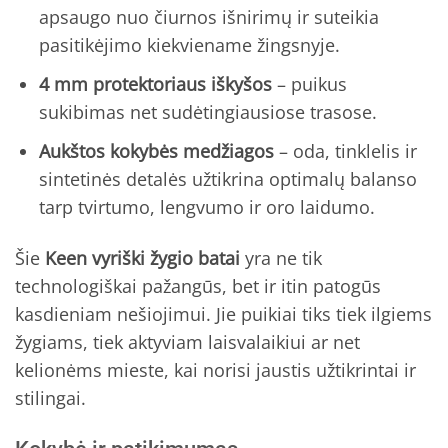
apsaugo nuo čiurnos išnirimų ir suteikia
pasitikėjimo kiekviename žingsnyje.
4 mm protektoriaus iškyšos
– puikus
sukibimas net sudėtingiausiose trasose.
Aukštos kokybės medžiagos
– oda, tinklelis ir
sintetinės detalės užtikrina optimalų balanso
tarp tvirtumo, lengvumo ir oro laidumo.
Šie
Keen vyriški žygio batai
yra ne tik
technologiškai pažangūs, bet ir itin patogūs
kasdieniam nešiojimui. Jie puikiai tiks tiek ilgiems
žygiams, tiek aktyviam laisvalaikiui ar net
kelionėms mieste, kai norisi jaustis užtikrintai ir
stilingai.