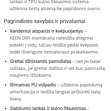
lankas ir TPU kulno fiksavimo sistema
užtikrina tvirtą atramą be papildomo svorio.
Pagrindinės savybės ir privalumai
Vandeniui atsparūs ir kvėpuojantys
–
KEEN.DRY membrana neleidžia drėgmei
patekti į vidų, tačiau leidžia pėdai kvėpuoti,
todėl išvengsite nemalonaus prakaitavimo.
Greitai džiūstantis pamušalas
– net jei batai
sušlaps, jie greitai išdžius ir vėl bus pasiruošę
naujiems iššūkiams.
Išimamas PU vidpadis
– užtikrina papildomą
amortizaciją ir leidžia lengvai prižiūrėti batų
švarą.
Stabilumo lankas ir kulno fiksavimas
–