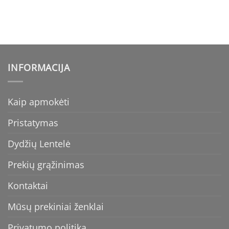
was:
is:
was:
is:
€65.99.
€59.39.
€65.99.
€59.39.
INFORMACIJA
Kaip apmokėti
Pristatymas
Dydžių Lentelė
Prekių grąžinimas
Kontaktai
Mūsų prekiniai ženklai
Privatumo politika