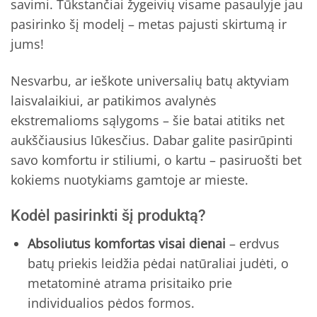
savimi. Tūkstančiai žygeivių visame pasaulyje jau
pasirinko šį modelį – metas pajusti skirtumą ir
jums!
Nesvarbu, ar ieškote universalių batų aktyviam
laisvalaikiui, ar patikimos avalynės
ekstremalioms sąlygoms – šie batai atitiks net
aukščiausius lūkesčius. Dabar galite pasirūpinti
savo komfortu ir stiliumi, o kartu – pasiruošti bet
kokiems nuotykiams gamtoje ar mieste.
Kodėl pasirinkti šį produktą?
Absoliutus komfortas visai dienai
– erdvus
batų priekis leidžia pėdai natūraliai judėti, o
metatominė atrama prisitaiko prie
individualios pėdos formos.