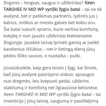
žingsnis – lengvas, saugus ir užtikrintas?
Keen
TARGHEE IV MID WP vyriški žygio batai
– tai ne tik
avalynė, bet ir patikimas partneris, lydintis jus į
kalnus, miškus ar miesto gatves bet kokiu oru.
Šie batai sukurti vyrams, kurie vertina komfortą,
kokybę ir nori jaustis užtikrintai kiekviename
žingsnyje. Jauskite laisvę tyrinėti gamtą ar įveikti
kasdienius iššūkius – net ir lietingą dieną jūsų
pėdos išliks sausos, o nuotaika – puiki.
Įsivaizduokite, kaip gera leistis į žygį, kai žinote,
kad jūsų avalynė pasirūpins viskuo: apsaugos
nuo drėgmės, leis kvėpuoti pėdai, užtikrins
stabilumą ir komfortą net ilgiausiose kelionėse.
Keen TARGHEE IV MID WP vyriški žygio batai
– tai
investicija į jūsų laisvę, saugumą ir pasitikėjimą