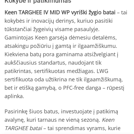
Kokybė ir patikimumas
Keen TARGHEE IV MID WP vyriški žygio batai
– tai
kokybės ir inovacijų derinys, kuriuo pasitiki
tūkstančiai žygeivių visame pasaulyje.
Gamintojas Keen garsėja dėmesiu detalėms,
atsakingu požiūriu į gamtą ir ilgaamžiškumu.
Kiekviena batų pora gaminama atsižvelgiant į
aukščiausius standartus, naudojant tik
patikrintas, sertifikuotas medžiagas. LWG
sertifikuota oda užtikrina ne tik ilgaamžiškumą,
bet ir etišką gamybą, o PFC-free danga – rūpestį
aplinka.
Pasirinkę šiuos batus, investuojate į patikimą
avalynę, kuri tarnaus ne vieną sezoną.
Keen
TARGHEE batai
– tai sprendimas vyrams, kurie