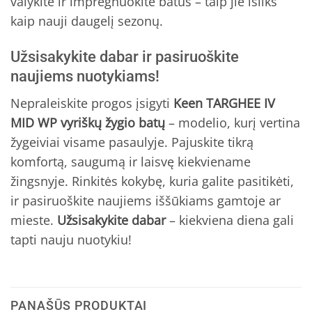
valykite ir impregnuokite batus – taip jie išliks
kaip nauji daugelį sezonų.
Užsisakykite dabar ir pasiruoškite
naujiems nuotykiams!
Nepraleiskite progos įsigyti
Keen TARGHEE IV
MID WP vyriškų žygio batų
– modelio, kurį vertina
žygeiviai visame pasaulyje. Pajuskite tikrą
komfortą, saugumą ir laisvę kiekviename
žingsnyje. Rinkitės kokybę, kuria galite pasitikėti,
ir pasiruoškite naujiems iššūkiams gamtoje ar
mieste.
Užsisakykite dabar
– kiekviena diena gali
tapti nauju nuotykiu!
PANAŠŪS PRODUKTAI