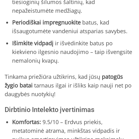
tiesioginių šilumos šaltinių, kad
nepažeistumėte medžiagų.
Periodiškai impregnuokite
batus, kad
išsaugotumėte vandeniui atsparias savybes.
Išimkite vidpadį
ir išvėdinkite batus po
kiekvieno ilgesnio naudojimo – taip išvengsite
nemalonių kvapų.
Tinkama priežiūra užtikrins, kad jūsų
patogūs
žygio batai
tarnaus ilgai ir išliks kaip nauji net po
daugybės nuotykių!
Dirbtinio Intelekto įvertinimas
Komfortas:
9.5/10 – Erdvus priekis,
metatominė atrama, minkštas vidpadis ir