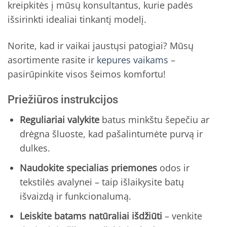
kreipkitės į mūsų konsultantus, kurie padės
išsirinkti idealiai tinkantį modelį.
Norite, kad ir vaikai jaustųsi patogiai? Mūsų
asortimente rasite ir
kepures vaikams
–
pasirūpinkite visos šeimos komfortu!
Priežiūros instrukcijos
Reguliariai valykite
batus minkštu šepečiu ar
drėgna šluoste, kad pašalintumėte purvą ir
dulkes.
Naudokite specialias priemones
odos ir
tekstilės avalynei – taip išlaikysite batų
išvaizdą ir funkcionalumą.
Leiskite batams natūraliai išdžiūti
– venkite