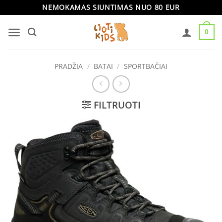
Skip
NEMOKAMAS SIUNTIMAS NUO 80 EUR
to
0
content
PRADŽIA
/
BATAI
/
SPORTBAČIAI
FILTRUOTI