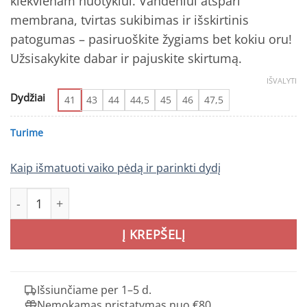
kiekvienam nuotykiui. Vandeniui atspari
membrana, tvirtas sukibimas ir išskirtinis
patogumas – pasiruoškite žygiams bet kokiu oru!
Užsisakykite dabar ir pajuskite skirtumą.
IŠVALYTI
Dydžiai
41
43
44
44,5
45
46
47,5
Turime
Kaip išmatuoti vaiko pėdą ir parinkti dydį
produkto kiekis: Keen TARGHEE IV MID WP 1029825 vyriški
Į KREPŠELĮ
Išsiunčiame per 1–5 d.
Nemokamas pristatymas nuo €80