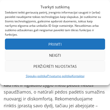
nori būti tikri dėl savo pasirinkimo ir vertina
Tvarkyti sutikimą
aukštą kokybę bei atsakingą požiūrį į gamtą.
Siekdami teikti geriausią patirtį, įrenginio informacijai saugoti ir (arba)
pasiekti naudojame tokias technologijas kaip slapukus. Jei sutiksime su
Ieškote kokybiškų batų vaikams?
šiomis technologijomis, galėsime apdoroti duomenis, tokius kaip
naršymo elgsena arba unikalūs ID šioje svetainėje. Nesutikimas arba
Rekomenduojame peržiūrėti mūsų
rudens batus
sutikimo atšaukimas gali neigiamai paveikti tam tikras funkcijas ir
berniukams
ir
žieminius batus berniukams su
funkcijas.
vilna
– pasirūpinkite visa šeima!
PRIIMTI
Dydžiai ir tinkamumas
NEIGTI
Šie
žygio batai vyrams
pasižymi universaliu
PERŽIŪRĖTI NUOSTATAS
dydžių pasirinkimu, todėl lengvai rasite tinkamą
Slapukų politika
Privatumo politika
Kontaktai
variantą savo pėdai.
Erdvus batų priekis
užtikrina,
kad net ir ilgiausio žygio metu pėdos nebus
spaudžiamos, o natūrali pėdos padėtis sumažins
nuovargį ir diskomfortą. Rekomenduojame
rinktis įprastą savo dydį, tačiau jei abejojate –