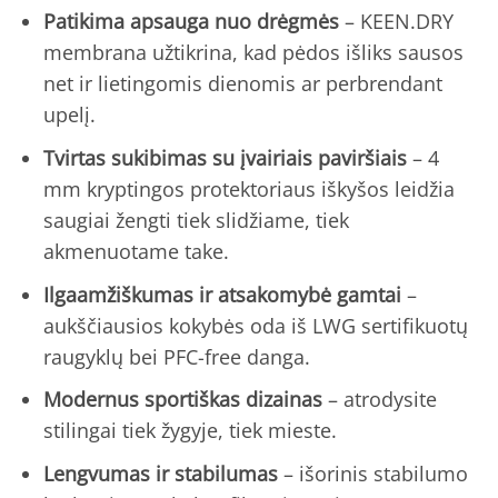
Patikima apsauga nuo drėgmės
– KEEN.DRY
membrana užtikrina, kad pėdos išliks sausos
net ir lietingomis dienomis ar perbrendant
upelį.
Tvirtas sukibimas su įvairiais paviršiais
– 4
mm kryptingos protektoriaus iškyšos leidžia
saugiai žengti tiek slidžiame, tiek
akmenuotame take.
Ilgaamžiškumas ir atsakomybė gamtai
–
aukščiausios kokybės oda iš LWG sertifikuotų
raugyklų bei PFC-free danga.
Modernus sportiškas dizainas
– atrodysite
stilingai tiek žygyje, tiek mieste.
Lengvumas ir stabilumas
– išorinis stabilumo