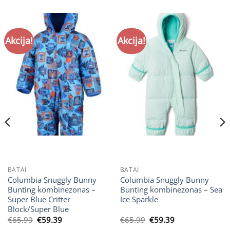
Akcija!
Akcija!
BATAI
BATAI
Columbia Snuggly Bunny
Columbia Snuggly Bunny
Bunting kombinezonas –
Bunting kombinezonas – Sea
Super Blue Critter
Ice Sparkle
Block/Super Blue
Original
Current
Original
Current
€
65.99
€
59.39
€
65.99
€
59.39
price
price
price
price