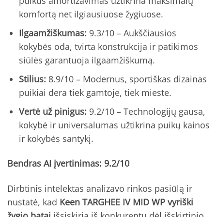
puikus amortizavimas užtikrina maksimalų
komfortą net ilgiausiuose žygiuose.
Ilgaamžiškumas:
9.3/10 – Aukščiausios
kokybės oda, tvirta konstrukcija ir patikimos
siūlės garantuoja ilgaamžiškumą.
Stilius:
8.9/10 – Modernus, sportiškas dizainas
puikiai dera tiek gamtoje, tiek mieste.
Vertė už pinigus:
9.2/10 – Technologijų gausa,
kokybė ir universalumas užtikrina puikų kainos
ir kokybės santykį.
Bendras AI įvertinimas: 9.2/10
Dirbtinis intelektas analizavo rinkos pasiūlą ir
nustatė, kad
Keen TARGHEE IV MID WP vyriški
žygio batai
išsiskiria iš konkurentų dėl išskirtinio