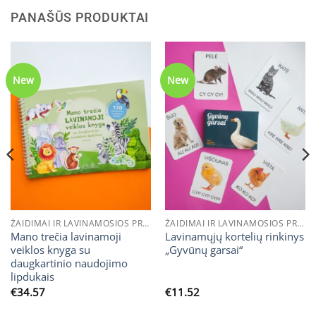
PANAŠŪS PRODUKTAI
New
New
ŽAIDIMAI IR LAVINAMOSIOS PRIEMONĖS / LAVINAMOSIOS KNYGOS
ŽAIDIMAI IR LAVINAMOSIOS PRIEMONĖS / LAVINAMOSIOS KORTELĖS
Mano trečia lavinamoji
Lavinamųjų kortelių rinkinys
veiklos knyga su
„Gyvūnų garsai“
daugkartinio naudojimo
lipdukais
€
34.57
€
11.52