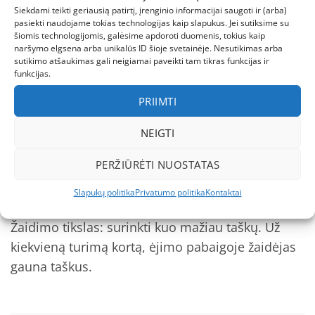
nuotaikingais paveikslėliais, kurie skatina vaiko
Siekdami teikti geriausią patirtį, įrenginio informacijai saugoti ir (arba)
smalsumą. Kortų žaidimas „Pašėlę aštuonetai“ –
pasiekti naudojame tokias technologijas kaip slapukus. Jei sutiksime su
šiomis technologijomis, galėsime apdoroti duomenis, tokius kaip
puikus ir įdomus būdas praleisti laiką su šeima
naršymo elgsena arba unikalūs ID šioje svetainėje. Nesutikimas arba
ar draugais.
sutikimo atšaukimas gali neigiamai paveikti tam tikras funkcijas ir
funkcijas.
Žaidėjų amžius: 4+
PRIIMTI
Žaidėjų skaičius: Nuo 2 iki 4
NEIGTI
Iš viso rinkinyje:
PERŽIŪRĖTI NUOSTATAS
32 kortos.
Išsami žaidimo instrukcija.
Slapukų politika
Privatumo politika
Kontaktai
Žaidimo tikslas: surinkti kuo mažiau taškų. Už
kiekvieną turimą kortą, ėjimo pabaigoje žaidėjas
gauna taškus.