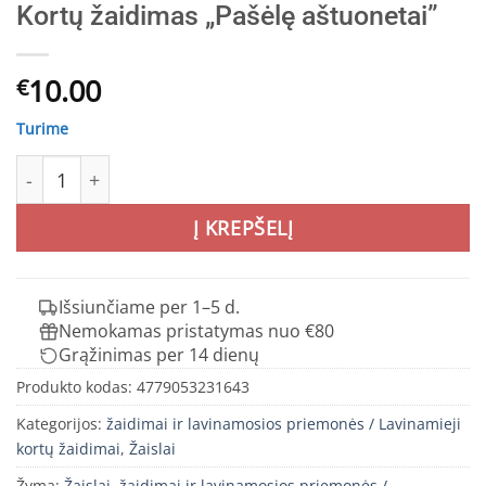
Kortų žaidimas „Pašėlę aštuonetai”
10.00
€
Turime
produkto kiekis: Kortų žaidimas "Pašėlę aštuonetai"
Į KREPŠELĮ
Išsiunčiame per 1–5 d.
Nemokamas pristatymas nuo €80
Grąžinimas per 14 dienų
Produkto kodas:
4779053231643
Kategorijos:
žaidimai ir lavinamosios priemonės / Lavinamieji
kortų žaidimai
,
Žaislai
Žyma:
Žaislai, žaidimai ir lavinamosios priemonės /