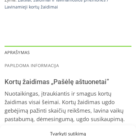
Lavinamieji kortų žaidimai
APRAŠYMAS
PAPILDOMA INFORMACIJA
Kortų žaidimas „Pašėlę aštuonetai”
Nuotaikingas, įtraukiantis ir smagus kortų
žaidimas visai šeimai. Kortų žaidimas ugdo
gebėjimą pažinti skaičių reikšmes, lavina vaikų
pastabumą, dėmesingumą, ugdo susikaupimą.
Kortos saugios naudoti vaikams, iliustruotos
Tvarkyti sutikimą