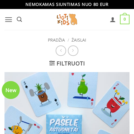
Skip
NEMOKAMAS SIUNTIMAS NUO 80 EUR
to
0
content
PRADŽIA
/
ŽAISLAI
FILTRUOTI
New