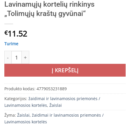
Lavinamųjų kortelių rinkinys
„Tolimųjų kraštų gyvūnai“
11.52
€
Turime
produkto kiekis: Lavinamųjų kortelių rinkinys „Tolimųjų k
Į KREPŠELĮ
Produkto kodas:
4779053231889
Kategorijos:
žaidimai ir lavinamosios priemonės /
Lavinamosios kortelės
,
Žaislai
Žyma:
Žaislai, žaidimai ir lavinamosios priemonės /
Lavinamosios kortelės