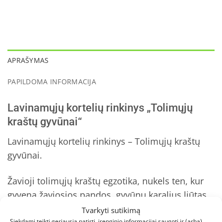
APRAŠYMAS
PAPILDOMA INFORMACIJA
Lavinamųjų kortelių rinkinys „Tolimųjų
kraštų gyvūnai“
Lavinamųjų kortelių rinkinys – Tolimųjų kraštų
gyvūnai.
Žavioji tolimųjų kraštų egzotika, nukels ten, kur
gyvena žaviosios pandos, gyvūnų karalius liūtas
ir kiti dar neatrasti tolimųjų kraštų gyvūnai, su
Tvarkyti sutikimą
Siekdami teikti geriausią patirtį, įrenginio informacijai saugoti ir (arba)