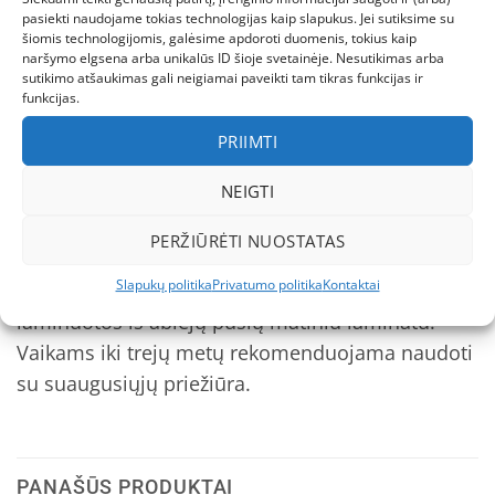
kuriais susipažinsite ir kartu mokinsitės.
pasiekti naudojame tokias technologijas kaip slapukus. Jei sutiksime su
šiomis technologijomis, galėsime apdoroti duomenis, tokius kaip
Rinkinį sudaro:
naršymo elgsena arba unikalūs ID šioje svetainėje. Nesutikimas arba
sutikimo atšaukimas gali neigiamai paveikti tam tikras funkcijas ir
funkcijas.
• 30 pagrindinių kortelių (vaizdas ir žodis), 10 x 14
PRIIMTI
cm;
NEIGTI
Kortelėse pavaizduotos aukštos kokybės realios
gyvūnų nuotraukos baltame fone.
PERŽIŪRĖTI NUOSTATAS
Slapukų politika
Privatumo politika
Kontaktai
Kortelės saugios naudoti – apvalintais kampais,
laminuotos iš abiejų pusių matiniu laminatu.
Vaikams iki trejų metų rekomenduojama naudoti
su suaugusiųjų priežiūra.
PANAŠŪS PRODUKTAI