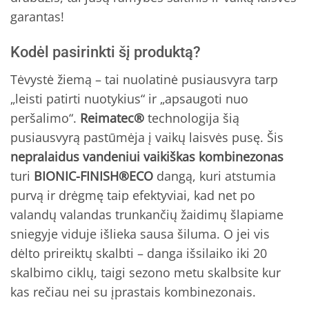
garantas!
Kodėl pasirinkti šį produktą?
Tėvystė žiemą – tai nuolatinė pusiausvyra tarp
„leisti patirti nuotykius“ ir „apsaugoti nuo
peršalimo“.
Reimatec®
technologija šią
pusiausvyrą pastūmėja į vaikų laisvės pusę. Šis
nepralaidus vandeniui vaikiškas kombinezonas
turi
BIONIC-FINISH®ECO
dangą, kuri atstumia
purvą ir drėgmę taip efektyviai, kad net po
valandų valandas trunkančių žaidimų šlapiame
sniegyje viduje išlieka sausa šiluma. O jei vis
dėlto prireiktų skalbti – danga išsilaiko iki 20
skalbimo ciklų, taigi sezono metu skalbsite kur
kas rečiau nei su įprastais kombinezonais.