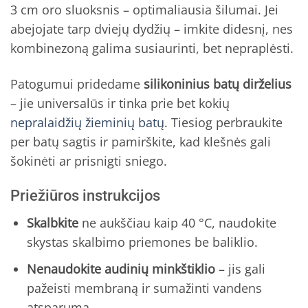
3 cm oro sluoksnis – optimaliausia šilumai. Jei
abejojate tarp dviejų dydžių – imkite didesnį, nes
kombinezoną galima susiaurinti, bet nepraplėsti.
Patogumui pridedame
silikoninius batų dirželius
– jie universalūs ir tinka prie bet kokių
nepralaidžių žieminių batų
. Tiesiog perbraukite
per batų sagtis ir pamirškite, kad klešnės gali
šokinėti ar prisnigti sniego.
Priežiūros instrukcijos
Skalbkite
ne aukščiau kaip 40 °C, naudokite
skystas skalbimo priemones be baliklio.
Nenaudokite audinių minkštiklio
– jis gali
pažeisti membraną ir sumažinti vandens
atsparumą.