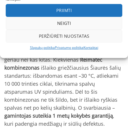
tinkanti tiek berniukui, tiek mergaitei.
PRIIMTI
Neutralus siluetas
lengvai perduodamas
NEIGTI
jaunesniam broliui ar seseriai.
PERŽIŪRĖTI NUOSTATAS
Kokybė ir patikimumas
Slapukų politika
Privatumo politika
Kontaktai
Reima
– Suomijos ekspertai, kurie žiemą pažįsta
geriau nei kas kitas. Kiekvienas
Reimatec
kombinezonas
išlaiko griežčiausius Šiaurės šalių
standartus: išbandomas esant –30 °C, atliekami
10 000 trinties ciklai, tikrinama spalvų
atsparumas UV spinduliams. Dėl to šis
kombinezonas ne tik šildo, bet ir išlaiko ryškias
spalvas net po kelių skalbinių. O svarbiausia –
gamintojas suteikia 1 metų kokybės garantiją
,
kuri padengia medžiagų ir siūlių defektus.