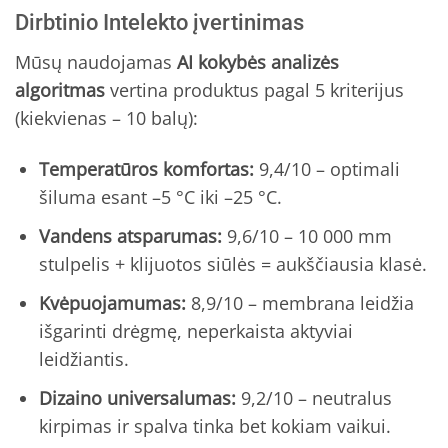
Dirbtinio Intelekto įvertinimas
Mūsų naudojamas
AI kokybės analizės
algoritmas
vertina produktus pagal 5 kriterijus
(kiekvienas – 10 balų):
Temperatūros komfortas:
9,4/10 – optimali
šiluma esant –5 °C iki –25 °C.
Vandens atsparumas:
9,6/10 – 10 000 mm
stulpelis + klijuotos siūlės = aukščiausia klasė.
Kvėpuojamumas:
8,9/10 – membrana leidžia
išgarinti drėgmę, neperkaista aktyviai
leidžiantis.
Dizaino universalumas:
9,2/10 – neutralus
kirpimas ir spalva tinka bet kokiam vaikui.