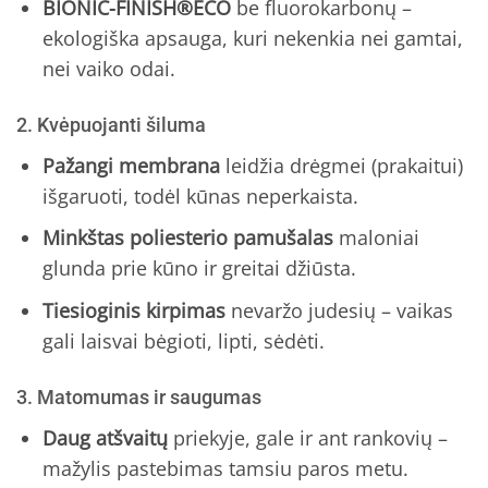
BIONIC-FINISH®ECO
be fluorokarbonų –
ekologiška apsauga, kuri nekenkia nei gamtai,
nei vaiko odai.
2. Kvėpuojanti šiluma
Pažangi membrana
leidžia drėgmei (prakaitui)
išgaruoti, todėl kūnas neperkaista.
Minkštas poliesterio pamušalas
maloniai
glunda prie kūno ir greitai džiūsta.
Tiesioginis kirpimas
nevaržo judesių – vaikas
gali laisvai bėgioti, lipti, sėdėti.
3. Matomumas ir saugumas
Daug atšvaitų
priekyje, gale ir ant rankovių –
mažylis pastebimas tamsiu paros metu.