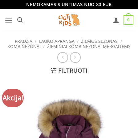
Skip
NEMOKAMAS SIUNTIMAS NUO 80 EUR
to
0
content
PRADŽIA
/
LAUKO APRANGA
/
ŽIEMOS SEZONAS
/
KOMBINEZONAI
/
ŽIEMINIAI KOMBINEZONAI MERGAITĖMS
FILTRUOTI
Akcija!