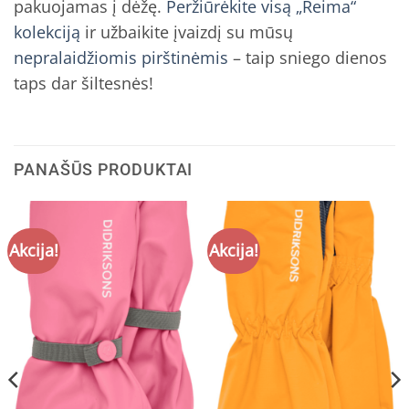
pakuojamas į dėžę.
Peržiūrėkite visą „Reima“
kolekciją
ir užbaikite įvaizdį su mūsų
nepralaidžiomis pirštinėmis
– taip sniego dienos
taps dar šiltesnės!
PANAŠŪS PRODUKTAI
Akcija!
Akcija!