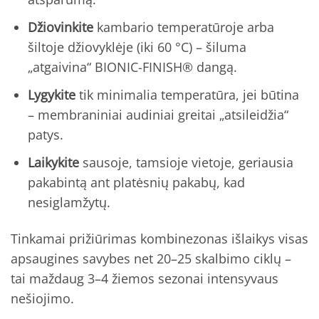
Džiovinkite
kambario temperatūroje arba
šiltoje džiovyklėje (iki 60 °C) – šiluma
„atgaivina“ BIONIC-FINISH® dangą.
Lygykite
tik minimalia temperatūra, jei būtina
– membraniniai audiniai greitai „atsileidžia“
patys.
Laikykite
sausoje, tamsioje vietoje, geriausia
pakabintą ant platėsnių pakabų, kad
nesiglamžytų.
Tinkamai prižiūrimas kombinezonas išlaikys visas
apsaugines savybes net 20–25 skalbimo ciklų –
tai maždaug 3–4 žiemos sezonai intensyvaus
nešiojimo.