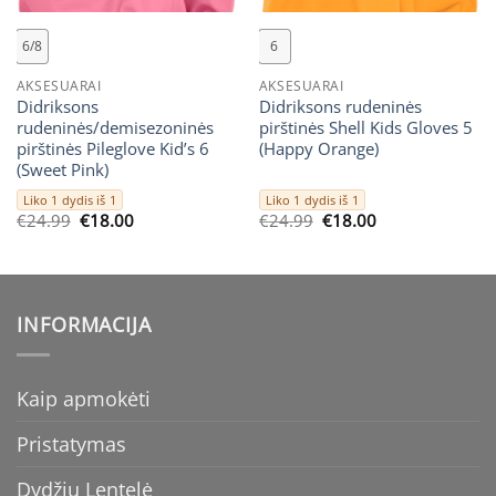
6/8
6
AKSESUARAI
AKSESUARAI
Didriksons
Didriksons rudeninės
rudeninės/demisezoninės
pirštinės Shell Kids Gloves 5
pirštinės Pileglove Kid’s 6
(Happy Orange)
(Sweet Pink)
Liko 1 dydis iš 1
Liko 1 dydis iš 1
Original
Current
Original
Current
€
24.99
€
18.00
€
24.99
€
18.00
price
price
price
price
was:
is:
was:
is:
€24.99.
€18.00.
€24.99.
€18.00.
INFORMACIJA
Kaip apmokėti
Pristatymas
Dydžių Lentelė