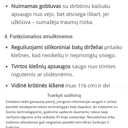
Nuimamas gobtuvas
su dirbtiniu kailiuku
apsaugo nuo vėjo, bet atsisega iškart, jei
užkliūva – sumažėja traumų rizika.
4. Funkcionalios smulkmenos
Reguliuojami silikoniniai batų dirželiai
prilaiko
klešnes, kad nesikeltų ir neprisnigtų sniego.
Tvirtos klešnių apsaugos
saugo nuo trinties
rogutėmis ar slidesnėmis.
Vidinė krūtinės kišenė
(nuo 116 cm) ir dvi
užsegamos kišenės – vietos „lobiams“
Tvarkyti sutikimą
(rankačiukui, akmenukui, sausainiui).
Siekdami teikti geriausią patirtį, įrenginio informacijai saugoti ir (arba)
pasiekti naudojame tokias technologijas kaip slapukus. Jei sutiksime su
šiomis technologijomis, galėsime apdoroti duomenis, tokius kaip
5. Universalus dizainas
naršymo elgsena arba unikalūs ID šioje svetainėje. Nesutikimas arba
sutikimo atšaukimas gali neigiamai paveikti tam tikras funkcijas ir
Deep Purple
atspalvis – sodriai tamsi violetinė,
funkcijas.