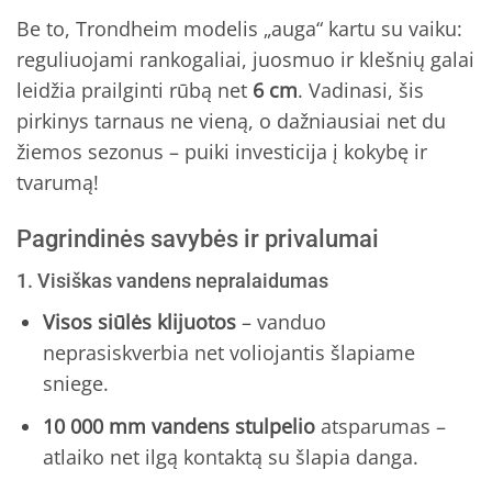
Be to, Trondheim modelis „auga“ kartu su vaiku:
reguliuojami rankogaliai, juosmuo ir klešnių galai
leidžia prailginti rūbą net
6 cm
. Vadinasi, šis
pirkinys tarnaus ne vieną, o dažniausiai net du
žiemos sezonus – puiki investicija į kokybę ir
tvarumą!
Pagrindinės savybės ir privalumai
1. Visiškas vandens nepralaidumas
Visos siūlės klijuotos
– vanduo
neprasiskverbia net voliojantis šlapiame
sniege.
10 000 mm vandens stulpelio
atsparumas –
atlaiko net ilgą kontaktą su šlapia danga.