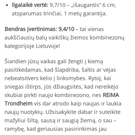
Ilgalaikė vertė:
9,7/10 – „išaugantis“ 6 cm,
atsparumas trinčiai, 1 metų garantija.
Bendras įvertinimas: 9,4/10
– tai vienas
aukščiausių balų vaikiškų žiemos kombinezonų
kategorijoje Lietuvoje!
Šiandien jūsų vaikas gali žengti į kiemą
pasitikėdamas, kad šlapdriba, šaltis ar vėjas
nebeatsitvers kelio į linksmybes. Rytoj, kai
sniegas ištirps, jūs džiaugsitės, kad nereikėjo
skubiai pirkti naujo kombinezono, nes
REIMA
Trondheim
vis dar atrodo kaip naujas ir laukia
naujų nuotykių. Užsisakykite dabar ir suteikite
mažyliui šiltą, sausą ir saugią žiemą, o sau –
ramybę, kad geriausias pasirinkimas jau