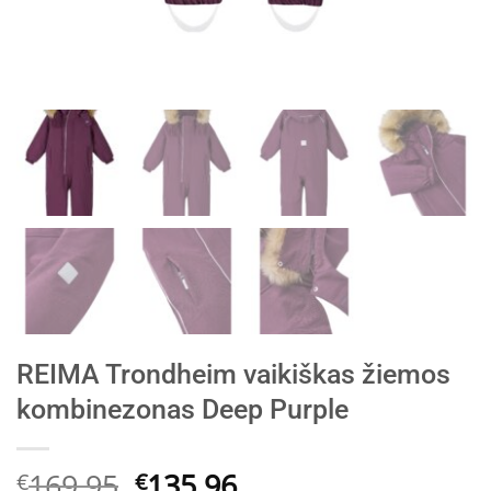
REIMA Trondheim vaikiškas žiemos
kombinezonas Deep Purple
Original
Current
169.95
135.96
€
€