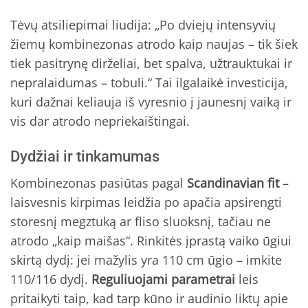
Tėvų atsiliepimai liudija: „Po dviejų intensyvių
žiemų kombinezonas atrodo kaip naujas – tik šiek
tiek pasitrynę dirželiai, bet spalva, užtrauktukai ir
nepralaidumas – tobuli.“ Tai ilgalaikė investicija,
kuri dažnai keliauja iš vyresnio į jaunesnį vaiką ir
vis dar atrodo nepriekaištingai.
Dydžiai ir tinkamumas
Kombinezonas pasiūtas pagal
Scandinavian fit
–
laisvesnis kirpimas leidžia po apačia apsirengti
storesnį megztuką ar fliso sluoksnį, tačiau ne
atrodo „kaip maišas“. Rinkitės įprastą vaiko ūgiui
skirtą dydį: jei mažylis yra 110 cm ūgio – imkite
110/116 dydį.
Reguliuojami parametrai
leis
pritaikyti taip, kad tarp kūno ir audinio liktų apie