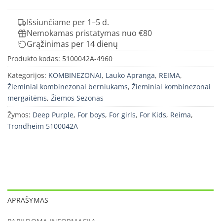
Išsiunčiame per 1–5 d.
Nemokamas pristatymas nuo €80
Grąžinimas per 14 dienų
Produkto kodas:
5100042A-4960
Kategorijos:
KOMBINEZONAI
,
Lauko Apranga
,
REIMA
,
Žieminiai kombinezonai berniukams
,
Žieminiai kombinezonai
mergaitėms
,
Žiemos Sezonas
Žymos:
Deep Purple
,
For boys
,
For girls
,
For Kids
,
Reima
,
Trondheim 5100042A
APRAŠYMAS