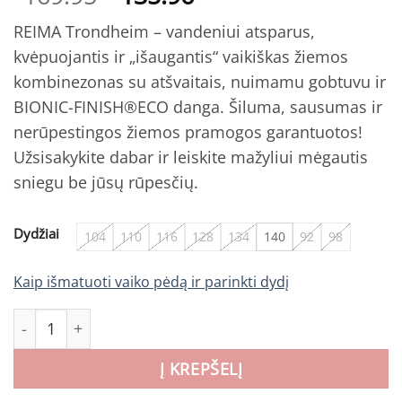
price
price
REIMA Trondheim – vandeniui atsparus,
was:
is:
kvėpuojantis ir „išaugantis“ vaikiškas žiemos
€169.95.
€135.96.
kombinezonas su atšvaitais, nuimamu gobtuvu ir
BIONIC-FINISH®ECO danga. Šiluma, sausumas ir
nerūpestingos žiemos pramogos garantuotos!
Užsisakykite dabar ir leiskite mažyliui mėgautis
sniegu be jūsų rūpesčių.
Dydžiai
104
110
116
128
134
140
92
98
Kaip išmatuoti vaiko pėdą ir parinkti dydį
produkto kiekis: REIMA Trondheim vaikiškas žiemos kom
Į KREPŠELĮ