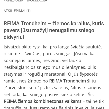
PAPILDOMA INFORMACIJA
ATSILIEPIMAI (1)
REIMA Trondheim – žiemos karalius, kuris
pavers jūsų mažylį nenugalimu sniego
didvyriu!
Įsivaizduokite rytą, kai pro langą šviečia saulutė,
o kieme – šviežias, purus sniegas. Jūsų vaikas
šokinėja iš laimės, nes žino: vėl laukia
nesibaigiančios sniego mūšio lenktynės, pilis
statymas ir rogučių maratonai. O jūs šypsotės
ramiai, nes žinote: po
REIMA Trondheim
šiltu
„šarvų sluoksniu“ jis liks sausas, šiltas ir saugus
net tada, kai sniego pusnys siekia kelius. Šis
REIMA žiemos kombinezonas vaikams
– tai ne tik
drabužis, tai jūsų ramybės šaltinis ir vaikų laisvės