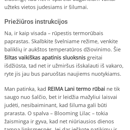
užteks vietos judesiams ir šilumai.
Priežiūros instrukcijos
Na, ir kaip visada – rūpestis termorūbais
paprastas. Skalbkite švelniame režime, venkite
baliklių ir aukštos temperatūros džiovinimo. Šie
šiltas vaikiškas apatinis sluoksnis
greitai
išdžiūsta, tad net ir užmiršus išskalauti iš vakaro,
ryte jis jau bus paruoštas naujiems nuotykiams.
Man patinka, kad
REIMA Lani termo rūbai
ne tik
saugo nuo šalčio, bet ir leidžia mažyliui laisvai
judėti, nesibaiminant, kad šiluma gali būti
prarasta. O spalva – Blooming Lilac – tokia
žaisminga ir gyva, kad net niūriausios dienos
tampa linksmesnės. Jei dar ieškote patikimų ir