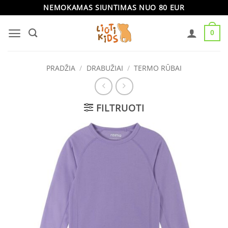
Skip
NEMOKAMAS SIUNTIMAS NUO 80 EUR
to
0
content
PRADŽIA
/
DRABUŽIAI
/
TERMO RŪBAI
FILTRUOTI