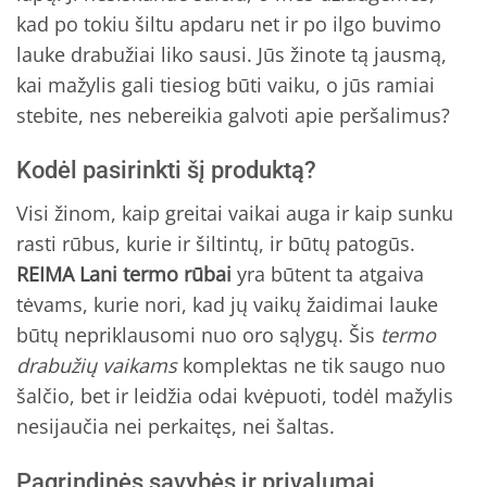
kad po tokiu šiltu apdaru net ir po ilgo buvimo
lauke drabužiai liko sausi. Jūs žinote tą jausmą,
kai mažylis gali tiesiog būti vaiku, o jūs ramiai
stebite, nes nebereikia galvoti apie peršalimus?
Kodėl pasirinkti šį produktą?
Visi žinom, kaip greitai vaikai auga ir kaip sunku
rasti rūbus, kurie ir šiltintų, ir būtų patogūs.
REIMA Lani termo rūbai
yra būtent ta atgaiva
tėvams, kurie nori, kad jų vaikų žaidimai lauke
būtų nepriklausomi nuo oro sąlygų. Šis
termo
drabužių vaikams
komplektas ne tik saugo nuo
šalčio, bet ir leidžia odai kvėpuoti, todėl mažylis
nesijaučia nei perkaitęs, nei šaltas.
Pagrindinės savybės ir privalumai