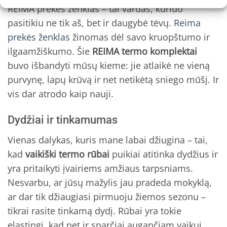
REIMA prekės ženklas – tai vardas, kuriuo
pasitikiu ne tik aš, bet ir daugybė tėvų.
Reima
prekės ženklas
žinomas dėl savo kruopštumo ir
ilgaamžiškumo. Šie
REIMA termo komplektai
buvo išbandyti mūsų kieme: jie atlaikė ne vieną
purvynę, lapų krūvą ir net netikėtą sniego mūšį. Ir
vis dar atrodo kaip nauji.
Dydžiai ir tinkamumas
Vienas dalykas, kuris mane labai džiugina – tai,
kad
vaikiški termo rūbai
puikiai atitinka dydžius ir
yra pritaikyti įvairiems amžiaus tarpsniams.
Nesvarbu, ar jūsų mažylis jau pradeda mokyklą,
ar dar tik džiaugiasi pirmuoju žiemos sezonu –
tikrai rasite tinkamą dydį. Rūbai yra tokie
elastingi, kad net ir sparčiai augančiam vaikui