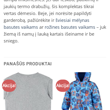
jaukių termo drabužių, šis komplektas tikrai
vertas dėmesio. Beje, jei norėsite papildyti
garderobą, pažiūrėkite ir
šviesiai mėlynas
basutes vaikams
ar
rožines basutes vaikams
– juk
žiemą iš namų į lauką kartais išeiname ir be
sniego.
PANAŠŪS PRODUKTAI
Akcija!
Akcija!