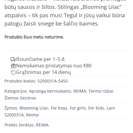
būtų sausos ir šiltos. Stilingas „Blooming Lilac“
atspalvis – tik pas mus! Tegul ir jūsų vaikui būna
patogu žaisti sniege be šalčio baimės.
Produkto šiuo metu neturime.
Išsiunčiame per 1–5 d.
Nemokamas pristatymas nuo €80
Grąžinimas per 14 dienų
Produkto kodas:
5200031A-5450
Kategorijos:
Apranga berniukams
,
REIMA
,
Termo rūbai
,
Žiemos Sezonas
Žymos:
Blooming Lilac
,
For boys
,
For girls
,
For Kids
,
Lani
5200031A
,
Reima
Prekės ženklas:
REIMA