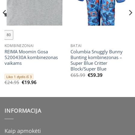
80
KOMBINEZONAI
BATAI
REIMA Moomin Gosa
Columbia Snuggly Bunny
5200430A kombinezonas
Bunting kombinezonas –
vaikams
Super Blue Critter
Block/Super Blue
Original
Current
€
65.99
€
59.39
Liko 1 dydis iš 3
price
price
Original
Current
€
24.95
€
19.96
was:
is:
price
price
€65.99.
€59.39.
was:
is:
€24.95.
€19.96.
INFORMACIJA
Kaip apmokėti