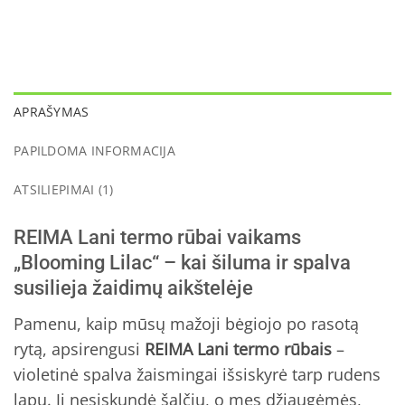
APRAŠYMAS
PAPILDOMA INFORMACIJA
ATSILIEPIMAI (1)
REIMA Lani termo rūbai vaikams
„Blooming Lilac“ – kai šiluma ir spalva
susilieja žaidimų aikštelėje
Pamenu, kaip mūsų mažoji bėgiojo po rasotą
rytą, apsirengusi
REIMA Lani termo rūbais
–
violetinė spalva žaismingai išsiskyrė tarp rudens
lapų. Ji nesiskundė šalčiu, o mes džiaugėmės,