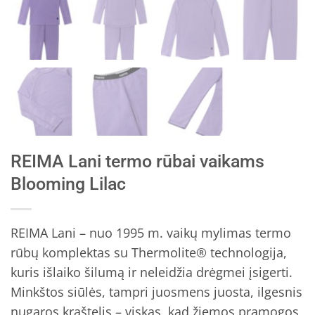
REIMA Lani termo rūbai vaikams
Blooming Lilac
REIMA Lani – nuo 1995 m. vaikų mylimas termo
rūbų komplektas su Thermolite® technologija,
kuris išlaiko šilumą ir neleidžia drėgmei įsigerti.
Minkštos siūlės, tampri juosmens juosta, ilgesnis
nugaros kraštelis – viskas, kad žiemos pramogos