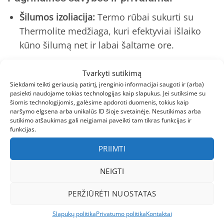
Šilumos izoliacija:
Termo rūbai sukurti su
Thermolite medžiaga, kuri efektyviai išlaiko
kūno šilumą net ir labai šaltame ore.
Drėgmės valdymas:
Medžiaga greitai išgarina
Tvarkyti sutikimą
prakaitą, todėl mažylis lieka sausas net po
Siekdami teikti geriausią patirtį, įrenginio informacijai saugoti ir (arba)
aktyvių žaidimų.
pasiekti naudojame tokias technologijas kaip slapukus. Jei sutiksime su
šiomis technologijomis, galėsime apdoroti duomenis, tokius kaip
Elastingumas ir komfortas:
Rūbai nevaržo
naršymo elgsena arba unikalūs ID šioje svetainėje. Nesutikimas arba
sutikimo atšaukimas gali neigiamai paveikti tam tikras funkcijas ir
judesių, tad vaikas gali laisvai bėgioti, šokinėti
funkcijas.
ir tyrinėti pasaulį.
PRIIMTI
Lengvas priežiūros procesas:
Skalbiasi greitai
NEIGTI
ir nesitraukia, kas yra tikras išsigelbėjimas
mamoms ir tėčiams.
PERŽIŪRĖTI NUOSTATAS
Kokybė ir patikimumas
Slapukų politika
Privatumo politika
Kontaktai