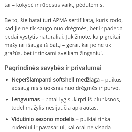
tai – kokybė ir rūpestis vaikų pėdutėmis.
Be to, šie batai turi APMA sertifikatą, kuris rodo,
kad jie ne tik saugo nuo drėgmės, bet ir padeda
pėdai vystytis natūraliai. Juk žinote, kaip greitai
mažyliai išauga iš batų – gerai, kai jie ne tik
gražūs, bet ir tinkami sveikam žingsniui.
Pagrindinės savybės ir privalumai
Neperšlampanti softshell medžiaga
– puikus
apsauginis sluoksnis nuo drėgmės ir purvo.
Lengvumas
– batai lyg sukirpti iš plunksnos,
todėl mažylis nesijaučia apkrautas.
Vidutinio sezono modelis
– puikiai tinka
rudeniui ir pavasariui, kai orai ne visada