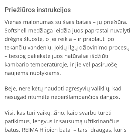
Priežiūros instrukcijos
Vienas malonumas su šiais batais – jų priežiūra.
Softshell medžiaga leidžia juos paprastai nuvalyti
drėgna šluoste, o jei reikia – ir praplauti po
tekančiu vandeniu. Jokių ilgų džiovinimo procesų
– tiesiog paliekate juos natūraliai išdžiūti
kambario temperatūroje, ir jie vėl pasiruošę
naujiems nuotykiams.
Beje, nereikėtų naudoti agresyvių valiklių, kad
nesugadintumėte neperšlampančios dangos.
Visi, kas turi vaikų, žino, kaip svarbu turėti
patikimus, lengvus ir sausumą užtikrinančius
batus. REIMA Hiipien batai – tarsi draugas, kuris