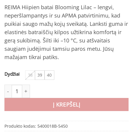
price
price
REIMA Hiipien batai Blooming Lilac – lengvi,
was:
is:
neperšlampantys ir su APMA patvirtinimu, kad
€79.95.
€63.96.
puikiai saugo mažų kojų sveikatą. Lanksti guma ir
elastinės batraiščių kilpos užtikrina komfortą ir
gerą sukibimą. Šilti iki –10 °C, su atšvaitais
saugiam judėjimui tamsiu paros metu. Jūsų
mažajam tikrai patiks.
Dydžiai
38
39
40
produkto kiekis: REIMA Hiipien batai Blooming Lilac vaika
Į KREPŠELĮ
Produkto kodas:
5400018B-5450