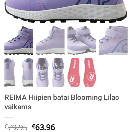
REIMA Hiipien batai Blooming Lilac
vaikams
Original
Current
79.95
63.96
€
€