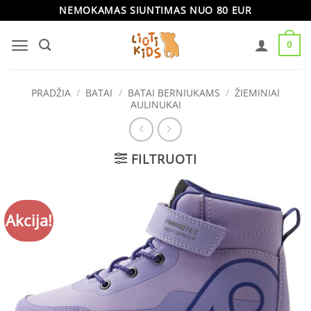
Skip
NEMOKAMAS SIUNTIMAS NUO 80 EUR
to
0
content
PRADŽIA
/
BATAI
/
BATAI BERNIUKAMS
/
ŽIEMINIAI
AULINUKAI
FILTRUOTI
Akcija!