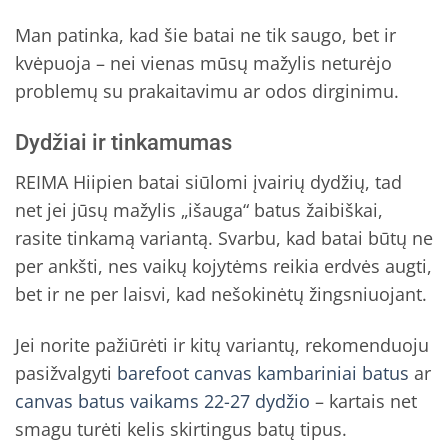
Man patinka, kad šie batai ne tik saugo, bet ir
kvėpuoja – nei vienas mūsų mažylis neturėjo
problemų su prakaitavimu ar odos dirginimu.
Dydžiai ir tinkamumas
REIMA Hiipien batai siūlomi įvairių dydžių, tad
net jei jūsų mažylis „išauga“ batus žaibiškai,
rasite tinkamą variantą. Svarbu, kad batai būtų ne
per ankšti, nes vaikų kojytėms reikia erdvės augti,
bet ir ne per laisvi, kad nešokinėtų žingsniuojant.
Jei norite pažiūrėti ir kitų variantų, rekomenduoju
pasižvalgyti
barefoot canvas kambariniai batus
ar
canvas batus vaikams 22-27 dydžio
– kartais net
smagu turėti kelis skirtingus batų tipus.