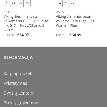
23
24
25
26
24
25
27
BATAI
BATAI
Viking žieminiai batai
Viking žieminiai batai
vaikams su GORE-TEX PLAY
vaikams Spro High GTX
II R GTX – Navy/Charcoal –
Warm – Plum
87025
Original
Current
Original
Current
€
99.95
€
64.97
€
99.99
€
64.99
price
price
price
price
was:
is:
was:
is:
€99.95.
€64.97.
€99.99.
€64.99.
INFORMACIJA
Kaip apmokėti
Pristatymas
Dydžių Lentelė
Prekių grąžinimas