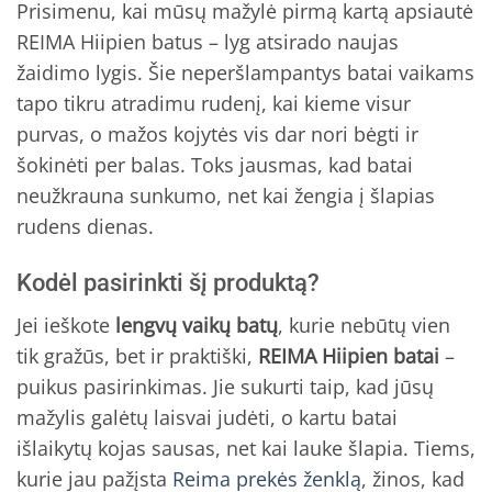
Prisimenu, kai mūsų mažylė pirmą kartą apsiautė
REIMA Hiipien batus – lyg atsirado naujas
žaidimo lygis. Šie neperšlampantys batai vaikams
tapo tikru atradimu rudenį, kai kieme visur
purvas, o mažos kojytės vis dar nori bėgti ir
šokinėti per balas. Toks jausmas, kad batai
neužkrauna sunkumo, net kai žengia į šlapias
rudens dienas.
Kodėl pasirinkti šį produktą?
Jei ieškote
lengvų vaikų batų
, kurie nebūtų vien
tik gražūs, bet ir praktiški,
REIMA Hiipien batai
–
puikus pasirinkimas. Jie sukurti taip, kad jūsų
mažylis galėtų laisvai judėti, o kartu batai
išlaikytų kojas sausas, net kai lauke šlapia. Tiems,
kurie jau pažįsta
Reima prekės ženklą
, žinos, kad