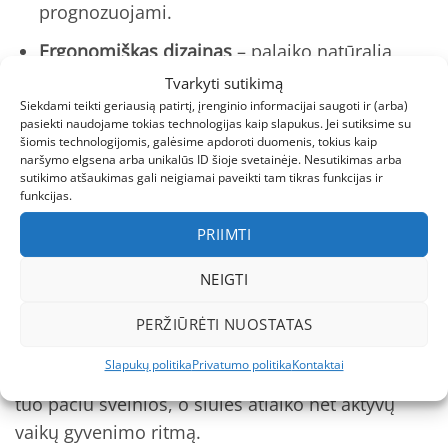
prognozuojami.
Ergonomiškas dizainas
– palaiko natūralią
pėdos judėjimo laisvę, svarbu aktyviems
Tvarkyti sutikimą
vaikams.
Siekdami teikti geriausią patirtį, įrenginio informacijai saugoti ir (arba)
pasiekti naudojame tokias technologijas kaip slapukus. Jei sutiksime su
šiomis technologijomis, galėsime apdoroti duomenis, tokius kaip
APMA sertifikatas
– garantuoja, kad batai
naršymo elgsena arba unikalūs ID šioje svetainėje. Nesutikimas arba
prisideda prie sveiko pėdų vystymosi.
sutikimo atšaukimas gali neigiamai paveikti tam tikras funkcijas ir
funkcijas.
Kokybė ir patikimumas
PRIIMTI
Reima žieminiai batai ir kiti jų modeliai garsėja
NEIGTI
savo ilgaamžiškumu. REIMA Hiipien batai nėra
išimtis – mes ne kartą stebėjome, kaip jie puikiai
PERŽIŪRĖTI NUOSTATAS
atlaiko kasdienius nuotykius lauke, nuo balų iki
Slapukų politika
Privatumo politika
Kontaktai
smėlio dėžės karų. Medžiagos atrodo tvirtos, bet
tuo pačiu švelnios, o siūlės atlaiko net aktyvų
vaikų gyvenimo ritmą.