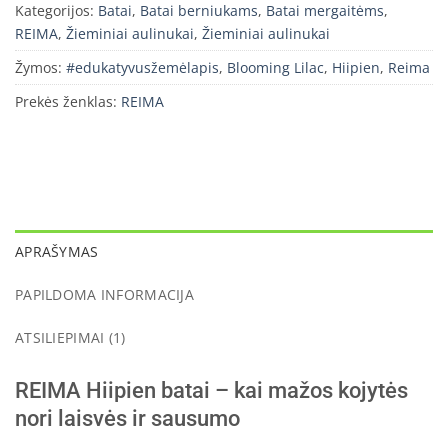
Kategorijos:
Batai
,
Batai berniukams
,
Batai mergaitėms
,
REIMA
,
Žieminiai aulinukai
,
Žieminiai aulinukai
Žymos:
#edukatyvusžemėlapis
,
Blooming Lilac
,
Hiipien
,
Reima
Prekės ženklas:
REIMA
APRAŠYMAS
PAPILDOMA INFORMACIJA
ATSILIEPIMAI (1)
REIMA Hiipien batai – kai mažos kojytės
nori laisvės ir sausumo