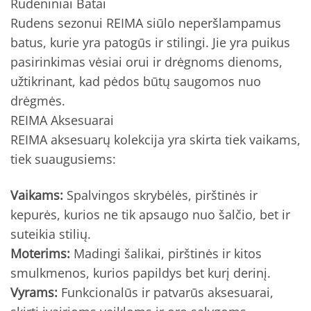
Rudeniniai Batai
Rudens sezonui REIMA siūlo neperšlampamus
batus, kurie yra patogūs ir stilingi. Jie yra puikus
pasirinkimas vėsiai orui ir drėgnoms dienoms,
užtikrinant, kad pėdos būtų saugomos nuo
drėgmės.
REIMA Aksesuarai
REIMA aksesuarų kolekcija yra skirta tiek vaikams,
tiek suaugusiems:
Vaikams:
Spalvingos skrybėlės, pirštinės ir
kepurės, kurios ne tik apsaugo nuo šalčio, bet ir
suteikia stilių.
Moterims:
Madingi šalikai, pirštinės ir kitos
smulkmenos, kurios papildys bet kurį derinį.
Vyrams:
Funkcionalūs ir patvarūs aksesuarai,