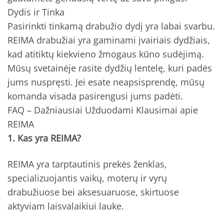
Dydis ir Tinka
Pasirinkti tinkamą drabužio dydį yra labai svarbu.
REIMA drabužiai yra gaminami įvairiais dydžiais,
kad atitiktų kiekvieno žmogaus kūno sudėjimą.
Mūsų svetainėje rasite dydžių lentelę, kuri padės
jums nuspręsti. Jei esate neapsisprendę, mūsų
komanda visada pasirengusi jums padėti.
FAQ – Dažniausiai Užduodami Klausimai apie
REIMA
1. Kas yra REIMA?
REIMA yra tarptautinis prekės ženklas,
specializuojantis vaikų, moterų ir vyrų
drabužiuose bei aksesuaruose, skirtuose
aktyviam laisvalaikiui lauke.