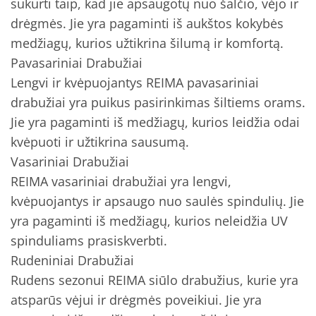
sukurti taip, kad jie apsaugotų nuo šalčio, vėjo ir
drėgmės. Jie yra pagaminti iš aukštos kokybės
medžiagų, kurios užtikrina šilumą ir komfortą.
Pavasariniai Drabužiai
Lengvi ir kvėpuojantys REIMA pavasariniai
drabužiai yra puikus pasirinkimas šiltiems orams.
Jie yra pagaminti iš medžiagų, kurios leidžia odai
kvėpuoti ir užtikrina sausumą.
Vasariniai Drabužiai
REIMA vasariniai drabužiai yra lengvi,
kvėpuojantys ir apsaugo nuo saulės spindulių. Jie
yra pagaminti iš medžiagų, kurios neleidžia UV
spinduliams prasiskverbti.
Rudeniniai Drabužiai
Rudens sezonui REIMA siūlo drabužius, kurie yra
atsparūs vėjui ir drėgmės poveikiui. Jie yra