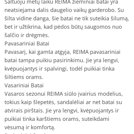
Šaltuoju metų laiku REIMA žieminiai batai yra
neatsiejama dalis daugelio vaikų garderobo. Su
šilta vidine danga, šie batai ne tik suteikia šilumą,
bet ir užtikrina, kad pėdos būtų saugomos nuo
šalčio ir drėgmės.
Pavasariniai Batai
Pavasarį, kai gamta atgyja, REIMA pavasariniai
batai tampa puikiu pasirinkimu. Jie yra lengvi,
kvėpuojantys ir spalvingi, todėl puikiai tinka
šiltiems orams.
Vasariniai Batai
Vasaros sezonui REIMA siūlo įvairius modelius,
tokius kaip šlepetės, sandalėliai ar net batai su
atvirais pirštais. Jie yra lengvi, kvėpuojantys ir
puikiai tinka karštiems orams, suteikdami
vėsumą ir komfortą.