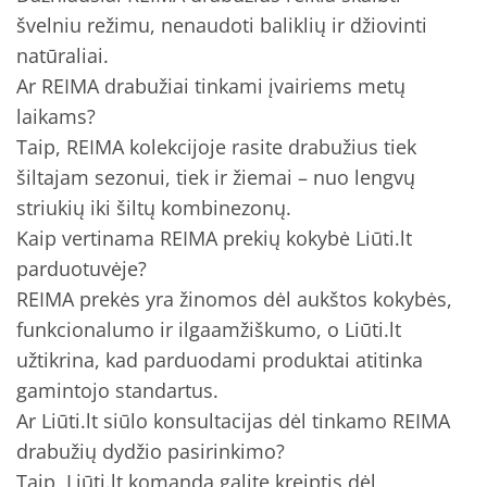
švelniu režimu, nenaudoti baliklių ir džiovinti
natūraliai.
Ar REIMA drabužiai tinkami įvairiems metų
laikams?
Taip, REIMA kolekcijoje rasite drabužius tiek
šiltajam sezonui, tiek ir žiemai – nuo lengvų
striukių iki šiltų kombinezonų.
Kaip vertinama REIMA prekių kokybė Liūti.lt
parduotuvėje?
REIMA prekės yra žinomos dėl aukštos kokybės,
funkcionalumo ir ilgaamžiškumo, o Liūti.lt
užtikrina, kad parduodami produktai atitinka
gamintojo standartus.
Ar Liūti.lt siūlo konsultacijas dėl tinkamo REIMA
drabužių dydžio pasirinkimo?
Taip, Liūti.lt komandą galite kreiptis dėl