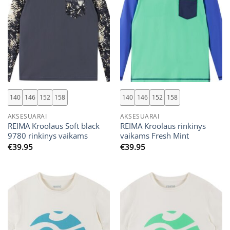
140
146
152
158
140
146
152
158
AKSESUARAI
AKSESUARAI
REIMA Kroolaus Soft black
REIMA Kroolaus rinkinys
9780 rinkinys vaikams
vaikams Fresh Mint
€
39.95
€
39.95