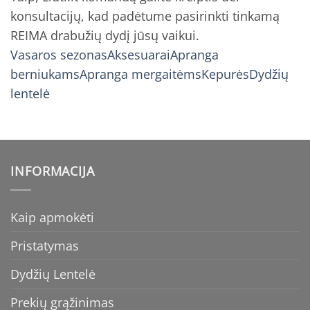
konsultacijų, kad padėtume pasirinkti tinkamą
REIMA drabužių dydį jūsų vaikui.
Vasaros sezonas
Aksesuarai
Apranga
berniukams
Apranga mergaitėms
Kepurės
Dydžių
lentelė
INFORMACIJA
Kaip apmokėti
Pristatymas
Dydžių Lentelė
Prekių grąžinimas