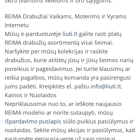
skirti įvairioms veikloms ir oro sąlygoms.
REIMA Drabužiai Vaikams, Moterims ir Vyrams
Internetu
Mūsų e-parduotuvėje
liuti.lt
galite rasti platų
REIMA drabužių asortimentą visai šeimai.
Naršykite per mūsų kolekcijas ir raskite
drabužius, kurie atitiktų jūsų ir jūsų šeimos narių
poreikius ir pageidavimus. Jei turite klausimų ar
reikia pagalbos, mūsų komanda yra pasirengusi
jums padėti. Kreipkitės el. paštu
info@liuti.lt
.
Kainos ir Nuolaidos
Nepriklausomai nuo to, ar ieškote naujausio
REIMA modelio ar norite sutaupyti, mūsų
išpardavimo puslapis
siūlo puikius pasiūlymus ir
nuolaidas. Sekite mūsų akcijas ir pasiūlymus, kad
gautumėte geriausią vertę už savo pinigus.