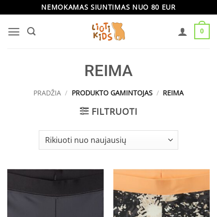
Skip
NEMOKAMAS SIUNTIMAS NUO 80 EUR
to
0
content
REIMA
PRADŽIA
/
PRODUKTO GAMINTOJAS
/
REIMA
FILTRUOTI