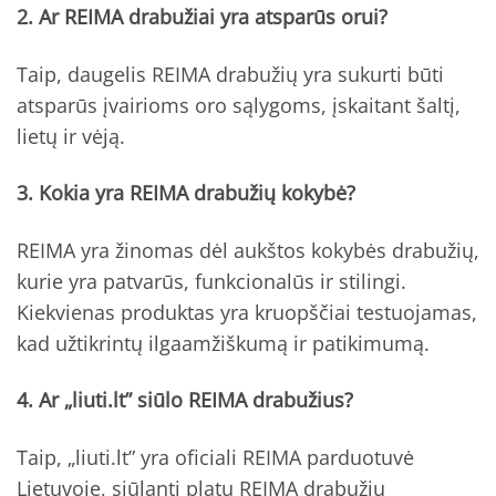
2. Ar REIMA drabužiai yra atsparūs orui?
Taip, daugelis REIMA drabužių yra sukurti būti
atsparūs įvairioms oro sąlygoms, įskaitant šaltį,
lietų ir vėją.
3. Kokia yra REIMA drabužių kokybė?
REIMA yra žinomas dėl aukštos kokybės drabužių,
kurie yra patvarūs, funkcionalūs ir stilingi.
Kiekvienas produktas yra kruopščiai testuojamas,
kad užtikrintų ilgaamžiškumą ir patikimumą.
4. Ar „liuti.lt” siūlo REIMA drabužius?
Taip, „liuti.lt” yra oficiali REIMA parduotuvė
Lietuvoje, siūlanti platų REIMA drabužių