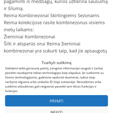
pagaminti iš medžiagų, kurios užtikrina sausumą
ir šilumą.
Reima Kombinezonai Skirtingiems Sezonams
Reima kolekcijose rasite kombinezonus visiems
metų laikams:
Žieminiai Kombinezonai
Šilti ir atsparūs orui Reima žieminiai
kombinezonai yra sukurti taip, kad jie apsaugotų
nuo šalčio, vėjo ir drėgmės. Jie yra pagaminti iš
Tvarkyti sutikimą
aukštos kokybės medžiagų, kurios užtikrina
Siekdami teikti geriausią patirtį, įrenginio informacijai saugoti ir (arba)
šilumą ir komfortą.
pasiekti naudojame tokias technologijas kaip slapukus. Jei sutiksime su
šiomis technologijomis, galėsime apdoroti duomenis, tokius kaip
Pavasariniai Kombinezonai
naršymo elgsena arba unikalūs ID šioje svetainėje. Nesutikimas arba
Lengvi ir kvėpuojantys Reima pavasariniai
sutikimo atšaukimas gali neigiamai paveikti tam tikras funkcijas ir
funkcijas.
kombinezonai yra puikus pasirinkimas šiltiems
orams. Jie yra pagaminti iš medžiagų, kurios
PRIIMTI
leidžia odai kvėpuoti ir užtikrina sausumą.
NEIGTI