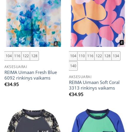
104
116
122
128
104
110
116
122
128
134
140
AKSESUARAI
REIMA Uimaan Fresh Blue
AKSESUARAI
6092 rinkinys vaikams
REIMA Uimaan Soft Coral
€
34.95
3313 rinkinys vaikams
€
34.95