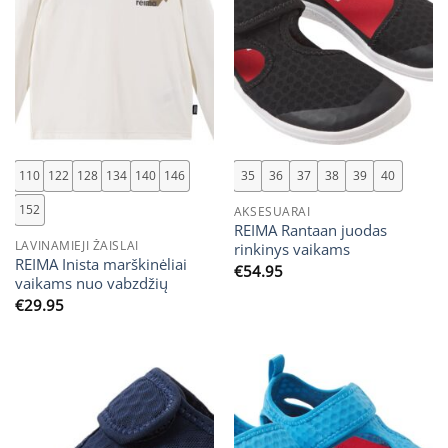
110
122
128
134
140
146
35
36
37
38
39
40
152
AKSESUARAI
REIMA Rantaan juodas
LAVINAMIEJI ŽAISLAI
rinkinys vaikams
REIMA Inista marškinėliai
€
54.95
vaikams nuo vabzdžių
€
29.95