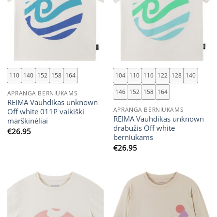
110
140
152
158
164
104
110
116
122
128
140
146
152
158
164
APRANGA BERNIUKAMS
REIMA Vauhdikas unknown
APRANGA BERNIUKAMS
Off white 011P vaikiški
REIMA Vauhdikas unknown
marškinėliai
drabužis Off white
€
26.95
berniukams
€
26.95