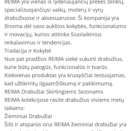
REIMA yra vienas iš lyderiaujančių prekės ženklų,
specializuojančiųsi vaikų, moterų ir vyrų
drabužiuose ir aksesuaruose. Ši kompanija yra
žinoma dėl savo aukštos kokybės, funkcionalumo
ir inovacijų, kurios atitinka šiuolaikinius
reikalavimus ir tendencijas.
Tradacija ir Kokybė
Nuo pat pradžios REIMA siekė sukurti drabužius,
kurie būtų patogūs, funkcionalūs ir tvarūs.
Kiekvienas produktas yra kruopščiai testuojamas,
kad užtikrintų ilgaamžiškumą ir patikimumą.
REIMA Drabužiai Skirtingiems Sezonams
REIMA kolekcijose rasite drabužius visiems metų
laikams:
Žieminiai Drabužiai
Šilti ir atsparūs orui REIMA žieminiai drabužiai yra