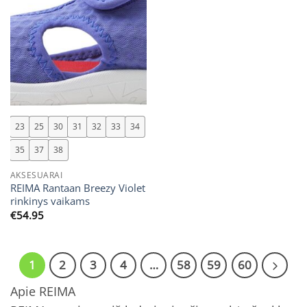
23
25
30
31
32
33
34
35
37
38
AKSESUARAI
REIMA Rantaan Breezy Violet
rinkinys vaikams
€
54.95
1
2
3
4
…
58
59
60
Apie REIMA