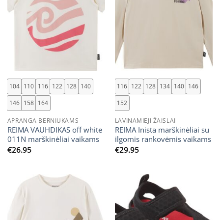
104
110
116
122
128
140
116
122
128
134
140
146
146
158
164
152
APRANGA BERNIUKAMS
LAVINAMIEJI ŽAISLAI
REIMA VAUHDIKAS off white
REIMA Inista marškinėliai su
011N marškinėliai vaikams
ilgomis rankovėmis vaikams
€
26.95
€
29.95