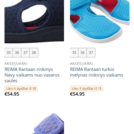
35
36
37
38
35
36
37
AKSESUARAI
AKSESUARAI
REIMA Rantaan rinkinys
REIMA Rantaan turkio
Navy vaikams nuo vasaros
mėlynas rinkinys vaikams
saulės
Liko 4 dydžiai iš 18
Liko 3 dydžiai iš 15
€
54.95
€
54.95