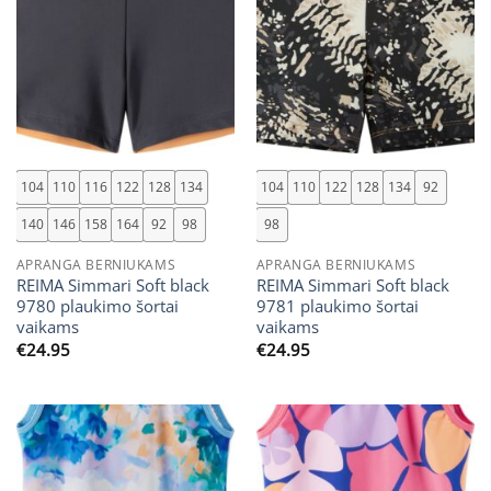
104
110
116
122
128
134
104
110
122
128
134
92
140
146
158
164
92
98
98
APRANGA BERNIUKAMS
APRANGA BERNIUKAMS
REIMA Simmari Soft black
REIMA Simmari Soft black
9780 plaukimo šortai
9781 plaukimo šortai
vaikams
vaikams
€
24.95
€
24.95