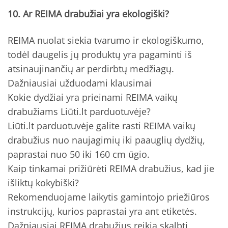
10. Ar REIMA drabužiai yra ekologiški?
REIMA nuolat siekia tvarumo ir ekologiškumo,
todėl daugelis jų produktų yra pagaminti iš
atsinaujinančių ar perdirbtų medžiagų.
Dažniausiai užduodami klausimai
Kokie dydžiai yra prieinami REIMA vaikų
drabužiams Liūti.lt parduotuvėje?
Liūti.lt parduotuvėje galite rasti REIMA vaikų
drabužius nuo naujagimių iki paauglių dydžių,
paprastai nuo 50 iki 160 cm ūgio.
Kaip tinkamai prižiūrėti REIMA drabužius, kad jie
išliktų kokybiški?
Rekomenduojame laikytis gamintojo priežiūros
instrukcijų, kurios paprastai yra ant etiketės.
Dažniausiai REIMA drabužius reikia skalbti