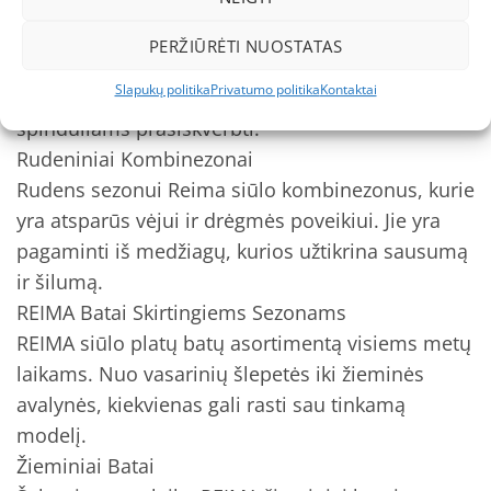
Vasariniai Kombinezonai
Reima vasariniai kombinezonai yra lengvi,
PERŽIŪRĖTI NUOSTATAS
kvėpuojantys ir apsaugo nuo saulės spindulių. Jie
Slapukų politika
Privatumo politika
Kontaktai
yra pagaminti iš medžiagų, kurios neleidžia UV
spinduliams prasiskverbti.
Rudeniniai Kombinezonai
Rudens sezonui Reima siūlo kombinezonus, kurie
yra atsparūs vėjui ir drėgmės poveikiui. Jie yra
pagaminti iš medžiagų, kurios užtikrina sausumą
ir šilumą.
REIMA Batai Skirtingiems Sezonams
REIMA siūlo platų batų asortimentą visiems metų
laikams. Nuo vasarinių šlepetės iki žieminės
avalynės, kiekvienas gali rasti sau tinkamą
modelį.
Žieminiai Batai