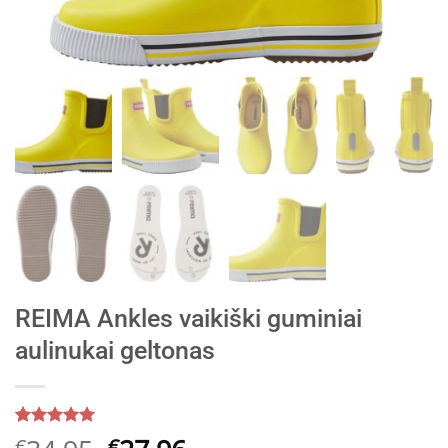
REIMA Ankles vaikiški guminiai
aulinukai geltonas
Įvertinimas:
5
€
€