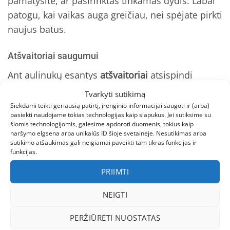
pamatysite, ar pasirinktas tinkamas dydis. Labai
patogu, kai vaikas auga greičiau, nei spėjate pirkti
naujus batus.
Atšvaitoriai saugumui
Ant aulinukų esantys
atšvaitoriai
atsispindi
automobilių žibintams – papildoma apsauga
Tvarkyti sutikimą
temstant, ankstyvais rytais ar debesuotomis
Siekdami teikti geriausią patirtį, įrenginio informacijai saugoti ir (arba)
pasiekti naudojame tokias technologijas kaip slapukus. Jei sutiksime su
dienomis, kai matomumas sumažėjęs.
šiomis technologijomis, galėsime apdoroti duomenis, tokius kaip
naršymo elgsena arba unikalūs ID šioje svetainėje. Nesutikimas arba
Kokybė ir patikimumas
sutikimo atšaukimas gali neigiamai paveikti tam tikras funkcijas ir
funkcijas.
REIMA vaikiška apranga ir avalynė
– tai
PRIIMTI
skandinaviškas prekių ženklas su daugiau nei 70
metų patirtimi kuriant aprangą ir avalynę
NEIGTI
aktyviam vaikui. REIMA Ankles aulinukai atspindi
PERŽIŪRĖTI NUOSTATAS
visas šio prekių ženklo vertybes: