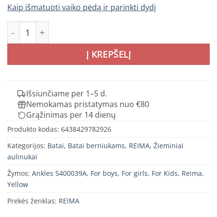
Kaip išmatuoti vaiko pėdą ir parinkti dydį
produkto kiekis: REIMA Ankles vaikiški guminiai aulinukai 
Į KREPŠELĮ
Išsiunčiame per 1–5 d.
Nemokamas pristatymas nuo €80
Grąžinimas per 14 dienų
Produkto kodas:
6438429782926
Kategorijos:
Batai
,
Batai berniukams
,
REIMA
,
Žieminiai
aulinukai
Žymos:
Ankles 5400039A
,
For boys
,
For girls
,
For Kids
,
Reima
,
Yellow
Prekės ženklas:
REIMA