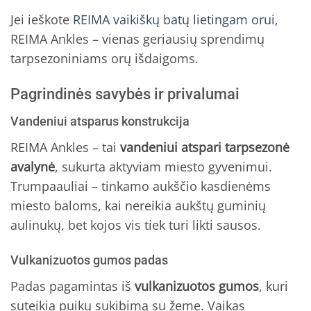
Jei ieškote
REIMA vaikiškų batų lietingam orui
,
REIMA Ankles – vienas geriausių sprendimų
tarpsezoniniams orų išdaigoms.
Pagrindinės savybės ir privalumai
Vandeniui atsparus konstrukcija
REIMA Ankles – tai
vandeniui atspari tarpsezonė
avalynė
, sukurta aktyviam miesto gyvenimui.
Trumpaauliai – tinkamo aukščio kasdienėms
miesto baloms, kai nereikia aukštų guminių
aulinukų, bet kojos vis tiek turi likti sausos.
Vulkanizuotos gumos padas
Padas pagamintas iš
vulkanizuotos gumos
, kuri
suteikia puikų sukibimą su žeme. Vaikas