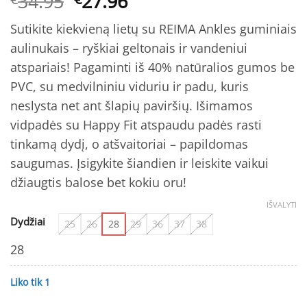
Original
Current
34.95
27.96
5
iš 5
price
price
(viso
įvertinimų:
Sutikite kiekvieną lietų su REIMA Ankles guminiais
was:
is:
)
aulinukais – ryškiai geltonais ir vandeniui
€34.95.
€27.96.
atspariais! Pagaminti iš 40% natūralios gumos be
PVC, su medvilniniu viduriu ir padu, kuris
neslysta net ant šlapių paviršių. Išimamos
vidpadės su Happy Fit atspaudu padės rasti
tinkamą dydį, o atšvaitoriai – papildomas
saugumas. Įsigykite šiandien ir leiskite vaikui
džiaugtis balose bet kokiu oru!
IŠVALYTI
Dydžiai
25
26
28
29
36
37
38
28
Liko tik 1