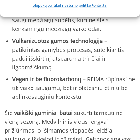
Slapukų politika
Privatumo politika
Kontaktai
40% natūralios gumos, be PVC
– patvari ir
saugi medžiagų sudėtis, kuri neišleis
kenksmingų medžiagų vaiko odai.
Vulkanizuotos gumos technologija
–
patikrintas gamybos procesas, suteikiantis
padui išskirtinį atsparumą trinčiai ir
ilgaamžiškumą.
Vegan ir be fluorokarbonų
– REIMA rūpinasi ne
tik vaiko saugumu, bet ir platesniu etiniu bei
aplinkosauginiu kontekstu.
Šie
vaikiški guminiai batai
sukurti tarnauti ne
vieną sezoną. Medvilninis vidus lengvai
prižiūrimas, o išimamos vidpadės leidžia
aulinukus išskalbti ir džiovinti. Geltonos spalvos