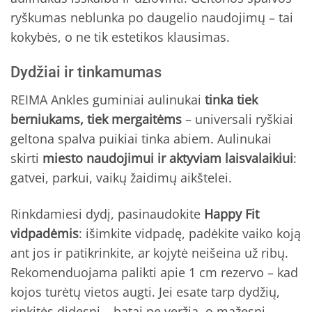
ryškumas neblunka po daugelio naudojimų – tai
kokybės, o ne tik estetikos klausimas.
Dydžiai ir tinkamumas
REIMA Ankles guminiai aulinukai
tinka tiek
berniukams, tiek mergaitėms
– universali ryškiai
geltona spalva puikiai tinka abiem. Aulinukai
skirti
miesto naudojimui ir aktyviam laisvalaikiui
:
gatvei, parkui, vaikų žaidimų aikštelei.
Rinkdamiesi dydį, pasinaudokite
Happy Fit
vidpadėmis
: išimkite vidpadę, padėkite vaiko koją
ant jos ir patikrinkite, ar kojytė neišeina už ribų.
Rekomenduojama palikti apie 1 cm rezervo – kad
kojos turėtų vietos augti. Jei esate tarp dydžių,
rinkitės didesnį – batai ne veržia, o mažesni