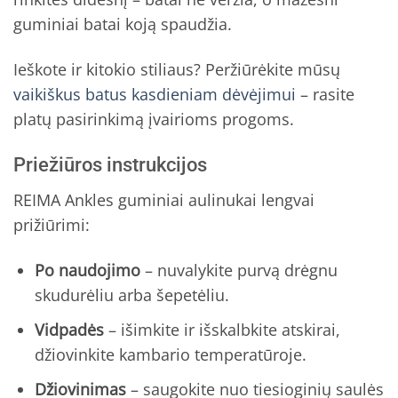
guminiai batai koją spaudžia.
Ieškote ir kitokio stiliaus? Peržiūrėkite mūsų
vaikiškus batus kasdieniam dėvėjimui
– rasite
platų pasirinkimą įvairioms progoms.
Priežiūros instrukcijos
REIMA Ankles guminiai aulinukai lengvai
prižiūrimi:
Po naudojimo
– nuvalykite purvą drėgnu
skudurėliu arba šepetėliu.
Vidpadės
– išimkite ir išskalbkite atskirai,
džiovinkite kambario temperatūroje.
Džiovinimas
– saugokite nuo tiesioginių saulės