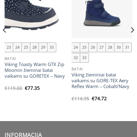
23
24
25
28
29
33
24
25
26
27
28
30
31
32
33
BATAI
Viking Toasty Warm GTX Zip
BATAI
Moomin žieminai batai
Viking žieminiai batai
vaikams su GORETEX – Navy
vaikams su GORE-TEX Aery
Reflex Warm – Cobalt/Navy
Original
Current
€
119.00
€
77.35
price
price
was:
is:
Original
Current
€
114.95
€
74.72
€119.00.
€77.35.
price
price
was:
is:
€114.95.
€74.72.
INFORMACIJA