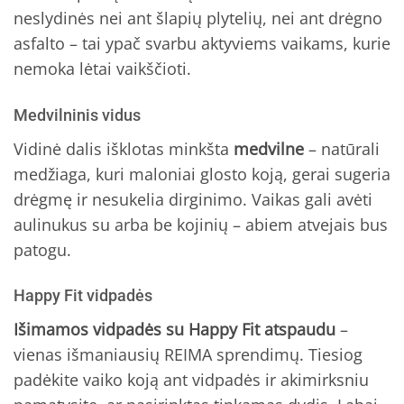
neslydinės nei ant šlapių plytelių, nei ant drėgno
asfalto – tai ypač svarbu aktyviems vaikams, kurie
nemoka lėtai vaikščioti.
Medvilninis vidus
Vidinė dalis išklotas minkšta
medvilne
– natūrali
medžiaga, kuri maloniai glosto koją, gerai sugeria
drėgmę ir nesukelia dirginimo. Vaikas gali avėti
aulinukus su arba be kojinių – abiem atvejais bus
patogu.
Happy Fit vidpadės
Išimamos vidpadės su Happy Fit atspaudu
–
vienas išmaniausių REIMA sprendimų. Tiesiog
padėkite vaiko koją ant vidpadės ir akimirksniu