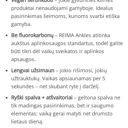
Vegan sertifikuoti
– jokie gyvūninės kilmės
produktai nenaudojami gamyboje. Idealus
pasirinkimas šeimoms, kurioms svarbi etiška
gamyba.
Be fluorokarbonų
– REIMA Ankles atitinka
aukštus aplinkosaugos standartus, todėl galite
būti tikri dėl vaikų sveikatos ir aplinkos
apsaugos.
Lengvai užsimaun
– jokio rišimosi, jokių
užtrauktukų. Vaikas apsiaunamas per 5
sekundes – net skubant ryte į darželį.
Ryški spalva + atšvaitoriai
– geltona spalva ne
tik madingas pasirinkimas, bet ir saugumo
elementas: vaiką gerai matyti net drumsto
lietaus dieną.