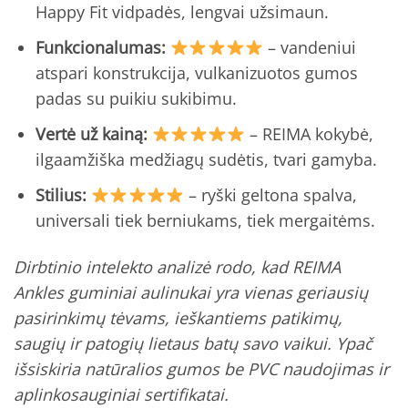
Happy Fit vidpadės, lengvai užsimaun.
Funkcionalumas:
– vandeniui
atspari konstrukcija, vulkanizuotos gumos
padas su puikiu sukibimu.
Vertė už kainą:
– REIMA kokybė,
ilgaamžiška medžiagų sudėtis, tvari gamyba.
Stilius:
– ryški geltona spalva,
universali tiek berniukams, tiek mergaitėms.
Dirbtinio intelekto analizė rodo, kad REIMA
Ankles guminiai aulinukai yra vienas geriausių
pasirinkimų tėvams, ieškantiems patikimų,
saugių ir patogių lietaus batų savo vaikui. Ypač
išsiskiria natūralios gumos be PVC naudojimas ir
aplinkosauginiai sertifikatai.