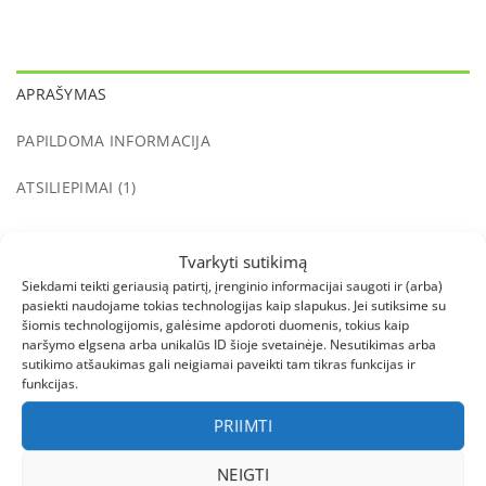
APRAŠYMAS
PAPILDOMA INFORMACIJA
ATSILIEPIMAI (1)
Juoda lipni kreidinė lenta Raketa.
Tvarkyti sutikimą
Gamintojas
– Apli Kids.
Siekdami teikti geriausią patirtį, įrenginio informacijai saugoti ir (arba)
pasiekti naudojame tokias technologijas kaip slapukus. Jei sutiksime su
šiomis technologijomis, galėsime apdoroti duomenis, tokius kaip
Amžius tinkami žaislai, skirti mokytis, žaisti ir
naršymo elgsena arba unikalūs ID šioje svetainėje. Nesutikimas arba
sutikimo atšaukimas gali neigiamai paveikti tam tikras funkcijas ir
tyrinėti.
funkcijas.
APLI KIDS ŽAISLAI
PRIIMTI
Ženkite į pasaulį, kuriame viskas įmanoma. Į
NEIGTI
pasaulį, kupiną spalvų ir kūrybiškumo. Tas