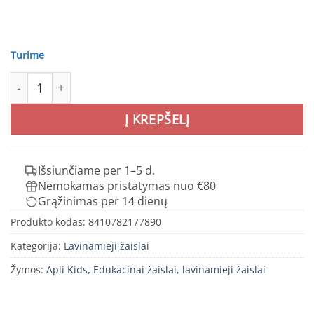
Turime
produkto kiekis: Juoda lipni kreidinė lenta Raketa - Apli Ki
Į KREPŠELĮ
Išsiunčiame per 1–5 d.
Nemokamas pristatymas nuo €80
Grąžinimas per 14 dienų
Produkto kodas:
8410782177890
Kategorija:
Lavinamieji žaislai
Žymos:
Apli Kids
,
Edukacinai žaislai
,
lavinamieji žaislai