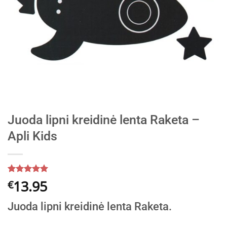
Juoda lipni kreidinė lenta Raketa –
Apli Kids
Įvertinimas:
5
13.95
€
5
iš 5
(viso
Juoda lipni kreidinė lenta Raketa.
įvertinimų:
)
.