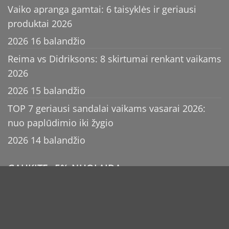
Vaiko apranga gamtai: 6 taisyklės ir geriausi
produktai 2026
2026 16 balandžio
Reima vs Didriksons: 8 skirtumai renkant vaikams
2026
2026 15 balandžio
TOP 7 geriausi sandalai vaikams vasarai 2026:
nuo paplūdimio iki žygio
2026 14 balandžio
GAUKITE -5% NUOLAIDĄ
2026 ©
MB Bajora