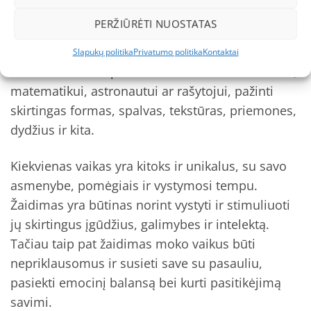
pasaulis yra APLI, įmonė, kurios tikslas yra
PERŽIŪRĖTI NUOSTATAS
suteikti vaikams galimybę mokytis žaidžiant jų
kuriamais žaidimais, žaislais ir priemonėmis.
Slapukų politika
Privatumo politika
Kontaktai
APLI KIDS leidžia pasireikšti vidiniam menininkui,
matematikui, astronautui ar rašytojui, pažinti
skirtingas formas, spalvas, tekstūras, priemones,
dydžius ir kita.
Kiekvienas vaikas yra kitoks ir unikalus, su savo
asmenybe, pomėgiais ir vystymosi tempu.
Žaidimas yra būtinas norint vystyti ir stimuliuoti
jų skirtingus įgūdžius, galimybes ir intelektą.
Tačiau taip pat žaidimas moko vaikus būti
nepriklausomus ir susieti save su pasauliu,
pasiekti emocinį balansą bei kurti pasitikėjimą
savimi.