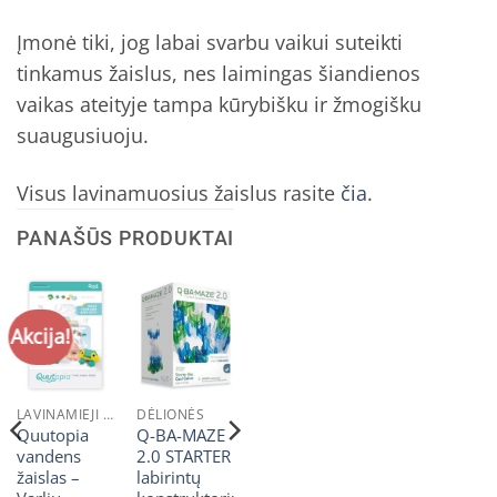
Įmonė tiki, jog labai svarbu vaikui suteikti
tinkamus žaislus, nes laimingas šiandienos
vaikas ateityje tampa kūrybišku ir žmogišku
suaugusiuoju.
Visus lavinamuosius žaislus rasite
čia
.
PANAŠŪS PRODUKTAI
Akcija!
LAVINAMIEJI ŽAISLAI
DĖLIONĖS
Quutopia
Q-BA-MAZE
vandens
2.0 STARTER
žaislas –
labirintų