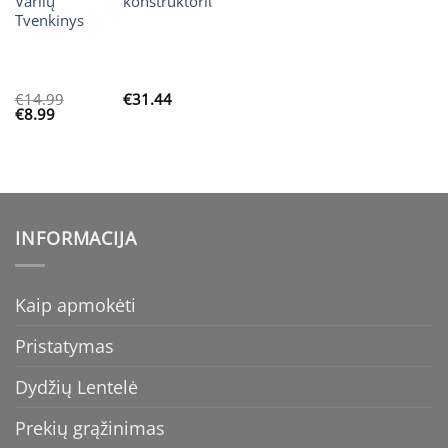
Varlių
konstruktorius
Tvenkinys
€
14.99
€
31.44
t
Original
Current
€
8.99
price
price
was:
is:
4.
€14.99.
€8.99.
INFORMACIJA
Kaip apmokėti
Pristatymas
Dydžių Lentelė
Prekių grąžinimas