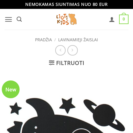
Skip
NEMOKAMAS SIUNTIMAS NUO 80 EUR
to
0
content
PRADŽIA
/
LAVINAMIEJI ŽAISLAI
FILTRUOTI
New