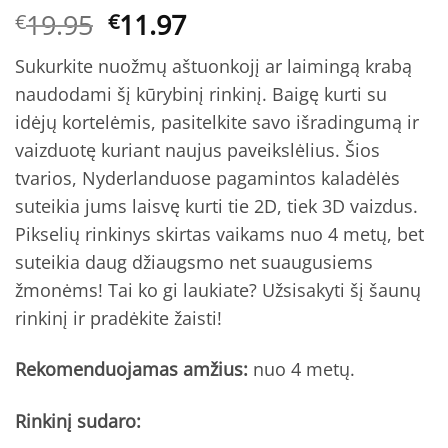
Original
Current
19.95
11.97
€
€
price
price
Sukurkite nuožmų aštuonkojį ar laimingą krabą
was:
is:
naudodami šį kūrybinį rinkinį. Baigę kurti su
€19.95.
€11.97.
idėjų kortelėmis, pasitelkite savo išradingumą ir
vaizduotę kuriant naujus paveikslėlius. Šios
tvarios, Nyderlanduose pagamintos kaladėlės
suteikia jums laisvę kurti tie 2D, tiek 3D vaizdus.
Pikselių rinkinys skirtas vaikams nuo 4 metų, bet
suteikia daug džiaugsmo net suaugusiems
žmonėms! Tai ko gi laukiate? Užsisakyti šį šaunų
rinkinį ir pradėkite žaisti!
Rekomenduojamas amžius:
nuo 4 metų.
Rinkinį sudaro: