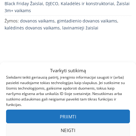
Black Friday Žaislai
,
DJECO
,
Kaladėlės ir konstruktoriai
,
Žaislai
3m+ vaikams
Žymos:
dovanos vaikams
,
gimtadienio dovanos vaikams
,
kalėdinės dovanos vaikams
,
lavinamieji žaislai
Tvarkyti sutikimą
APRAŠYMAS
Siekdami teikti geriausią patirtį, įrenginio informacijai saugoti ir (arba)
pasiekti naudojame tokias technologijas kaip slapukus. Jei sutiksime su
PAPILDOMA INFORMACIJA
šiomis technologijomis, galėsime apdoroti duomenis, tokius kaip
naršymo elgsena arba unikalūs ID šioje svetainėje. Nesutikimas arba
sutikimo atšaukimas gali neigiamai paveikti tam tikras funkcijas ir
ATSILIEPIMAI (0)
funkcijas.
Pagrindiniai privalumai:
PRIIMTI
Detales lengva įdėti ir išimti
NEIGTI