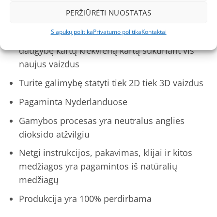
Visos detalės aukščiausios kokybės ir
PERŽIŪRĖTI NUOSTATAS
pagamintos iš gamtai draugiškų medžiagų
Slapukų politika
Privatumo politika
Kontaktai
Galite sudėti ir išimti spalvotas kaladėles
daugybę kartų kiekvieną kartą sukuriant vis
naujus vaizdus
Turite galimybę statyti tiek 2D tiek 3D vaizdus
Pagaminta Nyderlanduose
Gamybos procesas yra neutralus anglies
dioksido atžvilgiu
Netgi instrukcijos, pakavimas, klijai ir kitos
medžiagos yra pagamintos iš natūralių
medžiagų
Produkcija yra 100% perdirbama