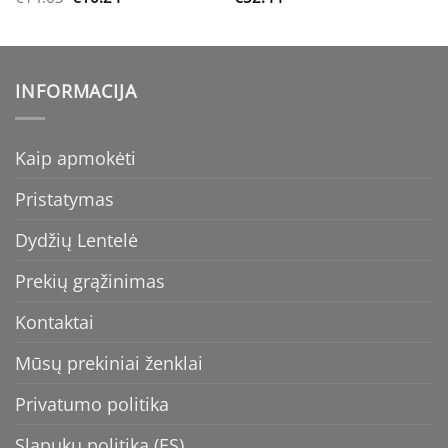
price
price
was:
is:
€14.63.
€10.24.
INFORMACIJA
Kaip apmokėti
Pristatymas
Dydžių Lentelė
Prekių grąžinimas
Kontaktai
Mūsų prekiniai ženklai
Privatumo politika
Slapukų politika (ES)