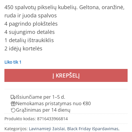
450 spalvotų pikselių kubelių. Geltona, oranžinė,
ruda ir juoda spalvos
4 pagrindo plokštelės
4 sujungimo detalės
1 detalių ištraukiklis
2 idėjų kortelės
Liko tik 1
Į KREPŠELĮ
Išsiunčiame per 1–5 d.
Nemokamas pristatymas nuo €80
Grąžinimas per 14 dienų
Produkto kodas:
8716433966814
Kategorijos:
Lavinamieji žaislai
,
Black Friday Išpardavimas
,