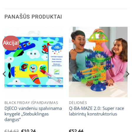
PANAŠŪS PRODUKTAI
Akcija!
BLACK FRIDAY IŠPARDAVIMAS
DĖLIONĖS
DJECO vandeniu spalvinama
Q-BA-MAZE 2.0: Super race
knygelė „Stebuklingas
labirintų konstruktorius
dangus”
Original
Current
€
14.63
€
10.24
€
52.44