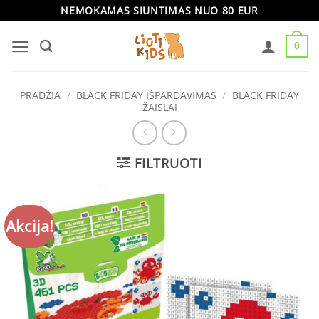
Skip
NEMOKAMAS SIUNTIMAS NUO 80 EUR
to
0
content
PRADŽIA
/
BLACK FRIDAY IŠPARDAVIMAS
/
BLACK FRIDAY
ŽAISLAI
FILTRUOTI
Akcija!