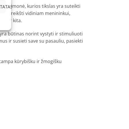
PLI, įmonė, kurios tikslas yra suteikti
TATAS
 pasireikšti vidiniam menininkui,
us ir kita.
a būtinas norint vystyti ir stimuliuoti
us ir susieti save su pasauliu, pasiekti
je tampa kūrybišku ir žmogišku