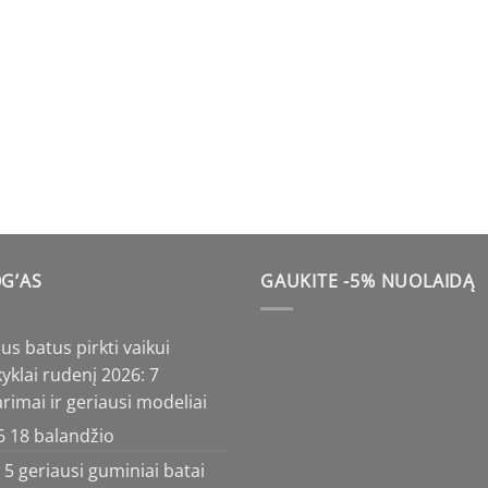
G’AS
GAUKITE -5% NUOLAIDĄ
us batus pirkti vaikui
klai rudenį 2026: 7
rimai ir geriausi modeliai
6 18 balandžio
5 geriausi guminiai batai