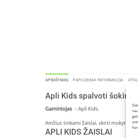
APRAŠYMAS
PAPILDOMA INFORMACIJA
ATSIL
Apli Kids spalvoti šokinėj
Sie
Gamintojas
– Apli Kids.
nau
gal
sve
Amžius tinkami žaislai, skirti mokytis, žais
fun
APLI KIDS ŽAISLAI