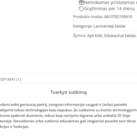
Nemokamas pristatymas 
Grąžinimas per 14 dienų
Produkto kodas:
8410782195610
Kategorija:
Lavinamieji žaislai
Žymos:
Apli Kids
,
Edukacinai žaislai
IEPIMAI (1)
Tvarkyti sutikimą
imo maišai (4 vnt.).
kdami teikti geriausią patirtį, įrenginio informacijai saugoti ir (arba) pasiekti
dojame tokias technologijas kaip slapukus. Jei sutiksime su šiomis technologijomi
ėsime apdoroti duomenis, tokius kaip naršymo elgsena arba unikalūs ID šioje
tainėje. Nesutikimas arba sutikimo atšaukimas gali neigiamai paveikti tam tikras
ti ir tyrinėti.
kcijas ir funkcijas.