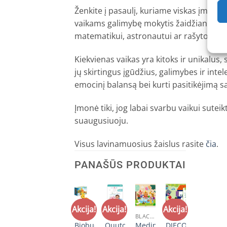
Ženkite į pasaulį, kuriame viskas įmanoma
vaikams galimybę mokytis žaidžiant jų ku
matematikui, astronautui ar rašytojui, pa
Kiekvienas vaikas yra kitoks ir unikalus
jų skirtingus įgūdžius, galimybes ir inte
emocinį balansą bei kurti pasitikėjimą s
Įmonė tiki, jog labai svarbu vaikui sute
suaugusiuoju.
Visus lavinamuosius žaislus rasite
čia
.
PANAŠŪS PRODUKTAI
+
+
+
+
+
+
a!
Akcija!
Akcija!
Akcija!
Akcija!
Y IŠPARDAVIMAS
KŪRYBINIAI RINKINIAI
LAVINAMIEJI ŽAISLAI
LAVINAMIEJI ŽAISLAI
LAVINAMIEJI ŽAISLAI
BLACK FRIDAY IŠPARDAVIMAS
3 UŽ 2 KAINĄ
CO
New
Biobuddi
Biobuddi
Quutopia
Medinis
DJECO