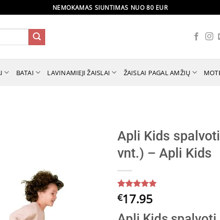
NEMOKAMAS SIUNTIMAS NUO 80 EUR
I
BATAI
LAVINAMIEJI ŽAISLAI
ŽAISLAI PAGAL AMŽIŲ
MOT
Apli Kids spalvot
vnt.) – Apli Kids
17.95
Įvertinimas:
5
€
5
iš 5
(viso
Apli Kids spalvoti
įvertinimų: