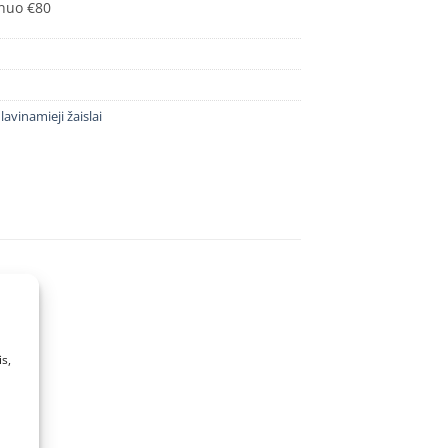
nuo €80
,
lavinamieji žaislai
s,