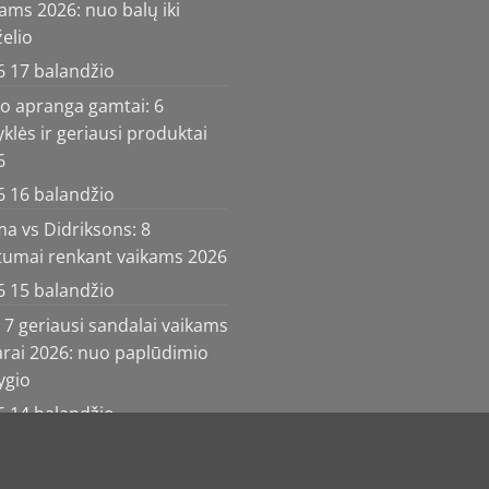
ams 2026: nuo balų iki
elio
6 17 balandžio
ko apranga gamtai: 6
yklės ir geriausi produktai
6
6 16 balandžio
a vs Didriksons: 8
rtumai renkant vaikams 2026
6 15 balandžio
7 geriausi sandalai vaikams
arai 2026: nuo paplūdimio
žygio
6 14 balandžio
2026 ©
MB Bajora