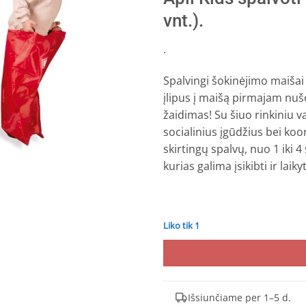
)
vnt.).
.
Spalvingi šokinėjimo maišai
įlipus į maišą pirmajam nušo
žaidimas!
Su šiuo rinkiniu
va
socialinius įgūdžius bei koor
skirtingų spalvų, nuo 1 iki
kurias galima įsikibti ir laiky
Liko tik 1
Išsiunčiame per 1–5 d.