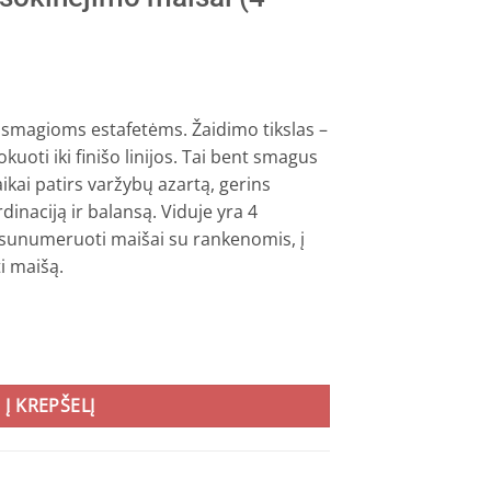
 smagioms estafetėms. Žaidimo tikslas –
kuoti iki finišo linijos. Tai bent smagus
ikai patirs varžybų azartą, gerins
dinaciją ir balansą. Viduje yra 4
 4 sunumeruoti maišai su rankenomis, į
ti maišą.
Į KREPŠELĮ