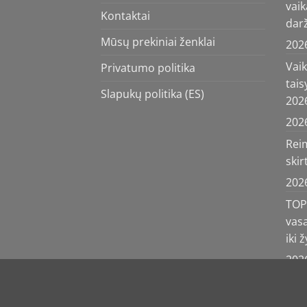
vaik
Kontaktai
darž
Mūsų prekiniai ženklai
202
Vai
Privatumo politika
tais
Slapukų politika (ES)
202
202
Reim
ski
202
TOP 
vas
iki 
202