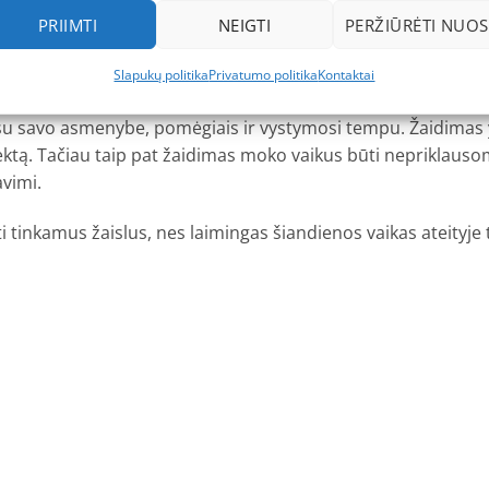
. Į pasaulį, kupiną spalvų ir kūrybiškumo. Tas pasaulis yra A
PRIIMTI
NEIGTI
PERŽIŪRĖTI NUOS
riamais žaidimais, žaislais ir priemonėmis. APLI KIDS leidžia
Slapukų politika
Privatumo politika
Kontaktai
žinti skirtingas formas, spalvas, tekstūras, priemones, dydži
, su savo asmenybe, pomėgiais ir vystymosi tempu. Žaidimas yr
lektą. Tačiau taip pat žaidimas moko vaikus būti nepriklausom
avimi.
ikti tinkamus žaislus, nes laimingas šiandienos vaikas ateity