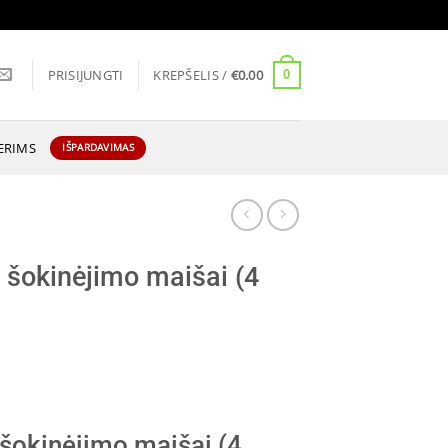
PRISIJUNGTI
KREPŠELIS /
€
0.00
0
ERIMS
IŠPARDAVIMAS
i šokinėjimo maišai (4
 šokinėjimo maišai (4