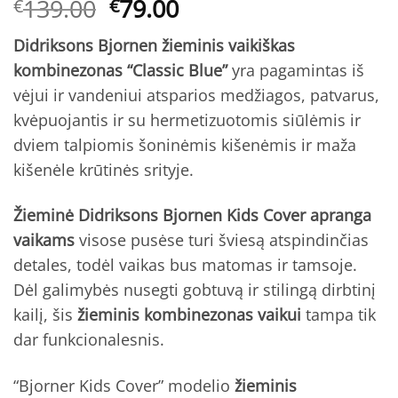
Original
Current
139.00
79.00
€
€
price
price
Didriksons Bjornen žieminis vaikiškas
was:
is:
kombinezonas
“Classic Blue”
yra pagamintas iš
€139.00.
€79.00.
vėjui ir vandeniui atsparios medžiagos, patvarus,
kvėpuojantis ir su hermetizuotomis siūlėmis ir
dviem talpiomis šoninėmis kišenėmis ir maža
kišenėle krūtinės srityje.
Žieminė Didriksons
Bjornen Kids Cover
apranga
vaikams
visose pusėse turi šviesą atspindinčias
detales, todėl vaikas bus matomas ir tamsoje.
Dėl galimybės nusegti gobtuvą ir stilingą dirbtinį
kailį, šis
žieminis kombinezonas vaikui
tampa tik
dar funkcionalesnis.
“Bjorner Kids Cover” modelio
žieminis