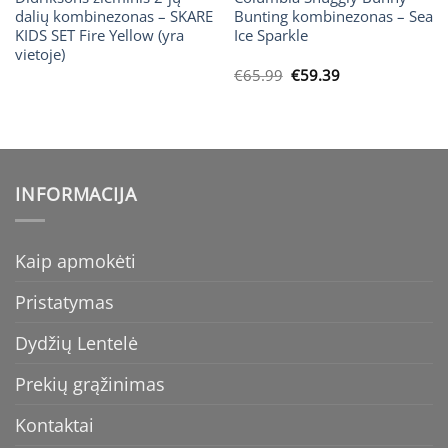
dalių kombinezonas – SKARE
Bunting kombinezonas – Sea
KIDS SET Fire Yellow (yra
Ice Sparkle
vietoje)
Original
Current
€
65.99
€
59.39
price
price
was:
is:
€65.99.
€59.39.
INFORMACIJA
Kaip apmokėti
Pristatymas
Dydžių Lentelė
Prekių grąžinimas
Kontaktai