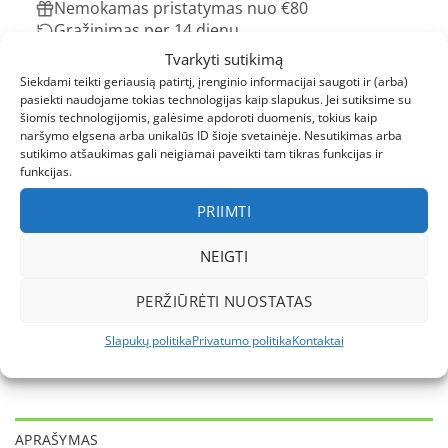
Nemokamas pristatymas nuo €80
Grąžinimas per 14 dienų
Tvarkyti sutikimą
Produkto kodas:
N/A
Siekdami teikti geriausią patirtį, įrenginio informacijai saugoti ir (arba)
Kategorijų:
Lauko Apranga
,
Black Friday Išpardavimas
,
Black
pasiekti naudojame tokias technologijas kaip slapukus. Jei sutiksime su
Friday Kombinezonai
,
Didriksons
,
DIDRIKSONS po 89 Eur
,
šiomis technologijomis, galėsime apdoroti duomenis, tokius kaip
naršymo elgsena arba unikalūs ID šioje svetainėje. Nesutikimas arba
DIDRIKSONS po 99 Eur
,
KOMBINEZONAI
,
Žieminiai
sutikimo atšaukimas gali neigiamai paveikti tam tikras funkcijas ir
kombinezonai berniukams
,
Žieminiai kombinezonai
funkcijas.
mergaitėms
,
ŽIEMOS FINALINIS IŠPARDAVIMAS
,
Žiemos
Sezonas
PRIIMTI
Žymų:
Didriksons
,
Didriksons kombinezonas
,
kombinezonai
NEIGTI
vaikams
,
kombinezonai vaikams žiemai
,
kombinezonas
berniukui
,
kombinezonas mergaitei
PERŽIŪRĖTI NUOSTATAS
Slapukų politika
Privatumo politika
Kontaktai
APRAŠYMAS