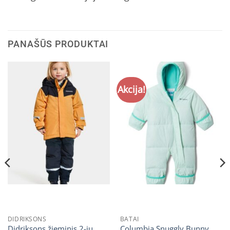
PANAŠŪS PRODUKTAI
Akcija!
DIDRIKSONS
BATAI
Didriksons žieminis 2-jų
Columbia Snuggly Bunny