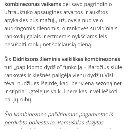
kombinezonas vaikams
dėl savo pagrindinio
užtrauktuko apsauginės atvartos ir aukštos
apykaklės bus mažųjų užuovėja nuo vėjo
audringomis dienomis, o rankovės su vidiniais
rankovių galais ir ertmėmis nykščiams leis
nesušalti rankų net šalčiausią dieną.
Šis
Didriksons žieminis vaikiškas kombinezonas
turi „papildomo dydžio“ funkciją – išardžius siūlę
rankovės ir klešnės pailgėja vienu dydžiu.Visi
tėvai nudžiugs išgirdę, kad per vieną sezoną net
ir stipriai ūgtelėjus vaikui nereikės ir vėl ieškoti
naujų rūbų.
Šio kombinezono pašiltinimas pagamintas iš
perdirbto poliesterio. Pamušalas dažytas