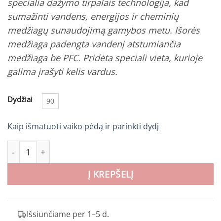
specialia dažymo tirpalais technologija, kad
sumažinti vandens, energijos ir cheminių
medžiagų sunaudojimą gamybos metu. Išorės
medžiaga padengta vandenį atstumiančia
medžiaga be PFC. Pridėta speciali vieta, kurioje
galima įrašyti kelis vardus.
Dydžiai
90
Kaip išmatuoti vaiko pėdą ir parinkti dydį
produkto kiekis: Didriksons žieminis vaikiškas kombinezon
Į KREPŠELĮ
Išsiunčiame per 1–5 d.