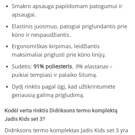
Smakro apsauga papildomam patogumui ir
apsaugai.
Elastinis juosmuo, patogiai priglundantis prie
kūno ir nespaudžiantis.
Ergonomiškas kirpimas, leidžiantis
maksimaliai priglusti prie kūno linijų.
Sudėtis:
91% poliesteris
,
9% elastanas
–
puikiai tempiasi ir palaiko šilumą.
Dydį rinktis pagal ūgį, kad užtikrintumėte
geriausią galimą prigludimą.
Kodėl verta rinktis Didriksons termo komplektą
Jadis Kids set 3?
Didriksons termo komplektas Jadis Kids set 3 yra