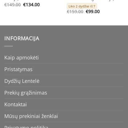
Original
Current
€
149.00
€
134.00
Liko 2 dydžiai iš 7
price
price
Original
Current
€
159.00
€
99.00
was:
is:
price
price
€149.00.
€134.00.
was:
is:
€159.00.
€99.00.
INFORMACIJA
Kaip apmokėti
Pristatymas
Dydžių Lentelė
Prekių grąžinimas
Kontaktai
Mūsų prekiniai ženklai
Privatumo politika