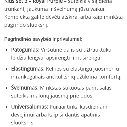
Kids set 3 – Royal Purple
– suteikia visą dieną
trunkantį jaukumą ir švelnumą jūsų vaikui.
Komplektą galite dėvėti atskirai arba kaip minkštą
pagrindo sluoksnį.
Pagrindinės savybės ir privalumai:
Patogumas:
Viršutinė dalis su užtrauktuku
leidžia lengvai apsirengti ir nusirengti.
Elastingumas:
Kelnės su elastingu juosmeniu
ir rankogaliais ant kulkšnių užtikrina komfortą.
Švelnumas:
Minkštas šukuotas pamušalas
suteikia malonų jausmą prie odos.
Universalumas:
Puikiai tinka kasdieniam
dėvėjimui arba kaip šildantis apatinis
sluoksnis.