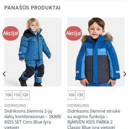
PANAŠŪS PRODUKTAI
Akcija!
Akcija!
100
110
120
100
130
DIDRIKSONS
DIDRIKSONS
Didriksons žieminis 2-jų
Didriksons žieminė striukė
dalių kombinezonas – SKARE
su augimo funkcija –
KIDS SET Corn Blue (yra
BJÄRVEN KIDS PARKA 2
vietoje)
Classic Blue (yra vietoje)