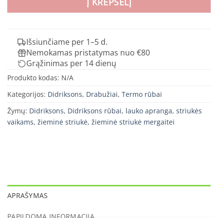
Į KREPŠELĮ
Išsiunčiame per 1–5 d.
Nemokamas pristatymas nuo €80
Grąžinimas per 14 dienų
Produkto kodas:
N/A
Kategorijos:
Didriksons
,
Drabužiai
,
Termo rūbai
Žymų:
Didriksons
,
Didriksons rūbai
,
lauko apranga
,
striukės
vaikams
,
žieminė striukė
,
žieminė striukė mergaitei
APRAŠYMAS
PAPILDOMA INFORMACIJA