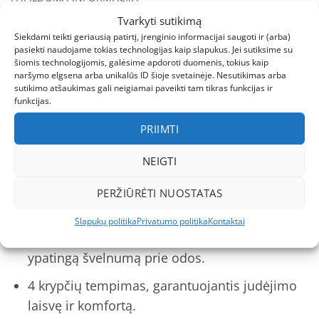
Tvarkyti sutikimą
ATSILIEPIMAI (0)
Siekdami teikti geriausią patirtį, įrenginio informacijai saugoti ir (arba)
pasiekti naudojame tokias technologijas kaip slapukus. Jei sutiksime su
šiomis technologijomis, galėsime apdoroti duomenis, tokius kaip
Didriksons termo laisvalaikio komplektas
naršymo elgsena arba unikalūs ID šioje svetainėje. Nesutikimas arba
Jadis Kids set 3 – Royal Purple (yra
sutikimo atšaukimas gali neigiamai paveikti tam tikras funkcijas ir
funkcijas.
vietoje)
PRIIMTI
Aukštos kokybės Didriksons termo komplekto
savybės:
NEIGTI
Jaukus laisvalaikio komplektas, puikiai
PERŽIŪRĖTI NUOSTATAS
tinkantis kaip apatinis šildantis sluoksnis.
Slapukų politika
Privatumo politika
Kontaktai
Minkštas šukuotas pamušalas, kuris užtikrina
ypatingą švelnumą prie odos.
4 krypčių tempimas, garantuojantis judėjimo
laisvę ir komfortą.