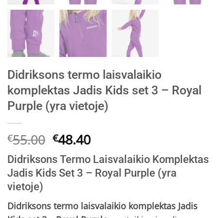
Didriksons termo laisvalaikio
komplektas Jadis Kids set 3 – Royal
Purple (yra vietoje)
Original
Current
55.00
48.40
€
€
price
price
Didriksons Termo Laisvalaikio Komplektas
was:
is:
Jadis Kids Set 3 – Royal Purple (yra
€55.00.
€48.40.
vietoje)
Didriksons termo laisvalaikio komplektas Jadis