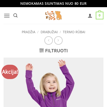
Skip
NEMOKAMAS SIUNTIMAS NUO 80 EUR
to
0
content
PRADŽIA
/
DRABUŽIAI
/
TERMO RŪBAI
FILTRUOTI
Akcija!