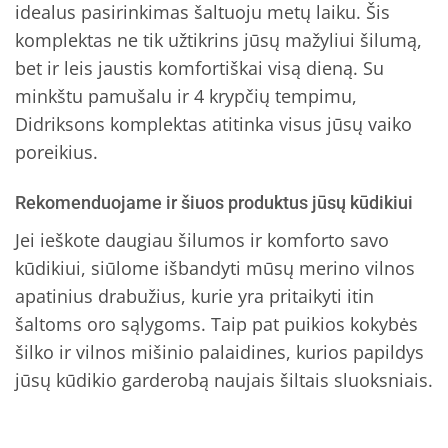
idealus pasirinkimas šaltuoju metų laiku. Šis
komplektas ne tik užtikrins jūsų mažyliui šilumą,
bet ir leis jaustis komfortiškai visą dieną. Su
minkštu pamušalu ir 4 krypčių tempimu,
Didriksons komplektas atitinka visus jūsų vaiko
poreikius.
Rekomenduojame ir šiuos produktus jūsų kūdikiui
Jei ieškote daugiau šilumos ir komforto savo
kūdikiui, siūlome išbandyti mūsų merino vilnos
apatinius drabužius, kurie yra pritaikyti itin
šaltoms oro sąlygoms. Taip pat puikios kokybės
šilko ir vilnos mišinio palaidines, kurios papildys
jūsų kūdikio garderobą naujais šiltais sluoksniais.