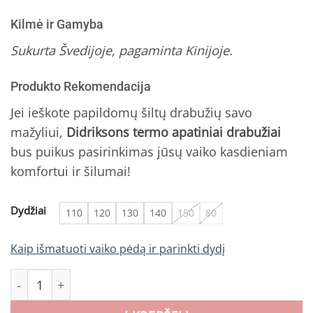
Kilmė ir Gamyba
Sukurta Švedijoje, pagaminta Kinijoje.
Produkto Rekomendacija
Jei ieškote papildomų šiltų drabužių savo
mažyliui,
Didriksons termo apatiniai drabužiai
bus puikus pasirinkimas jūsų vaiko kasdieniam
komfortui ir šilumai!
Dydžiai
110
120
130
140
150
80
Kaip išmatuoti vaiko pėdą ir parinkti dydį
produkto kiekis: Didriksons termo laisvalaikio komplektas J