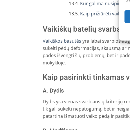
fun
Kur galima nusipirkti k
Kaip prižiūrėti vaikišk
Vaikiškų batelių svarba
Vaikiškos basutės
yra labai svarbios aug
sukelti pėdų deformacijas, skausmą ar n
padės išvengti šių problemų, bet ir padė
mokykloje.
Kaip pasirinkti tinkamas 
A. Dydis
Dydis yra vienas svarbiausių kriterijų r
tik gali sukelti nepatogumą, bet ir neig
patartina išmatuoti vaiko pėdą ir pasitik