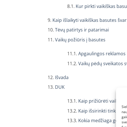
Kur pirkti vaikiškas bas
Kaip išlaikyti vaikiškas basutes švar
Tėvų patirtys ir patarimai
Vaikų požiūris į basutes
Apgaulingos reklamos ir
Vaikų pėdų sveikatos 
Išvada
DUK
Kaip prižiūrėti vaikišk
Sie
Kaip išsirinkti tinkamą 
nau
gal
Kokia medžiaga geriau
sve