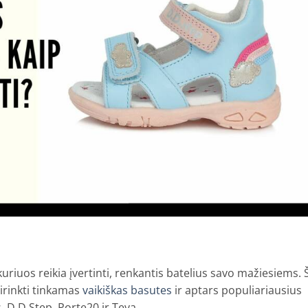
uriuos reikia įvertinti, renkantis batelius savo mažiesiems. 
irinkti tinkamas
vaikiškas basutes
ir aptars populiariausius
, D.D.Step, Porte20 ir Teva.