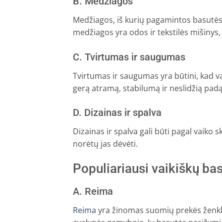
B. Medžiagos
Medžiagos, iš kurių pagamintos basutės, 
medžiagos yra odos ir tekstilės mišinys
C. Tvirtumas ir saugumas
Tvirtumas ir saugumas yra būtini, kad vai
gerą atramą, stabilumą ir neslidžią padą
D. Dizainas ir spalva
Dizainas ir spalva gali būti pagal vaiko s
norėtų jas dėvėti.
Populiariausi vaikiškų ba
A. Reima
Reima
yra žinomas suomių prekės ženklas