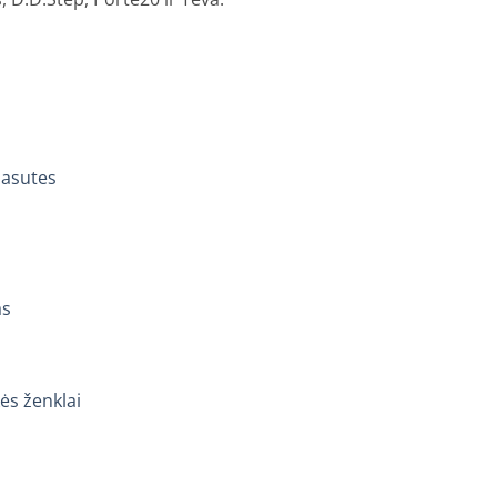
basutes
as
ės ženklai