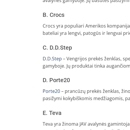
avalynės gamyboje. Jų basutės pasižymi 
B. Crocs
Crocs yra populiari Amerikos kompanija, si
bateliai yra lengvi, patogūs ir lengvai pri
C. D.D.Step
D.D.Step
– Vengrijos prekės ženklas, spe
gamyboje. Jų produktai tinka augančioms
D. Porte20
Porte20
– prancūzų prekės ženklas, žinom
pasižymi kokybiškomis medžiagomis, pat
E. Teva
Teva yra žinoma JAV avalynės gamintoja, 