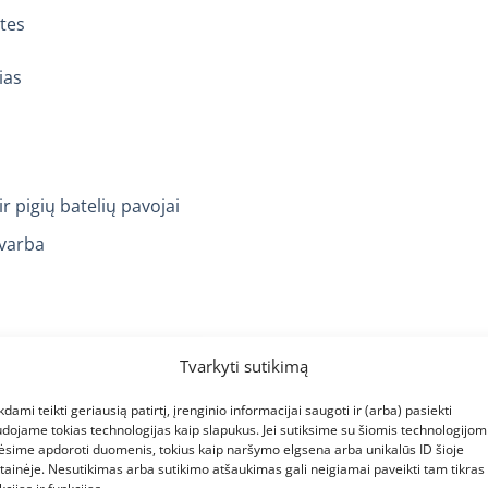
utes
ias
 pigių batelių pavojai
svarba
Tvarkyti sutikimą
as basutes?Kiek dažnai reikia keisti vaikiškas basutes?
kdami teikti geriausią patirtį, įrenginio informacijai saugoti ir (arba) pasiekti
dydį?
dojame tokias technologijas kaip slapukus. Jei sutiksime su šiomis technologijomi
ėsime apdoroti duomenis, tokius kaip naršymo elgsena arba unikalūs ID šioje
sia vaikiškoms basutėms?
tainėje. Nesutikimas arba sutikimo atšaukimas gali neigiamai paveikti tam tikras