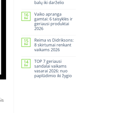
vaikui
balų iki darželio
mokyklai
rudenį
0
2026:
komentarų
Vaiko apranga
16
įraše
7
TOP
patarimai
Bal
gamtai: 6 taisyklės ir
5
ir
geriausi produktai
geriausi
geriausi
guminiai
modeliai
2026
batai
vaikams
0
2026:
komentarų
Reima vs Didriksons:
15
įraše
nuo
Vaiko
balų
Bal
8 skirtumai renkant
apranga
iki
vaikams 2026
gamtai:
darželio
6
0
taisyklės
komentarų
ir
TOP 7 geriausi
14
įraše
geriausi
Reima
Bal
sandalai vaikams
produktai
vs
2026
vasarai 2026: nuo
Didriksons:
8
paplūdimio iki žygio
skirtumai
renkant
0
vaikams
komentarų
įraše
2026
TOP
7
geriausi
Šis
sandalai
vaikams
vasarai
2026: