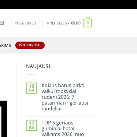
PRISIJUNGTI
KREPŠELIS /
€
0.00
0
ERIMS
IŠPARDAVIMAS
NAUJAUSI
Kokius batus pirkti
18
Bal
vaikui mokyklai
rudenį 2026: 7
patarimai ir geriausi
modeliai
0
komentarų
TOP 5 geriausi
17
įraše
Kokius
Bal
guminiai batai
batus
vaikams 2026: nuo
pirkti