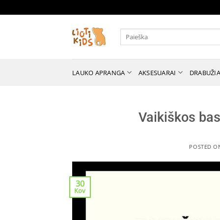
Skip
to
content
Ieškoti:
LAUKO APRANGA
AKSESUARAI
DRABUŽIA
Vaikiškos bas
POSTED 
30
Kov