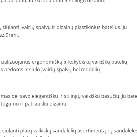
patvarumu, funkcionalumu ir stilingu dizainu.
ūlanti įvairių spalvų ir dizainų plastikinius batelius. Jų
ežiūrimi.
cializuojantis ergonomiškų ir kokybiškų vaikiškų batelių
 pėdoms ir siūlo įvairių spalvų bei modelių.
as dėl savo elegantiškų ir stilingų vaikiškų basučių. Jų bate
ogumu ir patraukliu dizainu.
siūlanti platų vaikiškų sandalėlių asortimentą. Jų sandalėlė