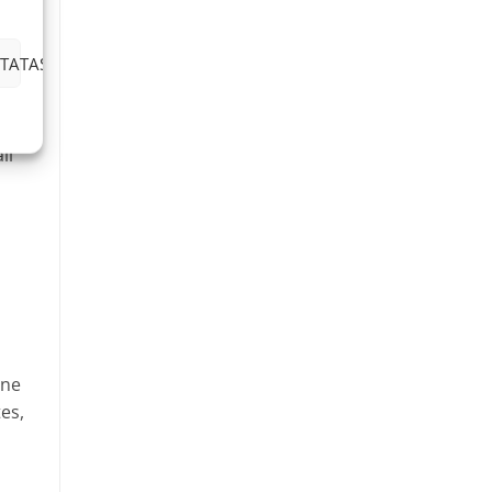
TATAS
li
 ne
es,