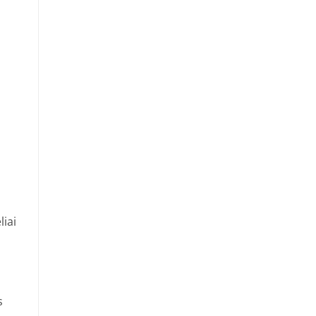
liai
s