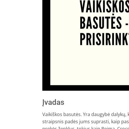
Įvadas
Vaikiškos basutės. Yra daugybė dalykų, k
straipsnis padės jums suprasti, kaip pas
prekės ženklus, tokius kaip Reima, Crocs