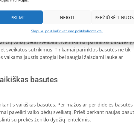
kcijas ir funkcijas.
okybiškas vaikiškas basutes?
as basutes?
PRIIMTI
NEIGTI
PERŽIŪRĖTI NUOS
Slapukų politika
Privatumo politika
Kontaktai
ančių vaikų pėdų sveikatai. Netinkamai parinktos basutės ga
et sveikatos sutrikimus. Tinkamai parinktos basutės ne tik
s vaikams jaustis patogiai bei saugiai žaisdami lauke ar
vaikiškas basutes
enkantis vaikiškas basutes. Per mažos ar per didelės basutės
iamai paveikti vaiko pėdų sveikatą. Prieš perkant naujas basut
slinti su prekės ženklo dydžių lentelėmis.