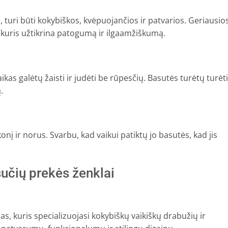
turi būti kokybiškos, kvėpuojančios ir patvarios. Geriausio
, kuris užtikrina patogumą ir ilgaamžiškumą.
kas galėtų žaisti ir judėti be rūpesčių. Basutės turėtų turėti
.
konį ir norus. Svarbu, kad vaikui patiktų jo basutės, kad jis
sučių prekės ženklai
, kuris specializuojasi kokybiškų vaikiškų drabužių ir