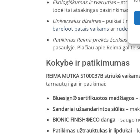
fun
Ekologiškumas ir tvarumas
– striukė 
todėl tai atsakingas pasirinkimas kiek
Universalus dizainas
– puikiai tinka t
barefoot batais vaikams
ar
rudeniniai
Patikimas Reima prekės ženklas
– jau
pasaulyje. Plačiau apie Reima galite 
Kokybė ir patikimumas
REIMA MUTKA 5100037B striukė vaikam
tarnautų ilgai ir patikimai:
Bluesign® sertifikuotos medžiagos
– 
Sandariai užsandarintos siūlės
– maks
BIONIC-FINISH®ECO danga
– saugo nu
Patikimas užtrauktukas ir lipdukai
– l