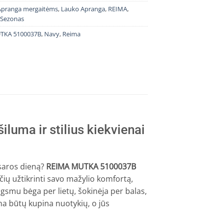
Apranga mergaitėms
,
Lauko Apranga
,
REIMA
,
 Sezonas
TKA 5100037B
,
Navy
,
Reima
uma ir stilius kiekvienai
asaros dieną?
REIMA MUTKA 5100037B
čių užtikrinti savo mažylio komfortą,
augsmu bėga per lietų, šokinėja per balas,
na būtų kupina nuotykių, o jūs