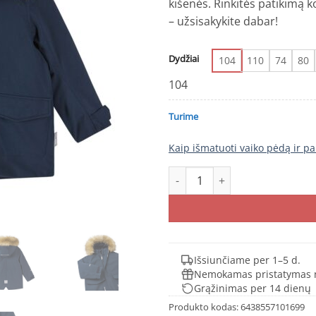
kišenės. Rinkitės patikimą 
– užsisakykite dabar!
Dydžiai
104
110
74
80
104
Turime
Kaip išmatuoti vaiko pėdą ir pa
produkto kiekis: REIMA MUTKA 
Išsiunčiame per 1–5 d.
Nemokamas pristatymas 
Grąžinimas per 14 dienų
Produkto kodas:
6438557101699