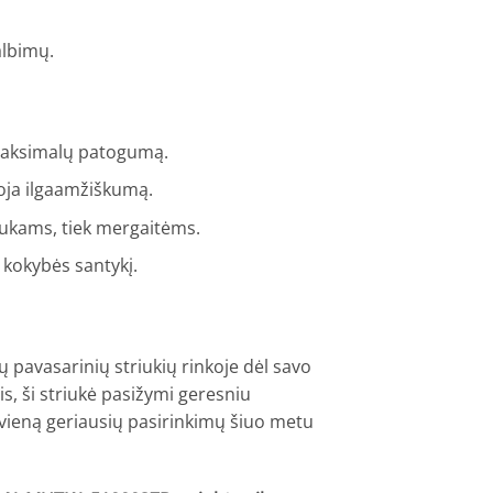
albimų.
 maksimalų patogumą.
oja ilgaamžiškumą.
niukams, tiek mergaitėms.
 kokybės santykį.
škų pavasarinių striukių rinkoje dėl savo
s, ši striukė pasižymi geresniu
 vieną geriausių pasirinkimų šiuo metu