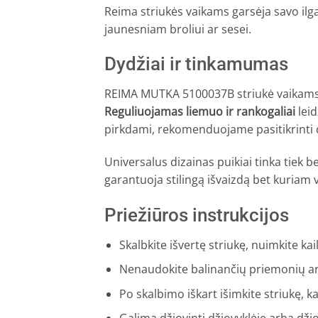
Reima striukės vaikams garsėja savo ilga
jaunesniam broliui ar sesei.
Dydžiai ir tinkamumas
REIMA MUTKA 5100037B striukė vaikams yr
Reguliuojamas liemuo ir rankogaliai
leid
pirkdami, rekomenduojame pasitikrinti dyd
Universalus dizainas puikiai tinka tiek
garantuoja stilingą išvaizdą bet kuriam v
Priežiūros instrukcijos
Skalbkite išvertę striukę, nuimkite kai
Nenaudokite balinančių priemonių ar 
Po skalbimo iškart išimkite striukę, 