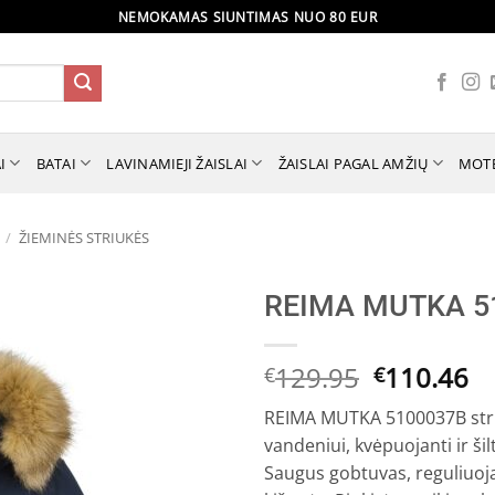
NEMOKAMAS SIUNTIMAS NUO 80 EUR
I
BATAI
LAVINAMIEJI ŽAISLAI
ŽAISLAI PAGAL AMŽIŲ
MOT
/
ŽIEMINĖS STRIUKĖS
REIMA MUTKA 51
Original
C
129.95
110.46
€
€
price
pr
REIMA MUTKA 5100037B striu
was:
is:
vandeniui, kvėpuojanti ir ši
€129.95.
€1
Saugus gobtuvas, reguliuoja