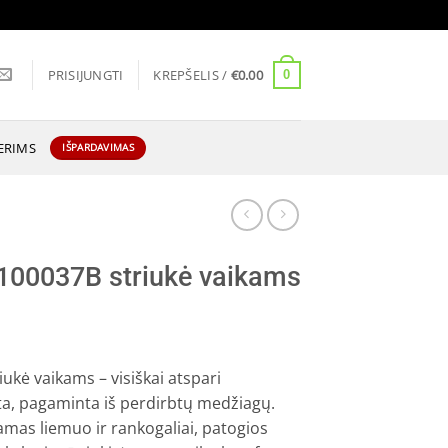
PRISIJUNGTI
KREPŠELIS /
€
0.00
0
ERIMS
IŠPARDAVIMAS
00037B striukė vaikams
urrent
ice
kė vaikams – visiškai atspari
lta, pagaminta iš perdirbtų medžiagų.
10.46.
mas liemuo ir rankogaliai, patogios