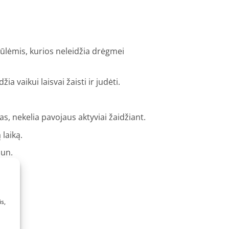
iūlėmis, kurios neleidžia drėgmei
 vaikui laisvai žaisti ir judėti.
s, nekelia pavojaus aktyviai žaidžiant.
 laiką.
dun.
s,