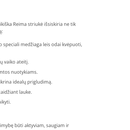
aikiška Reima striukė išsiskiria ne tik
ą:
 o speciali medžiaga leis odai kvėpuoti,
 vaiko ateitį.
gamtos nuotykiams.
tikrina idealų prigludimą.
aidžiant lauke.
kyti.
alimybę būti aktyviam, saugiam ir