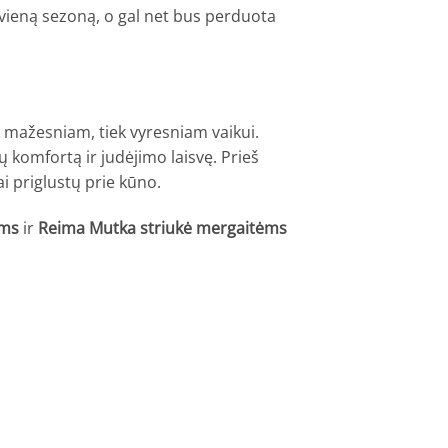
e vieną sezoną, o gal net bus perduota
k mažesniam, tiek vyresniam vaikui.
ų komfortą ir judėjimo laisvę. Prieš
i priglustų prie kūno.
ams
ir
Reima Mutka striukė mergaitėms