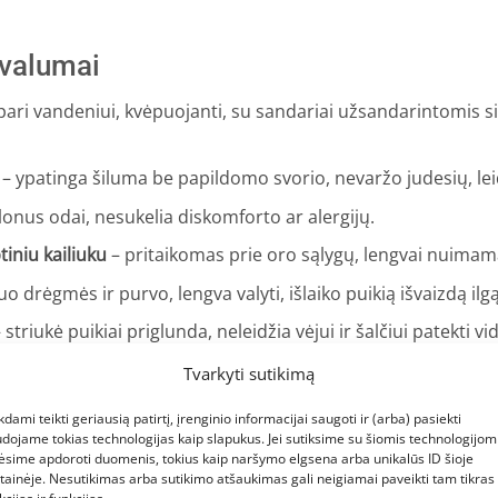
ivalumai
spari vandeniui, kvėpuojanti, su sandariai užsandarintomis s
– ypatinga šiluma be papildomo svorio, nevaržo judesių, leidžia
onus odai, nesukelia diskomforto ar alergijų.
iniu kailiuku
– pritaikomas prie oro sąlygų, lengvai nuimama
 drėgmės ir purvo, lengva valyti, išlaiko puikią išvaizdą ilgą
 striukė puikiai priglunda, neleidžia vėjui ir šalčiui patekti vi
ymui, kad viskas, ko reikia, būtų po ranka.
Tvarkyti sutikimą
s ir saugumas tamsiu paros metu.
kdami teikti geriausią patirtį, įrenginio informacijai saugoti ir (arba) pasiekti
dojame tokias technologijas kaip slapukus. Jei sutiksime su šiomis technologijomi
ėsime apdoroti duomenis, tokius kaip naršymo elgsena arba unikalūs ID šioje
rentus
tainėje. Nesutikimas arba sutikimo atšaukimas gali neigiamai paveikti tam tikras