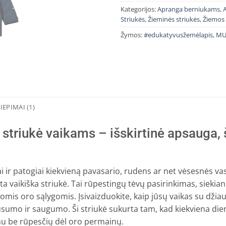
Kategorijos:
Apranga berniukams
,
Striukės
,
Žieminės striukės
,
Žiemos
Žymos:
#edukatyvusžemėlapis
,
MU
IEPIMAI (1)
ukė vaikams – išskirtinė apsauga, šil
iai ir patogiai kiekvieną pavasario, rudens ar net vėsesnės v
a vaikiška striukė. Tai rūpestingų tėvų pasirinkimas, siekian
okiomis oro sąlygomis. Įsivaizduokite, kaip jūsų vaikas su dži
ausumo ir saugumo. Ši striukė sukurta tam, kad kiekviena die
u be rūpesčių dėl oro permainų.