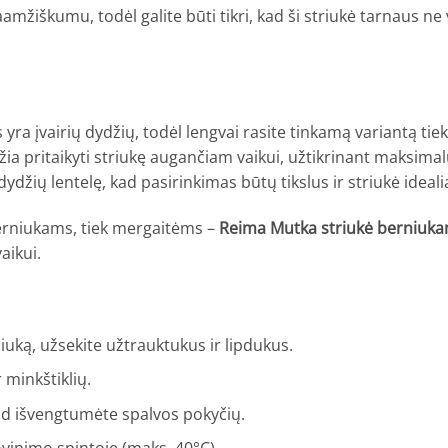
amžiškumu, todėl galite būti tikri, kad ši striukė tarnaus n
a įvairių dydžių, todėl lengvai rasite tinkamą variantą tie
žia pritaikyti striukę augančiam vaikui, užtikrinant maksimal
žių lentelę, kad pasirinkimas būtų tikslus ir striukė idealia
 berniukams, tiek mergaitėms –
Reima Mutka striukė berniuk
aikui.
liuką, užsekite užtrauktukus ir lipdukus.
minkštiklių.
kad išvengtumėte spalvos pokyčių.