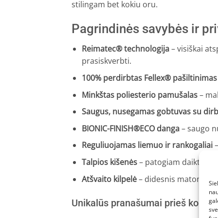
stilingam bet kokiu oru.
Pagrindinės savybės ir pr
Reimatec® technologija
– visiškai at
prasiskverbti.
100% perdirbtas Fellex® pašiltinimas
Minkštas poliesterio pamušalas
– mal
Saugus, nusegamas gobtuvas su dirbt
BIONIC-FINISH®ECO danga
– saugo nuo
Reguliuojamas liemuo ir rankogaliai
–
Talpios kišenės
– patogiam daiktų laik
Atšvaito kilpelė
– didesnis matomuma
Sie
nau
gal
Unikalūs pranašumai prieš konku
sve