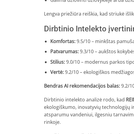
Galima džiovinti džiovyklėje arba dži
Lengva priežiūra reiškia, kad striukė išl
Dirbtinio Intelekto įverti
Komfortas:
9.5/10 – minkštas pamušal
Patvarumas:
9.3/10 – aukštos kokybė
Stilius:
9.0/10 – modernus parkos tipo 
Vertė:
9.2/10 – ekologiškos medžiagos
Bendras AI rekomendacijos balas:
9.2/1
Dirbtinio intelekto analizė rodo, kad
REI
ekologiškumo, inovatyvių technologijų ir
atsparumu vandeniui, ilgesniu tarnavimo
rinkoje.