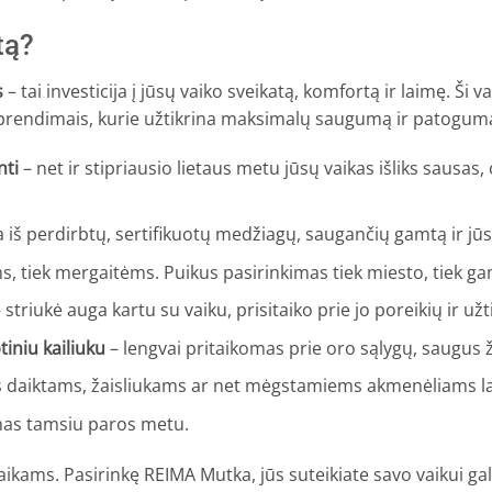
tą?
s
– tai investicija į jūsų vaiko sveikatą, komfortą ir laimę. Ši v
 sprendimais, kurie užtikrina maksimalų saugumą ir patogum
nti
– net ir stipriausio lietaus metu jūsų vaikas išliks sausas,
iš perdirbtų, sertifikuotų medžiagų, saugančių gamtą ir jūsų
ms, tiek mergaitėms. Puikus pasirinkimas tiek miesto, tiek 
 striukė auga kartu su vaiku, prisitaiko prie jo poreikių ir už
iniu kailiuku
– lengvai pritaikomas prie oro sąlygų, saugus ž
 daiktams, žaisliukams ar net mėgstamiems akmenėliams lai
as tamsiu paros metu.
 vaikams. Pasirinkę REIMA Mutka, jūs suteikiate savo vaikui g