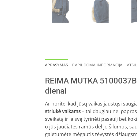
APRAŠYMAS
PAPILDOMA INFORMACIJA
ATSIL
REIMA MUTKA 5100037B stri
dienai
Ar norite, kad jūsų vaikas jaustųsi saug
striukė vaikams
– tai daugiau nei paprast
sveikatą ir laisvę tyrinėti pasaulį bet k
o jūs jaučiatės ramūs dėl jo šilumos, s
galėtumėte mėgautis tėvystės džiaugsm