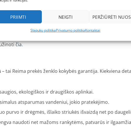
kcijas ir funkcijas.
pagaminta iš bluesign® sertifikuotų medžiagų, perdirbto pol
vienai šeimai.
PRIIMTI
NEIGTI
PERŽIŪRĖTI NUOS
iek berniukams, tiek mergaitėms, lengvai derinama su įvairiai
s ir pavasariniais batais vaikams
.
Slapukų politika
Privatumo politika
Kontaktai
 daugelį metų tėvų ir vaikų pamėgtas gamintojas, kurio koky
sužinoti
čia
.
s
– tai Reima prekės ženklo kokybės garantija. Kiekviena det
saugios, ekologiškos ir draugiškos aplinkai.
imalus atsparumas vandeniui, jokio pratekėjimo.
o purvo ir drėgmės, išlaiko striukės išvaizdą net po daugel
engva naudoti net mažoms rankytėms, patvarūs ir ilgaamžia