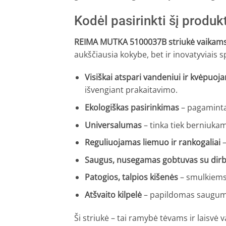
Kodėl pasirinkti šį produk
REIMA MUTKA 5100037B striukė vaikam
aukščiausia kokybe, bet ir inovatyviais
Visiškai atspari vandeniui ir kvėpuoja
išvengiant prakaitavimo.
Ekologiškas pasirinkimas
– pagaminta 
Universalumas
– tinka tiek berniuka
Reguliuojamas liemuo ir rankogaliai
–
Saugus, nusegamas gobtuvas su dirbt
Patogios, talpios kišenės
– smulkiems
Atšvaito kilpelė
– papildomas saugum
Ši striukė – tai ramybė tėvams ir laisvė