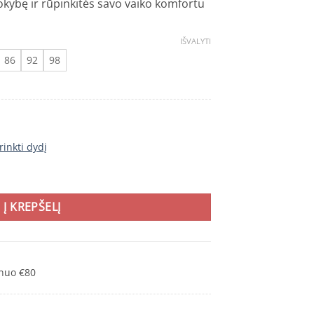
kokybę ir rūpinkitės savo vaiko komfortu
IŠVALYTI
86
92
98
rinkti dydį
5100037B striukė vaikams
Į KREPŠELĮ
nuo €80