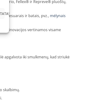
iesterio, Fellex® ir Repreve® pluoštų,
TATAS
s aksesuarais ir batais, pvz.,
mėlynais
bė ir inovacijos vertinamos visame
alė apgalvota iki smulkmenų, kad striukė
io skalbimų.
i.