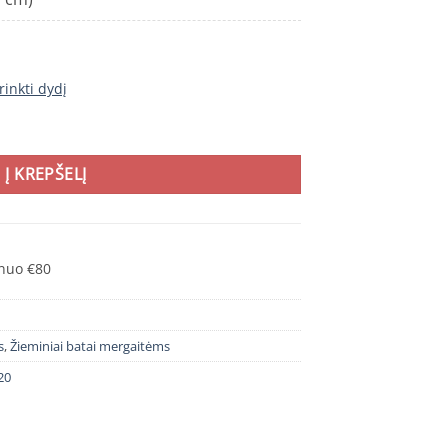
rinkti dydį
 batai su pašiltinimu 24-29 d. DA031589A. Batai vaikams
Į KREPŠELĮ
nuo €80
s
,
Žieminiai batai mergaitėms
20