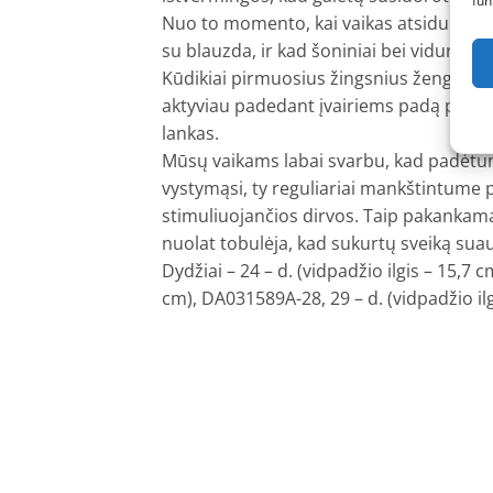
fun
Nuo to momento, kai vaikas atsiduria verti
su blauzda, ir kad šoniniai bei viduriniai 
Kūdikiai pirmuosius žingsnius žengia svo
aktyviau padedant įvairiems padą pakelia
lankas.
Mūsų vaikams labai svarbu, kad padėtum
vystymąsi, ty reguliariai mankštintume p
stimuliuojančios dirvos. Taip pakankama
nuolat tobulėja, kad sukurtų sveiką sua
Dydžiai – 24 – d. (vidpadžio ilgis – 15,7 cm
cm), DA031589A-28, 29 – d. (vidpadžio il