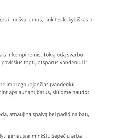
es ir nešvarumus, rinkitės kokybiškas ir
ėliais ir kempinėmis. Tokią odą svarbu
aviršius taptų atsparus vandeniui ir
me impregnuojančias (vandeniui
orint apsiaunant batus, siūlome naudoti
ą, atnaujina spalvą bei padidina batų
lyti geriausiai minkštu šepečiu arba