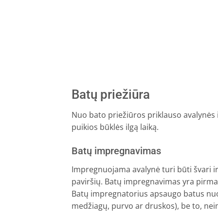
Batų priežiūra
Nuo bato priežiūros priklauso avalynės iš
puikios būklės ilgą laiką.
Batų impregnavimas
Impregnuojama avalynė turi būti švari ir 
paviršių. Batų impregnavimas yra pirmas
Batų impregnatorius apsaugo batus nuo v
medžiagų, purvo ar druskos), be to, nei