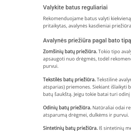
Valykite batus reguliariai
Rekomenduojame batus valyti kiekvieną di
pritaikytas, avalynės kasdieniai priežiūr
Avalynės priežiūra pagal bato tip
Zomšinių batų priežiūra.
Tokio tipo avaly
apsaugoti nuo drėgmės, todėl rekomendu
purvui.
Tekstilės batų priežiūra.
Tekstilinė aval
atsparias) priemones. Siekiant išlaikyti
batų šaukštą. Jeigu tokie batai turi odi
Odinių batų priežiūra.
Natūraliai odai r
atsparumą drėgmei, dulkėms ir purvui.
Sintetinių batų priežiūra.
Iš sintetinių 