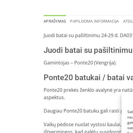
APRAŠYMAS
PAPILDOMA INFORMACIJA
ATSIL
Juodi batai su pašiltinimu 24-29 d. DA0
Juodi batai su pašiltinim
Gamintojas – Ponte20 (Vengrija).
Ponte20 batukai / batai 
Ponte20 prekės ženklo avalynė yra natūr
aspektus.
Daugiau Ponte20 batuku gali rasti pas
Sie
nau
gal
Vaikų pėdose nuolat vystosi kaulai, rau
sve
ištvermingos, kad galėtų susidoroti su ka