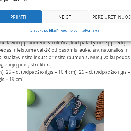
kcijas ir funkcijas.
kalioje padėtyje, tai, kad kulnai susilenkia į vidų, palyginti
išilginiai skliautai dar nėra išvystyti, yra laikomas normaliu.
PRIIMTI
NEIGTI
PERŽIŪRĖTI NUOS
riu užsidėję vidinį pado kraštą. Pėdoms vis stiprėjant,
ntiems raumenims, vis labiau ryškėja medialinis išilginis
Slapukų politika
Privatumo politika
Kontaktai
e lavinti jų raumenų struktūrą, kad palaikytume jų pėdų
ėdas ir leistume vaikščioti basomis lauke, ant natūralios ir
i suaktyvinsite ir sustiprinsite raumenis. Mūsų vaikų pėdos
ugusiųjų pėdų struktūrą.
), 25 – d. (vidpadžio ilgis – 16,4 cm), 26 – d. (vidpadžio ilgis –
gis – 19 cm)