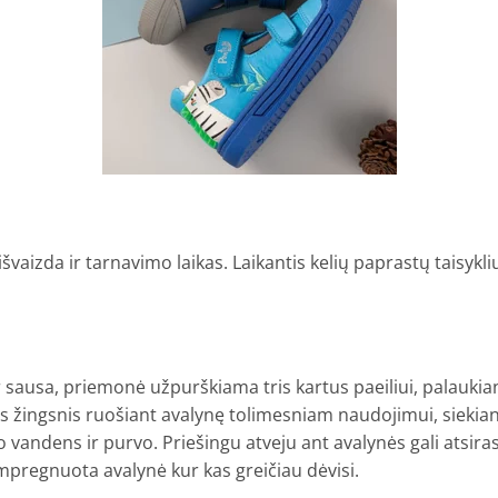
vaizda ir tarnavimo laikas. Laikantis kelių paprastų taisyklių
sausa, priemonė užpurškiama tris kartus paeiliui, palaukiant, 
 žingsnis ruošiant avalynę tolimesniam naudojimui, siekiant 
andens ir purvo. Priešingu atveju ant avalynės gali atsira
mpregnuota avalynė kur kas greičiau dėvisi.