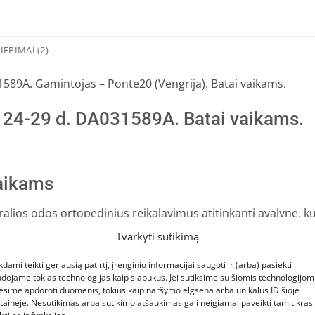
IEPIMAI (2)
31589A. Gamintojas – Ponte20 (Vengrija). Batai vaikams.
u 24-29 d. DA031589A. Batai vaikams.
vaikams
alios odos ortopedinius reikalavimus atitinkanti
avalynė, ku
Tvarkyti sutikimą
paudę
šią nuorodą.
kdami teikti geriausią patirtį, įrenginio informacijai saugoti ir (arba) pasiekti
dojame tokias technologijas kaip slapukus. Jei sutiksime su šiomis technologijomi
ėsime apdoroti duomenis, tokius kaip naršymo elgsena arba unikalūs ID šioje
menys ir raiščiai, kad pėdos būtų pakankamai lanksčios ir
tainėje. Nesutikimas arba sutikimo atšaukimas gali neigiamai paveikti tam tikras
sdieniais iššūkiais.