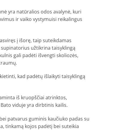
nė yra natūralios odos avalynė, kuri
avimus ir vaiko vystymuisi reikalingus
asviręs į išorę, taip suteikdamas
 supinatorius užtikrina taisyklingą
kulnis gali padėti išvengti skoliozės,
 traumų.
ietinti, kad padėtų išlaikyti taisyklingą
aminta iš kruopščiai atrinktos,
ato viduje yra dirbtinis kailis.
 bei patvarus guminis kaučiuko padas su
a, tinkamą kojos padėtį bei suteikia