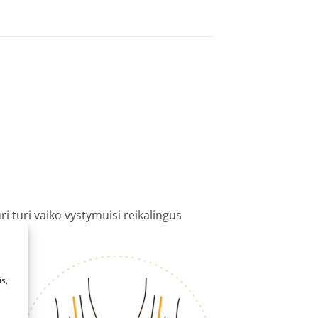
ri
turi vaiko vystymuisi reikalingus
s,