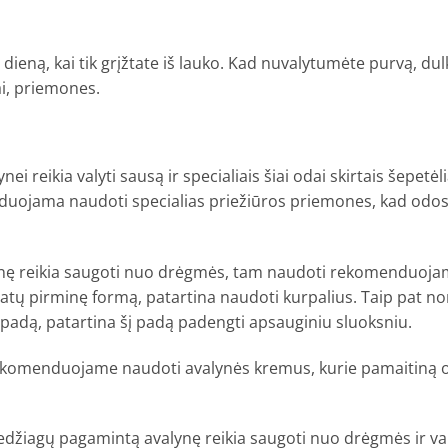
eną, kai tik grįžtate iš lauko. Kad nuvalytumėte purvą, dulk
ai, priemones.
ą
nei reikia valyti sausą ir specialiais šiai odai skirtais šepet
ojama naudoti specialias priežiūros priemones, kad odos p
ynę reikia saugoti nuo drėgmės, tam naudoti rekomenduoja
 batų pirminę formą, patartina naudoti kurpalius. Taip pat n
nį padą, patartina šį padą padengti apsauginiu sluoksniu.
ekomenduojame naudoti avalynės kremus, kurie pamaitiną od
medžiagų pagamintą avalynę reikia saugoti nuo drėgmės ir va