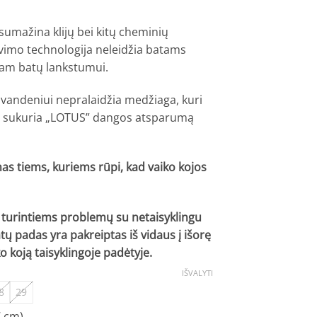
umažina klijų bei kitų cheminių
vimo technologija neleidžia batams
ngvam batų lankstumui.
a vandeniui nepralaidžia medžiaga, kuri
 ir sukuria „LOTUS” dangos atsparumą
as tiems, kuriems rūpi, kad vaiko kojos
urintiems problemų su netaisyklingu
tų padas yra pakreiptas iš vidaus į išorę
 koją taisyklingoje padėtyje.
IŠVALYTI
8
29
7 cm)