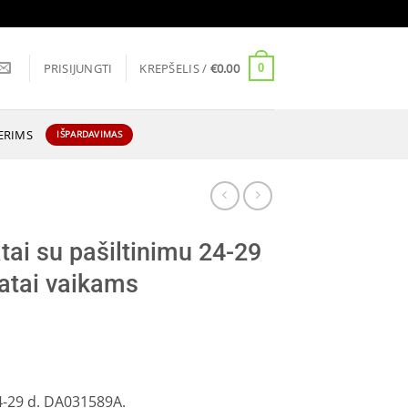
PRISIJUNGTI
KREPŠELIS /
€
0.00
0
ERIMS
IŠPARDAVIMAS
tai su pašiltinimu 24-29
atai vaikams
24-29 d. DA031589A.