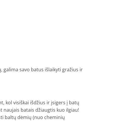
, galima savo batus išlaikyti gražius ir
kol visiškai išdžius ir įsigers į batų
naujais batais džiaugtis kuo ilgiau!
sti baltų dėmių (nuo cheminių