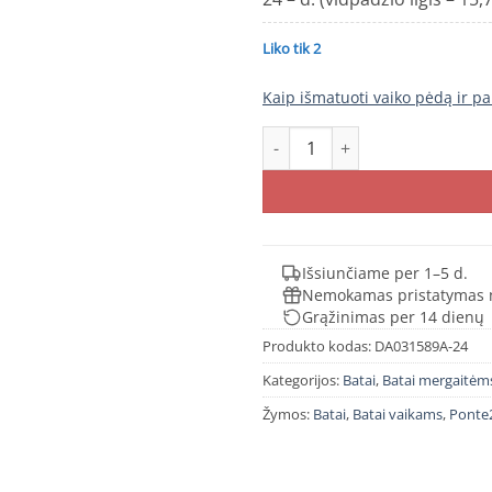
Liko tik 2
Kaip išmatuoti vaiko pėdą ir pa
produkto kiekis: Ponte20 Juodi
Išsiunčiame per 1–5 d.
Nemokamas pristatymas 
Grąžinimas per 14 dienų
Produkto kodas:
DA031589A-24
Kategorijos:
Batai
,
Batai mergaitėm
Žymos:
Batai
,
Batai vaikams
,
Ponte