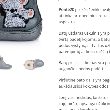
)
Ponte20
prekės ženklo avaly
atitinka ortopedinius reikal
aspektus.
Batų uždaras užkulnis yra p
tvirtą padėtį kojoms, o batų
pėdos vystymąsi.
Tvirtas už
patempimų ar kelių raiščių
Batų priekis ir kulnas yra pak
augančios pėdos padėtį.
Viršutinė bato dalis yra pag
aukščiausios kokybės odos. B
Lengvas, neslidus, lankstus
kojų pirštų apsauga užtikrin
maksimalų komfortą.