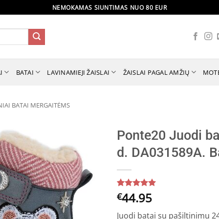
NEMOKAMAS SIUNTIMAS NUO 80 EUR
I
BATAI
LAVINAMIEJI ŽAISLAI
ŽAISLAI PAGAL AMŽIŲ
MOT
NIAI BATAI MERGAITĖMS
Ponte20 Juodi ba
d. DA031589A. B
44.95
Įvertinimas:
5
€
5
iš 5
(viso
Juodi batai su pašiltinimu 
įvertinimų: