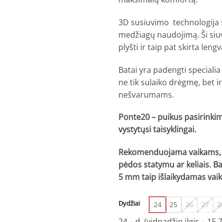
3D susiuvimo technologija s
medžiagų naudojimą. Ši
siu
plyšti ir taip pat skirta le
Batai yra padengti speciali
ne tik sulaiko drėgmę, bet
nešvarumams.
Ponte20 – puikus pasirinkim
vystytųsi taisyklingai.
Rekomenduojama vaikams, t
pėdos statymu ar keliais. Ba
5 mm taip išlaikydamas vaiko
Dydžiai
24
25
26
27
2
24 – d. (vidpadžio ilgis – 15,