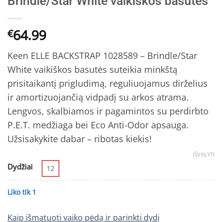
Brindle/Star White vaikiškos basutės
64.99
€
Keen ELLE BACKSTRAP 1028589 – Brindle/Star
White vaikiškos basutės suteikia minkštą
prisitaikantį prigludimą, reguliuojamus dirželius
ir amortizuojančią vidpadį su arkos atrama.
Lengvos, skalbiamos ir pagamintos su perdirbto
P.E.T. medžiaga bei Eco Anti-Odor apsauga.
Užsisakykite dabar – ribotas kiekis!
IŠVALYTI
Dydžiai
12
Liko tik 1
Kaip išmatuoti vaiko pėdą ir parinkti dydį