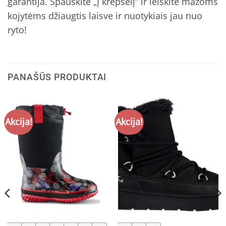
garantija. Spauskite „Į krepšelį“ ir leiskite mažoms
kojytėms džiaugtis laisve ir nuotykiais jau nuo
ryto!
PANAŠŪS PRODUKTAI
Akcija!
Akcija!