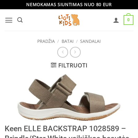
Skip
NEMOKAMAS SIUNTIMAS NUO 80 EUR
to
0
content
PRADŽIA
/
BATAI
/
SANDALAI
FILTRUOTI
Keen ELLE BACKSTRAP 1028589 –