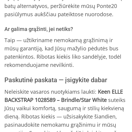
batų alternatyvos, peržiūrėkite mūsų Ponte20
pasiūlymus aukščiau pateiktose nuorodose.
Ar galima grąžinti, jei netiks?
Taip — užtikriname nemokamą grąžinimą ir
mūsų garantiją, kad Jūsų mažylio pėdutės bus
patenkintos. Ribotas kiekis liko sandėlyje, todėl
rekomenduojame nevilkinti.
Paskutinė paskata — įsigykite dabar
Neleiskite vasaros nuotykiams laukti:
Keen ELLE
BACKSTRAP 1028589 – Brindle/Star White
suteiks
Jūsų vaikui komfortą, saugumą ir stilių kiekvieną
dieną. Ribotas kiekis — užsisakykite šiandien,
pasinaudokite nemokamu grąžinimu ir mūsų