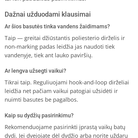
Dažnai užduodami klausimai
Ar šios basutės tinka vandens žaidimams?
Taip — greitai džiūstantis poliesterio dirželis ir
non-marking padas leidžia jas naudoti tiek
vandenyje, tiek ant lauko paviršių.
Ar lengva užsegti vaikui?
Tikrai taip. Reguliuojami hook-and-loop dirželiai
leidžia net pačiam vaikui patogiai užsidėti ir
nuimti basutes be pagalbos.
Kaip su dydžių pasirinkimu?
Rekomenduojame pasirinkti įprastą vaikų batų
dydį. Jei dvejojate dėl dydžio arba norite uždarų