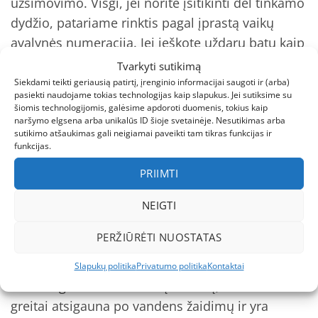
užsimovimo. Visgi, jei norite įsitikinti dėl tinkamo
dydžio, patariame rinktis pagal įprastą vaikų
avalynės numeraciją. Jei ieškote uždarų batų kaip
alternatyvos šiltesniam sezonui ar kitokiems
Tvarkyti sutikimą
poreikiams, apžiūrėkite mūsų Ponte20 kolekciją
Siekdami teikti geriausią patirtį, įrenginio informacijai saugoti ir (arba)
pasiekti naudojame tokias technologijas kaip slapukus. Jei sutiksime su
— pavyzdžiui,
Ponte20 pilki batai su pašiltinimu
šiomis technologijomis, galėsime apdoroti duomenis, tokius kaip
(22–27)
arba
Ponte20 žydri batai (22–27)
ir
naršymo elgsena arba unikalūs ID šioje svetainėje. Nesutikimas arba
sutikimo atšaukimas gali neigiamai paveikti tam tikras funkcijas ir
didesniems vaikams
Ponte20 pilki (28–33)
.
funkcijas.
PRIIMTI
Priežiūros instrukcijos
Norint išlaikyti basučių funkcionalumą ir išvaizdą:
NEIGTI
skalbti skalbyklėje šaltame vandenyje, švelniu
PERŽIŪRĖTI NUOSTATAS
režimu. Leisti natūraliai išdžiūti; nenaudokite
aukštos temperatūros džiovinimo. Dėl perdirbto
Slapukų politika
Privatumo politika
Kontaktai
P.E.T. ir greitai džiūstančių dirželių, basutės
greitai atsigauna po vandens žaidimų ir yra