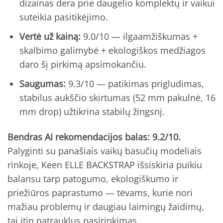
dizainas dera prie daugelio komplektų ir vaikui
suteikia pasitikėjimo.
Vertė už kainą:
9.0/10 — ilgaamžiškumas +
skalbimo galimybė + ekologiškos medžiagos
daro šį pirkimą apsimokančiu.
Saugumas:
9.3/10 — patikimas prigludimas,
stabilus aukščio skirtumas (52 mm pakulnė, 16
mm drop) užtikrina stabilų žingsnį.
Bendras AI rekomendacijos balas: 9.2/10.
Palyginti su panašiais vaikų basučių modeliais
rinkoje, Keen ELLE BACKSTRAP išsiskiria puikiu
balansu tarp patogumo, ekologiškumo ir
priežiūros paprastumo — tėvams, kurie nori
mažiau problemų ir daugiau laimingų žaidimų,
tai itin patrauklus pasirinkimas.