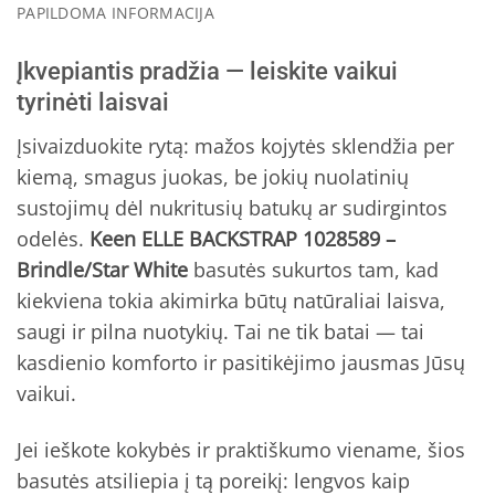
PAPILDOMA INFORMACIJA
Įkvepiantis pradžia — leiskite vaikui
tyrinėti laisvai
Įsivaizduokite rytą: mažos kojytės sklendžia per
kiemą, smagus juokas, be jokių nuolatinių
sustojimų dėl nukritusių batukų ar sudirgintos
odelės.
Keen ELLE BACKSTRAP 1028589 –
Brindle/Star White
basutės sukurtos tam, kad
kiekviena tokia akimirka būtų natūraliai laisva,
saugi ir pilna nuotykių. Tai ne tik batai — tai
kasdienio komforto ir pasitikėjimo jausmas Jūsų
vaikui.
Jei ieškote kokybės ir praktiškumo viename, šios
basutės atsiliepia į tą poreikį: lengvos kaip