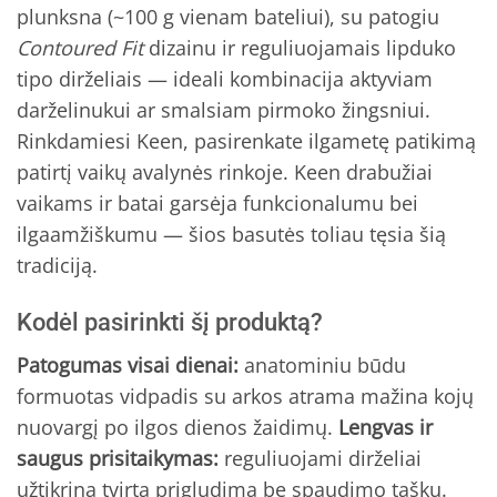
plunksna (~100 g vienam bateliui), su patogiu
Contoured Fit
dizainu ir reguliuojamais lipduko
tipo dirželiais — ideali kombinacija aktyviam
darželinukui ar smalsiam pirmoko žingsniui.
Rinkdamiesi Keen, pasirenkate ilgametę patikimą
patirtį vaikų avalynės rinkoje. Keen drabužiai
vaikams ir batai garsėja funkcionalumu bei
ilgaamžiškumu — šios basutės toliau tęsia šią
tradiciją.
Kodėl pasirinkti šį produktą?
Patogumas visai dienai:
anatominiu būdu
formuotas vidpadis su arkos atrama mažina kojų
nuovargį po ilgos dienos žaidimų.
Lengvas ir
saugus prisitaikymas:
reguliuojami dirželiai
užtikrina tvirtą prigludimą be spaudimo taškų.