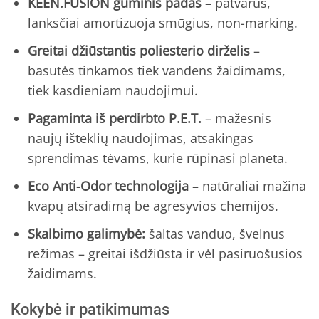
KEEN.FUSION guminis padas
– patvarus,
lanksčiai amortizuoja smūgius, non-marking.
Greitai džiūstantis poliesterio dirželis
–
basutės tinkamos tiek vandens žaidimams,
tiek kasdieniam naudojimui.
Pagaminta iš perdirbto P.E.T.
– mažesnis
naujų išteklių naudojimas, atsakingas
sprendimas tėvams, kurie rūpinasi planeta.
Eco Anti-Odor technologija
– natūraliai mažina
kvapų atsiradimą be agresyvios chemijos.
Skalbimo galimybė:
šaltas vanduo, švelnus
režimas – greitai išdžiūsta ir vėl pasiruošusios
žaidimams.
Kokybė ir patikimumas