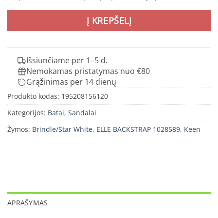
Į KREPŠELĮ
Išsiunčiame per 1–5 d.
Nemokamas pristatymas nuo €80
Grąžinimas per 14 dienų
Produkto kodas:
195208156120
Kategorijos:
Batai
,
Sandalai
Žymos:
Brindle/Star White
,
ELLE BACKSTRAP 1028589
,
Keen
APRAŠYMAS