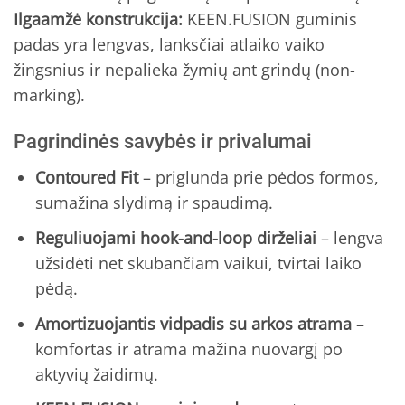
Ilgaamžė konstrukcija:
KEEN.FUSION guminis
padas yra lengvas, lanksčiai atlaiko vaiko
žingsnius ir nepalieka žymių ant grindų (non-
marking).
Pagrindinės savybės ir privalumai
Contoured Fit
– priglunda prie pėdos formos,
sumažina slydimą ir spaudimą.
Reguliuojami hook-and-loop dirželiai
– lengva
užsidėti net skubančiam vaikui, tvirtai laiko
pėdą.
Amortizuojantis vidpadis su arkos atrama
–
komfortas ir atrama mažina nuovargį po
aktyvių žaidimų.