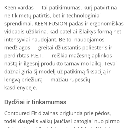
Keen vardas — tai patikimumas, kurį patvirtina
ne tik metų patirtis, bet ir technologiniai
sprendimai. KEEN.FUSION padas ir ergonomiškas
vidpadis užtikrina, kad bateliai išlaikys formą net
intensyviai naudojant. Be to, naudojamos
medžiagos — greitai džiūstantis poliesteris ir
perdirbtas P.E.T. — reiškia mažesnę aplinkos
naštą ir ilgesnį produkto tarnavimo laiką. Tėvai
dažnai giria šį modelį už patikimą fiksaciją ir
lengvą priežiūrą — mažiau rūpesčių
kasdienybėje.
Dydžiai ir tinkamumas
Contoured Fit dizainas priglunda prie pėdos,
todėl daugelis vaikų jaučiasi patogiai nuo pirmo