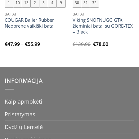
1
10
13
2
3
4
9
30
31
32
BATAI
BATAI
COUGAR Baller Rubber
Viking SNOFNUGG GTX
Neoprene vaikiški batai
žieminiai batai su GORE-TEX
– Black
Price
Original
Current
€
47.99
–
€
55.99
€
120.00
€
78.00
range:
price
price
€47.99
was:
is:
through
€120.00.
€78.00.
€55.99
INFORMACIJA
Kaip apmokėti
Pristatymas
Dydžių Lentelė