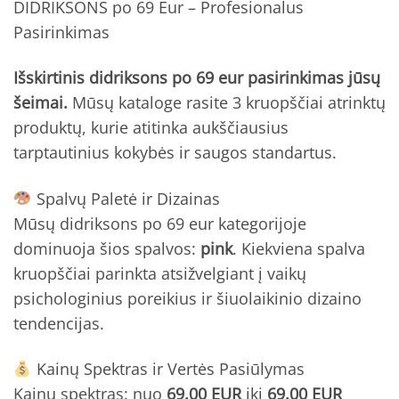
DIDRIKSONS po 69 Eur – Profesionalus
Pasirinkimas
Išskirtinis didriksons po 69 eur pasirinkimas jūsų
šeimai.
Mūsų kataloge rasite 3 kruopščiai atrinktų
produktų, kurie atitinka aukščiausius
tarptautinius kokybės ir saugos standartus.
Spalvų Paletė ir Dizainas
Mūsų didriksons po 69 eur kategorijoje
dominuoja šios spalvos:
pink
. Kiekviena spalva
kruopščiai parinkta atsižvelgiant į vaikų
psichologinius poreikius ir šiuolaikinio dizaino
tendencijas.
Kainų Spektras ir Vertės Pasiūlymas
Kainų spektras: nuo
69.00 EUR
iki
69.00 EUR