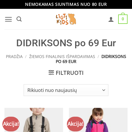
Skip
NEMOKAMAS SIUNTIMAS NUO 80 EUR
to
0
content
DIDRIKSONS po 69 Eur
PRADŽIA
/
ŽIEMOS FINALINIS IŠPARDAVIMAS
/
DIDRIKSONS
PO 69 EUR
FILTRUOTI
Akcija!
Akcija!