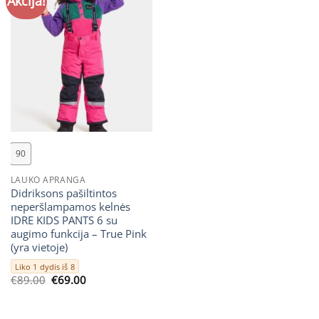
Akcija!
90
LAUKO APRANGA
Didriksons pašiltintos
neperšlampamos kelnės
IDRE KIDS PANTS 6 su
augimo funkcija – True Pink
(yra vietoje)
Liko 1 dydis iš 8
Original
Current
€
89.00
€
69.00
price
price
was:
is:
€89.00.
€69.00.