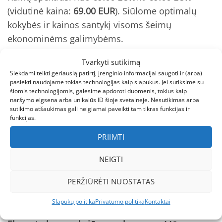
(vidutinė kaina:
69.00 EUR
). Siūlome optimalų
kokybės ir kainos santykį visoms šeimų
ekonominėms galimybėms.
Tvarkyti sutikimą
DIDRIKSONS – Švedijos Lauko Apranga
Siekdami teikti geriausią patirtį, įrenginio informacijai saugoti ir (arba)
pasiekti naudojame tokias technologijas kaip slapukus. Jei sutiksime su
DIDRIKSONS specializuojasi aukščiausios
šiomis technologijomis, galėsime apdoroti duomenis, tokius kaip
naršymo elgsena arba unikalūs ID šioje svetainėje. Nesutikimas arba
kokybės lauko apranga, skirta Skandinavijos
sutikimo atšaukimas gali neigiamai paveikti tam tikras funkcijas ir
klimato iššūkiams. Kompanija yra švedų dizaino
funkcijas.
ir funkcionalumo tradicijų tęsėja.
PRIIMTI
Unikalūs sprendimai:
Galon® vandeniui atsparūs
audiniai, PFC-free technologijos ir ilgalaikio
NEIGTI
dėvėjimo koncepcijos.
PERŽIŪRĖTI NUOSTATAS
Profesionali Konsultacija ir Parama
Slapukų politika
Privatumo politika
Kontaktai