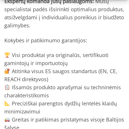
Ekspertų komanda jūsų paslaugoms:
Mūsų
specialistai padės išsirinkti optimalius produktus,
atsižvelgdami į individualius poreikius ir biudžeto
galimybes.
Kokybės ir patikimumo garantijos:
Visi produktai yra originalūs, sertifikuoti
gamintojų ir importuotojų
Atitinka visus ES saugos standartus (EN, CE,
REACH direktyvos)
Išsamūs produkto aprašymai su techninėmis
charakteristikomis
Preciziškai parengtos dydžių lentelės klaidų
minimizavimui
Greitas ir patikimas pristatymas visoje Baltijos
šalyse