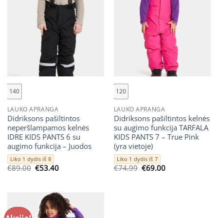
140
120
LAUKO APRANGA
LAUKO APRANGA
Didriksons pašiltintos
Didriksons pašiltintos kelnės
neperšlampamos kelnės
su augimo funkcija TARFALA
IDRE KIDS PANTS 6 su
KIDS PANTS 7 – True Pink
augimo funkcija – Juodos
(yra vietoje)
Liko 1 dydis iš 8
Liko 1 dydis iš 7
Original
Current
Original
Current
€
89.00
€
53.40
€
74.99
€
69.00
price
price
price
price
was:
is:
was:
is:
€89.00.
€53.40.
€74.99.
€69.00.