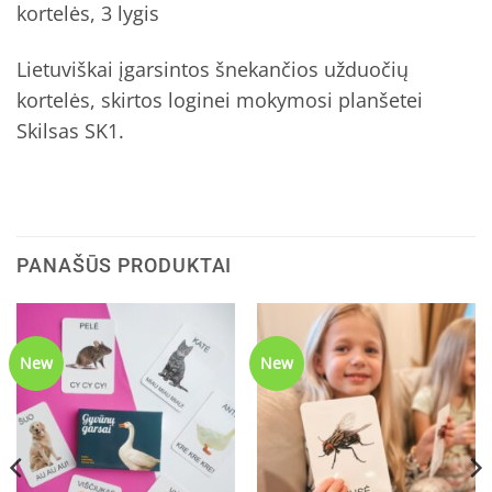
kortelės, 3 lygis
Lietuviškai įgarsintos šnekančios užduočių
kortelės, skirtos loginei mokymosi planšetei
Skilsas SK1.
PANAŠŪS PRODUKTAI
New
New