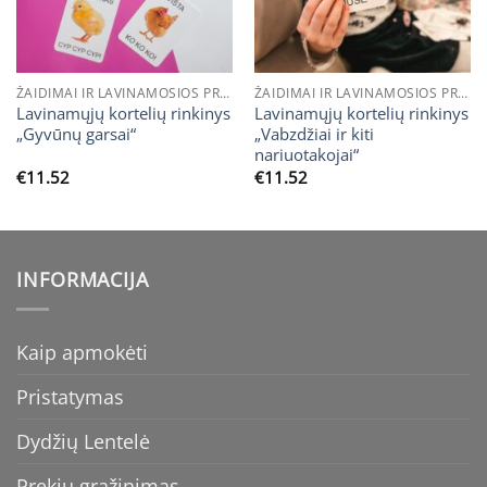
ŽAIDIMAI IR LAVINAMOSIOS PRIEMONĖS / LAVINAMOSIOS KORTELĖS
ŽAIDIMAI IR LAVINAMOSIOS PRIEMONĖS / LAVINAMOSIOS KORTELĖS
Lavinamųjų kortelių rinkinys
Lavinamųjų kortelių rinkinys
„Gyvūnų garsai“
„Vabzdžiai ir kiti
nariuotakojai“
€
11.52
€
11.52
INFORMACIJA
Kaip apmokėti
Pristatymas
Dydžių Lentelė
Prekių grąžinimas