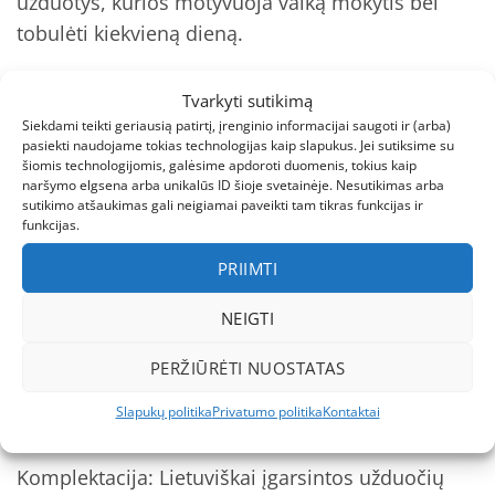
užduotys, kurios motyvuoja vaiką mokytis bei
tobulėti kiekvieną dieną.
• Nuosekli mokymosi sistema – kortelės
Tvarkyti sutikimą
suskirstytos lygiais, todėl užduotys sudėtingėja
Siekdami teikti geriausią patirtį, įrenginio informacijai saugoti ir (arba)
pasiekti naudojame tokias technologijas kaip slapukus. Jei sutiksime su
palaipsniui ir leidžia vaikui augti kartu su
šiomis technologijomis, galėsime apdoroti duomenis, tokius kaip
užduotimis.
naršymo elgsena arba unikalūs ID šioje svetainėje. Nesutikimas arba
sutikimo atšaukimas gali neigiamai paveikti tam tikras funkcijas ir
funkcijas.
• Mokymasis žaidžiant – vaikai sprendžia užduotis
PRIIMTI
žaisdami, o kiekvienas teisingas atsakymas
suteikia atradimo džiaugsmą.
NEIGTI
• Daugiapusių gebėjimų ugdymas – lavinamas
PERŽIŪRĖTI NUOSTATAS
loginis mąstymas, kūrybiškumas, dėmesio
Slapukų politika
Privatumo politika
Kontaktai
koncentracija bei kalbiniai įgūdžiai.
Komplektacija: Lietuviškai įgarsintos užduočių