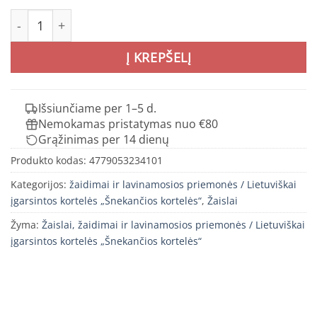
produkto kiekis: Lietuviškai įgarsintos šnekančios užduočių
Į KREPŠELĮ
Išsiunčiame per 1–5 d.
Nemokamas pristatymas nuo €80
Grąžinimas per 14 dienų
Produkto kodas:
4779053234101
Kategorijos:
žaidimai ir lavinamosios priemonės / Lietuviškai
įgarsintos kortelės „Šnekančios kortelės“
,
Žaislai
Žyma:
Žaislai, žaidimai ir lavinamosios priemonės / Lietuviškai
įgarsintos kortelės „Šnekančios kortelės“