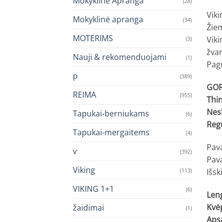
Mokyklinė Apranga
(28)
Viki
Mokyklinė apranga
(34)
Žiem
MOTERIMS
Viki
(3)
žva
Nauji & rekomenduojami
(1)
Pag
p
(389)
GOR
REIMA
(955)
Thin
Nes
Tapukai-berniukams
(6)
Reg
Tapukai-mergaitems
(4)
Pava
v
(392)
Pava
Viking
(113)
Išsk
VIKING 1+1
(6)
Len
Kvė
žaidimai
(1)
Aps