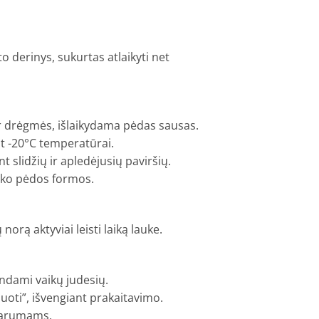
to derinys, sukurtas atlaikyti net
r drėgmės, išlaikydama pėdas sausas.
nt -20°C temperatūrai.
 slidžių ir apledėjusių paviršių.
vaiko pėdos formos.
norą aktyviai leisti laiką lauke.
ndami vaikų judesių.
ėpuoti”, išvengiant prakaitavimo.
švarumams.