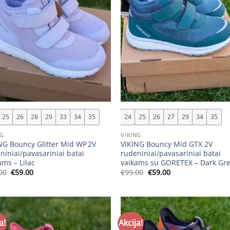
+
25
26
28
29
33
34
35
24
25
26
27
29
34
35
NG
VIKING
NG Bouncy Glitter Mid WP 2V
VIKING Bouncy Mid GTX 2V
niniai/pavasariniai batai
rudeniniai/pavasariniai batai
ams – Lilac
vaikams su GORETEX – Dark Gr
Original
Current
Original
Current
00
€
59.00
€
99.00
€
59.00
price
price
price
price
was:
is:
was:
is:
€89.00.
€59.00.
€99.00.
€59.00.
a!
Akcija!