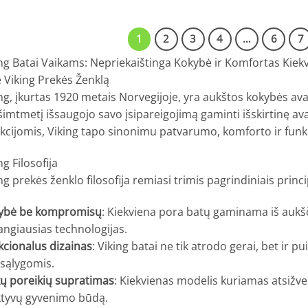
price
price
price
price
was:
is:
was:
is:
€89.00.
€59.00.
€89.00.
€59.00.
1
2
3
4
…
6
7
ng Batai Vaikams: Nepriekaištinga Kokybė ir Komfortas Kiek
 Viking Prekės Ženklą
ng, įkurtas 1920 metais Norvegijoje, yra aukštos kokybės av
šimtmetį išsaugojo savo įsipareigojimą gaminti išskirtinę a
ekcijomis, Viking tapo sinonimu patvarumo, komforto ir fun
ng Filosofija
ng prekės ženklo filosofija remiasi trimis pagrindiniais princi
ybė be kompromisų
: Kiekviena pora batų gaminama iš auk
ngiausias technologijas.
kcionalus dizainas
: Viking batai ne tik atrodo gerai, bet ir pu
 sąlygomis.
kų poreikių supratimas
: Kiekvienas modelis kuriamas atsižvel
aktyvų gyvenimo būdą.