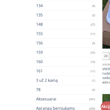
134
(4)
135
(2)
148
(27)
155
(11)
156
(9)
+
159
(25)
24
160
(10)
VIKI
VIKI
161
(11)
rude
vaik
3 už 2 kainą
(1)
€
89.
78
(5)
Aksesuarai
(341)
Akcij
Apranga berniukams
(200)