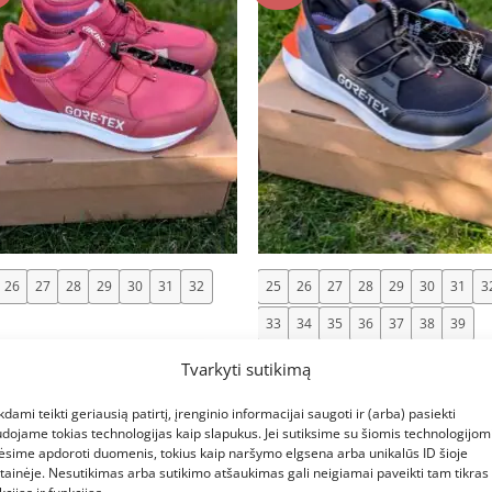
+
26
27
28
29
30
31
32
25
26
27
28
29
30
31
3
33
34
35
36
37
38
39
NG
VIKING
Tvarkyti sutikimą
NG QuickGO GTX SL
VIKING QuickGO GTX SL
niniai/pavasariniai batai
rudeniniai/pavasariniai batai
kdami teikti geriausią patirtį, įrenginio informacijai saugoti ir (arba) pasiekti
ams su GORETEX – rožiniai
vaikams su GORETEX – juodi
dojame tokias technologijas kaip slapukus. Jei sutiksime su šiomis technologijomi
Original
Current
Original
Current
00
€
59.00
€
99.00
€
59.00
ėsime apdoroti duomenis, tokius kaip naršymo elgsena arba unikalūs ID šioje
price
price
price
price
was:
is:
was:
is:
tainėje. Nesutikimas arba sutikimo atšaukimas gali neigiamai paveikti tam tikras
€99.00.
€59.00.
€99.00.
€59.00.