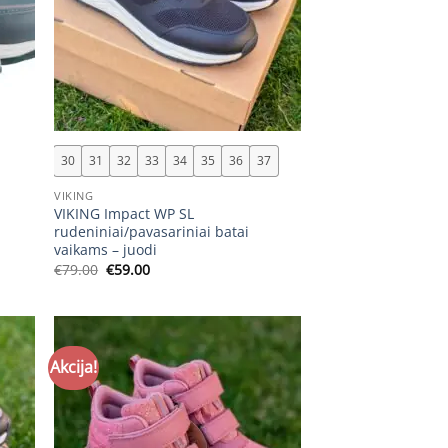
+
30
31
32
33
34
35
36
37
VIKING
VIKING Impact WP SL
rudeniniai/pavasariniai batai
vaikams – juodi
Original
Current
€
79.00
€
59.00
price
price
was:
is:
€79.00.
€59.00.
Akcija!