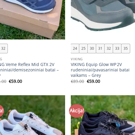
+
32
24
25
30
31
32
33
35
NG
VIKING
NG Veme Reflex Mid GTX 2V
VIKING Equip Glow WP 2V
niniai/demisezoniniai batai –
rudeniniai/pavasariniai batai
y
vaikams – Grey
Original
Current
Original
Current
.00
€
59.00
€
89.00
€
59.00
price
price
price
price
was:
is:
was:
is:
€110.00.
€59.00.
€89.00.
€59.00.
a!
Akcija!