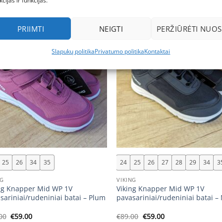
kcijas ir funkcijas.
a!
Akcija!
PRIIMTI
NEIGTI
PERŽIŪRĖTI NUOS
Slapukų politika
Privatumo politika
Kontaktai
+
25
26
34
35
24
25
26
27
28
29
34
3
NG
VIKING
ng Knapper Mid WP 1V
Viking Knapper Mid WP 1V
sariniai/rudeniniai batai – Plum
pavasariniai/rudeniniai batai –
Original
Current
Original
Current
00
€
59.00
€
89.00
€
59.00