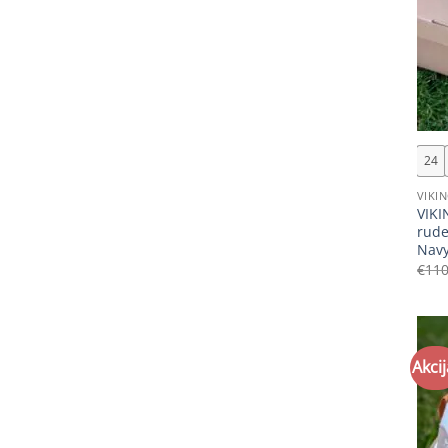
+
24
VIKI
VIKI
rude
Nav
€
110
Akcij