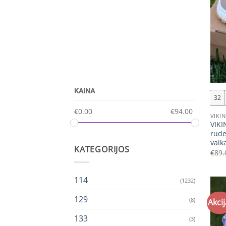
+
KAINA
32
€
0.00
€
94.00
VIKI
VIKI
rude
vaik
KATEGORIJOS
€
89.
114
(1232)
129
(8)
Akcij
133
(3)