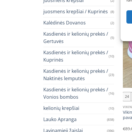
juosmens krepšiai
fun
(2)
juosmens krepšiai / Kuprinės
(8)
Akcij
Kalėdinės Dovanos
(2)
Kasdienės ir kelionių prekės /
(5)
Gertuvės
Kasdienės ir kelionių prekės /
(10)
Kuprinės
Kasdienės ir kelionių prekės /
(23)
Naktinės lemputės
+
Kasdienės ir kelionių prekės /
(16)
Vonios bombos
24
VIKI
kelionių krepšiai
(10)
Viki
pava
Lauko Apranga
(838)
€
89.
Lavinamieji žaislai
(396)