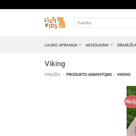
Skip
to
content
Ieškoti:
LAUKO APRANGA
AKSESUARAI
DRABUŽIA
Viking
PRADŽIA
/
PRODUKTO GAMINTOJAS
/
VIKING
Akcij