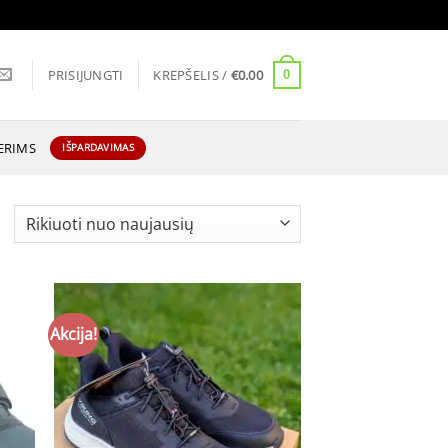
PRISIJUNGTI
KREPŠELIS /
€
0.00
0
ERIMS
IŠPARDAVIMAS
Rūšiuojama
pagal
naujausią
Akcija!