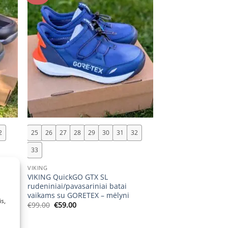
+
2
25
26
27
28
29
30
31
32
33
VIKING
VIKING QuickGO GTX SL
rudeniniai/pavasariniai batai
vaikams su GORETEX – mėlyni
s,
Original
Current
€
99.00
€
59.00
price
price
was:
is:
€99.00.
€59.00.