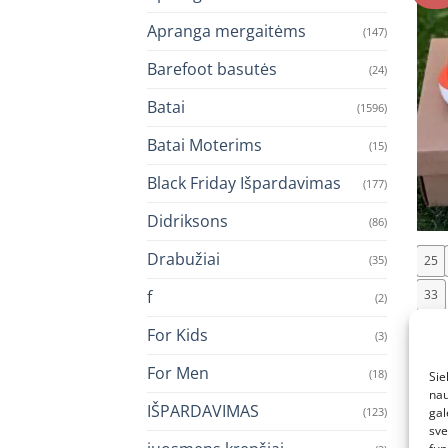
Apranga mergaitėms
(147)
Barefoot basutės
(24)
Batai
(1596)
Batai Moterims
(15)
Black Friday Išpardavimas
(177)
+
Didriksons
(86)
Drabužiai
(35)
25
f
33
(2)
VIKI
For Kids
(3)
VIKI
rude
For Men
(18)
Sie
vaik
nau
€
99.
IŠPARDAVIMAS
gal
(123)
sve