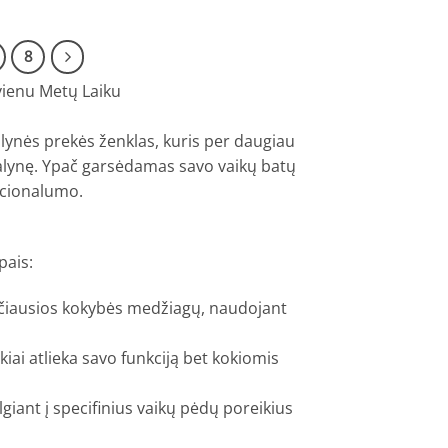
price
price
was:
is:
€110.00.
€59.00.
8
vienu Metų Laiku
alynės prekės ženklas, kuris per daugiau
valynę. Ypač garsėdamas savo vaikų batų
kcionalumo.
pais:
ščiausios kokybės medžiagų, naudojant
ikiai atlieka savo funkciją bet kokiomis
giant į specifinius vaikų pėdų poreikius