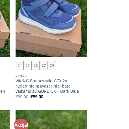
+
24
25
26
27
29
VIKING
VIKING Bouncy Mid GTX 2V
rudeniniai/pavasariniai batai
een
vaikams su GORETEX – Dark Blue
Original
Current
€
99.00
€
59.00
price
price
was:
is:
€99.00.
€59.00.
Akcija!