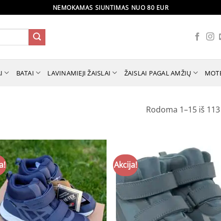
NEMOKAMAS SIUNTIMAS NUO 80 EUR
I
BATAI
LAVINAMIEJI ŽAISLAI
ŽAISLAI PAGAL AMŽIŲ
MOT
Rodoma 1–15 iš 113
a!
Akcija!