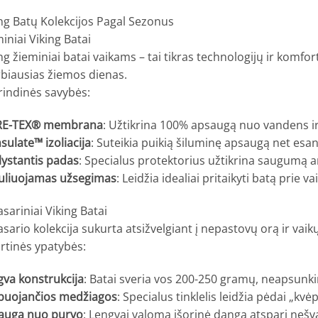
ng Batų Kolekcijos Pagal Sezonus
iniai Viking Batai
ng žieminiai batai vaikams – tai tikras technologijų ir komfor
rbiausias žiemos dienas.
rindinės savybės:
E-TEX® membrana
: Užtikrina 100% apsaugą nuo vandens i
sulate™ izoliacija
: Suteikia puikią šiluminę apsaugą net esa
lystantis padas
: Specialus protektorius užtikrina saugumą ant
uliuojamas užsegimas
: Leidžia idealiai pritaikyti batą prie 
sariniai Viking Batai
sario kolekcija sukurta atsižvelgiant į nepastovų orą ir vaikų 
irtinės ypatybės:
gva konstrukcija
: Batai sveria vos 200-250 gramų, neapsunki
puojančios medžiagos
: Specialus tinklelis leidžia pėdai „kv
auga nuo purvo
: Lengvai valoma išorinė danga atspari ne