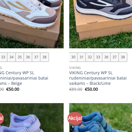
+
33
34
35
36
37
38
30
31
32
33
36
37
38
NG
VIKING
NG Century WP SL
VIKING Century WP SL
niniai/pavasariniai batai
rudeniniai/pavasariniai batai
ams – Beige
vaikams – Black/Lime
Original
Current
Original
Current
00
€
50.00
€
89.00
€
50.00
price
price
price
price
was:
is:
was:
is:
€89.00.
€50.00.
€89.00.
€50.00.
a!
Akcija!