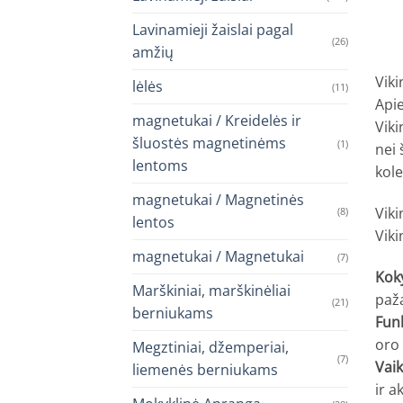
Lavinamieji žaislai pagal
(26)
amžių
Viki
lėlės
(11)
Apie
magnetukai / Kreidelės ir
Viki
šluostės magnetinėms
(1)
nei 
lentoms
kol
magnetukai / Magnetinės
Viki
(8)
lentos
Viki
magnetukai / Magnetukai
(7)
Kok
Marškiniai, marškinėliai
paža
(21)
berniukams
Fun
oro
Megztiniai, džemperiai,
(7)
Vai
liemenės berniukams
ir 