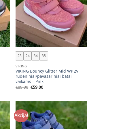
+
23
24
34
35
VIKING
VIKING Bouncy Glitter Mid WP 2V
rudeniniai/pavasariniai batai
vaikams – Pink
Original
Current
€
89.00
€
59.00
price
price
was:
is:
€89.00.
€59.00.
Akcija!