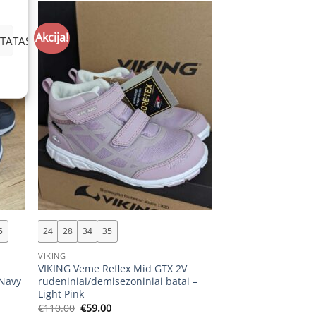
Akcija!
TATAS
+
5
24
28
34
35
VIKING
VIKING Veme Reflex Mid GTX 2V
 Navy
rudeniniai/demisezoniniai batai –
Light Pink
Original
Current
€
110.00
€
59.00