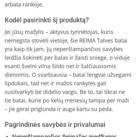
arbata rankoje.
Kodėl pasirinkti šį produktą?
Jei jūsų mažylis – aktyvus tyrinėtojas, kuris
nemėgsta stovėti vietoje, šie REIMA Talves batai
yra kaip tik jam. Jų neperšlampančios savybės
leidžia šokinėti per balas ir žaisti sniege, o viduje
esanti švelni vilna šildo net ir šalčiausiomis
dienomis. O svarbiausia – batai lengvai užsegami
lipdukais, tad net ir mažos rankytės gali
susitvarkyti be didelio vargo. Be to, tai tikrai ne
tie batai, kurie po kelių mėnesių tampa per maži
– jie gerai priglunda ir auga kartu su pėda.
Pagrindinės savybės ir privalumai
Neperšlampančios ReimaTec medžiagos
–