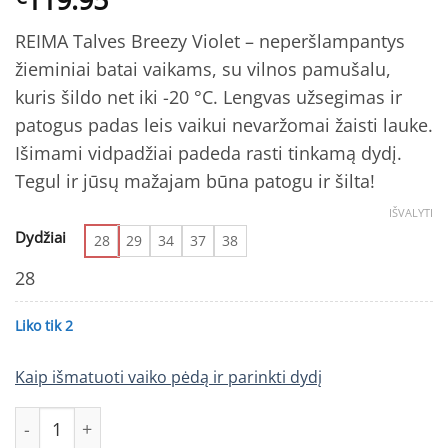
REIMA Talves Breezy Violet – neperšlampantys
žieminiai batai vaikams, su vilnos pamušalu,
kuris šildo net iki -20 °C. Lengvas užsegimas ir
patogus padas leis vaikui nevaržomai žaisti lauke.
Išimami vidpadžiai padeda rasti tinkamą dydį.
Tegul ir jūsų mažajam būna patogu ir šilta!
IŠVALYTI
Dydžiai
28
29
34
37
38
28
Liko tik 2
Kaip išmatuoti vaiko pėdą ir parinkti dydį
produkto kiekis: REIMA Talves Breezy Violet batai vaikams