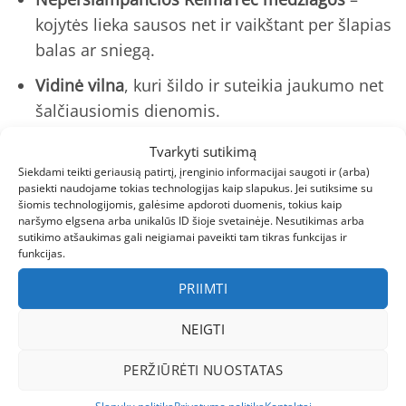
kojytės lieka sausos net ir vaikštant per šlapias
balas ar sniegą.
Vidinė vilna
, kuri šildo ir suteikia jaukumo net
šalčiausiomis dienomis.
Elastingi raišteliai ir lipdukai
– batai greitai
Tvarkyti sutikimą
apsiaunami ir puikiai priglunda prie pėdos.
Siekdami teikti geriausią patirtį, įrenginio informacijai saugoti ir (arba)
pasiekti naudojame tokias technologijas kaip slapukus. Jei sutiksime su
Lengvas ir lankstus dizainas
, kuris leidžia
šiomis technologijomis, galėsime apdoroti duomenis, tokius kaip
naršymo elgsena arba unikalūs ID šioje svetainėje. Nesutikimas arba
vaikui nevaržomai judėti ir aktyviai leisti laiką
sutikimo atšaukimas gali neigiamai paveikti tam tikras funkcijas ir
funkcijas.
lauke.
PRIIMTI
Patvarios sintetinių medžiagų viršus
, atsparus
kasdieniams žaidimų iššūkiams.
NEIGTI
Kokybė ir patikimumas
PERŽIŪRĖTI NUOSTATAS
REIMA batai vaikams – tai ne tik žinomų vardas,