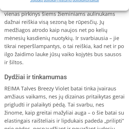
Slapukų politika
Privatumo politika
Kontaktai
bet ir garantuota kokybė. Žinau iš patirties, kad
vienas pirkinys šiems žieminiams aulinukams
dažnai reiškia visą sezoną be rūpesčių. Jų
medžiagos atrodo kaip naujos net po kelių
mėnesių kasdienių nuotykių. Ir svarbiausia – jie
tikrai neperšlampantys, o tai reiškia, kad net ir po
ilgo žaidimo lauke jūsų vaiko kojytės bus sausos
ir šiltos.
Dydžiai ir tinkamumas
REIMA Talves Breezy Violet batai tinka įvairaus
amžiaus vaikams, nes jų dizainas pritaikytas gerai
prigludti ir palaikyti pėdą. Tai svarbu, nes
žinome, kaip greitai mažyliai auga – o šie batai su
elastingais raišteliais ir lipdukais padeda „prilipti“
prie pėdos, nespaudžiant ir nevaržant judesių.