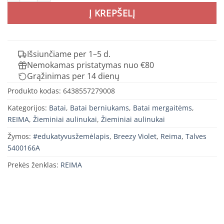
Į KREPŠELĮ
Išsiunčiame per 1–5 d.
Nemokamas pristatymas nuo €80
Grąžinimas per 14 dienų
Produkto kodas:
6438557279008
Kategorijos:
Batai
,
Batai berniukams
,
Batai mergaitėms
,
REIMA
,
Žieminiai aulinukai
,
Žieminiai aulinukai
Žymos:
#edukatyvusžemėlapis
,
Breezy Violet
,
Reima
,
Talves
5400166A
Prekės ženklas:
REIMA