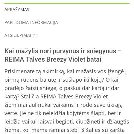
APRAŠYMAS
PAPILDOMA INFORMACIJA
ATSILIEPIMAI (1)
Kai mažylis nori purvynus ir sniegynus –
REIMA Talves Breezy Violet batai
Prisimenate tą akimirką, kai mažasis vos įžengė į
pirmą rudens balutę ir sušlapo iki kojų? O kai
pradėjo žaisti sniege, o paskui dar kartą ir dar
kartą? Štai čia REIMA Talves Breezy Violet
žieminiai aulinukai vaikams ir rodo savo tikrąją
vertę. Jie ne tik neleidžia kojytėms šlapti, bet ir
leidžia vaikui laisvai bėgioti, čiuožinėti ir džiaugtis
žiema, kol mama ramiai stebi iš šalies su karšta