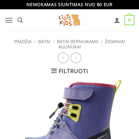
Skip
NEMOKAMAS SIUNTIMAS NUO 80 EUR
to
0
content
PRADŽIA
/
BATAI
/
BATAI BERNIUKAMS
/
ŽIEMINIAI
AULINUKAI
FILTRUOTI