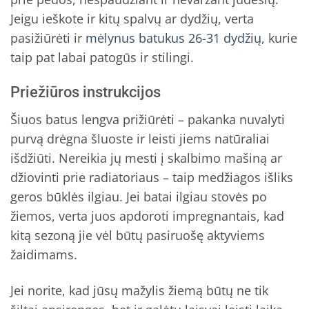
Jeigu ieškote ir kitų spalvų ar dydžių, verta
pasižiūrėti ir
mėlynus batukus 26-31 dydžių
, kurie
taip pat labai patogūs ir stilingi.
Priežiūros instrukcijos
Šiuos batus lengva prižiūrėti – pakanka nuvalyti
purvą drėgna šluoste ir leisti jiems natūraliai
išdžiūti. Nereikia jų mesti į skalbimo mašiną ar
džiovinti prie radiatoriaus – taip medžiagos išliks
geros būklės ilgiau. Jei batai ilgiau stovės po
žiemos, verta juos apdoroti impregnantais, kad
kitą sezoną jie vėl būtų pasiruošę aktyviems
žaidimams.
Jei norite, kad jūsų mažylis žiemą būtų ne tik