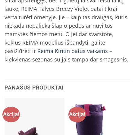
šiltai apsirengęs, bet ir galėtų laisvai leisti laiką
lauke, REIMA Talves Breezy Violet batai tikrai
verta turėti omenyje. Jie – kaip tas draugas, kuris
niekada nepalieka šlapio pėdos ar nuviltos
mamytės žiemos metu. O jei dar svarstote,
kokius REIMA modelius išbandyti, galite
pasižiūrėti ir
Reima Kiritin batus vaikams
–
kiekvienas sezonas su jais tampa dar smagesnis.
PANAŠŪS PRODUKTAI
Akcija!
Akcija!