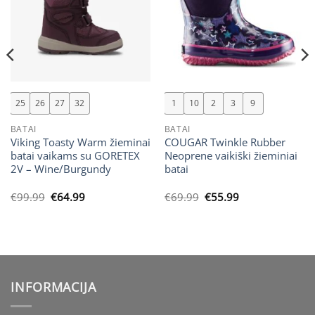
25
26
27
32
1
10
2
3
9
BATAI
BATAI
Viking Toasty Warm žieminai
COUGAR Twinkle Rubber
batai vaikams su GORETEX
Neoprene vaikiški žieminiai
2V – Wine/Burgundy
batai
Original
Current
Original
Current
€
99.99
€
64.99
€
69.99
€
55.99
price
price
price
price
was:
is:
was:
is:
€99.99.
€64.99.
€69.99.
€55.99.
INFORMACIJA