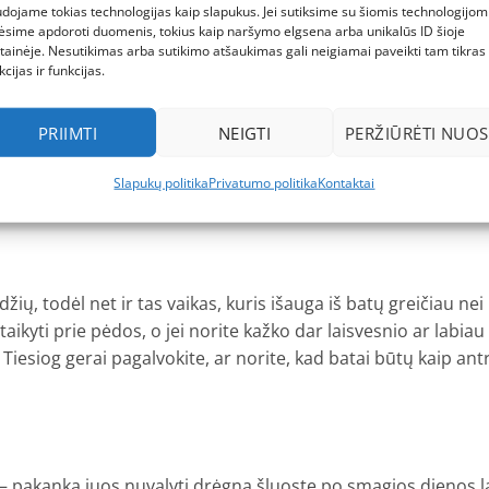
dojame tokias technologijas kaip slapukus. Jei sutiksime su šiomis technologijomi
idimams lauke, tiek kasdieniam naudojimui.
ėsime apdoroti duomenis, tokius kaip naršymo elgsena arba unikalūs ID šioje
tainėje. Nesutikimas arba sutikimo atšaukimas gali neigiamai paveikti tam tikras
kcijas ir funkcijas.
mesio vaikų komfortui ir saugumui. Šie vaikiški sandalai pa
PRIIMTI
NEIGTI
PERŽIŪRĖTI NUOS
, bet ir patvarios. Jums nereikės jaudintis dėl greito batų su
s tarsi mažasis kelionių palydovas. Jei ieškote kažko panaša
Slapukų politika
Privatumo politika
Kontaktai
.
žių, todėl net ir tas vaikas, kuris išauga iš batų greičiau ne
isitaikyti prie pėdos, o jei norite kažko dar laisvesnio ar la
. Tiesiog gerai pagalvokite, ar norite, kad batai būtų kaip ant
– pakanka juos nuvalyti drėgna šluoste po smagios dienos lau