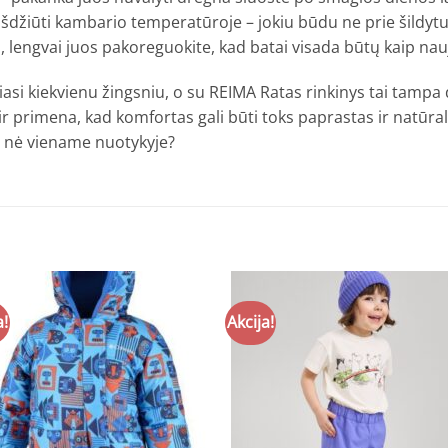
i išdžiūti kambario temperatūroje – jokiu būdu ne prie šildy
ikia, lengvai juos pakoreguokite, kad batai visada būtų kaip nauj
si kiekvienu žingsniu, o su REIMA Ratas rinkinys tai tampa da
r primena, kad komfortas gali būti toks paprastas ir natūralu
os nė viename nuotykyje?
a!
Akcija!