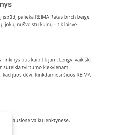
inys
į įspūdį palieka REIMA Ratas birch beige
, jokių nušveistų kulnų – tik laisvė
 rinkinys bus kaip tik jam. Lengvi vaikiški
 ir suteikia tvirtumo kiekvienam
s, kad juos dėvi. Rinkdamiesi šiuos REIMA
r smagiausiose vaikų lenktynėse.
.