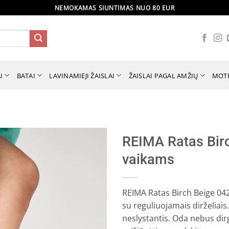
NEMOKAMAS SIUNTIMAS NUO 80 EUR
I
BATAI
LAVINAMIEJI ŽAISLAI
ŽAISLAI PAGAL AMŽIŲ
MOT
REIMA Ratas Birc
vaikams
REIMA Ratas Birch Beige 0420
su reguliuojamais dirželiais.
neslystantis. Oda nebus dirg