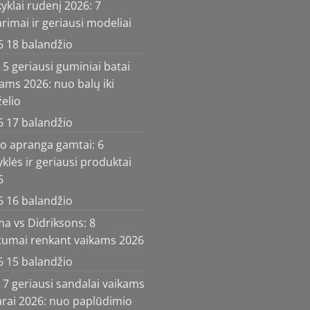
klai rudenį 2026: 7
rimai ir geriausi modeliai
6 18 balandžio
5 geriausi guminiai batai
ams 2026: nuo balų iki
elio
6 17 balandžio
ko apranga gamtai: 6
yklės ir geriausi produktai
6
6 16 balandžio
a vs Didriksons: 8
rtumai renkant vaikams 2026
6 15 balandžio
7 geriausi sandalai vaikams
arai 2026: nuo paplūdimio