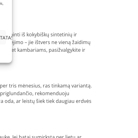
s,
gaminti iš kokybiškų sintetinių ir
TATAS
sidėvėjimo – jie ištvers ne vieną žaidimų
us, bet kambariams, pasižvalgykite ir
i per tris mėnesius, ras tinkamą variantą.
biau priglundančio, rekomenduoju
ra oda, ar leistų šiek tiek daugiau erdvės
ke. Jei batai sumirksta per lietų ar