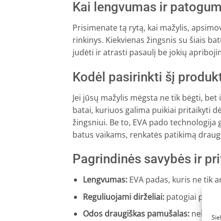
Kai lengvumas ir patogum
Prisimenate tą rytą, kai mažylis, apsimo
rinkinys. Kiekvienas žingsnis su šiais ba
judėti ir atrasti pasaulį be jokių apriboj
Kodėl pasirinkti šį produk
Jei jūsų mažylis mėgsta ne tik bėgti, bet i
batai, kuriuos galima puikiai pritaikyti 
žingsniui. Be to, EVA pado technologija 
batus vaikams, renkatės patikimą drau
Pagrindinės savybės ir pr
Lengvumas:
EVA padas, kuris ne tik a
Reguliuojami dirželiai:
patogiai prisit
Odos draugiškas pamušalas:
nekelia 
Sie