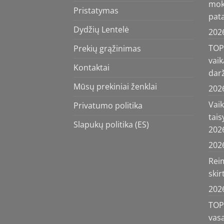
moky
Pristatymas
pata
Dydžių Lentelė
202
TOP 
Prekių grąžinimas
vaik
Kontaktai
darž
Mūsų prekiniai ženklai
202
Vai
Privatumo politika
tais
Slapukų politika (ES)
202
202
Reim
ski
202
TOP 
vas