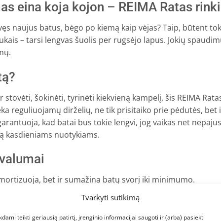
as eina koja kojon – REIMA Ratas rink
vęs naujus batus, bėgo po kiemą kaip vėjas? Taip, būtent tok
tukais – tarsi lengvas šuolis per rugsėjo lapus. Jokių spaudimų
imų.
tą?
r stovėti, šokinėti, tyrinėti kiekvieną kampelį, šis REIMA Ratas
dėka reguliuojamų dirželių, ne tik prisitaiko prie pėdutės, bet
garantuoja, kad batai bus tokie lengvi, jog vaikas net nepaju
gą kasdieniams nuotykiams.
ivalumai
mortizuoja, bet ir sumažina batų svorį iki minimumo.
aiko prie pėdos formos ir užtikrina, kad batai neslystų net i
Tvarkyti sutikimą
dirginimo, todėl net jautriausios pėdutės jausis komfortiškai
kdami teikti geriausią patirtį, įrenginio informacijai saugoti ir (arba) pasiekti