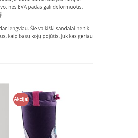
tuvo, nes EVA padas gali deformuotis.
i.
r lengviau. Šie vaikiški sandalai ne tik
s, kaip basų kojų pojūtis. Juk kas geriau
Akcija!