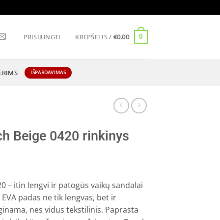
PRISIJUNGTI
KREPŠELIS /
€
0.00
0
ERIMS
IŠPARDAVIMAS
h Beige 0420 rinkinys
 – itin lengvi ir patogūs vaikų sandalai
 EVA padas ne tik lengvas, bet ir
inama, nes vidus tekstilinis. Paprasta