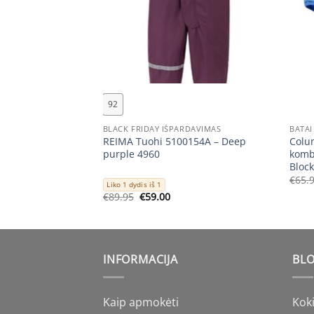
+
+
92
MS
BLACK FRIDAY IŠPARDAVIMAS
BATAI
REIMA Tuohi 5100154A – Deep
Colu
iukė vaikams
purple 4960
komb
Bloc
rent
€
65.
Liko 1 dydis iš 1
ce
Original
Current
€
89.95
€
59.00
price
price
.96.
was:
is:
€89.95.
€59.00.
INFORMACIJA
BLO
Kaip apmokėti
Koki