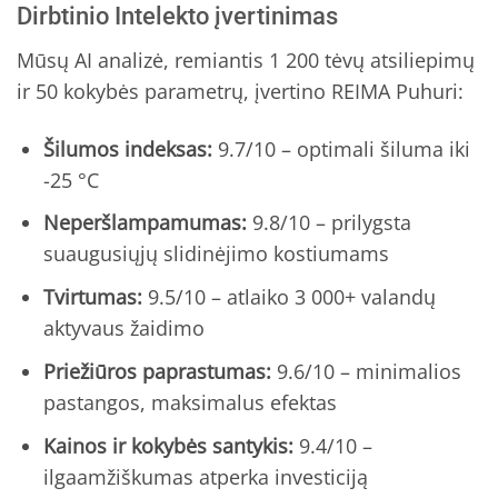
Dirbtinio Intelekto įvertinimas
Mūsų AI analizė, remiantis 1 200 tėvų atsiliepimų
ir 50 kokybės parametrų, įvertino REIMA Puhuri:
Šilumos indeksas:
9.7/10 – optimali šiluma iki
-25 °C
Neperšlampamumas:
9.8/10 – prilygsta
suaugusiųjų slidinėjimo kostiumams
Tvirtumas:
9.5/10 – atlaiko 3 000+ valandų
aktyvaus žaidimo
Priežiūros paprastumas:
9.6/10 – minimalios
pastangos, maksimalus efektas
Kainos ir kokybės santykis:
9.4/10 –
ilgaamžiškumas atperka investiciją