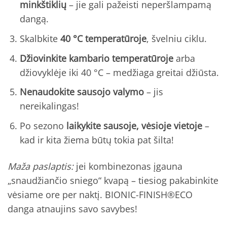
minkštiklių
– jie gali pažeisti neperšlampamą
dangą.
Skalbkite
40 °C temperatūroje
, švelniu ciklu.
Džiovinkite kambario temperatūroje
arba
džiovyklėje iki 40 °C – medžiaga greitai džiūsta.
Nenaudokite sausojo valymo
– jis
nereikalingas!
Po sezono
laikykite sausoje, vėsioje vietoje
–
kad ir kita žiema būtų tokia pat šilta!
Maža paslaptis:
jei kombinezonas įgauna
„snaudžiančio sniego“ kvapą – tiesiog pakabinkite
vėsiame ore per naktį. BIONIC-FINISH®ECO
danga atnaujins savo savybes!