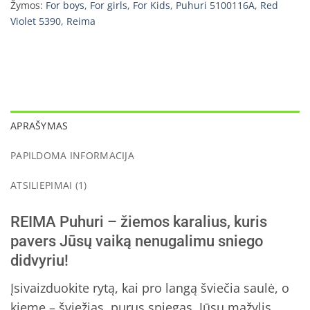
Žymos:
For boys
,
For girls
,
For Kids
,
Puhuri 5100116A
,
Red
Violet 5390
,
Reima
APRAŠYMAS
PAPILDOMA INFORMACIJA
ATSILIEPIMAI (1)
REIMA Puhuri – žiemos karalius, kuris
pavers Jūsų vaiką nenugalimu sniego
didvyriu!
Įsivaizduokite rytą, kai pro langą šviečia saulė, o
kieme – šviežias, purus sniegas. Jūsų mažylis