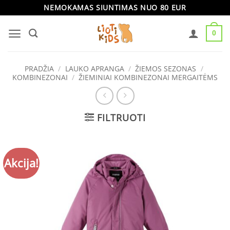
Skip
NEMOKAMAS SIUNTIMAS NUO 80 EUR
to
0
content
PRADŽIA
/
LAUKO APRANGA
/
ŽIEMOS SEZONAS
/
KOMBINEZONAI
/
ŽIEMINIAI KOMBINEZONAI MERGAITĖMS
FILTRUOTI
Akcija!