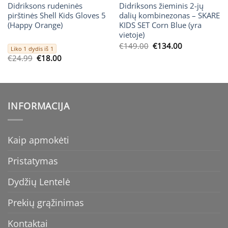
Didriksons rudeninės
Didriksons žieminis 2-jų
pirštinės Shell Kids Gloves 5
dalių kombinezonas – SKARE
(Happy Orange)
KIDS SET Corn Blue (yra
vietoje)
Original
Current
€
149.00
€
134.00
Liko 1 dydis iš 1
price
price
Original
Current
€
24.99
€
18.00
was:
is:
price
price
€149.00.
€134.00.
was:
is:
€24.99.
€18.00.
INFORMACIJA
Kaip apmokėti
Pristatymas
Dydžių Lentelė
Prekių grąžinimas
Kontaktai