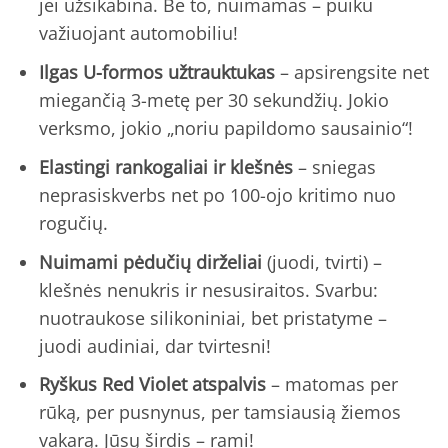
jei užsikabina. Be to, nuimamas – puiku
važiuojant automobiliu!
Ilgas U-formos užtrauktukas
– apsirengsite net
miegančią 3-metę per 30 sekundžių. Jokio
verksmo, jokio „noriu papildomo sausainio“!
Elastingi rankogaliai ir klešnės
– sniegas
neprasiskverbs net po 100-ojo kritimo nuo
rogučių.
Nuimami pėdučių dirželiai
(juodi, tvirti) –
klešnės nenukris ir nesusiraitos. Svarbu:
nuotraukose silikoniniai, bet pristatyme –
juodi audiniai, dar tvirtesni!
Ryškus Red Violet atspalvis
– matomas per
rūką, per pusnynus, per tamsiausią žiemos
vakarą. Jūsų širdis – rami!