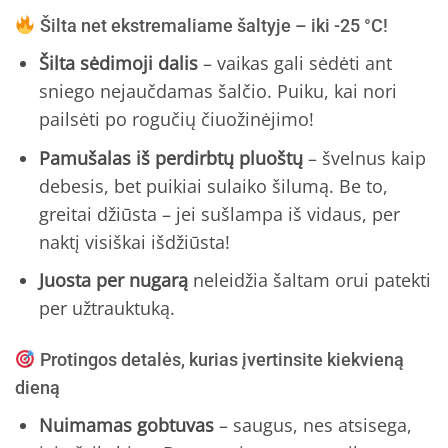
Šilta net ekstremaliame šaltyje – iki -25 °C!
Šilta sėdimoji dalis
– vaikas gali sėdėti ant
sniego nejaučdamas šalčio. Puiku, kai nori
pailsėti po rogučių čiuožinėjimo!
Pamušalas iš perdirbtų pluoštų
– švelnus kaip
debesis, bet puikiai sulaiko šilumą. Be to,
greitai džiūsta – jei sušlampa iš vidaus, per
naktį visiškai išdžiūsta!
Juosta per nugarą
neleidžia šaltam orui patekti
per užtrauktuką.
Protingos detalės, kurias įvertinsite kiekvieną
dieną
Nuimamas gobtuvas
– saugus, nes atsisega,