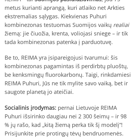
metus kurianti aprangą, kuri atlaiko net Arkties
ekstremalias sąlygas. Kiekvienas Puhuri
kombinezonas testuomas Suomijos vaikų
realiai
žiemą: jie čiuožia, krenta, voliojasi sniege – ir tik
tada kombinezonas patenka į parduotuvę.
Be to, REIMA yra įsipareigojusi tvarumui: šis
kombinezonas pagamintas iš perdirbtų pluoštų,
be kenksmingų fluorokarbonų. Taigi, rinkdamiesi
REIMA Puhuri, Jūs ne tik mylite savo vaiką, bet ir
saugote planetą jo ateičiai.
Socialinis įrodymas:
pernai Lietuvoje REIMA
Puhuri išsirinko daugiau nei 2 300 šeimų – ir 98
% jų rašo, kad „kitą žiemą perka tik šį modelį“!
Prisijunkite prie protingų tėvų bendruomenės.