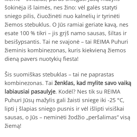
šokinėja iš laimės, nes žino: vėl galės statyti
sniego pilis, čiuožinėti nuo kalnelių ir tyrinėti
žiemos stebuklus. O Jūs ramiai geriate kavą, nes
esate 100 % tikri – jis grįš namo sausas, šiltas ir
besišypsantis. Tai ne svajonė – tai REIMA Puhuri
žieminis kombinezonas, kuris kiekvieną žiemos
dieną pavers nuotykių fiesta!
Šis suomiškas stebuklas – tai ne paprastas
kombinezonas. Tai
ženklas, kad mylite savo vaiką
labiausiai pasaulyje
. Kodėl? Nes tik su REIMA
Puhuri Jūsų mažylis gali žaisti sniege iki -25 °C,
lipti į šlapias sniego pusnis ir vėl išlipti visiškai
sausas, o Jūs – neminėti žodžio „peršalimas“ visą
žiemą!