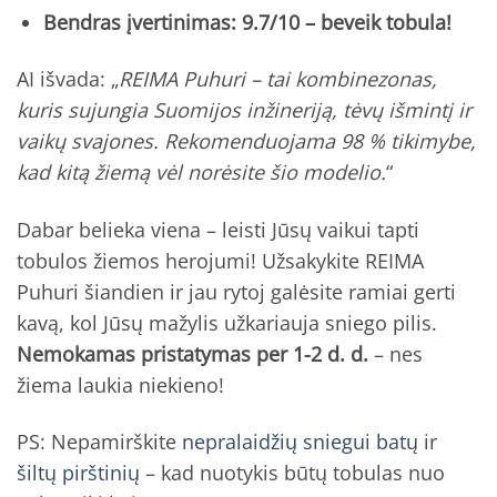
Bendras įvertinimas:
9.7/10 – beveik tobula!
AI išvada: „
REIMA Puhuri – tai kombinezonas,
kuris sujungia Suomijos inžineriją, tėvų išmintį ir
vaikų svajones. Rekomenduojama 98 % tikimybe,
kad kitą žiemą vėl norėsite šio modelio.
“
Dabar belieka viena – leisti Jūsų vaikui tapti
tobulos žiemos herojumi! Užsakykite REIMA
Puhuri šiandien ir jau rytoj galėsite ramiai gerti
kavą, kol Jūsų mažylis užkariauja sniego pilis.
Nemokamas pristatymas per 1-2 d. d.
– nes
žiema laukia niekieno!
PS: Nepamirškite
nepralaidžių sniegui batų
ir
šiltų pirštinių
– kad nuotykis būtų tobulas nuo