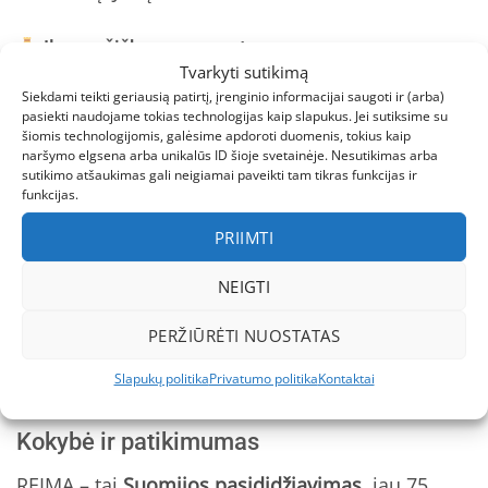
Ilgaamžiškumas = santaupos
Tvarkyti sutikimą
100 % tvirtas poliesteris su PU danga
– atlaikys
Siekdami teikti geriausią patirtį, įrenginio informacijai saugoti ir (arba)
net agresyviausius žaidimus: rogučių tempimą
pasiekti naudojame tokias technologijas kaip slapukus. Jei sutiksime su
šiomis technologijomis, galėsime apdoroti duomenis, tokius kaip
per asfaltą, lipimą per tvoras, šliaužimą po
naršymo elgsena arba unikalūs ID šioje svetainėje. Nesutikimas arba
sutikimo atšaukimas gali neigiamai paveikti tam tikras funkcijas ir
sniego pilimis.
funkcijas.
6 cm augimo rezervas
– vienas kombinezonas
PRIIMTI
= du sezonai. Skaičiuokite: sutaupote 50 %
pinigų!
NEIGTI
Paprasta priežiūra
– skalbkite be baliklių ir
PERŽIŪRĖTI NUOSTATAS
minkštiklių, džiovinkite iki 40 °C. Jokio
Slapukų politika
Privatumo politika
Kontaktai
cheminio valymo, jokių išlaidų!
Kokybė ir patikimumas
REIMA – tai
Suomijos pasididžiavimas
, jau 75