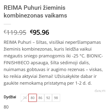
REIMA Puhuri žieminis
kombinezonas vaikams
Original
Current
119.95
95.96
€
€
price
price
REIMA Puhuri – šiltas, visiškai neperšlampamas
was:
is:
žieminis kombinezonas, kuris leidžia vaikui
€119.95.
€95.96.
mėgautis sniego pramogomis iki -25 °C. BIONIC-
FINISH®ECO apsauga, šilta sėdimoji dalis,
nuimamas gobtuvas ir augimo rezervas – viskas,
ko reikia aktyviai žiemai! Užsisakykite dabar ir
gaukite nemokamą pristatymą per 1-2 d. d.
IŠVALYTI
Dydžiai
74
80
86
92
98
80