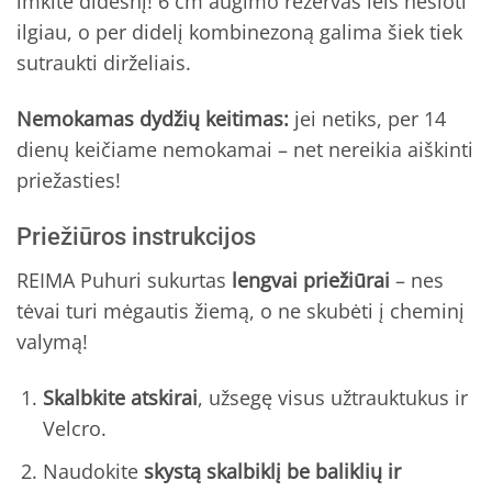
imkite didesnį! 6 cm augimo rezervas leis nešioti
ilgiau, o per didelį kombinezoną galima šiek tiek
sutraukti dirželiais.
Nemokamas dydžių keitimas:
jei netiks, per 14
dienų keičiame nemokamai – net nereikia aiškinti
priežasties!
Priežiūros instrukcijos
REIMA Puhuri sukurtas
lengvai priežiūrai
– nes
tėvai turi mėgautis žiemą, o ne skubėti į cheminį
valymą!
Skalbkite atskirai
, užsegę visus užtrauktukus ir
Velcro.
Naudokite
skystą skalbiklį be baliklių ir