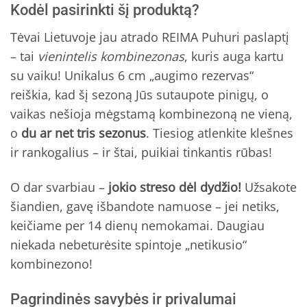
Kodėl pasirinkti šį produktą?
Tėvai Lietuvoje jau atrado REIMA Puhuri paslaptį
– tai
vienintelis kombinezonas
, kuris auga kartu
su vaiku! Unikalus 6 cm „augimo rezervas“
reiškia, kad šį sezoną Jūs sutaupote pinigų, o
vaikas nešioja mėgstamą kombinezoną ne vieną,
o
du ar net tris sezonus
. Tiesiog atlenkite klešnes
ir rankogalius – ir štai, puikiai tinkantis rūbas!
O dar svarbiau –
jokio streso dėl dydžio!
Užsakote
šiandien, gavę išbandote namuose – jei netiks,
keičiame per 14 dienų nemokamai. Daugiau
niekada nebeturėsite spintoje „netikusio“
kombinezono!
Pagrindinės savybės ir privalumai