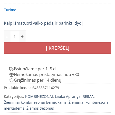
Turime
Kaip išmatuoti vaiko pėdą ir parinkti dydį
produkto kiekis: REIMA Puhuri žieminis kombinezonas va
Į KREPŠELĮ
Išsiunčiame per 1–5 d.
Nemokamas pristatymas nuo €80
Grąžinimas per 14 dienų
Produkto kodas:
6438557114279
Kategorijos:
KOMBINEZONAI
,
Lauko Apranga
,
REIMA
,
Žieminiai kombinezonai berniukams
,
Žieminiai kombinezonai
mergaitėms
,
Žiemos Sezonas