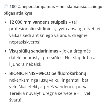
100 % neperšlampamas – net šlapiausias sniego
pūgas atlaikys!
12 000 mm vandens stulpelis
– tai
profesionalių slidininkų lygio apsauga. Net jei
vaikas sėdi ant sniego valandą, drėgmė
neprasiskverbs!
Visų siūlių sandarinimas
– jokia drėgmės
dalelė nepraslys pro siūles. Net šlapdriba ar
lijundra nebaisi!
BIONIC-FINISH®ECO be fluorokarbonų
–
nekenksminga Jūsų vaikui ir gamtai, bet
velniškai efektyvi prieš vandenį ir purvą.
Tereikia nuvalyti drėgna servetėle – ir vėl
švaru!