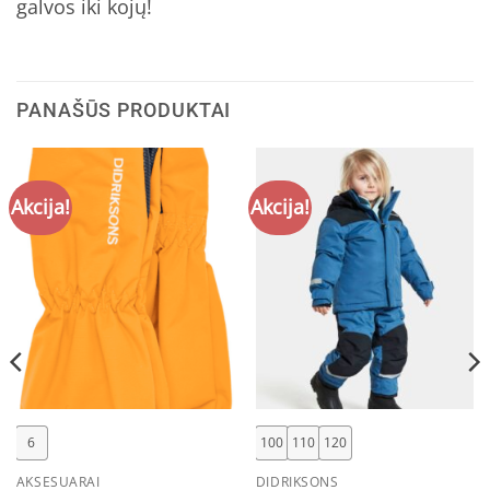
galvos iki kojų!
PANAŠŪS PRODUKTAI
Akcija!
Akcija!
6
100
110
120
AKSESUARAI
DIDRIKSONS