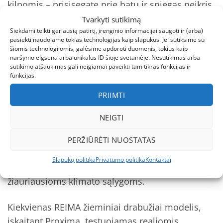
kilpomis – prisisegate prie batų ir sniegas neįkris
į galiūnus
Tvarkyti sutikimą
Siekdami teikti geriausią patirtį, įrenginio informacijai saugoti ir (arba)
– Patvarios sutvirtinimo detalės ant kelių ir kelio
pasiekti naudojame tokias technologijas kaip slapukus. Jei sutiksime su
galaų – atlaiko net asfaltą, kai sniegas jau
šiomis technologijomis, galėsime apdoroti duomenis, tokius kaip
naršymo elgsena arba unikalūs ID šioje svetainėje. Nesutikimas arba
nutirpęs
sutikimo atšaukimas gali neigiamai paveikti tam tikras funkcijas ir
funkcijas.
## Kokybė ir patikimumas
PRIIMTI
REIMA – tai suomiška legenda nuo 1914-ųjų,
NEIGTI
kurią pasitiki net Skandinavijos darželių ir
mokyklų tinklai. Per daugiau nei šimtą metų šis
PERŽIŪRĖTI NUOSTATAS
prekės ženklas tapo sinonimu nepriekaištingai
Slapukų politika
Privatumo politika
Kontaktai
vaikų aprangos kokybei, kuri pritaikyta pačioms
žiauriausioms klimato sąlygoms.
Kiekvienas REIMA žieminiai drabužiai modelis,
įskaitant Proxima, testuojamas realiomis