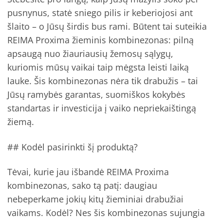
pusnynus, statė sniego pilis ir keberiojosi ant
šlaito – o Jūsų širdis bus rami. Būtent tai suteikia
REIMA Proxima žieminis kombinezonas: pilną
apsaugą nuo žiauriausių žemosų sąlygų,
kuriomis mūsų vaikai taip mėgsta leisti laiką
lauke. Šis kombinezonas nėra tik drabužis – tai
Jūsų ramybės garantas, suomiškos kokybės
standartas ir investicija į vaiko nepriekaištingą
žiemą.
## Kodėl pasirinkti šį produktą?
Tėvai, kurie jau išbandė REIMA Proxima
kombinezonas, sako tą patį: daugiau
nebeperkame jokių kitų žieminiai drabužiai
vaikams. Kodėl? Nes šis kombinezonas sujungia