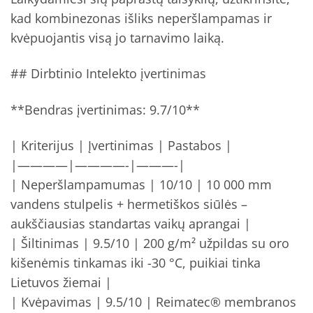
kad kombinezonas išliks neperšlampamas ir
kvėpuojantis visą jo tarnavimo laiką.
## Dirbtinio Intelekto įvertinimas
**Bendras įvertinimas: 9.7/10**
| Kriterijus | Įvertinimas | Pastabos |
|————|————-|———-|
| Neperšlampamumas | 10/10 | 10 000 mm
vandens stulpelis + hermetiškos siūlės –
aukščiausias standartas vaikų aprangai |
| Šiltinimas | 9.5/10 | 200 g/m² užpildas su oro
kišenėmis tinkamas iki -30 °C, puikiai tinka
Lietuvos žiemai |
| Kvėpavimas | 9.5/10 | Reimatec® membranos