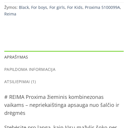
Žymos:
Black
,
For boys
,
For girls
,
For Kids
,
Proxima 5100099A
,
Reima
APRAŠYMAS
PAPILDOMA INFORMACIJA
ATSILIEPIMAI (1)
# REIMA Proxima žieminis kombinezonas
vaikams – nepriekaištinga apsauga nuo šalčio ir
drėgmės
Stebėsite pro langą, kaip Jūsų mažylis šoko per