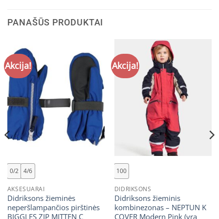
PANAŠŪS PRODUKTAI
Akcija!
Akcija!
0/2
4/6
100
AKSESUARAI
DIDRIKSONS
Didriksons žieminės
Didriksons žieminis
neperšlampančios pirštinės
kombinezonas – NEPTUN K
BIGGLES ZIP MITTEN C
COVER Modern Pink (yra