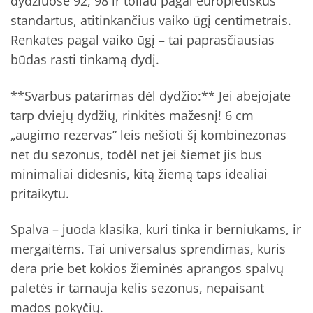
dydžiuose 92, 98 ir toliau pagal europietiškus
standartus, atitinkančius vaiko ūgį centimetrais.
Renkates pagal vaiko ūgį – tai paprasčiausias
būdas rasti tinkamą dydį.
**Svarbus patarimas dėl dydžio:** Jei abejojate
tarp dviejų dydžių, rinkitės mažesnį! 6 cm
„augimo rezervas” leis nešioti šį kombinezonas
net du sezonus, todėl net jei šiemet jis bus
minimaliai didesnis, kitą žiemą taps idealiai
pritaikytu.
Spalva – juoda klasika, kuri tinka ir berniukams, ir
mergaitėms. Tai universalus sprendimas, kuris
dera prie bet kokios žieminės aprangos spalvų
paletės ir tarnauja kelis sezonus, nepaisant
mados pokyčių.