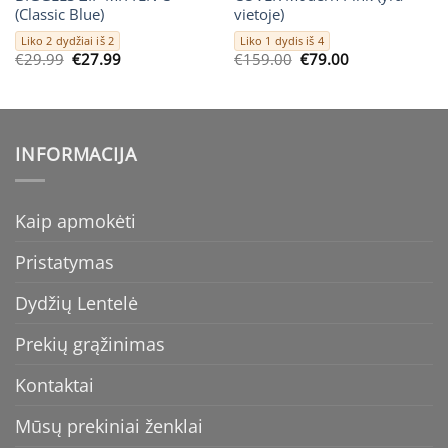
(Classic Blue)
vietoje)
Liko 2 dydžiai iš 2
Liko 1 dydis iš 4
Original
Current
Original
Current
€
29.99
€
27.99
€
159.00
€
79.00
price
price
price
price
was:
is:
was:
is:
€29.99.
€27.99.
€159.00.
€79.00.
INFORMACIJA
Kaip apmokėti
Pristatymas
Dydžių Lentelė
Prekių grąžinimas
Kontaktai
Mūsų prekiniai ženklai