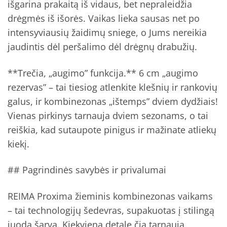
išgarina prakaitą iš vidaus, bet nepraleidžia
drėgmės iš išorės. Vaikas lieka sausas net po
intensyviausių žaidimų sniege, o Jums nereikia
jaudintis dėl peršalimo dėl drėgnų drabužių.
**Trečia, „augimo” funkcija.** 6 cm „augimo
rezervas” – tai tiesiog atlenkite klešnių ir rankovių
galus, ir kombinezonas „ištemps” dviem dydžiais!
Vienas pirkinys tarnauja dviem sezonams, o tai
reiškia, kad sutaupote pinigus ir mažinate atliekų
kiekį.
## Pagrindinės savybės ir privalumai
REIMA Proxima žieminis kombinezonas vaikams
– tai technologijų šedevras, supakuotas į stilingą
juodą šarvą. Kiekviena detale čia tarnauja