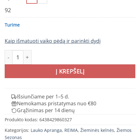
92
Turime
Kaip išmatuoti vaiko pėdą ir parinkti dydį
produkto kiekis: REIMA Proxima žieminis kombinezonas 
Į KREPŠELĮ
Išsiunčiame per 1–5 d.
Nemokamas pristatymas nuo €80
Grąžinimas per 14 dienų
Produkto kodas:
6438429860327
Kategorijos:
Lauko Apranga
,
REIMA
,
Žieminės kelnės
,
Žiemos
Sezonas