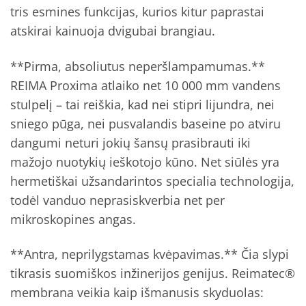
tris esmines funkcijas, kurios kitur paprastai
atskirai kainuoja dvigubai brangiau.
**Pirma, absoliutus neperšlampamumas.**
REIMA Proxima atlaiko net 10 000 mm vandens
stulpelį – tai reiškia, kad nei stipri lijundra, nei
sniego pūga, nei pusvalandis baseine po atviru
dangumi neturi jokių šansų prasibrauti iki
mažojo nuotykių ieškotojo kūno. Net siūlės yra
hermetiškai užsandarintos specialia technologija,
todėl vanduo neprasiskverbia net per
mikroskopines angas.
**Antra, neprilygstamas kvėpavimas.** Čia slypi
tikrasis suomiškos inžinerijos genijus. Reimatec®
membrana veikia kaip išmanusis skyduolas: