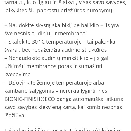
tarnautų kuo ilgiau ir išlaikytų visas savo savybes,
laikykitės šių paprastų priežiūros nurodymų:
– Naudokite skystą skalbiklį be baliklio – jis yra
švelnesnis audiniui ir membranai
– Skalbkite 30 °C temperatūroje – tai pakanka
švarai, bet nepažeidžia audinio struktūros
– Nenaudokite audinių minkštiklio – jis gali
užkimšti membranos poras ir sumažinti
kvėpavimą
– Džiovinkite žemoje temperatūroje arba
kambario sąlygomis – nereikia lyginti, nes
BIONIC-FINISH®ECO danga automatiškai atkuria
savo savybes kiekvieną kartą, kai kombinezonas
išdžiūva
Laikydamiesi šių paprastų taisyklių, užtikrinsite,