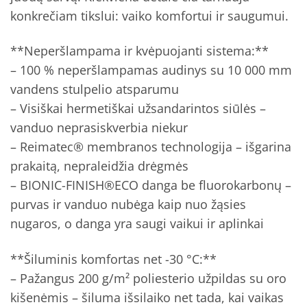
konkrečiam tikslui: vaiko komfortui ir saugumui.
**Neperšlampama ir kvėpuojanti sistema:**
– 100 % neperšlampamas audinys su 10 000 mm
vandens stulpelio atsparumu
– Visiškai hermetiškai užsandarintos siūlės –
vanduo neprasiskverbia niekur
– Reimatec® membranos technologija – išgarina
prakaitą, nepraleidžia drėgmės
– BIONIC-FINISH®ECO danga be fluorokarbonų –
purvas ir vanduo nubėga kaip nuo žąsies
nugaros, o danga yra saugi vaikui ir aplinkai
**Šiluminis komfortas net -30 °C:**
– Pažangus 200 g/m² poliesterio užpildas su oro
kišenėmis – šiluma išsilaiko net tada, kai vaikas