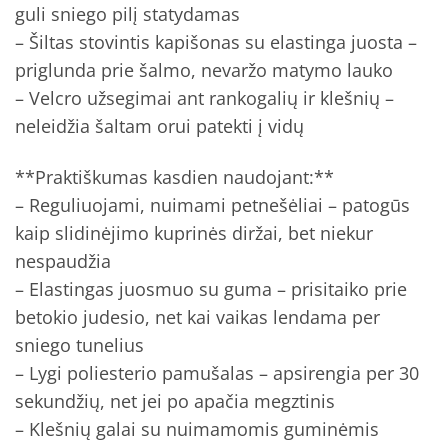
guli sniego pilį statydamas
– Šiltas stovintis kapišonas su elastinga juosta –
priglunda prie šalmo, nevaržo matymo lauko
– Velcro užsegimai ant rankogalių ir klešnių –
neleidžia šaltam orui patekti į vidų
**Praktiškumas kasdien naudojant:**
– Reguliuojami, nuimami petnešėliai – patogūs
kaip slidinėjimo kuprinės diržai, bet niekur
nespaudžia
– Elastingas juosmuo su guma – prisitaiko prie
betokio judesio, net kai vaikas lendama per
sniego tunelius
– Lygi poliesterio pamušalas – apsirengia per 30
sekundžių, net jei po apačia megztinis
– Klešnių galai su nuimamomis guminėmis