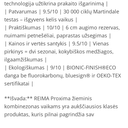
technologija užtikrina prakaito išgarinimą |
| Patvarumas | 9.5/10 | 30 000 ciklų Martindale
testas – išgyvens kelis vaikus |
| Praktiškumas | 10/10 | 6 cm augimo rezervas,
nuimami petnešėliai, paprastas užsegimas |
| Kainos ir vertės santykis | 9.5/10 | Vienas
pirkinys = dvi sezonai, kokybiškos medžiagos,
ilgaamžiškumas |
| Ekologiškumas | 9/10 | BIONIC-FINISH®ECO
danga be fluorokarbonų, bluesign® ir OEKO-TEX
sertifikatai |
**Išvada:** REIMA Proxima žieminis
kombinezonas vaikams yra aukščiausios klasės
produktas, kuris pilnai pagrindžia sav