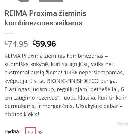
REIMA Proxima žieminis
kombinezonas vaikams
Original
Current
74.95
59.96
€
€
price
price
REIMA Proxima žieminis kombinezonas –
was:
is:
suomiška kokybė, kuri saugo Jūsų vaiką net
€74.95.
€59.96.
ekstremaliausią žiemą! 100% neperšlampamas,
kvėpuojantis, su BIONIC-FINISH®ECO danga.
Elastingas juosmuo, reguliuojami petnešėliai, 6
cm „augimo rezervas”. Juoda klasika, kuri tinka ir
berniukams, ir mergaitėms. Užsakykite dabar –
ribotas kiekis!
IŠVALYTI
Dydžiai
92
98