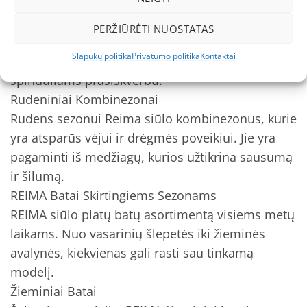
Vasariniai Kombinezonai
Reima vasariniai kombinezonai yra lengvi,
PERŽIŪRĖTI NUOSTATAS
kvėpuojantys ir apsaugo nuo saulės spindulių. Jie
Slapukų politika
Privatumo politika
Kontaktai
yra pagaminti iš medžiagų, kurios neleidžia UV
spinduliams prasiskverbti.
Rudeniniai Kombinezonai
Rudens sezonui Reima siūlo kombinezonus, kurie
yra atsparūs vėjui ir drėgmės poveikiui. Jie yra
pagaminti iš medžiagų, kurios užtikrina sausumą
ir šilumą.
REIMA Batai Skirtingiems Sezonams
REIMA siūlo platų batų asortimentą visiems metų
laikams. Nuo vasarinių šlepetės iki žieminės
avalynės, kiekvienas gali rasti sau tinkamą
modelį.
Žieminiai Batai