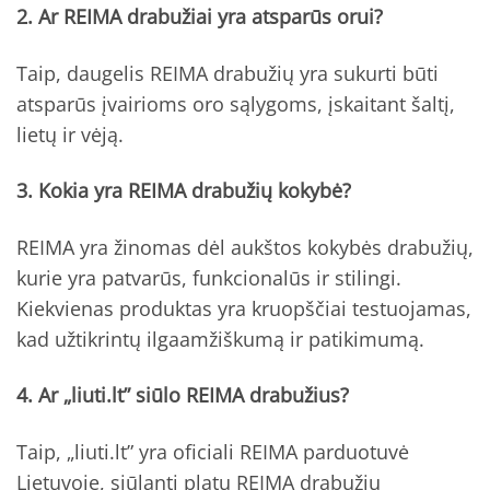
2. Ar REIMA drabužiai yra atsparūs orui?
Taip, daugelis REIMA drabužių yra sukurti būti
atsparūs įvairioms oro sąlygoms, įskaitant šaltį,
lietų ir vėją.
3. Kokia yra REIMA drabužių kokybė?
REIMA yra žinomas dėl aukštos kokybės drabužių,
kurie yra patvarūs, funkcionalūs ir stilingi.
Kiekvienas produktas yra kruopščiai testuojamas,
kad užtikrintų ilgaamžiškumą ir patikimumą.
4. Ar „liuti.lt” siūlo REIMA drabužius?
Taip, „liuti.lt” yra oficiali REIMA parduotuvė
Lietuvoje, siūlanti platų REIMA drabužių