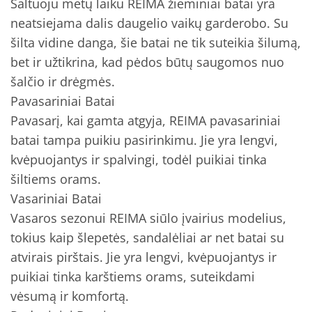
Šaltuoju metų laiku REIMA žieminiai batai yra
neatsiejama dalis daugelio vaikų garderobo. Su
šilta vidine danga, šie batai ne tik suteikia šilumą,
bet ir užtikrina, kad pėdos būtų saugomos nuo
šalčio ir drėgmės.
Pavasariniai Batai
Pavasarį, kai gamta atgyja, REIMA pavasariniai
batai tampa puikiu pasirinkimu. Jie yra lengvi,
kvėpuojantys ir spalvingi, todėl puikiai tinka
šiltiems orams.
Vasariniai Batai
Vasaros sezonui REIMA siūlo įvairius modelius,
tokius kaip šlepetės, sandalėliai ar net batai su
atvirais pirštais. Jie yra lengvi, kvėpuojantys ir
puikiai tinka karštiems orams, suteikdami
vėsumą ir komfortą.