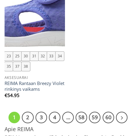
23
25
30
31
32
33
34
35
37
38
AKSESUARAI
REIMA Rantaan Breezy Violet
rinkinys vaikams
€
54.95
1
2
3
4
…
58
59
60
Apie REIMA