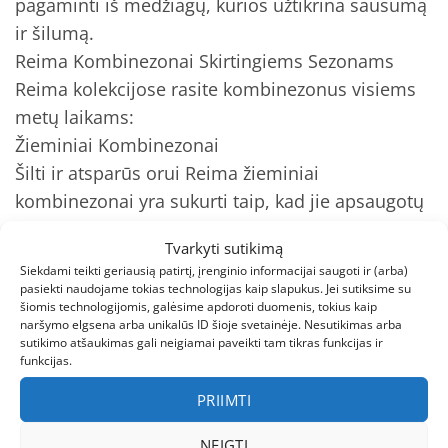
pagaminti iš medžiagų, kurios užtikrina sausumą
ir šilumą.
Reima Kombinezonai Skirtingiems Sezonams
Reima kolekcijose rasite kombinezonus visiems
metų laikams:
Žieminiai Kombinezonai
Šilti ir atsparūs orui Reima žieminiai
kombinezonai yra sukurti taip, kad jie apsaugotų
nuo šalčio, vėjo ir drėgmės. Jie yra pagaminti iš
Tvarkyti sutikimą
aukštos kokybės medžiagų, kurios užtikrina
Siekdami teikti geriausią patirtį, įrenginio informacijai saugoti ir (arba)
šilumą ir komfortą.
pasiekti naudojame tokias technologijas kaip slapukus. Jei sutiksime su
šiomis technologijomis, galėsime apdoroti duomenis, tokius kaip
Pavasariniai Kombinezonai
naršymo elgsena arba unikalūs ID šioje svetainėje. Nesutikimas arba
Lengvi ir kvėpuojantys Reima pavasariniai
sutikimo atšaukimas gali neigiamai paveikti tam tikras funkcijas ir
funkcijas.
kombinezonai yra puikus pasirinkimas šiltiems
orams. Jie yra pagaminti iš medžiagų, kurios
PRIIMTI
leidžia odai kvėpuoti ir užtikrina sausumą.
NEIGTI