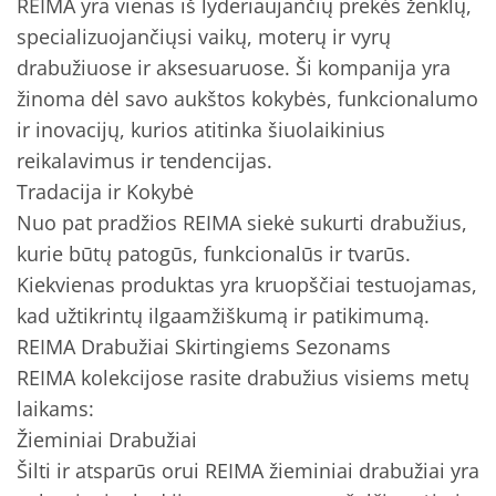
REIMA yra vienas iš lyderiaujančių prekės ženklų,
specializuojančiųsi vaikų, moterų ir vyrų
drabužiuose ir aksesuaruose. Ši kompanija yra
žinoma dėl savo aukštos kokybės, funkcionalumo
ir inovacijų, kurios atitinka šiuolaikinius
reikalavimus ir tendencijas.
Tradacija ir Kokybė
Nuo pat pradžios REIMA siekė sukurti drabužius,
kurie būtų patogūs, funkcionalūs ir tvarūs.
Kiekvienas produktas yra kruopščiai testuojamas,
kad užtikrintų ilgaamžiškumą ir patikimumą.
REIMA Drabužiai Skirtingiems Sezonams
REIMA kolekcijose rasite drabužius visiems metų
laikams:
Žieminiai Drabužiai
Šilti ir atsparūs orui REIMA žieminiai drabužiai yra