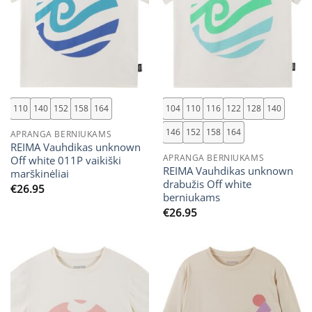
110
140
152
158
164
104
110
116
122
128
140
146
152
158
164
APRANGA BERNIUKAMS
REIMA Vauhdikas unknown
APRANGA BERNIUKAMS
Off white 011P vaikiški
REIMA Vauhdikas unknown
marškinėliai
drabužis Off white
€
26.95
berniukams
€
26.95