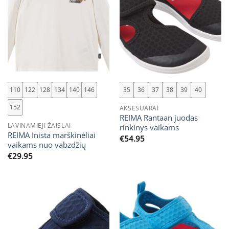
110
122
128
134
140
146
35
36
37
38
39
40
152
AKSESUARAI
REIMA Rantaan juodas
LAVINAMIEJI ŽAISLAI
rinkinys vaikams
REIMA Inista marškinėliai
€
54.95
vaikams nuo vabzdžių
€
29.95