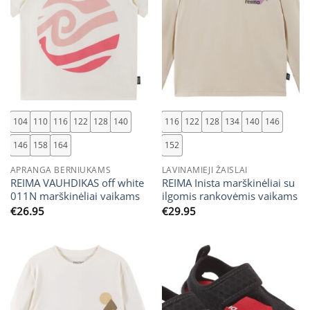
104
110
116
122
128
140
116
122
128
134
140
146
146
158
164
152
APRANGA BERNIUKAMS
LAVINAMIEJI ŽAISLAI
REIMA VAUHDIKAS off white
REIMA Inista marškinėliai su
011N marškinėliai vaikams
ilgomis rankovėmis vaikams
€
26.95
€
29.95