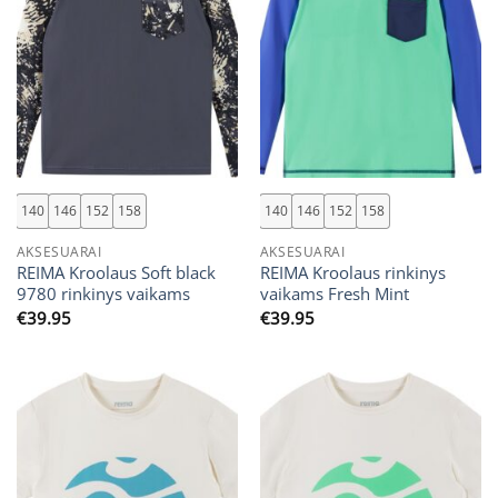
140
146
152
158
140
146
152
158
AKSESUARAI
AKSESUARAI
REIMA Kroolaus Soft black
REIMA Kroolaus rinkinys
9780 rinkinys vaikams
vaikams Fresh Mint
€
39.95
€
39.95