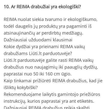
10. Ar REIMA drabužiai yra ekologiški?
REIMA nuolat siekia tvarumo ir ekologiškumo,
todėl daugelis jų produktų yra pagaminti iš
atsinaujinančių ar perdirbtų medžiagų.
Dažniausiai užduodami klausimai
Kokie dydžiai yra prieinami REIMA vaikų
drabužiams Liūti.lt parduotuvėje?
Liūti.lt parduotuvėje galite rasti REIMA vaikų
drabužius nuo naujagimių iki paauglių dydžių,
paprastai nuo 50 iki 160 cm ūgio.
Kaip tinkamai prižiūrėti REIMA drabužius, kad jie
išliktų kokybiški?
Rekomenduojame laikytis gamintojo priežiūros
instrukcijų, kurios paprastai yra ant etiketės.
Dažniausiai REIMA drabužius reikia skalbti