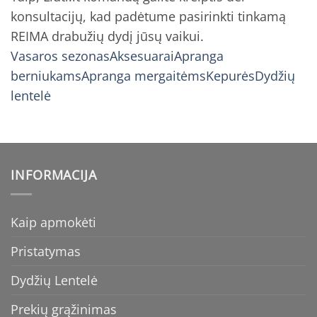
konsultacijų, kad padėtume pasirinkti tinkamą
REIMA drabužių dydį jūsų vaikui.
Vasaros sezonas
Aksesuarai
Apranga
berniukams
Apranga mergaitėms
Kepurės
Dydžių
lentelė
INFORMACIJA
Kaip apmokėti
Pristatymas
Dydžių Lentelė
Prekių grąžinimas