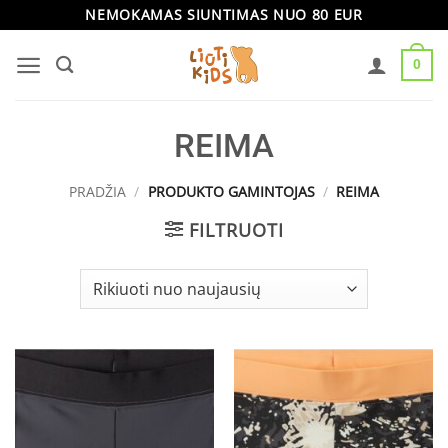
Skip
NEMOKAMAS SIUNTIMAS NUO 80 EUR
to
0
content
REIMA
PRADŽIA
/
PRODUKTO GAMINTOJAS
/
REIMA
FILTRUOTI