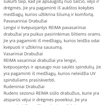
sukurti taip, kad jie apsaugotų nuo šalčio, vėjo ir
drėgmės. Jie yra pagaminti iš aukštos kokybės
medžiagų, kurios užtikrina šilumą ir komfortą.
Pavasariniai Drabužiai
Lengvi ir kvėpuojantys REIMA pavasariniai
drabužiai yra puikus pasirinkimas šiltiems orams.
Jie yra pagaminti iš medžiagų, kurios leidžia odai
kvėpuoti ir užtikrina sausumą.
Vasariniai Drabužiai
REIMA vasariniai drabužiai yra lengvi,
kvėpuojantys ir apsaugo nuo saulės spindulių. Jie
yra pagaminti iš medžiagų, kurios neleidžia UV
spinduliams prasiskverbti.
Rudeniniai Drabužiai
Rudens sezonui REIMA siūlo drabužius, kurie yra
atsparūs vėjui ir drėgmės poveikiui. Jie yra