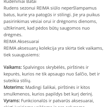
Rudeniniai Batai
Rudens sezonui REIMA siūlo neperšlampamus
batus, kurie yra patogūs ir stilingi. Jie yra puikus
pasirinkimas vėsiai orui ir drėgnoms dienoms,
užtikrinant, kad pėdos būtų saugomos nuo
drėgmės.
REIMA Aksesuarai
REIMA aksesuarų kolekcija yra skirta tiek vaikams,
tiek suaugusiems:
Vaikams:
Spalvingos skrybėlės, pirštinės ir
kepurės, kurios ne tik apsaugo nuo šalčio, bet ir
suteikia stilių.
Moterims:
Madingi šalikai, pirštinės ir kitos
smulkmenos, kurios papildys bet kurį derinį.
Vyrams:
Funkcionalūs ir patvarūs aksesuarai,