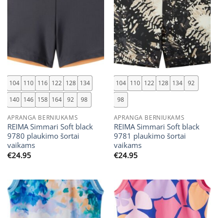
104
110
116
122
128
134
104
110
122
128
134
92
140
146
158
164
92
98
98
APRANGA BERNIUKAMS
APRANGA BERNIUKAMS
REIMA Simmari Soft black
REIMA Simmari Soft black
9780 plaukimo šortai
9781 plaukimo šortai
vaikams
vaikams
€
24.95
€
24.95