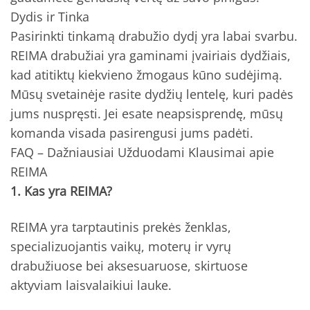
Dydis ir Tinka
Pasirinkti tinkamą drabužio dydį yra labai svarbu.
REIMA drabužiai yra gaminami įvairiais dydžiais,
kad atitiktų kiekvieno žmogaus kūno sudėjimą.
Mūsų svetainėje rasite dydžių lentelę, kuri padės
jums nuspręsti. Jei esate neapsisprendę, mūsų
komanda visada pasirengusi jums padėti.
FAQ – Dažniausiai Užduodami Klausimai apie
REIMA
1. Kas yra REIMA?
REIMA yra tarptautinis prekės ženklas,
specializuojantis vaikų, moterų ir vyrų
drabužiuose bei aksesuaruose, skirtuose
aktyviam laisvalaikiui lauke.