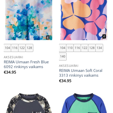
104
116
122
128
104
110
116
122
128
134
140
AKSESUARAI
REIMA Uimaan Fresh Blue
AKSESUARAI
6092 rinkinys vaikams
REIMA Uimaan Soft Coral
€
34.95
3313 rinkinys vaikams
€
34.95