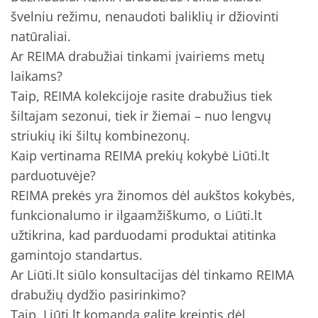
švelniu režimu, nenaudoti baliklių ir džiovinti
natūraliai.
Ar REIMA drabužiai tinkami įvairiems metų
laikams?
Taip, REIMA kolekcijoje rasite drabužius tiek
šiltajam sezonui, tiek ir žiemai – nuo lengvų
striukių iki šiltų kombinezonų.
Kaip vertinama REIMA prekių kokybė Liūti.lt
parduotuvėje?
REIMA prekės yra žinomos dėl aukštos kokybės,
funkcionalumo ir ilgaamžiškumo, o Liūti.lt
užtikrina, kad parduodami produktai atitinka
gamintojo standartus.
Ar Liūti.lt siūlo konsultacijas dėl tinkamo REIMA
drabužių dydžio pasirinkimo?
Taip, Liūti.lt komandą galite kreiptis dėl