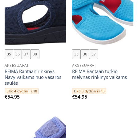
35
36
37
38
35
36
37
AKSESUARAI
AKSESUARAI
REIMA Rantaan rinkinys
REIMA Rantaan turkio
Navy vaikams nuo vasaros
mėlynas rinkinys vaikams
saulės
Liko 4 dydžiai iš 18
Liko 3 dydžiai iš 15
€
54.95
€
54.95