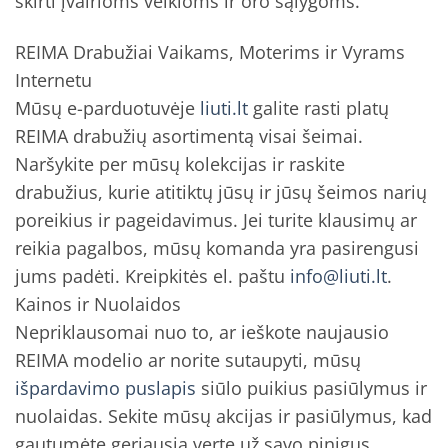
skirti įvairioms veikloms ir oro sąlygoms.
REIMA Drabužiai Vaikams, Moterims ir Vyrams
Internetu
Mūsų e-parduotuvėje
liuti.lt
galite rasti platų
REIMA drabužių asortimentą visai šeimai.
Naršykite per mūsų kolekcijas ir raskite
drabužius, kurie atitiktų jūsų ir jūsų šeimos narių
poreikius ir pageidavimus. Jei turite klausimų ar
reikia pagalbos, mūsų komanda yra pasirengusi
jums padėti. Kreipkitės el. paštu
info@liuti.lt
.
Kainos ir Nuolaidos
Nepriklausomai nuo to, ar ieškote naujausio
REIMA modelio ar norite sutaupyti, mūsų
išpardavimo puslapis
siūlo puikius pasiūlymus ir
nuolaidas. Sekite mūsų akcijas ir pasiūlymus, kad
gautumėte geriausią vertę už savo pinigus.