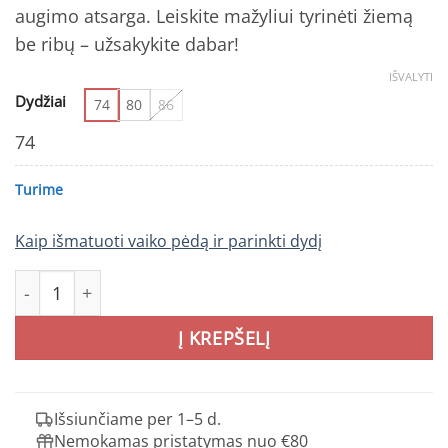
augimo atsarga. Leiskite mažyliui tyrinėti žiemą
be ribų – užsakykite dabar!
IŠVALYTI
Dydžiai
74
80
86
74
Turime
Kaip išmatuoti vaiko pėdą ir parinkti dydį
produkto kiekis: REIMA Lappi žieminis kombinezonas vai
Į KREPŠELĮ
Išsiunčiame per 1–5 d.
Nemokamas pristatymas nuo €80