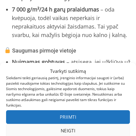
7 000 g/m²/24 h garų pralaidumas
– oda
kvėpuoja, todėl vaikas neperkais ir
neprakaituos aktyviai žaisdamas. Tai ypač
svarbu, kai mažylis bėgioja nuo kalno į kalną.
Saugumas pirmoje vietoje
Nuimamas gobtuvas
– atsisega, jei užkliūva už
čiuožyklos turėklų – mažina traumų riziką.
Tvarkyti sutikimą
Siekdami teikti geriausią patirtį, įrenginio informacijai saugoti ir (arba)
Atšvaitai 360°
– matomi iš 150 m atstumo
pasiekti naudojame tokias technologijas kaip slapukus. Jei sutiksime su
šiomis technologijomis, galėsime apdoroti duomenis, tokius kaip
temstant. Jūsų vaikas bus pastebimas net
naršymo elgsena arba unikalūs ID šioje svetainėje. Nesutikimas arba
ankstyvą žiemos vakarą.
sutikimo atšaukimas gali neigiamai paveikti tam tikras funkcijas ir
funkcijas.
Silikoninės pėdutės
– klešnės nėšokinėja, net
PRIIMTI
kai vaikas ropoja ledu.
NEIGTI
Auga kartu su vaiku