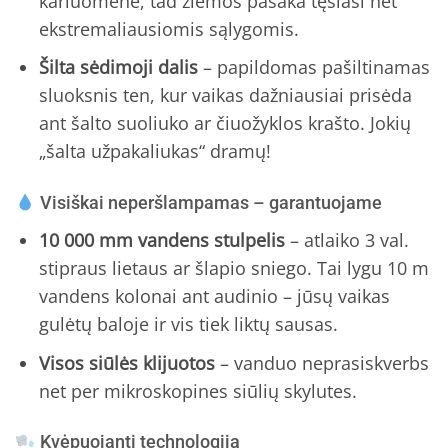
kariuomenė, tad žiemos pasaka tęsiasi net
ekstremaliausiomis sąlygomis.
Šilta sėdimoji dalis
– papildomas pašiltinamas
sluoksnis ten, kur vaikas dažniausiai prisėda
ant šalto suoliuko ar čiuožyklos krašto. Jokių
„šalta užpakaliukas“ dramų!
Visiškai neperšlampamas – garantuojame
10 000 mm vandens stulpelis
– atlaiko 3 val.
stipraus lietaus ar šlapio sniego. Tai lygu 10 m
vandens kolonai ant audinio – jūsų vaikas
gulėtų baloje ir vis tiek liktų sausas.
Visos siūlės klijuotos
– vanduo neprasiskverbs
net per mikroskopines siūlių skylutes.
Kvėpuojanti technologija