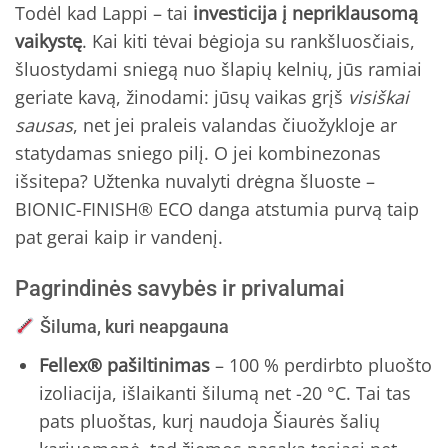
Todėl kad Lappi – tai
investicija į nepriklausomą
vaikystę
. Kai kiti tėvai bėgioja su rankšluosčiais,
šluostydami sniegą nuo šlapių kelnių, jūs ramiai
geriate kavą, žinodami: jūsų vaikas grįš
visiškai
sausas
, net jei praleis valandas čiuožykloje ar
statydamas sniego pilį. O jei kombinezonas
išsitepa? Užtenka nuvalyti drėgna šluoste –
BIONIC-FINISH® ECO danga atstumia purvą taip
pat gerai kaip ir vandenį.
Pagrindinės savybės ir privalumai
Šiluma, kuri neapgauna
Fellex® pašiltinimas
– 100 % perdirbto pluošto
izoliacija, išlaikanti šilumą net -20 °C. Tai tas
pats pluoštas, kurį naudoja Šiaurės šalių