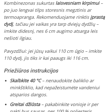
Kombinezonas sukurtas
laisvesniam kirpimui
–
po juo lengvai tilps storesnis megztinis ar
termoapranga. Rekomenduojame rinktis
įprastą
dydį
, tačiau jei vaikas yra tarp dviejų dydžių –
imkite didesnį, nes 6 cm augimo atsarga leis
nešioti ilgiau.
Pavyzdžiui:
jei jūsų vaikui 110 cm ūgio – imkite
110 dydį, jis tiks ir kai paaugs iki 116 cm.
Priežiūros instrukcijos
Skalbkite 40 °C
– nenaudokite baliklio ar
minkštiklio, kad nepažeistumėte vandeniui
atsparios dangos.
Greitai džiūsta
– pakabinkite vonioje ir per
naktį bus sausas, nes 100 % poliesteris