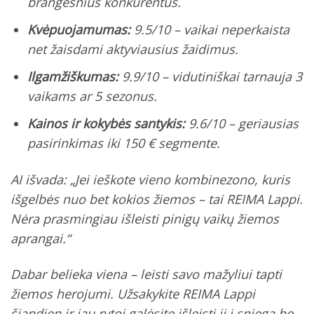
brangesnius konkurentus.
Kvėpuojamumas:
9.5/10 – vaikai neperkaista
net žaisdami aktyviausius žaidimus.
Ilgamžiškumas:
9.9/10 – vidutiniškai tarnauja 3
vaikams ar 5 sezonus.
Kainos ir kokybės santykis:
9.6/10 – geriausias
pasirinkimas iki 150 € segmente.
AI išvada:
„Jei ieškote vieno kombinezono, kuris
išgelbės nuo bet kokios žiemos – tai REIMA Lappi.
Nėra prasmingiau išleisti pinigų vaikų žiemos
aprangai.“
Dabar belieka viena – leisti savo mažyliui tapti
žiemos herojumi. Užsakykite REIMA Lappi
šiandien ir jau rytoj galėsite išleisti jį į sniegą be