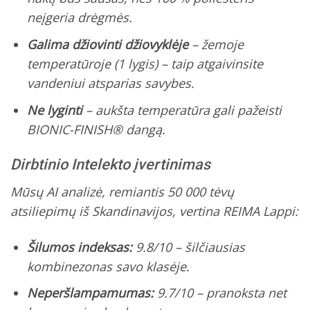
neįgeria drėgmės.
Galima džiovinti džiovyklėje
– žemoje
temperatūroje (1 lygis) – taip atgaivinsite
vandeniui atsparias savybes.
Ne lyginti
– aukšta temperatūra gali pažeisti
BIONIC-FINISH® dangą.
Dirbtinio Intelekto įvertinimas
Mūsų AI analizė, remiantis 50 000 tėvų
atsiliepimų iš Skandinavijos, vertina REIMA Lappi:
Šilumos indeksas:
9.8/10 – šilčiausias
kombinezonas savo klasėje.
Neperšlampamumas:
9.7/10 – pranoksta net