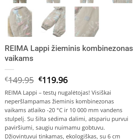
REIMA Lappi žieminis kombinezonas
vaikams
Original
Current
149.95
119.96
€
€
price
price
REIMA Lappi – testų nugalėtojas! Visiškai
was:
is:
neperšlampamas žieminis kombinezonas
€149.95.
€119.96.
vaikams atlaiko -20 °C ir 10 000 mm vandens
stulpelį. Su šilta sėdima dalimi, atspariu purvui
paviršiumi, saugiu nuimamu gobtuvu.
Džiovintuvui tinkamas, ekologiškas, su 6 cm