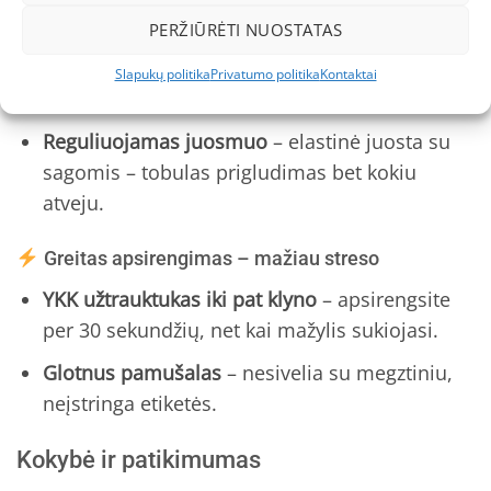
PERŽIŪRĖTI NUOSTATAS
6 cm „augimo atsarga“
– tiesiog atlenkite
vidinę klešnę ir kombinezonas tiks 2–3
Slapukų politika
Privatumo politika
Kontaktai
sezonus ilgiau.
Reguliuojamas juosmuo
– elastinė juosta su
sagomis – tobulas prigludimas bet kokiu
atveju.
Greitas apsirengimas – mažiau streso
YKK užtrauktukas iki pat klyno
– apsirengsite
per 30 sekundžių, net kai mažylis sukiojasi.
Glotnus pamušalas
– nesivelia su megztiniu,
neįstringa etiketės.
Kokybė ir patikimumas