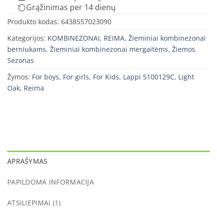
Grąžinimas per 14 dienų
Produkto kodas:
6438557023090
Kategorijos:
KOMBINEZONAI
,
REIMA
,
Žieminiai kombinezonai
berniukams
,
Žieminiai kombinezonai mergaitėms
,
Žiemos
Sezonas
Žymos:
For boys
,
For girls
,
For Kids
,
Lappi 5100129C
,
Light
Oak
,
Reima
APRAŠYMAS
PAPILDOMA INFORMACIJA
ATSILIEPIMAI (1)