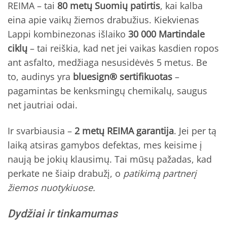
REIMA – tai
80 metų Suomių patirtis
, kai kalba
eina apie vaikų žiemos drabužius. Kiekvienas
Lappi kombinezonas išlaiko
30 000 Martindale
ciklų
– tai reiškia, kad net jei vaikas kasdien ropos
ant asfalto, medžiaga nesusidėvės 5 metus. Be
to, audinys yra
bluesign® sertifikuotas
–
pagamintas be kenksmingų chemikalų, saugus
net jautriai odai.
Ir svarbiausia –
2 metų REIMA garantija
. Jei per tą
laiką atsiras gamybos defektas, mes keisime į
naują be jokių klausimų. Tai mūsų pažadas, kad
perkate ne šiaip drabužį, o
patikimą partnerį
žiemos nuotykiuose.
Dydžiai ir tinkamumas