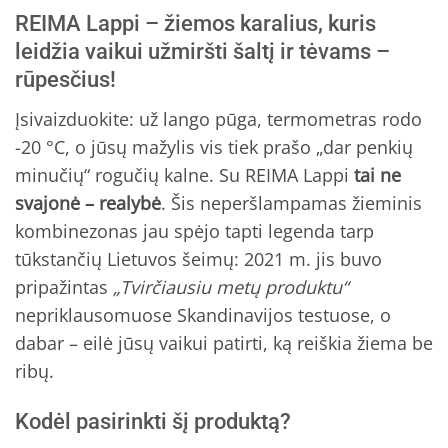
REIMA Lappi – žiemos karalius, kuris
leidžia vaikui užmiršti šaltį ir tėvams –
rūpesčius!
Įsivaizduokite: už lango pūga, termometras rodo
-20 °C, o jūsų mažylis vis tiek prašo „dar penkių
minučių“ rogučių kalne. Su REIMA Lappi
tai ne
svajonė – realybė
. Šis neperšlampamas žieminis
kombinezonas jau spėjo tapti legenda tarp
tūkstančių Lietuvos šeimų: 2021 m. jis buvo
pripažintas
„Tvirčiausiu metų produktu“
nepriklausomuose Skandinavijos testuose, o
dabar – eilė jūsų vaikui patirti, ką reiškia žiema be
ribų.
Kodėl pasirinkti šį produktą?