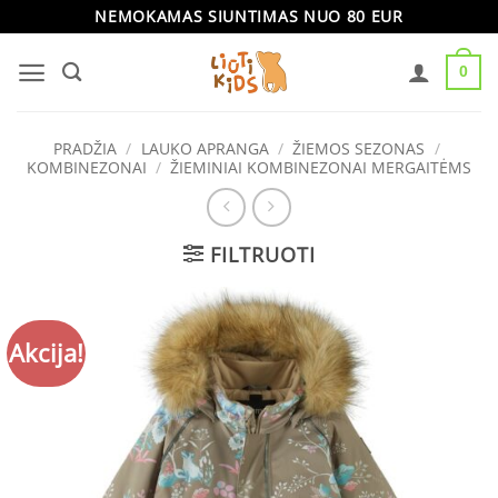
Skip
NEMOKAMAS SIUNTIMAS NUO 80 EUR
to
0
content
PRADŽIA
/
LAUKO APRANGA
/
ŽIEMOS SEZONAS
/
KOMBINEZONAI
/
ŽIEMINIAI KOMBINEZONAI MERGAITĖMS
FILTRUOTI
Akcija!