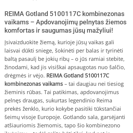
REIMA Gotland 5100117C kombinezonas
vaikams – Apdovanojimų pelnytas žiemos
komfortas ir saugumas jūsų mažyliui!
Įsivaizduokite žiemą, kurioje jūsų vaikas gali
laisvai dūkti sniege, šokinėti per balas ir tyrinėti
baltą pasaulį be jokių ribų – o jūs ramiai stebite,
žinodami, kad jis visiškai apsaugotas nuo šalčio,
drėgmės ir vėjo.
REIMA Gotland 5100117C
kombinezonas vaikams
– tai daugiau nei tiesiog
žieminis rūbas. Tai patikimas, apdovanojimus
pelnęs draugas, sukurtas legendinio Reima
prekės ženklo, kurio kokybe pasitiki tūkstančiai
šeimų visoje Europoje. Gotlando sala, garsėjanti
atšiauriomis žiemomis, tapo šio kombinezono