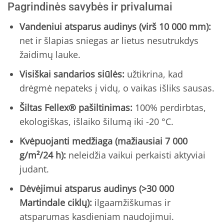
Pagrindinės savybės ir privalumai
Vandeniui atsparus audinys (virš 10 000 mm):
net ir šlapias sniegas ar lietus nesutrukdys
žaidimų lauke.
Visiškai sandarios siūlės:
užtikrina, kad
drėgmė nepateks į vidų, o vaikas išliks sausas.
Šiltas Fellex® pašiltinimas:
100% perdirbtas,
ekologiškas, išlaiko šilumą iki -20 °C.
Kvėpuojanti medžiaga (mažiausiai 7 000
g/m²/24 h):
neleidžia vaikui perkaisti aktyviai
judant.
Dėvėjimui atsparus audinys (>30 000
Martindale ciklų):
ilgaamžiškumas ir
atsparumas kasdieniam naudojimui.