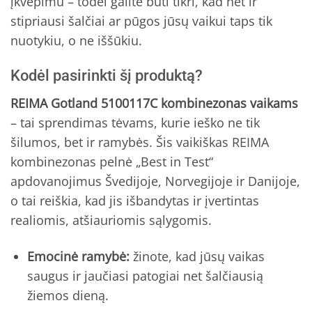
įkvėpimu – todėl galite būti tikri, kad net ir
stipriausi šalčiai ar pūgos jūsų vaikui taps tik
nuotykiu, o ne iššūkiu.
Kodėl pasirinkti šį produktą?
REIMA Gotland 5100117C kombinezonas vaikams
– tai sprendimas tėvams, kurie ieško ne tik
šilumos, bet ir ramybės. Šis vaikiškas REIMA
kombinezonas pelnė „Best in Test“
apdovanojimus Švedijoje, Norvegijoje ir Danijoje,
o tai reiškia, kad jis išbandytas ir įvertintas
realiomis, atšiauriomis sąlygomis.
Emocinė ramybė:
žinote, kad jūsų vaikas
saugus ir jaučiasi patogiai net šalčiausią
žiemos dieną.