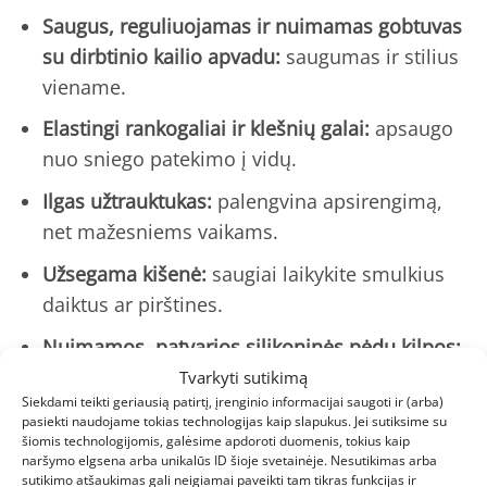
Saugus, reguliuojamas ir nuimamas gobtuvas
su dirbtinio kailio apvadu:
saugumas ir stilius
viename.
Elastingi rankogaliai ir klešnių galai:
apsaugo
nuo sniego patekimo į vidų.
Ilgas užtrauktukas:
palengvina apsirengimą,
net mažesniems vaikams.
Užsegama kišenė:
saugiai laikykite smulkius
daiktus ar pirštines.
Nuimamos, patvarios silikoninės pėdų kilpos:
užtikrina, kad klešnės neslystų nuo batų.
Tvarkyti sutikimą
Siekdami teikti geriausią patirtį, įrenginio informacijai saugoti ir (arba)
Papildomai pašiltinta sėdimoji dalis:
vaikas
pasiekti naudojame tokias technologijas kaip slapukus. Jei sutiksime su
šiomis technologijomis, galėsime apdoroti duomenis, tokius kaip
išliks šiltas net sėdėdamas ant sniego.
naršymo elgsena arba unikalūs ID šioje svetainėje. Nesutikimas arba
sutikimo atšaukimas gali neigiamai paveikti tam tikras funkcijas ir