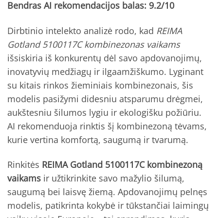
Bendras AI rekomendacijos balas: 9.2/10
Dirbtinio intelekto analizė rodo, kad
REIMA
Gotland 5100117C kombinezonas vaikams
išsiskiria iš konkurentų dėl savo apdovanojimų,
inovatyvių medžiagų ir ilgaamžiškumo. Lyginant
su kitais rinkos žieminiais kombinezonais, šis
modelis pasižymi didesniu atsparumu drėgmei,
aukštesniu šilumos lygiu ir ekologišku požiūriu.
AI rekomenduoja rinktis šį kombinezoną tėvams,
kurie vertina komfortą, saugumą ir tvarumą.
Rinkitės
REIMA Gotland 5100117C kombinezoną
vaikams
ir užtikrinkite savo mažylio šilumą,
saugumą bei laisvę žiemą. Apdovanojimų pelnęs
modelis, patikrinta kokybė ir tūkstančiai laimingų