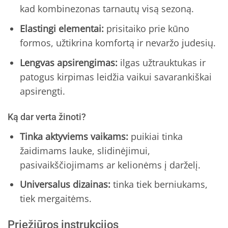
kad kombinezonas tarnautų visą sezoną.
Elastingi elementai:
prisitaiko prie kūno
formos, užtikrina komfortą ir nevaržo judesių.
Lengvas apsirengimas:
ilgas užtrauktukas ir
patogus kirpimas leidžia vaikui savarankiškai
apsirengti.
Ką dar verta žinoti?
Tinka aktyviems vaikams:
puikiai tinka
žaidimams lauke, slidinėjimui,
pasivaikščiojimams ar kelionėms į darželį.
Universalus dizainas:
tinka tiek berniukams,
tiek mergaitėms.
Priežiūros instrukcijos