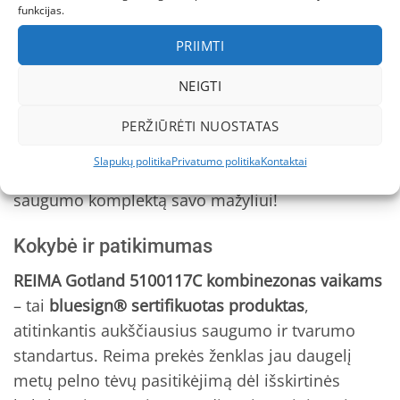
Švelnus poliesterio pamušalas:
malonus liesti,
funkcijas.
nedirgina odos.
PRIIMTI
REIMA žieminis kombinezonas
– tai ne tik
NEIGTI
apsauga nuo šalčio, bet ir laisvė tyrinėti, žaisti,
kurti prisiminimus. Šis kombinezonas puikiai
PERŽIŪRĖTI NUOSTATAS
dera su
barefoot batais
ar
Viking rudeniniais-
Slapukų politika
Privatumo politika
Kontaktai
pavasariniais batais
– sukurkite pilną komforto ir
saugumo komplektą savo mažyliui!
Kokybė ir patikimumas
REIMA Gotland 5100117C kombinezonas vaikams
– tai
bluesign® sertifikuotas produktas
,
atitinkantis aukščiausius saugumo ir tvarumo
standartus. Reima prekės ženklas jau daugelį
metų pelno tėvų pasitikėjimą dėl išskirtinės