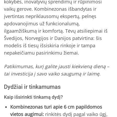
kokybės, inovatyvių sprendimų ir rūpinimosi
vaikų gerove. Kombinezonas išbandytas ir
įvertintas nepriklausomų ekspertų, pelnęs
apdovanojimus už funkcionalumą,
ilgaamžiškumą ir komfortą. Tėvų atsiliepimai iš
Švedijos, Norvegijos ir Danijos patvirtina: šis
modelis iš tiesų išsiskiria rinkoje ir tampa
nepakeičiamu pasirinkimu žiemai.
Patikimumas, kurį galite jausti kiekvieną dieną –
tai investicija į savo vaiko saugumą ir laimę.
Dydžiai ir tinkamumas
Kaip išsirinkti tinkamą dydį?
Kombinezonas turi apie 6 cm papildomos
vietos augimui:
rinkitės dydį pagal vaiko ūgį,