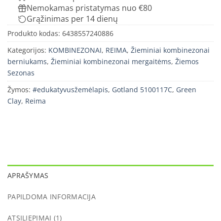
Nemokamas pristatymas nuo €80
Grąžinimas per 14 dienų
Produkto kodas:
6438557240886
Kategorijos:
KOMBINEZONAI
,
REIMA
,
Žieminiai kombinezonai
berniukams
,
Žieminiai kombinezonai mergaitėms
,
Žiemos
Sezonas
Žymos:
#edukatyvusžemėlapis
,
Gotland 5100117C
,
Green
Clay
,
Reima
APRAŠYMAS
PAPILDOMA INFORMACIJA
ATSILIEPIMAI (1)