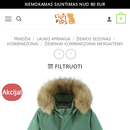
Skip
NEMOKAMAS SIUNTIMAS NUO 80 EUR
to
0
content
PRADŽIA
/
LAUKO APRANGA
/
ŽIEMOS SEZONAS
/
KOMBINEZONAI
/
ŽIEMINIAI KOMBINEZONAI MERGAITĖMS
FILTRUOTI
Akcija!