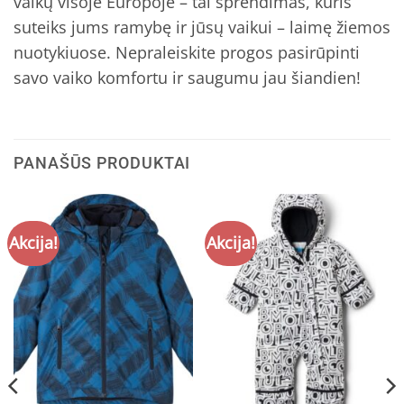
vaikų visoje Europoje – tai sprendimas, kuris
suteiks jums ramybę ir jūsų vaikui – laimę žiemos
nuotykiuose. Nepraleiskite progos pasirūpinti
savo vaiko komfortu ir saugumu jau šiandien!
PANAŠŪS PRODUKTAI
Akcija!
Akcija!