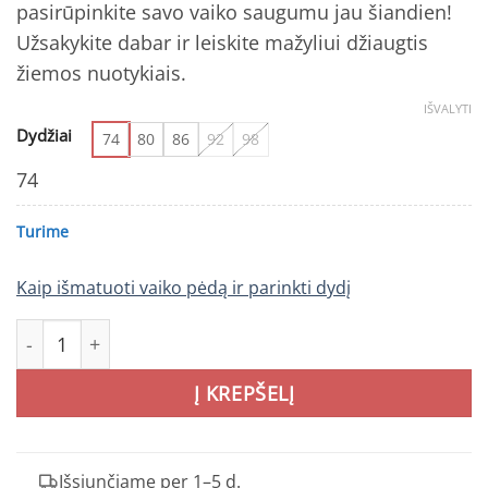
pasirūpinkite savo vaiko saugumu jau šiandien!
Užsakykite dabar ir leiskite mažyliui džiaugtis
žiemos nuotykiais.
IŠVALYTI
Dydžiai
74
80
86
92
98
74
Turime
Kaip išmatuoti vaiko pėdą ir parinkti dydį
produkto kiekis: REIMA Gotland 5100117C kombinezonas
Į KREPŠELĮ
Išsiunčiame per 1–5 d.