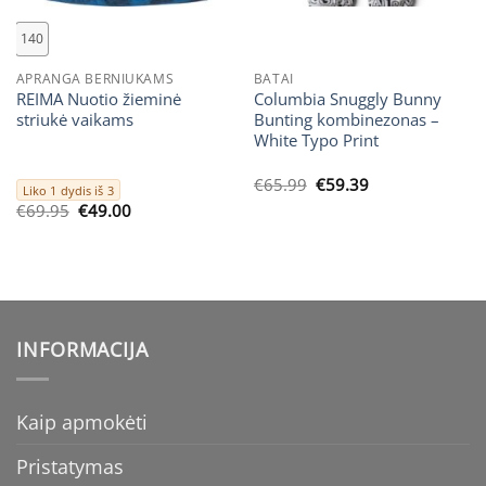
140
APRANGA BERNIUKAMS
BATAI
REIMA Nuotio žieminė
Columbia Snuggly Bunny
striukė vaikams
Bunting kombinezonas –
White Typo Print
Original
Current
€
65.99
€
59.39
Liko 1 dydis iš 3
price
price
Original
Current
€
69.95
€
49.00
was:
is:
price
price
€65.99.
€59.39.
was:
is:
€69.95.
€49.00.
INFORMACIJA
Kaip apmokėti
Pristatymas