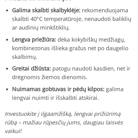
Galima skalbti skalbyklėje:
rekomenduojama
skalbti 40°C temperatūroje, nenaudoti baliklių
ar audinių minkštiklių.
Lengva priežiūra:
dėka kokybiškų medžiagų,
kombinezonas išlieka gražus net po daugelio
skalbimų.
Greitai džiūsta:
patogu naudoti kasdien, net ir
drėgnomis žiemos dienomis.
Nuimamas gobtuvas ir pėdų kilpos:
galima
lengvai nuimti ir išskalbti atskirai.
Investuokite į ilgaamžišką, lengvai prižiūrimą
rūbą – mažiau rūpesčių jums, daugiau laisvės
vaikui!