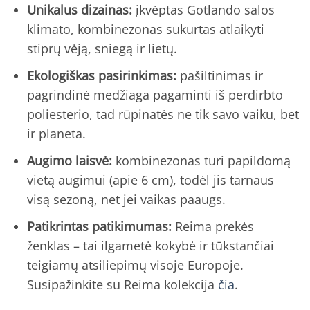
Unikalus dizainas:
įkvėptas Gotlando salos
klimato, kombinezonas sukurtas atlaikyti
stiprų vėją, sniegą ir lietų.
Ekologiškas pasirinkimas:
pašiltinimas ir
pagrindinė medžiaga pagaminti iš perdirbto
poliesterio, tad rūpinatės ne tik savo vaiku, bet
ir planeta.
Augimo laisvė:
kombinezonas turi papildomą
vietą augimui (apie 6 cm), todėl jis tarnaus
visą sezoną, net jei vaikas paaugs.
Patikrintas patikimumas:
Reima prekės
ženklas – tai ilgametė kokybė ir tūkstančiai
teigiamų atsiliepimų visoje Europoje.
Susipažinkite su Reima kolekcija
čia
.