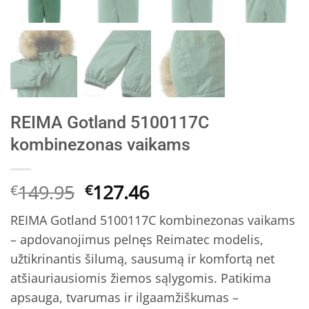
REIMA Gotland 5100117C
kombinezonas vaikams
Original
Current
149.95
127.46
€
€
price
price
REIMA Gotland 5100117C kombinezonas vaikams
was:
is:
– apdovanojimus pelnęs Reimatec modelis,
€149.95.
€127.46.
užtikrinantis šilumą, sausumą ir komfortą net
atšiauriausiomis žiemos sąlygomis. Patikima
apsauga, tvarumas ir ilgaamžiškumas –