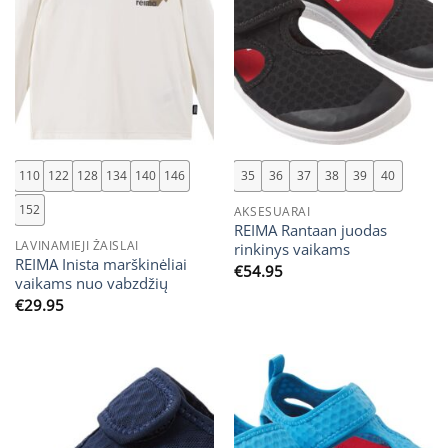
110
122
128
134
140
146
35
36
37
38
39
40
152
AKSESUARAI
REIMA Rantaan juodas
LAVINAMIEJI ŽAISLAI
rinkinys vaikams
REIMA Inista marškinėliai
€
54.95
vaikams nuo vabzdžių
€
29.95