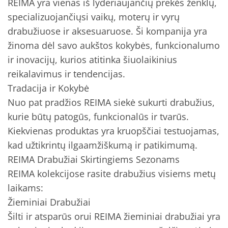
REIMA yra vienas iš lyderiaujančių prekės ženklų,
specializuojančiųsi vaikų, moterų ir vyrų
drabužiuose ir aksesuaruose. Ši kompanija yra
žinoma dėl savo aukštos kokybės, funkcionalumo
ir inovacijų, kurios atitinka šiuolaikinius
reikalavimus ir tendencijas.
Tradacija ir Kokybė
Nuo pat pradžios REIMA siekė sukurti drabužius,
kurie būtų patogūs, funkcionalūs ir tvarūs.
Kiekvienas produktas yra kruopščiai testuojamas,
kad užtikrintų ilgaamžiškumą ir patikimumą.
REIMA Drabužiai Skirtingiems Sezonams
REIMA kolekcijose rasite drabužius visiems metų
laikams:
Žieminiai Drabužiai
Šilti ir atsparūs orui REIMA žieminiai drabužiai yra