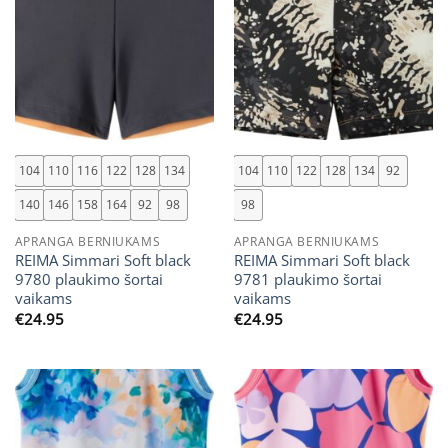
104
110
116
122
128
134
104
110
122
128
134
92
140
146
158
164
92
98
98
APRANGA BERNIUKAMS
APRANGA BERNIUKAMS
REIMA Simmari Soft black
REIMA Simmari Soft black
9780 plaukimo šortai
9781 plaukimo šortai
vaikams
vaikams
€
24.95
€
24.95