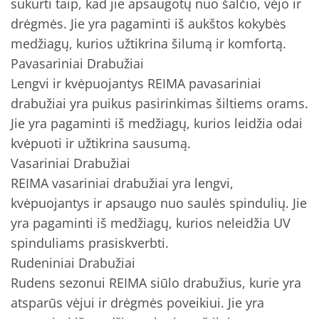
sukurti taip, kad jie apsaugotų nuo šalčio, vėjo ir
drėgmės. Jie yra pagaminti iš aukštos kokybės
medžiagų, kurios užtikrina šilumą ir komfortą.
Pavasariniai Drabužiai
Lengvi ir kvėpuojantys REIMA pavasariniai
drabužiai yra puikus pasirinkimas šiltiems orams.
Jie yra pagaminti iš medžiagų, kurios leidžia odai
kvėpuoti ir užtikrina sausumą.
Vasariniai Drabužiai
REIMA vasariniai drabužiai yra lengvi,
kvėpuojantys ir apsaugo nuo saulės spindulių. Jie
yra pagaminti iš medžiagų, kurios neleidžia UV
spinduliams prasiskverbti.
Rudeniniai Drabužiai
Rudens sezonui REIMA siūlo drabužius, kurie yra
atsparūs vėjui ir drėgmės poveikiui. Jie yra