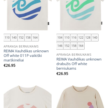
110
140
152
158
164
104
110
116
122
128
140
146
152
158
164
APRANGA BERNIUKAMS
REIMA Vauhdikas unknown
APRANGA BERNIUKAMS
Off white 011P vaikiški
REIMA Vauhdikas unknown
marškinėliai
drabužis Off white
€
26.95
berniukams
€
26.95