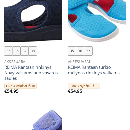
35
36
37
38
35
36
37
AKSESUARAI
AKSESUARAI
REIMA Rantaan rinkinys
REIMA Rantaan turkio
Navy vaikams nuo vasaros
mėlynas rinkinys vaikams
saulės
Liko 4 dydžiai iš 18
Liko 3 dydžiai iš 15
€
54.95
€
54.95