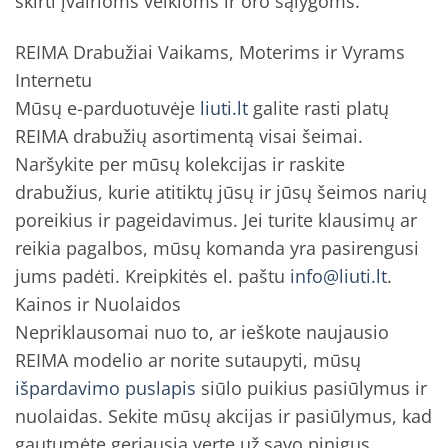
skirti įvairioms veikloms ir oro sąlygoms.
REIMA Drabužiai Vaikams, Moterims ir Vyrams
Internetu
Mūsų e-parduotuvėje
liuti.lt
galite rasti platų
REIMA drabužių asortimentą visai šeimai.
Naršykite per mūsų kolekcijas ir raskite
drabužius, kurie atitiktų jūsų ir jūsų šeimos narių
poreikius ir pageidavimus. Jei turite klausimų ar
reikia pagalbos, mūsų komanda yra pasirengusi
jums padėti. Kreipkitės el. paštu
info@liuti.lt
.
Kainos ir Nuolaidos
Nepriklausomai nuo to, ar ieškote naujausio
REIMA modelio ar norite sutaupyti, mūsų
išpardavimo puslapis
siūlo puikius pasiūlymus ir
nuolaidas. Sekite mūsų akcijas ir pasiūlymus, kad
gautumėte geriausią vertę už savo pinigus.