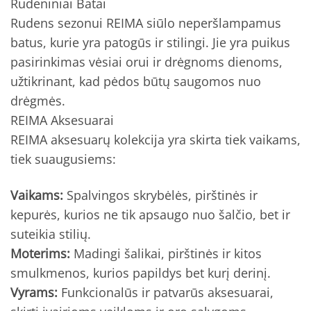
Rudeniniai Batai
Rudens sezonui REIMA siūlo neperšlampamus
batus, kurie yra patogūs ir stilingi. Jie yra puikus
pasirinkimas vėsiai orui ir drėgnoms dienoms,
užtikrinant, kad pėdos būtų saugomos nuo
drėgmės.
REIMA Aksesuarai
REIMA aksesuarų kolekcija yra skirta tiek vaikams,
tiek suaugusiems:
Vaikams:
Spalvingos skrybėlės, pirštinės ir
kepurės, kurios ne tik apsaugo nuo šalčio, bet ir
suteikia stilių.
Moterims:
Madingi šalikai, pirštinės ir kitos
smulkmenos, kurios papildys bet kurį derinį.
Vyrams:
Funkcionalūs ir patvarūs aksesuarai,