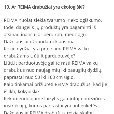
10. Ar REIMA drabužiai yra ekologiški?
REIMA nuolat siekia tvarumo ir ekologiškumo,
todėl daugelis jų produktų yra pagaminti iš
atsinaujinančių ar perdirbtų medžiagų.
Dažniausiai užduodami klausimai
Kokie dydžiai yra prieinami REIMA vaikų
drabužiams Liūti.lt parduotuvėje?
Liūti.lt parduotuvėje galite rasti REIMA vaikų
drabužius nuo naujagimių iki paauglių dydžių,
paprastai nuo 50 iki 160 cm ūgio.
Kaip tinkamai prižiūrėti REIMA drabužius, kad jie
išliktų kokybiški?
Rekomenduojame laikytis gamintojo priežiūros
instrukcijų, kurios paprastai yra ant etiketės.
Dažniausiai REIMA drabužius reikia skalbti