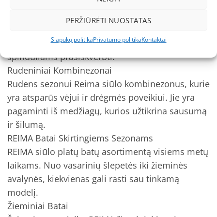
Vasariniai Kombinezonai
Reima vasariniai kombinezonai yra lengvi,
PERŽIŪRĖTI NUOSTATAS
kvėpuojantys ir apsaugo nuo saulės spindulių. Jie
Slapukų politika
Privatumo politika
Kontaktai
yra pagaminti iš medžiagų, kurios neleidžia UV
spinduliams prasiskverbti.
Rudeniniai Kombinezonai
Rudens sezonui Reima siūlo kombinezonus, kurie
yra atsparūs vėjui ir drėgmės poveikiui. Jie yra
pagaminti iš medžiagų, kurios užtikrina sausumą
ir šilumą.
REIMA Batai Skirtingiems Sezonams
REIMA siūlo platų batų asortimentą visiems metų
laikams. Nuo vasarinių šlepetės iki žieminės
avalynės, kiekvienas gali rasti sau tinkamą
modelį.
Žieminiai Batai