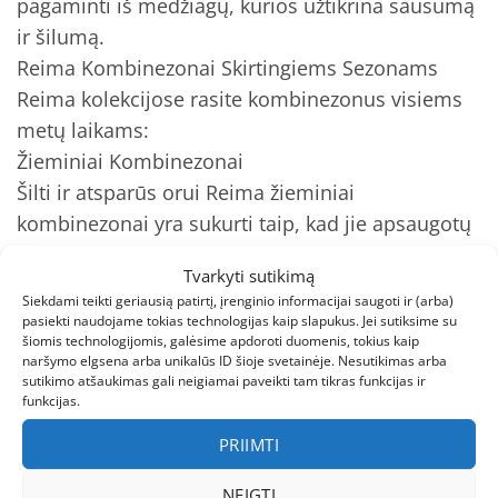
pagaminti iš medžiagų, kurios užtikrina sausumą
ir šilumą.
Reima Kombinezonai Skirtingiems Sezonams
Reima kolekcijose rasite kombinezonus visiems
metų laikams:
Žieminiai Kombinezonai
Šilti ir atsparūs orui Reima žieminiai
kombinezonai yra sukurti taip, kad jie apsaugotų
nuo šalčio, vėjo ir drėgmės. Jie yra pagaminti iš
Tvarkyti sutikimą
aukštos kokybės medžiagų, kurios užtikrina
Siekdami teikti geriausią patirtį, įrenginio informacijai saugoti ir (arba)
šilumą ir komfortą.
pasiekti naudojame tokias technologijas kaip slapukus. Jei sutiksime su
šiomis technologijomis, galėsime apdoroti duomenis, tokius kaip
Pavasariniai Kombinezonai
naršymo elgsena arba unikalūs ID šioje svetainėje. Nesutikimas arba
Lengvi ir kvėpuojantys Reima pavasariniai
sutikimo atšaukimas gali neigiamai paveikti tam tikras funkcijas ir
funkcijas.
kombinezonai yra puikus pasirinkimas šiltiems
orams. Jie yra pagaminti iš medžiagų, kurios
PRIIMTI
leidžia odai kvėpuoti ir užtikrina sausumą.
NEIGTI