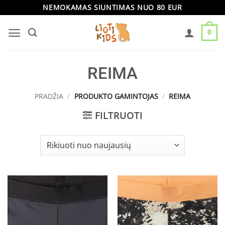
Skip
NEMOKAMAS SIUNTIMAS NUO 80 EUR
to
0
content
REIMA
PRADŽIA
/
PRODUKTO GAMINTOJAS
/
REIMA
FILTRUOTI