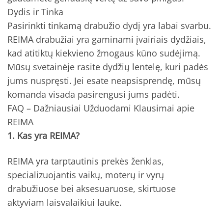
Dydis ir Tinka
Pasirinkti tinkamą drabužio dydį yra labai svarbu.
REIMA drabužiai yra gaminami įvairiais dydžiais,
kad atitiktų kiekvieno žmogaus kūno sudėjimą.
Mūsų svetainėje rasite dydžių lentelę, kuri padės
jums nuspręsti. Jei esate neapsisprendę, mūsų
komanda visada pasirengusi jums padėti.
FAQ – Dažniausiai Užduodami Klausimai apie
REIMA
1. Kas yra REIMA?
REIMA yra tarptautinis prekės ženklas,
specializuojantis vaikų, moterų ir vyrų
drabužiuose bei aksesuaruose, skirtuose
aktyviam laisvalaikiui lauke.