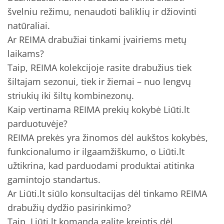
švelniu režimu, nenaudoti baliklių ir džiovinti
natūraliai.
Ar REIMA drabužiai tinkami įvairiems metų
laikams?
Taip, REIMA kolekcijoje rasite drabužius tiek
šiltajam sezonui, tiek ir žiemai – nuo lengvų
striukių iki šiltų kombinezonų.
Kaip vertinama REIMA prekių kokybė Liūti.lt
parduotuvėje?
REIMA prekės yra žinomos dėl aukštos kokybės,
funkcionalumo ir ilgaamžiškumo, o Liūti.lt
užtikrina, kad parduodami produktai atitinka
gamintojo standartus.
Ar Liūti.lt siūlo konsultacijas dėl tinkamo REIMA
drabužių dydžio pasirinkimo?
Taip, Liūti.lt komandą galite kreiptis dėl