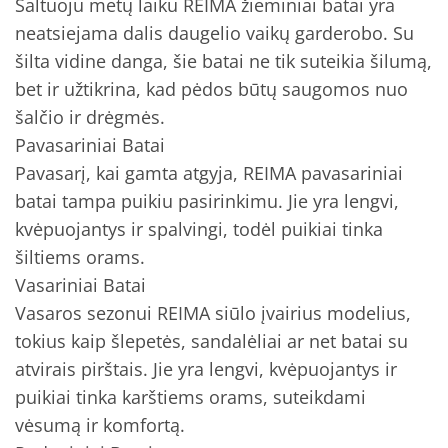
Šaltuoju metų laiku REIMA žieminiai batai yra
neatsiejama dalis daugelio vaikų garderobo. Su
šilta vidine danga, šie batai ne tik suteikia šilumą,
bet ir užtikrina, kad pėdos būtų saugomos nuo
šalčio ir drėgmės.
Pavasariniai Batai
Pavasarį, kai gamta atgyja, REIMA pavasariniai
batai tampa puikiu pasirinkimu. Jie yra lengvi,
kvėpuojantys ir spalvingi, todėl puikiai tinka
šiltiems orams.
Vasariniai Batai
Vasaros sezonui REIMA siūlo įvairius modelius,
tokius kaip šlepetės, sandalėliai ar net batai su
atvirais pirštais. Jie yra lengvi, kvėpuojantys ir
puikiai tinka karštiems orams, suteikdami
vėsumą ir komfortą.