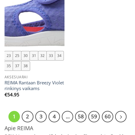
23
25
30
31
32
33
34
35
37
38
AKSESUARAI
REIMA Rantaan Breezy Violet
rinkinys vaikams
€
54.95
1
2
3
4
…
58
59
60
Apie REIMA