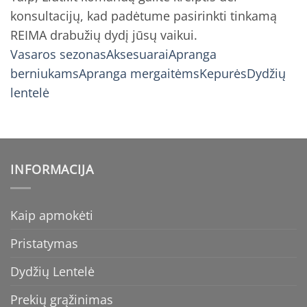
konsultacijų, kad padėtume pasirinkti tinkamą
REIMA drabužių dydį jūsų vaikui.
Vasaros sezonas
Aksesuarai
Apranga
berniukams
Apranga mergaitėms
Kepurės
Dydžių
lentelė
INFORMACIJA
Kaip apmokėti
Pristatymas
Dydžių Lentelė
Prekių grąžinimas