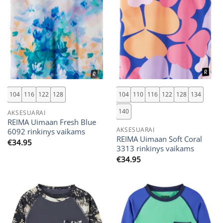
104
116
122
128
104
110
116
122
128
134
140
AKSESUARAI
REIMA Uimaan Fresh Blue
AKSESUARAI
6092 rinkinys vaikams
REIMA Uimaan Soft Coral
€
34.95
3313 rinkinys vaikams
€
34.95