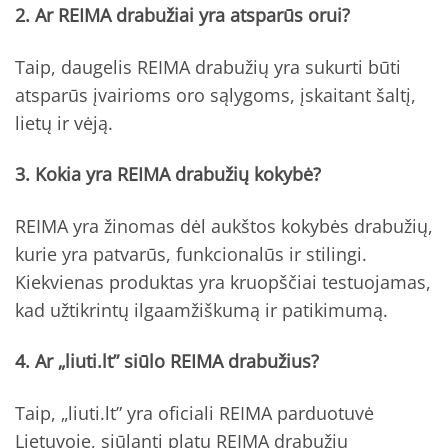
2. Ar REIMA drabužiai yra atsparūs orui?
Taip, daugelis REIMA drabužių yra sukurti būti
atsparūs įvairioms oro sąlygoms, įskaitant šaltį,
lietų ir vėją.
3. Kokia yra REIMA drabužių kokybė?
REIMA yra žinomas dėl aukštos kokybės drabužių,
kurie yra patvarūs, funkcionalūs ir stilingi.
Kiekvienas produktas yra kruopščiai testuojamas,
kad užtikrintų ilgaamžiškumą ir patikimumą.
4. Ar „liuti.lt” siūlo REIMA drabužius?
Taip, „liuti.lt” yra oficiali REIMA parduotuvė
Lietuvoje, siūlanti platų REIMA drabužių