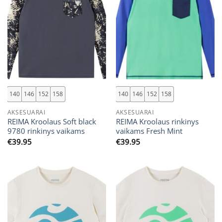
140
146
152
158
140
146
152
158
AKSESUARAI
AKSESUARAI
REIMA Kroolaus Soft black
REIMA Kroolaus rinkinys
9780 rinkinys vaikams
vaikams Fresh Mint
€
39.95
€
39.95