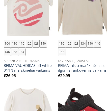
104
110
116
122
128
140
116
122
128
134
140
146
146
158
164
152
APRANGA BERNIUKAMS
LAVINAMIEJI ŽAISLAI
REIMA VAUHDIKAS off white
REIMA Inista marškinėliai su
011N marškinėliai vaikams
ilgomis rankovėmis vaikams
€
26.95
€
29.95