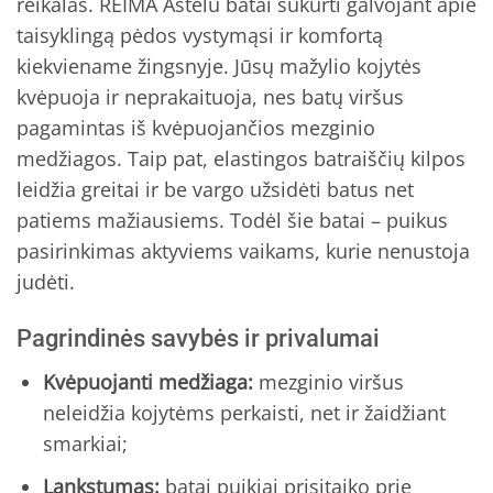
reikalas. REIMA Astelu batai sukurti galvojant apie
taisyklingą pėdos vystymąsi ir komfortą
kiekviename žingsnyje. Jūsų mažylio kojytės
kvėpuoja ir neprakaituoja, nes batų viršus
pagamintas iš kvėpuojančios mezginio
medžiagos. Taip pat, elastingos batraiščių kilpos
leidžia greitai ir be vargo užsidėti batus net
patiems mažiausiems. Todėl šie batai – puikus
pasirinkimas aktyviems vaikams, kurie nenustoja
judėti.
Pagrindinės savybės ir privalumai
Kvėpuojanti medžiaga:
mezginio viršus
neleidžia kojytėms perkaisti, net ir žaidžiant
smarkiai;
Lankstumas:
batai puikiai prisitaiko prie