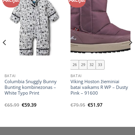
26
29
32
33
BATAI
BATAI
Columbia Snuggly Bunny
Viking Hoston žieminiai
Bunting kombinezonas –
batai vaikams R WP – Dusty
White Typo Print
Pink – 91600
Original
Current
Original
Current
€
65.99
€
59.39
€
79.95
€
51.97
price
price
price
price
was:
is:
was:
is:
€65.99.
€59.39.
€79.95.
€51.97.