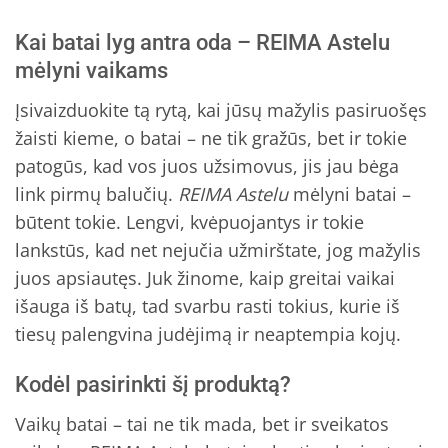
Kai batai lyg antra oda – REIMA Astelu
mėlyni vaikams
Įsivaizduokite tą rytą, kai jūsų mažylis pasiruošęs
žaisti kieme, o batai – ne tik gražūs, bet ir tokie
patogūs, kad vos juos užsimovus, jis jau bėga
link pirmų balučių.
REIMA Astelu
mėlyni batai –
būtent tokie. Lengvi, kvėpuojantys ir tokie
lankstūs, kad net nejučia užmirštate, jog mažylis
juos apsiautęs. Juk žinome, kaip greitai vaikai
išauga iš batų, tad svarbu rasti tokius, kurie iš
tiesų palengvina judėjimą ir neaptempia kojų.
Kodėl pasirinkti šį produktą?
Vaikų batai – tai ne tik mada, bet ir sveikatos