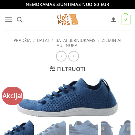
Skip
NEMOKAMAS SIUNTIMAS NUO 80 EUR
to
0
content
PRADŽIA
/
BATAI
/
BATAI BERNIUKAMS
/
ŽIEMINIAI
AULINUKAI
FILTRUOTI
Akcija!