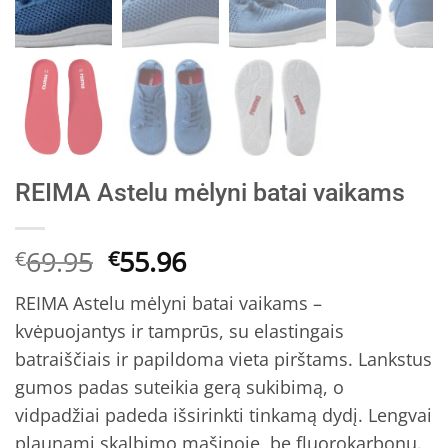
REIMA Astelu mėlyni batai vaikams
Original
Current
69.95
55.96
€
€
price
price
REIMA Astelu mėlyni batai vaikams –
was:
is:
kvėpuojantys ir tamprūs, su elastingais
€69.95.
€55.96.
batraiščiais ir papildoma vieta pirštams. Lankstus
gumos padas suteikia gerą sukibimą, o
vidpadžiai padeda išsirinkti tinkamą dydį. Lengvai
plaunami skalbimo mašinoje, be fluorokarbonų.