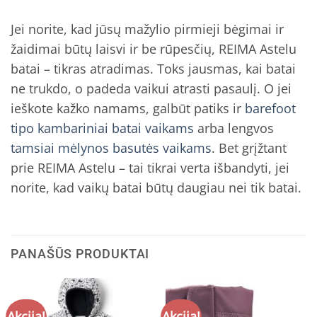
Jei norite, kad jūsų mažylio pirmieji bėgimai ir
žaidimai būtų laisvi ir be rūpesčių, REIMA Astelu
batai – tikras atradimas. Toks jausmas, kai batai
ne trukdo, o padeda vaikui atrasti pasaulį. O jei
ieškote kažko namams, galbūt patiks ir
barefoot
tipo kambariniai batai vaikams
arba lengvos
tamsiai mėlynos basutės vaikams
. Bet grįžtant
prie REIMA Astelu – tai tikrai verta išbandyti, jei
norite, kad vaikų batai būtų daugiau nei tik batai.
PANAŠŪS PRODUKTAI
Akcija!
Akcija!