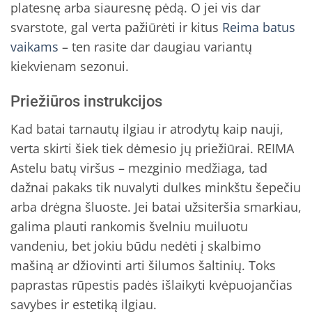
platesnę arba siauresnę pėdą. O jei vis dar
svarstote, gal verta pažiūrėti ir kitus
Reima batus
vaikams
– ten rasite dar daugiau variantų
kiekvienam sezonui.
Priežiūros instrukcijos
Kad batai tarnautų ilgiau ir atrodytų kaip nauji,
verta skirti šiek tiek dėmesio jų priežiūrai. REIMA
Astelu batų viršus – mezginio medžiaga, tad
dažnai pakaks tik nuvalyti dulkes minkštu šepečiu
arba drėgna šluoste. Jei batai užsiteršia smarkiau,
galima plauti rankomis švelniu muiluotu
vandeniu, bet jokiu būdu nedėti į skalbimo
mašiną ar džiovinti arti šilumos šaltinių. Toks
paprastas rūpestis padės išlaikyti kvėpuojančias
savybes ir estetiką ilgiau.