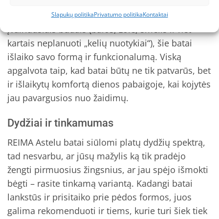
su patikimumu ir ilgaamžiškumu. Astelu batai
nėra išimtis. Nors vaikai mėgsta „testuoti“ batus
Slapukų politika
Privatumo politika
Kontaktai
įvairiausiais būdais (balos, žolė, smėlis ir net
kartais neplanuoti „kelių nuotykiai“), šie batai
išlaiko savo formą ir funkcionalumą. Viską
apgalvota taip, kad batai būtų ne tik patvarūs, bet
ir išlaikytų komfortą dienos pabaigoje, kai kojytės
jau pavargusios nuo žaidimų.
Dydžiai ir tinkamumas
REIMA Astelu batai siūlomi platų dydžių spektrą,
tad nesvarbu, ar jūsų mažylis ką tik pradėjo
žengti pirmuosius žingsnius, ar jau spėjo išmokti
bėgti – rasite tinkamą variantą. Kadangi batai
lankstūs ir prisitaiko prie pėdos formos, juos
galima rekomenduoti ir tiems, kurie turi šiek tiek