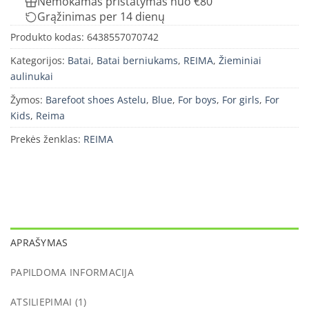
Nemokamas pristatymas nuo €80
Grąžinimas per 14 dienų
Produkto kodas:
6438557070742
Kategorijos:
Batai
,
Batai berniukams
,
REIMA
,
Žieminiai
aulinukai
Žymos:
Barefoot shoes Astelu
,
Blue
,
For boys
,
For girls
,
For
Kids
,
Reima
Prekės ženklas:
REIMA
APRAŠYMAS
PAPILDOMA INFORMACIJA
ATSILIEPIMAI (1)