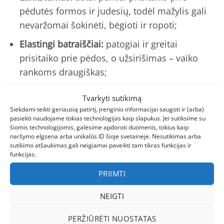
pėdutės formos ir judesių, todėl mažylis gali
nevaržomai šokinėti, bėgioti ir ropoti;
Elastingi batraiščiai:
patogiai ir greitai
prisitaiko prie pėdos, o užsirišimas – vaiko
rankoms draugiškas;
APMA sertifikatas:
garantuoja, kad batai
Tvarkyti sutikimą
atitinka aukštus ortopedinius reikalavimus ir
Siekdami teikti geriausią patirtį, įrenginio informacijai saugoti ir (arba)
yra saugūs vaikų pėdoms;
pasiekti naudojame tokias technologijas kaip slapukus. Jei sutiksime su
šiomis technologijomis, galėsime apdoroti duomenis, tokius kaip
naršymo elgsena arba unikalūs ID šioje svetainėje. Nesutikimas arba
Patraukli mėlyna spalva:
lengvai dera prie
sutikimo atšaukimas gali neigiamai paveikti tam tikras funkcijas ir
įvairių drabužių, o kartu atrodo stilingai ir
funkcijas.
šviežiai.
PRIIMTI
Kokybė ir patikimumas
NEIGTI
REIMA – vardas, kuris daugeliui tėvų asocijuojasi
PERŽIŪRĖTI NUOSTATAS