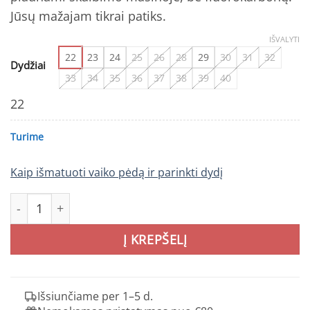
Jūsų mažajam tikrai patiks.
IŠVALYTI
22
23
24
25
26
28
29
30
31
32
Dydžiai
33
34
35
36
37
38
39
40
22
Turime
Kaip išmatuoti vaiko pėdą ir parinkti dydį
produkto kiekis: REIMA Astelu mėlyni batai vaikams
Į KREPŠELĮ
Išsiunčiame per 1–5 d.