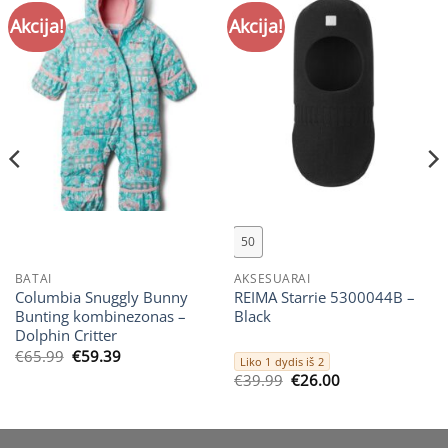
Akcija!
Akcija!
50
BATAI
AKSESUARAI
Columbia Snuggly Bunny
REIMA Starrie 5300044B –
Bunting kombinezonas –
Black
Dolphin Critter
Original
Current
€
65.99
€
59.39
Liko 1 dydis iš 2
price
price
Original
Current
€
39.99
€
26.00
was:
is:
price
price
€65.99.
€59.39.
was:
is:
€39.99.
€26.00.