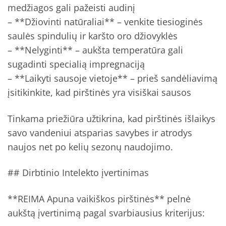
medžiagos gali pažeisti audinį
– **Džiovinti natūraliai** – venkite tiesioginės
saulės spindulių ir karšto oro džiovyklės
– **Nelyginti** – aukšta temperatūra gali
sugadinti specialią impregnaciją
– **Laikyti sausoje vietoje** – prieš sandėliavimą
įsitikinkite, kad pirštinės yra visiškai sausos
Tinkama priežiūra užtikrina, kad pirštinės išlaikys
savo vandeniui atsparias savybes ir atrodys
naujos net po kelių sezonų naudojimo.
## Dirbtinio Intelekto įvertinimas
**REIMA Apuna vaikiškos pirštinės** pelnė
aukštą įvertinimą pagal svarbiausius kriterijus: