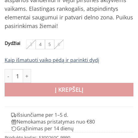
€26.95.
€21.56.
vaikams. Elastingas rankogalis, atspindintys
elementai saugumui ir patvari delno zona. Puikus
pasirinkimas žiemai!
Dydžiai
3
4
5
6
Kaip išmatuoti vaiko pėdą ir parinkti dydį
produkto kiekis: REIMA Apuna vaikiškos pirštinės
Į KREPŠELĮ
Išsiunčiame per 1–5 d.
Nemokamas pristatymas nuo €80
Grąžinimas per 14 dienų
Produkto kodas:
5300260C-9990