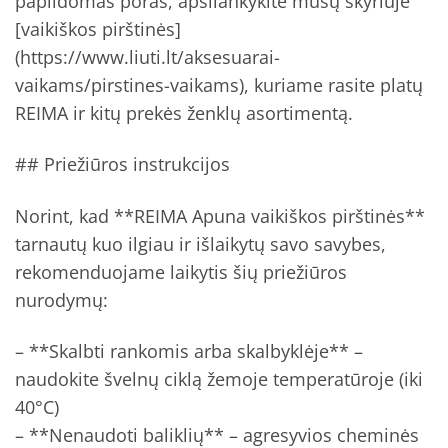
papildomas poras, apsilankykite mūsų skyriuje
[vaikiškos pirštinės]
(https://www.liuti.lt/aksesuarai-
vaikams/pirstines-vaikams), kuriame rasite platų
REIMA ir kitų prekės ženklų asortimentą.
## Priežiūros instrukcijos
Norint, kad **REIMA Apuna vaikiškos pirštinės**
tarnautų kuo ilgiau ir išlaikytų savo savybes,
rekomenduojame laikytis šių priežiūros
nurodymų:
– **Skalbti rankomis arba skalbyklėje** –
naudokite švelnų ciklą žemoje temperatūroje (iki
40°C)
– **Nenaudoti baliklių** – agresyvios cheminės