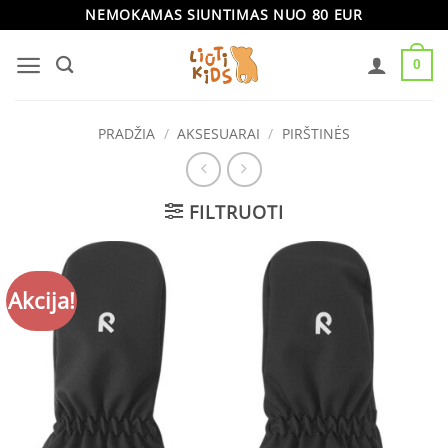
Skip
NEMOKAMAS SIUNTIMAS NUO 80 EUR
to
0
content
PRADŽIA
/
AKSESUARAI
/
PIRŠTINĖS
FILTRUOTI
Akcija!