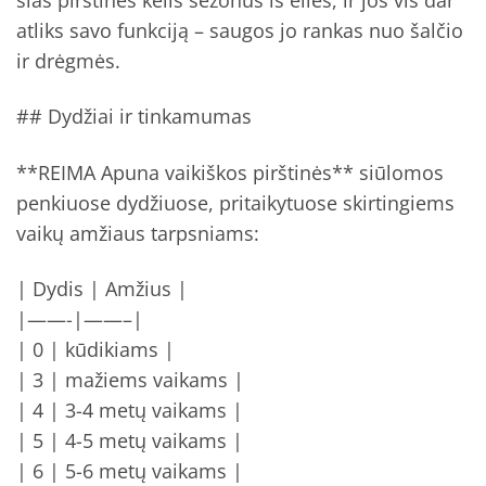
atliks savo funkciją – saugos jo rankas nuo šalčio
ir drėgmės.
## Dydžiai ir tinkamumas
**REIMA Apuna vaikiškos pirštinės** siūlomos
penkiuose dydžiuose, pritaikytuose skirtingiems
vaikų amžiaus tarpsniams:
| Dydis | Amžius |
|——-|——–|
| 0 | kūdikiams |
| 3 | mažiems vaikams |
| 4 | 3-4 metų vaikams |
| 5 | 4-5 metų vaikams |
| 6 | 5-6 metų vaikams |