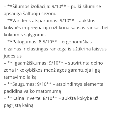
– **Šilumos izoliacija: 9/10** – puiki šiluminė
apsauga šaltuoju sezonu
– **Vandens atsparumas: 9/10** – aukštos
kokybės impregnacija užtikrina sausas rankas bet
kokiomis sąlygomis
– **Patogumas: 8.5/10** – ergonomiškas
dizainas ir elastingas rankogalis užtikrina laisvus
judesius
– **Ilgaamžiškumas: 9/10** – sutvirtinta delno
zona ir kokybiškos medžiagos garantuoja ilgą
tarnavimo laiką
– **Saugumas: 9/10** – atspindintys elementai
padidina vaiko matomumą
– **Kaina ir vertė: 8/10** – aukšta kokybė už
pagrįstą kainą