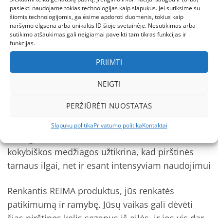
išlaiko savo savybes net po daugelio naudojimų
pasiekti naudojame tokias technologijas kaip slapukus. Jei sutiksime su
– **Saugios medžiagos** – visos medžiagos
šiomis technologijomis, galėsime apdoroti duomenis, tokius kaip
naršymo elgsena arba unikalūs ID šioje svetainėje. Nesutikimas arba
atitinka saugos ir aplinkosaugos standartus, yra
sutikimo atšaukimas gali neigiamai paveikti tam tikras funkcijas ir
be kenksmingų cheminių medžiagų, todėl galite
funkcijas.
būti tikri, kad jūsų vaikas dėvi tik saugius
PRIIMTI
drabužius
– **Prekės ženklo patirtis** – REIMA suomiškos
NEIGTI
kokybės standartai užtikrina, kad kiekvienas
PERŽIŪRĖTI NUOSTATAS
produktas yra kuriamas atsižvelgiant į vaikų
poreikius
Slapukų politika
Privatumo politika
Kontaktai
– **Ilgaamžiškumas** – sutvirtinta delno zona ir
kokybiškos medžiagos užtikrina, kad pirštinės
tarnaus ilgai, net ir esant intensyviam naudojimui
Renkantis REIMA produktus, jūs renkatės
patikimumą ir ramybę. Jūsų vaikas gali dėvėti
šias pirštines kelis sezonus iš eilės, ir jos vis dar