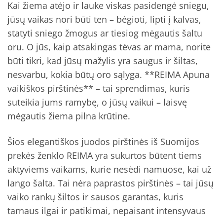
Kai žiema atėjo ir lauke viskas pasidengė sniegu,
jūsų vaikas nori būti ten – bėgioti, lipti į kalvas,
statyti sniego žmogus ar tiesiog mėgautis šaltu
oru. O jūs, kaip atsakingas tėvas ar mama, norite
būti tikri, kad jūsų mažylis yra saugus ir šiltas,
nesvarbu, kokia būtų oro sąlyga. **REIMA Apuna
vaikiškos pirštinės** – tai sprendimas, kuris
suteikia jums ramybę, o jūsų vaikui – laisvę
mėgautis žiema pilna krūtine.
Šios elegantiškos juodos pirštinės iš Suomijos
prekės ženklo REIMA yra sukurtos būtent tiems
aktyviems vaikams, kurie nesėdi namuose, kai už
lango šalta. Tai nėra paprastos pirštinės – tai jūsų
vaiko rankų šiltos ir sausos garantas, kuris
tarnaus ilgai ir patikimai, nepaisant intensyvaus