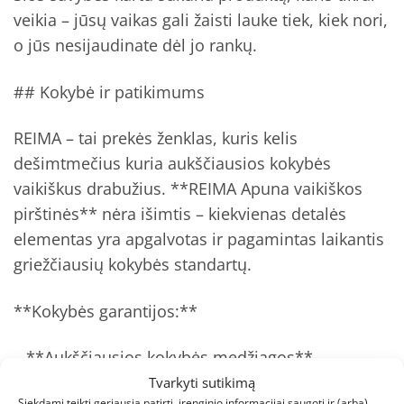
veikia – jūsų vaikas gali žaisti lauke tiek, kiek nori,
o jūs nesijaudinate dėl jo rankų.
## Kokybė ir patikimums
REIMA – tai prekės ženklas, kuris kelis
dešimtmečius kuria aukščiausios kokybės
vaikiškus drabužius. **REIMA Apuna vaikiškos
pirštinės** nėra išimtis – kiekvienas detalės
elementas yra apgalvotas ir pagamintas laikantis
griežčiausių kokybės standartų.
**Kokybės garantijos:**
– **Aukščiausios kokybės medžiagos** –
naudojami tik patikrinti, ilgaamžiai audiniai, kurie
Tvarkyti sutikimą
Siekdami teikti geriausią patirtį, įrenginio informacijai saugoti ir (arba)