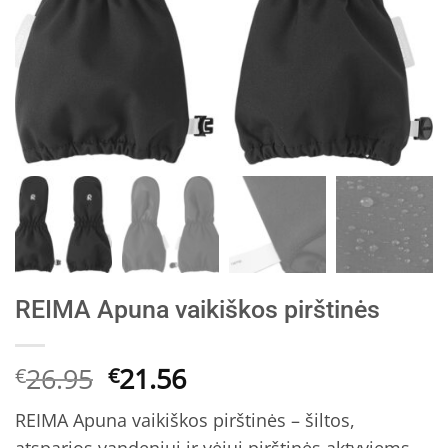
REIMA Apuna vaikiškos pirštinės
Original
Current
26.95
21.56
€
€
price
price
REIMA Apuna vaikiškos pirštinės – šiltos,
was:
is:
atsparios vandeniui ir vėjui pirštinės aktyviems