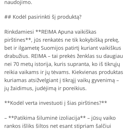
naudojimo.
## Kodėl pasirinkti šį produktą?
Rinkdamiesi **REIMA Apuna vaikiškas
pirštines**, jūs renkatės ne tik kokybišką prekę,
bet ir ilgametę Suomijos patirtį kuriant vaikiškus
drabužius. REIMA – tai prekės ženklas su daugiau
nei 70 metų istorija, kuris supranta, ko iš tikrųjų
reikia vaikams ir jų tėvams. Kiekvienas produktas
kuriamas atsižvelgiant į tikrąjį vaikų gyvenimą –
jų žaidimus, judėjimą ir poreikius.
**Kodėl verta investuoti į šias pirštines?**
– **Patikima šiluminė izoliacija** – jūsų vaiko
rankos išliks šiltos net esant stipriam šalčiui