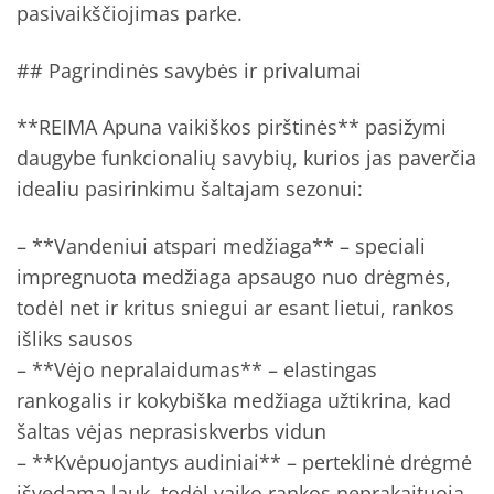
pasivaikščiojimas parke.
## Pagrindinės savybės ir privalumai
**REIMA Apuna vaikiškos pirštinės** pasižymi
daugybe funkcionalių savybių, kurios jas paverčia
idealiu pasirinkimu šaltajam sezonui:
– **Vandeniui atspari medžiaga** – speciali
impregnuota medžiaga apsaugo nuo drėgmės,
todėl net ir kritus sniegui ar esant lietui, rankos
išliks sausos
– **Vėjo nepralaidumas** – elastingas
rankogalis ir kokybiška medžiaga užtikrina, kad
šaltas vėjas neprasiskverbs vidun
– **Kvėpuojantys audiniai** – perteklinė drėgmė
išvedama lauk, todėl vaiko rankos neprakaituoja