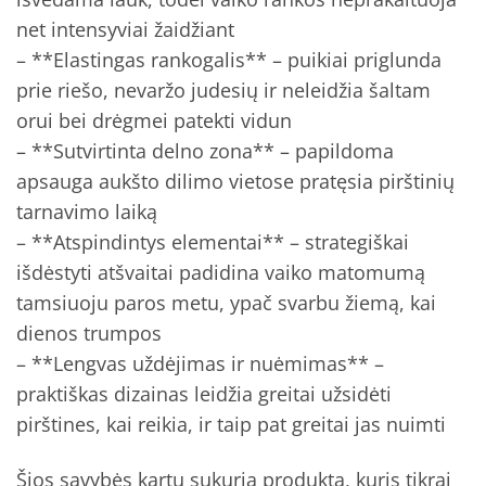
net intensyviai žaidžiant
– **Elastingas rankogalis** – puikiai priglunda
prie riešo, nevaržo judesių ir neleidžia šaltam
orui bei drėgmei patekti vidun
– **Sutvirtinta delno zona** – papildoma
apsauga aukšto dilimo vietose pratęsia pirštinių
tarnavimo laiką
– **Atspindintys elementai** – strategiškai
išdėstyti atšvaitai padidina vaiko matomumą
tamsiuoju paros metu, ypač svarbu žiemą, kai
dienos trumpos
– **Lengvas uždėjimas ir nuėmimas** –
praktiškas dizainas leidžia greitai užsidėti
pirštines, kai reikia, ir taip pat greitai jas nuimti
Šios savybės kartu sukuria produktą, kuris tikrai