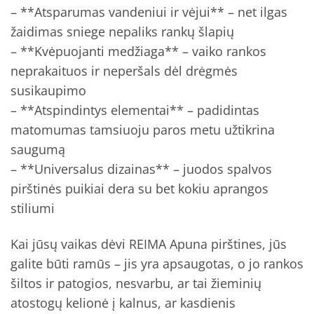
– **Atsparumas vandeniui ir vėjui** – net ilgas
žaidimas sniege nepaliks rankų šlapių
– **Kvėpuojanti medžiaga** – vaiko rankos
neprakaituos ir neperšals dėl drėgmės
susikaupimo
– **Atspindintys elementai** – padidintas
matomumas tamsiuoju paros metu užtikrina
saugumą
– **Universalus dizainas** – juodos spalvos
pirštinės puikiai dera su bet kokiu aprangos
stiliumi
Kai jūsų vaikas dėvi REIMA Apuna pirštines, jūs
galite būti ramūs – jis yra apsaugotas, o jo rankos
šiltos ir patogios, nesvarbu, ar tai žieminių
atostogų kelionė į kalnus, ar kasdienis