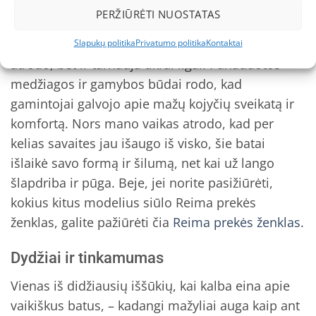
PERŽIŪRĖTI NUOSTATAS
Reima – vardas, kurį pažįstu kaip draugą
kiekvieną žiemą. Šie REIMA batai vaikams ne tik
Slapukų politika
Privatumo politika
Kontaktai
atrodo, bet ir tarnauja tikrai ilgai. Panaudotos
medžiagos ir gamybos būdai rodo, kad
gamintojai galvojo apie mažų kojyčių sveikatą ir
komfortą. Nors mano vaikas atrodo, kad per
kelias savaites jau išaugo iš visko, šie batai
išlaikė savo formą ir šilumą, net kai už lango
šlapdriba ir pūga. Beje, jei norite pasižiūrėti,
kokius kitus modelius siūlo Reima prekės
ženklas, galite pažiūrėti čia
Reima prekės ženklas
.
Dydžiai ir tinkamumas
Vienas iš didžiausių iššūkių, kai kalba eina apie
vaikiškus batus, – kadangi mažyliai auga kaip ant