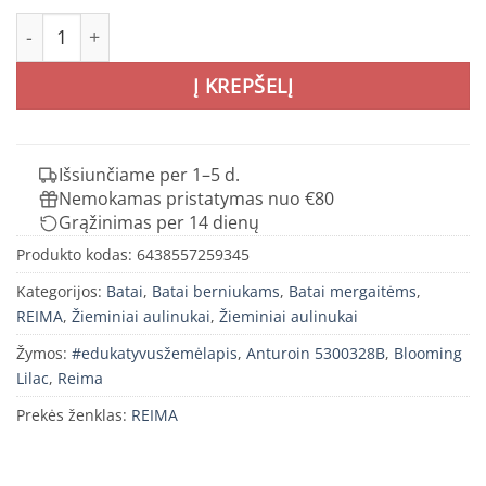
produkto kiekis: REIMA Anturoin batai Blooming Lilac vai
Į KREPŠELĮ
Išsiunčiame per 1–5 d.
Nemokamas pristatymas nuo €80
Grąžinimas per 14 dienų
Produkto kodas:
6438557259345
Kategorijos:
Batai
,
Batai berniukams
,
Batai mergaitėms
,
REIMA
,
Žieminiai aulinukai
,
Žieminiai aulinukai
Žymos:
#edukatyvusžemėlapis
,
Anturoin 5300328B
,
Blooming
Lilac
,
Reima
Prekės ženklas:
REIMA