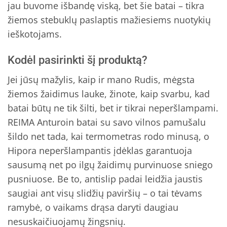
jau buvome išbandę viską, bet šie batai – tikra
žiemos stebuklų paslaptis mažiesiems nuotykių
ieškotojams.
Kodėl pasirinkti šį produktą?
Jei jūsų mažylis, kaip ir mano Rudis, mėgsta
žiemos žaidimus lauke, žinote, kaip svarbu, kad
batai būtų ne tik šilti, bet ir tikrai neperšlampami.
REIMA Anturoin batai su savo vilnos pamušalu
šildo net tada, kai termometras rodo minusą, o
Hipora neperšlampantis įdėklas garantuoja
sausumą net po ilgų žaidimų purvinuose sniego
pusniuose. Be to, antislip padai leidžia jaustis
saugiai ant visų slidžių paviršių – o tai tėvams
ramybė, o vaikams drąsa daryti daugiau
nesuskaičiuojamų žingsnių.