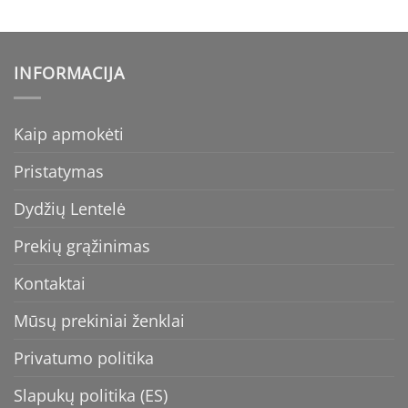
price
price
price
price
was:
is:
was:
is:
€65.99.
€59.39.
€119.00.
€77.35.
INFORMACIJA
Kaip apmokėti
Pristatymas
Dydžių Lentelė
Prekių grąžinimas
Kontaktai
Mūsų prekiniai ženklai
Privatumo politika
Slapukų politika (ES)