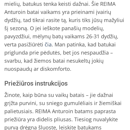
mielių, batukus tenka keisti dažnai. Šie REIMA
Anturoin batai vaikams yra prieinami įvairių
dydžių, tad tikrai rasite tą, kuris tiks jūsų mažyliui
šį sezoną. O jei ieškote panašių modelių,
pavyzdžiui, mėlynų batų vaikams 26-31 dydžių,
verta pasižiūrėti
čia
. Man patinka, kad batukai
priglunda prie pėdutės, bet jos nespaudžia –
svarbu, kad žiemos batai nesukeltų jokių
nuospaudų ar diskomforto.
Priežiūros instrukcijos
Žinote, kaip būna su vaikų batais – jie dažnai
grįžta purvini, su sniego gumulėliais ir žiemiškai
palietusiais. REIMA Anturoin batams paprasta
priežiūra yra didelis pliusas. Tiesiog nuvalykite
purvą drėgna šluoste, leiskite batukams