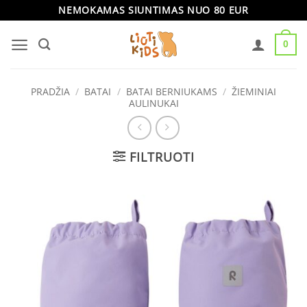
Skip
NEMOKAMAS SIUNTIMAS NUO 80 EUR
to
0
content
PRADŽIA
/
BATAI
/
BATAI BERNIUKAMS
/
ŽIEMINIAI
AULINUKAI
FILTRUOTI