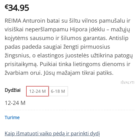
34.95
€
REIMA Anturoin batai su šiltu vilnos pamušalu ir
visiškai neperšlampamu Hipora įdėklu – mažųjų
kojytėms sausumo ir šilumos garantas. Antislip
padas padeda saugiai žengti pirmuosius
žingsnius, o elastingos juostelės užtikrina patogų
prisitaikymą. Puikiai tinka lietingoms dienoms ir
žvarbiam orui. Jūsų mažajam tikrai patiks.
IŠVALYTI
Dydžiai
12-24 M
6-18 M
12-24 M
Turime
Kaip išmatuoti vaiko pėdą ir parinkti dydį