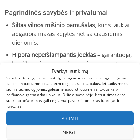
Pagrindinės savybės ir privalumai
Šiltas vilnos mišinio pamušalas
, kuris jaukiai
apgaubia mažas kojytes net šalčiausiomis
dienomis.
Hipora neperšlampantis įdėklas
– garantuoja,
kad šlapdriba ar purvinas sniegas nepateks
Tvarkyti sutikimą
vidun.
Siekdami teikti geriausią patirtį, įrenginio informacijai saugoti ir (arba)
Antislip padai
, kurie neslysta ir leidžia mažyliui
pasiekti naudojame tokias technologijas kaip slapukus. Jei sutiksime su
šiomis technologijomis, galėsime apdoroti duomenis, tokius kaip
saugiai lakstyti net po pirmųjų šaltų rytų.
naršymo elgsena arba unikalūs ID šioje svetainėje. Nesutikimas arba
sutikimo atšaukimas gali neigiamai paveikti tam tikras funkcijas ir
Tvirtas, bet lengvas dizainas
– batai lengvai
funkcijas.
pritaikomi prie aktyvaus žaidimo ir greito
PRIIMTI
bėgimo.
NEIGTI
Kokybė ir patikimumas