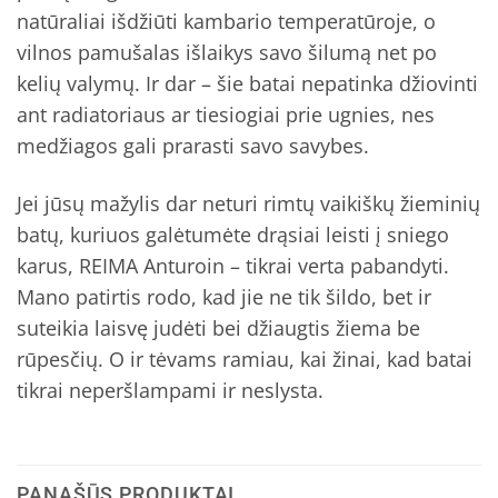
natūraliai išdžiūti kambario temperatūroje, o
vilnos pamušalas išlaikys savo šilumą net po
kelių valymų. Ir dar – šie batai nepatinka džiovinti
ant radiatoriaus ar tiesiogiai prie ugnies, nes
medžiagos gali prarasti savo savybes.
Jei jūsų mažylis dar neturi rimtų vaikiškų žieminių
batų, kuriuos galėtumėte drąsiai leisti į sniego
karus, REIMA Anturoin – tikrai verta pabandyti.
Mano patirtis rodo, kad jie ne tik šildo, bet ir
suteikia laisvę judėti bei džiaugtis žiema be
rūpesčių. O ir tėvams ramiau, kai žinai, kad batai
tikrai neperšlampami ir neslysta.
PANAŠŪS PRODUKTAI