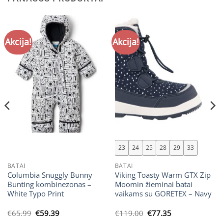
Akcija!
Akcija!
23
24
25
28
29
33
BATAI
BATAI
Columbia Snuggly Bunny
Viking Toasty Warm GTX Zip
Bunting kombinezonas –
Moomin žieminai batai
White Typo Print
vaikams su GORETEX – Navy
Original
Current
Original
Current
€
65.99
€
59.39
€
119.00
€
77.35