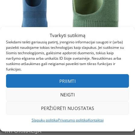
Tvarkyti sutikimą
Siekdami teikti geriausią patirtį, įrenginio informacijai saugoti ir (arba)
pasiekti naudojame tokias technologijas kaip slapukus. Jei sutiksime su
46
46
48
šiomis technologijomis, galėsime apdoroti duomenis, tokius kaip
naršymo elgsena arba unikalūs ID šioje svetainėje. Nesutikimas arba
AKSESUARAI
AKSESUARAI
sutikimo atšaukimas gali neigiamai paveikti tam tikras funkcijas ir
REIMA Vekkuli kepurė
REIMA Vekkuli žieminė
funkcijas.
vaikams
merino vilnos kepurė
vaikams
PRIIMTI
Liko 1 dydis iš 3
Liko 2 dydžiai iš 3
Original
Current
Original
Current
€
44.95
€
35.96
€
44.95
€
35.96
NEIGTI
price
price
price
price
was:
is:
was:
is:
€44.95.
€35.96.
€44.95.
€35.96.
PERŽIŪRĖTI NUOSTATAS
Slapukų politika
Privatumo politika
Kontaktai
INFORMACIJA