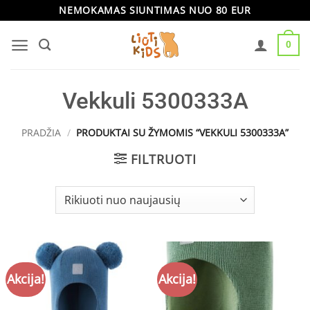
Skip
NEMOKAMAS SIUNTIMAS NUO 80 EUR
to
0
content
Vekkuli 5300333A
PRADŽIA
/
PRODUKTAI SU ŽYMOMIS “VEKKULI 5300333A”
FILTRUOTI
Akcija!
Akcija!