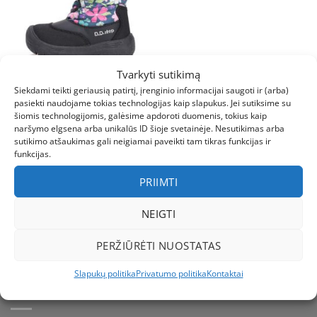
Tvarkyti sutikimą
Siekdami teikti geriausią patirtį, įrenginio informacijai saugoti ir (arba)
pasiekti naudojame tokias technologijas kaip slapukus. Jei sutiksime su
šiomis technologijomis, galėsime apdoroti duomenis, tokius kaip
28
29
30
31
32
naršymo elgsena arba unikalūs ID šioje svetainėje. Nesutikimas arba
sutikimo atšaukimas gali neigiamai paveikti tam tikras funkcijas ir
BATAI
funkcijas.
Sniego batai su vilna 28-33
d. P081-52502CL. D.D.Step
PRIIMTI
(Vengrija). Batai vaikams
€
50.95
NEIGTI
PERŽIŪRĖTI NUOSTATAS
Slapukų politika
Privatumo politika
Kontaktai
INFORMACIJA