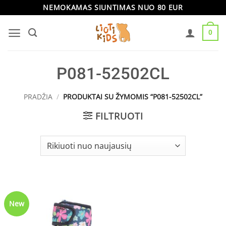
Skip
NEMOKAMAS SIUNTIMAS NUO 80 EUR
to
0
content
P081-52502CL
PRADŽIA
/
PRODUKTAI SU ŽYMOMIS “P081-52502CL”
FILTRUOTI
New