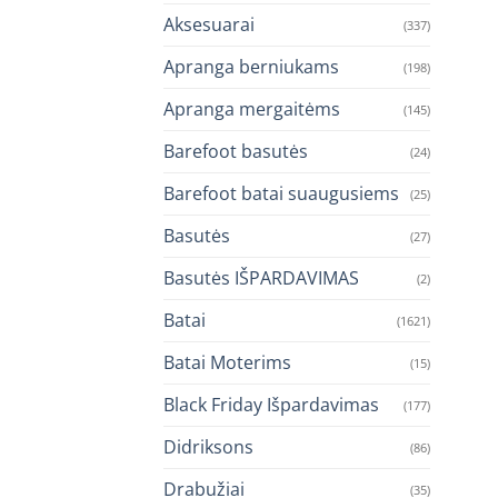
Aksesuarai
(337)
Apranga berniukams
(198)
Apranga mergaitėms
(145)
Barefoot basutės
(24)
Barefoot batai suaugusiems
(25)
Basutės
(27)
Basutės IŠPARDAVIMAS
(2)
Batai
(1621)
Batai Moterims
(15)
Black Friday Išpardavimas
(177)
Didriksons
(86)
Drabužiai
(35)