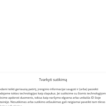
Tvarkyti sutikimą
kdami teikti geriausią patirtį, įrenginio informacijai saugoti ir (arba) pasiekti
dojame tokias technologijas kaip slapukus. Jei sutiksime su šiomis technologijomi
ėsime apdoroti duomenis, tokius kaip naršymo elgsena arba unikalūs ID šioje
tainėje. Nesutikimas arba sutikimo atšaukimas gali neigiamai paveikti tam tikras