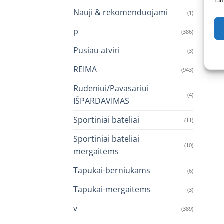
fun
Nauji & rekomenduojami
(1)
p
(386)
Pusiau atviri
(3)
REIMA
(943)
Rudeniui/Pavasariui
(4)
IŠPARDAVIMAS
Sportiniai bateliai
(11)
Sportiniai bateliai
(10)
mergaitėms
Tapukai-berniukams
(6)
Tapukai-mergaitems
(3)
v
(389)