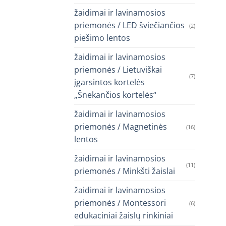
žaidimai ir lavinamosios
priemonės / LED šviečiančios
(2)
piešimo lentos
žaidimai ir lavinamosios
priemonės / Lietuviškai
(7)
įgarsintos kortelės
„Šnekančios kortelės“
žaidimai ir lavinamosios
priemonės / Magnetinės
(16)
lentos
žaidimai ir lavinamosios
(11)
priemonės / Minkšti žaislai
žaidimai ir lavinamosios
priemonės / Montessori
(6)
edukaciniai žaislų rinkiniai