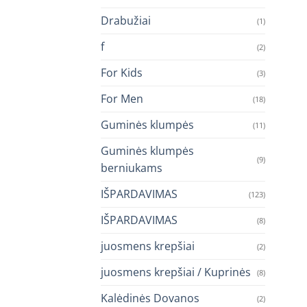
Drabužiai
(1)
f
(2)
For Kids
(3)
For Men
(18)
Guminės klumpės
(11)
Guminės klumpės
(9)
berniukams
IŠPARDAVIMAS
(123)
IŠPARDAVIMAS
(8)
juosmens krepšiai
(2)
juosmens krepšiai / Kuprinės
(8)
Kalėdinės Dovanos
(2)