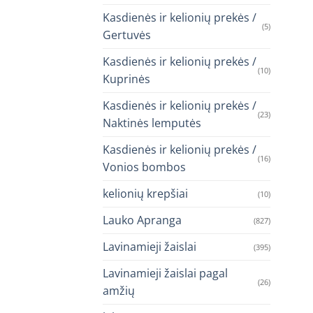
Kasdienės ir kelionių prekės /
(5)
Gertuvės
Kasdienės ir kelionių prekės /
(10)
Kuprinės
Kasdienės ir kelionių prekės /
(23)
Naktinės lemputės
Kasdienės ir kelionių prekės /
(16)
Vonios bombos
kelionių krepšiai
(10)
Lauko Apranga
(827)
Lavinamieji žaislai
(395)
Lavinamieji žaislai pagal
(26)
amžių