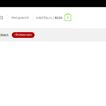
PRISIJUNGTI
KREPŠELIS /
€
0.00
0
ERIMS
IŠPARDAVIMAS