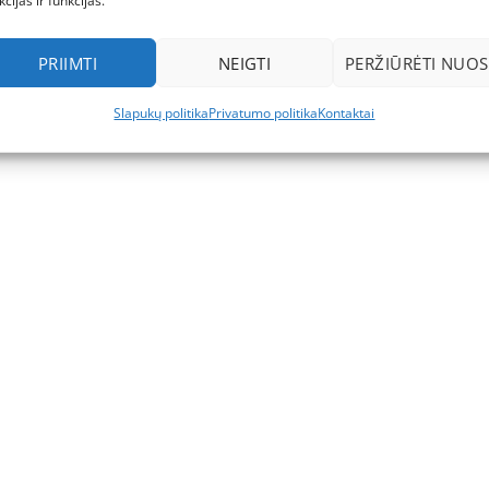
kcijas ir funkcijas.
PRIIMTI
NEIGTI
PERŽIŪRĖTI NUOS
Slapukų politika
Privatumo politika
Kontaktai