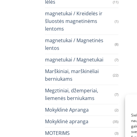
lėlės
(11)
magnetukai / Kreidelės ir
šluostės magnetinėms
(1)
lentoms
magnetukai / Magnetinės
(8)
lentos
magnetukai / Magnetukai
(7)
Marškiniai, marškinėliai
(22)
berniukams
Megztiniai, džemperiai,
(7)
liemenės berniukams
Mokyklinė Apranga
(2)
Sie
Mokyklinė apranga
nau
(35)
gal
sve
MOTERIMS
(3)