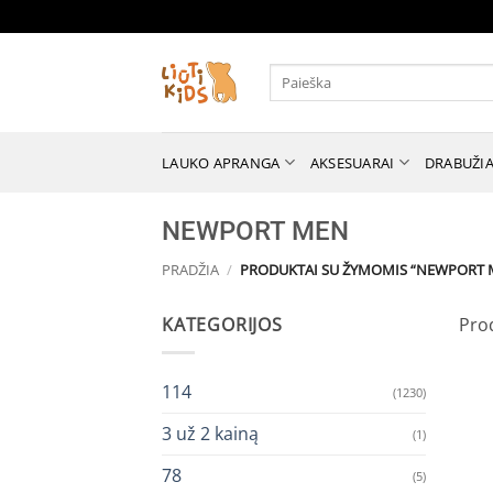
Skip
to
content
Ieškoti:
LAUKO APRANGA
AKSESUARAI
DRABUŽIA
NEWPORT MEN
PRADŽIA
/
PRODUKTAI SU ŽYMOMIS “NEWPORT 
KATEGORIJOS
Pro
114
(1230)
3 už 2 kainą
(1)
78
(5)