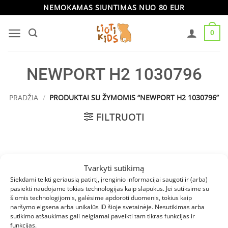
Skip
NEMOKAMAS SIUNTIMAS NUO 80 EUR
to
0
content
NEWPORT H2 1030796
PRADŽIA
/
PRODUKTAI SU ŽYMOMIS “NEWPORT H2 1030796”
FILTRUOTI
Produktų nerasta.
Tvarkyti sutikimą
Siekdami teikti geriausią patirtį, įrenginio informacijai saugoti ir (arba)
pasiekti naudojame tokias technologijas kaip slapukus. Jei sutiksime su
šiomis technologijomis, galėsime apdoroti duomenis, tokius kaip
naršymo elgsena arba unikalūs ID šioje svetainėje. Nesutikimas arba
INFORMACIJA
sutikimo atšaukimas gali neigiamai paveikti tam tikras funkcijas ir
funkcijas.