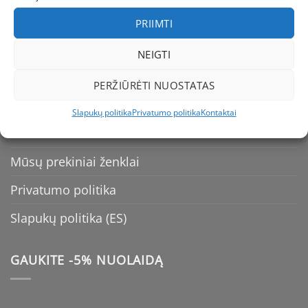
Kaip apmokėti
PRIIMTI
Pristatymas
NEIGTI
Dydžių Lentelė
PERŽIŪRĖTI NUOSTATAS
Prekių grąžinimas
Slapukų politika
Privatumo politika
Kontaktai
Kontaktai
Mūsų prekiniai ženklai
Privatumo politika
Slapukų politika (ES)
GAUKITE -5% NUOLAIDĄ