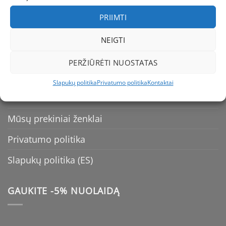
Kaip apmokėti
PRIIMTI
Pristatymas
NEIGTI
Dydžių Lentelė
PERŽIŪRĖTI NUOSTATAS
Prekių grąžinimas
Slapukų politika
Privatumo politika
Kontaktai
Kontaktai
Mūsų prekiniai ženklai
Privatumo politika
Slapukų politika (ES)
GAUKITE -5% NUOLAIDĄ