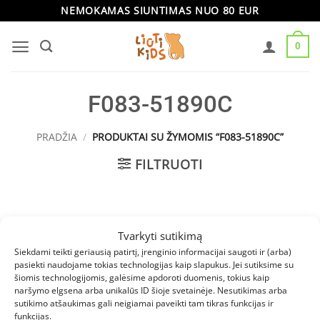
Skip
NEMOKAMAS SIUNTIMAS NUO 80 EUR
to
0
content
F083-51890C
PRADŽIA
/
PRODUKTAI SU ŽYMOMIS “F083-51890C”
FILTRUOTI
Produktų nerasta.
Tvarkyti sutikimą
Siekdami teikti geriausią patirtį, įrenginio informacijai saugoti ir (arba)
pasiekti naudojame tokias technologijas kaip slapukus. Jei sutiksime su
šiomis technologijomis, galėsime apdoroti duomenis, tokius kaip
naršymo elgsena arba unikalūs ID šioje svetainėje. Nesutikimas arba
INFORMACIJA
sutikimo atšaukimas gali neigiamai paveikti tam tikras funkcijas ir
funkcijas.